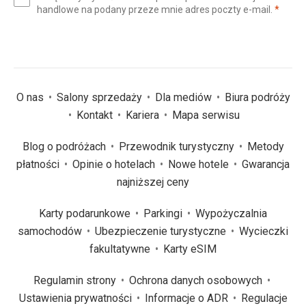
(wym
handlowe na podany przeze mnie adres poczty e-mail.
*
(wymagane)
*
O nas
Salony sprzedaży
Dla mediów
Biura podróży
Kontakt
Kariera
Mapa serwisu
Blog o podróżach
Przewodnik turystyczny
Metody
płatności
Opinie o hotelach
Nowe hotele
Gwarancja
najniższej ceny
Karty podarunkowe
Parkingi
Wypożyczalnia
samochodów
Ubezpieczenie turystyczne
Wycieczki
fakultatywne
Karty eSIM
Regulamin strony
Ochrona danych osobowych
Ustawienia prywatności
Informacje o ADR
Regulacje