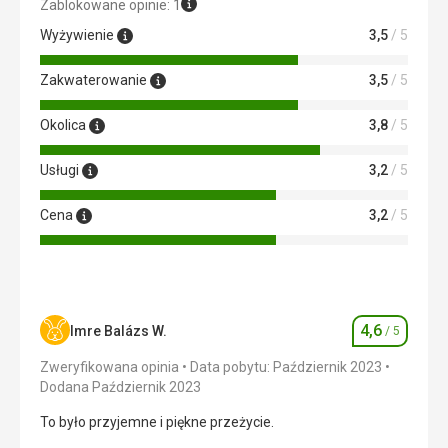
Zablokowane opinie: 1
Wyżywienie
3,5
/ 5
Zakwaterowanie
3,5
/ 5
Okolica
3,8
/ 5
Usługi
3,2
/ 5
Cena
3,2
/ 5
4,6
Imre Balázs W.
/ 5
Ocena
Zweryfikowana opinia
Data pobytu: Październik 2023
Dodana Październik 2023
To było przyjemne i piękne przeżycie.