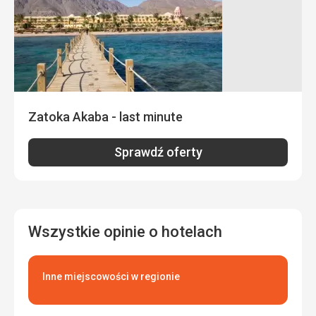
Zakwaterowanie
2,0
/ 5
Okolica
1,0
/ 5
Usługi
2,0
/ 5
Cena
1,0
/ 5
Zatoka Akaba - last minute
Zakwaterowanie
Meble są starsze, poplamione farbą - pewnie pomalowali i
Sprawdź oferty
nie chcieli odciągać łóżka i szafek :-) Woda nie ściekała
pod prysznicem, musieliśmy czekać 10-15 minut między
prysznicami, żeby spłynęła odpływ. :-)
Usługi
Personel jest całkiem miły.
Wszystkie opinie o hotelach
Ta recenzja została automatycznie przetłumaczona za
pomocą Google Translate
Inne miejscowości w regionie