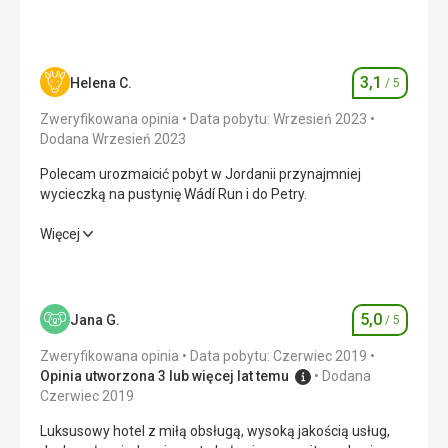
Ta recenzja została automatycznie przetłumaczona za
pomocą Google Translate
3,1
Helena C.
/ 5
Ocena
Zweryfikowana opinia
Data pobytu: Wrzesień 2023
Dodana Wrzesień 2023
Polecam urozmaicić pobyt w Jordanii przynajmniej
wycieczką na pustynię Wádí Run i do Petry.
Polecam urozmaicić pobyt w Jordanii przynajmniej
Więcej
wycieczką na pustynię Wádí Run i do Petry.
Wyżywienie
2,0
/ 5
5,0
Jana G.
/ 5
Ocena
Zakwaterowanie
2,0
/ 5
Zweryfikowana opinia
Data pobytu: Czerwiec 2019
Okolica
4,0
/ 5
Opinia utworzona 3 lub więcej lat temu
Dodana
Czerwiec 2019
Usługi
3,0
/ 5
Luksusowy hotel z miłą obsługą, wysoką jakością usług,