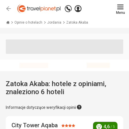
Zadzwoń
Zaloguj
Wstecz
+48 71 771 76 55
Menu
się
Travelplanet.pl
Opinie o hotelach
Jordania
Zatoka Akaba
Zatoka Akaba: hotele z opiniami,
znaleziono 6 hoteli
Informacje dotyczące weryfikacji opinii
City Tower Aqaba
Ocena:
4,6
/ 5