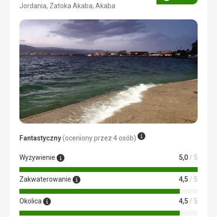
Ocena
Jordania, Zatoka Akaba, Akaba
4/5
Fantastyczny
(oceniony przez 4 osób)
Wyżywienie
5,0
/ 5
Zakwaterowanie
4,5
/ 5
Okolica
4,5
/ 5