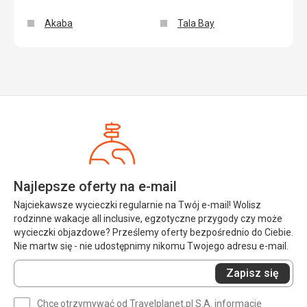
Akaba
Tala Bay
Najlepsze oferty na e-mail
Najciekawsze wycieczki regularnie na Twój e-mail! Wolisz
rodzinne wakacje all inclusive, egzotyczne przygody czy może
wycieczki objazdowe? Prześlemy oferty bezpośrednio do Ciebie.
Nie martw się - nie udostępnimy nikomu Twojego adresu e-mail.
Wprowadź
Zapisz się
swój
e-
Chcę otrzymywać od Travelplanet.pl S.A. informacje
mail