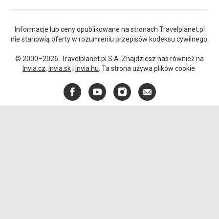
Informacje lub ceny opublikowane na stronach Travelplanet.pl
nie stanowią oferty w rozumieniu przepisów kodeksu cywilnego.
© 2000–2026. Travelplanet.pl S.A. Znajdziesz nas również na
Invia.cz
,
Invia.sk
i
Invia.hu
. Ta strona używa plików cookie.
Facebook
YouTube
Instagram
E-
mail