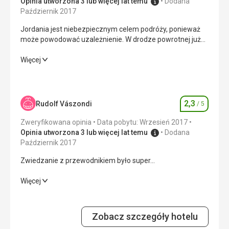
Opinia utworzona 3 lub więcej lat temu
Dodana
Październik 2017
Jordania jest niebezpiecznym celem podróży, ponieważ
może powodować uzależnienie. W drodze powrotnej już
planuje się kolejną wizytę :)
Jordania jest niebezpiecznym celem podróży, ponieważ
Więcej
może powodować uzależnienie. W drodze powrotnej już
planuje się kolejną wizytę :)
Wyżywienie
4,0
/ 5
2,3
Rudolf Vászondi
/ 5
Ocena
Zakwaterowanie
3,0
/ 5
Zweryfikowana opinia
Data pobytu: Wrzesień 2017
Opinia utworzona 3 lub więcej lat temu
Dodana
Okolica
4,0
/ 5
Październik 2017
Zwiedzanie z przewodnikiem było super...
Usługi
4,0
/ 5
Zwiedzanie z przewodnikiem było super...
Więcej
Cena
3,0
/ 5
Wyżywienie
2,0
/ 5
Plaża
Zobacz szczegóły hotelu
Zakwaterowanie
2,0
/ 5
idealny pod każdym względem