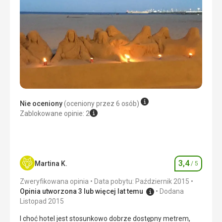
Nie oceniony
(oceniony przez 6 osób)
Zablokowane opinie: 2
3,4
Martina K.
/ 5
Ocena
Zweryfikowana opinia
Data pobytu: Październik 2015
Opinia utworzona 3 lub więcej lat temu
Dodana
Listopad 2015
I choć hotel jest stosunkowo dobrze dostępny metrem,