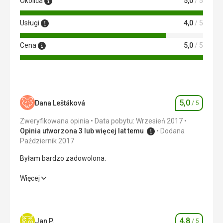
Okolica
5,0
/ 5
Usługi
4,0
/ 5
Cena
5,0
/ 5
5,0
Dana Leštáková
/ 5
Ocena
Zweryfikowana opinia
Data pobytu: Wrzesień 2017
Opinia utworzona 3 lub więcej lat temu
Dodana
Październik 2017
Byłam bardzo zadowolona.
Byłam bardzo zadowolona.
Więcej
Wyżywienie
5,0
/ 5
Zakwaterowanie
5,0
/ 5
4,8
Jan P.
/ 5