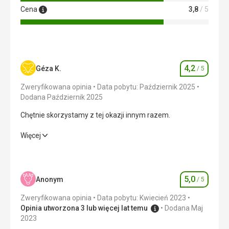
Cena
3,8
/ 5
4,2
Géza K.
/ 5
Ocena
Zweryfikowana opinia
Data pobytu: Październik 2025
Dodana Październik 2025
Chętnie skorzystamy z tej okazji innym razem.
Chętnie skorzystamy z tej okazji innym razem.
Więcej
Wyżywienie
5,0
/ 5
Zakwaterowanie
4,0
/ 5
5,0
Anonym
/ 5
Ocena
Okolica
3,0
/ 5
Zweryfikowana opinia
Data pobytu: Kwiecień 2023
Opinia utworzona 3 lub więcej lat temu
Dodana Maj
Usługi
4,0
/ 5
2023