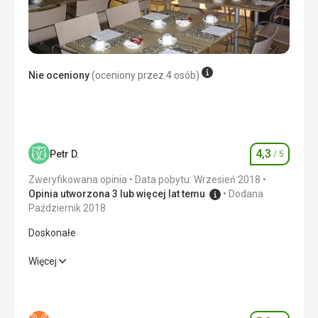
Nie oceniony
(oceniony przez 4 osób)
4,3
Petr D.
/ 5
Ocena
Zweryfikowana opinia
Data pobytu: Wrzesień 2018
Opinia utworzona 3 lub więcej lat temu
Dodana
Październik 2018
Doskonałe
Doskonałe
Więcej
Wyżywienie
4,0
/ 5
Zakwaterowanie
4,0
/ 5