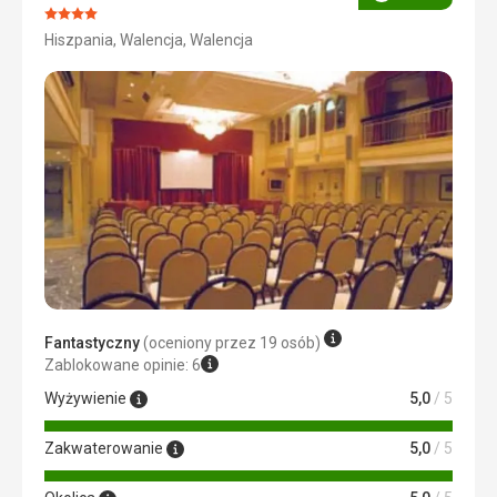
Ocena
Ocena:
Hiszpania, Walencja, Walencja
4/5
Fantastyczny
(oceniony przez 19 osób)
Zablokowane opinie: 6
Wyżywienie
5,0
/ 5
Zakwaterowanie
5,0
/ 5