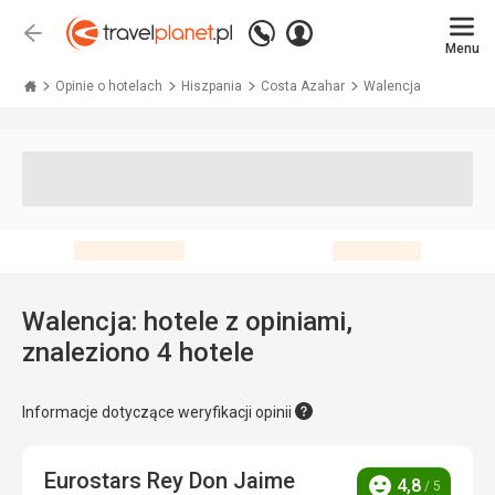
Zadzwoń
Zaloguj
Wstecz
+48 71 771 76 55
Menu
się
Travelplanet.pl
Opinie o hotelach
Hiszpania
Costa Azahar
Walencja
Walencja: hotele z opiniami,
znaleziono 4 hotele
Informacje dotyczące weryfikacji opinii
Eurostars Rey Don Jaime
4,8
/ 5