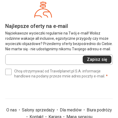
Najlepsze oferty na e-mail
Najciekawsze wycieczki regularnie na Twój e-mail! Wolisz
rodzinne wakacje all inclusive, egzotyczne przygody czy może
wycieczki objazdowe? Prześlemy oferty bezpośrednio do Ciebie.
Nie martw się - nie udostępnimy nikomu Twojego adresu e-mail.
Wprowadź
Zapisz się
swój
e-
Chcę otrzymywać od Travelplanet.pl S.A. informacje
mail
(wym
handlowe na podany przeze mnie adres poczty e-mail.
*
(wymagane)
*
O nas
Salony sprzedaży
Dla mediów
Biura podróży
Kontakt
Kariera
Mapa serwisu