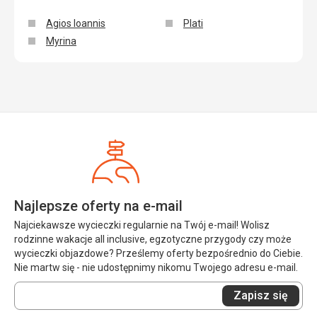
Agios Ioannis
Plati
Myrina
Najlepsze oferty na e-mail
Najciekawsze wycieczki regularnie na Twój e-mail! Wolisz
rodzinne wakacje all inclusive, egzotyczne przygody czy może
wycieczki objazdowe? Prześlemy oferty bezpośrednio do Ciebie.
Nie martw się - nie udostępnimy nikomu Twojego adresu e-mail.
Wprowadź
Zapisz się
swój
e-