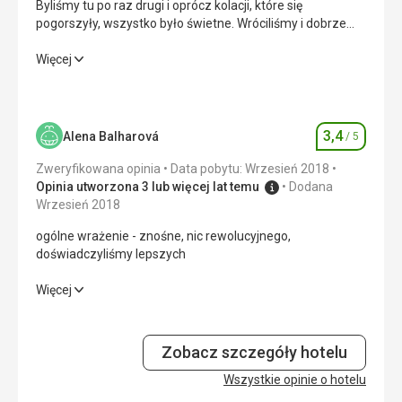
Byliśmy tu po raz drugi i oprócz kolacji, które się
pogorszyły, wszystko było świetne. Wróciliśmy i dobrze
zrobiliśmy. To miejsce stało się dla nas sprawą serca.
Byliśmy tu po raz drugi i oprócz kolacji, które się
Więcej
pogorszyły, wszystko było świetne. Wróciliśmy i dobrze
zrobiliśmy. To miejsce stało się dla nas sprawą serca.
Wyżywienie
3,0
/ 5
3,4
Alena Balharová
/ 5
Ocena
Zakwaterowanie
5,0
/ 5
Zweryfikowana opinia
Data pobytu: Wrzesień 2018
Opinia utworzona 3 lub więcej lat temu
Dodana
Okolica
5,0
/ 5
Wrzesień 2018
ogólne wrażenie - znośne, nic rewolucyjnego,
Usługi
5,0
/ 5
doświadczyliśmy lepszych
Cena
4,0
/ 5
ogólne wrażenie - znośne, nic rewolucyjnego,
Więcej
doświadczyliśmy lepszych
Plaża
Wyżywienie
1,0
/ 5
Piękno! Czysto i mało ludzi. Relaks.
Zobacz szczegóły hotelu
Wyżywienie
Zakwaterowanie
Wszystkie opinie o hotelu
4,0
/ 5
Śniadanie świetne. Kolacja w porównaniu do poprzedniego