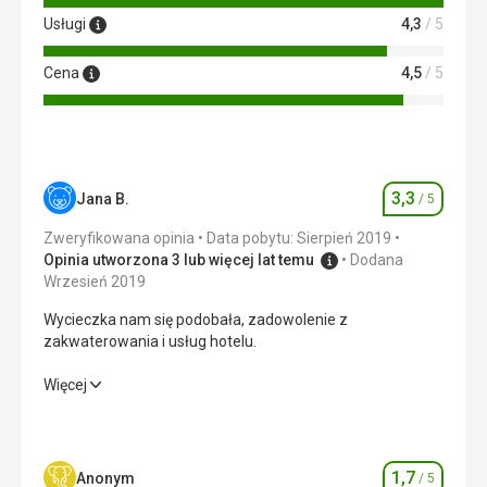
Usługi
4,3
/ 5
Cena
4,5
/ 5
3,3
Jana B.
/ 5
Ocena
Zweryfikowana opinia
Data pobytu: Sierpień 2019
Opinia utworzona 3 lub więcej lat temu
Dodana
Wrzesień 2019
Wycieczka nam się podobała, zadowolenie z
zakwaterowania i usług hotelu.
Wycieczka nam się podobała, zadowolenie z
Więcej
zakwaterowania i usług hotelu.
Wyżywienie
2,0
/ 5
1,7
Anonym
/ 5
Ocena