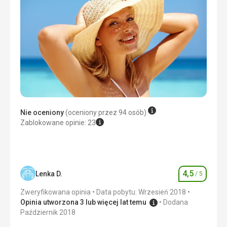
bez wyżywienia
Zakwaterowanie
wysokiej jakości
Usługi
wysokiej jakości
Ta recenzja została automatycznie przetłumaczona za
pomocą Google Translate
Nie oceniony
(oceniony przez 94 osób)
Zablokowane opinie: 23
4,5
Lenka D.
/ 5
Ocena
Zweryfikowana opinia
Data pobytu: Wrzesień 2018
Opinia utworzona 3 lub więcej lat temu
Dodana
Październik 2018