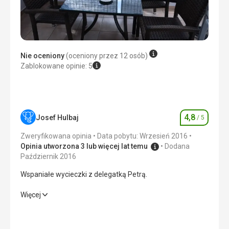
Zakwaterowanie
Hotel był na poziomie, nasz pokój standardowy był dużo
lepszy
Usługi
OK
Nie oceniony
(oceniony przez 12 osób)
Zablokowane opinie: 5
Ta recenzja została automatycznie przetłumaczona za
pomocą Google Translate
4,8
Josef Hulbaj
/ 5
Ocena
Zweryfikowana opinia
Data pobytu: Wrzesień 2016
Opinia utworzona 3 lub więcej lat temu
Dodana
Październik 2016
Wspaniałe wycieczki z delegatką Petrą.
Wspaniałe wycieczki z delegatką Petrą.
Więcej
Zakwaterowanie
4,0
/ 5