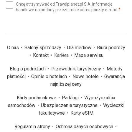
Chcę otrzymywać od Travelplanet.pl S.A. informacje
mail
(wym
handlowe na podany przeze mnie adres poczty e-mail.
*
(wymagane)
*
O nas
Salony sprzedaży
Dla mediów
Biura podróży
Kontakt
Kariera
Mapa serwisu
Blog o podróżach
Przewodnik turystyczny
Metody
płatności
Opinie o hotelach
Nowe hotele
Gwarancja
najniższej ceny
Karty podarunkowe
Parkingi
Wypożyczalnia
samochodów
Ubezpieczenie turystyczne
Wycieczki
fakultatywne
Karty eSIM
Regulamin strony
Ochrona danych osobowych