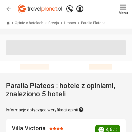
Zadzwoń
Zaloguj
Wstecz
+48 71 771 76 55
Menu
się
Travelplanet.pl
Opinie o hotelach
Grecja
Limnos
Paralia Plateos
Paralia Plateos : hotele z opiniami,
znaleziono 5 hoteli
Informacje dotyczące weryfikacji opinii
Villa Victoria
Ocena:
4,6
/ 5