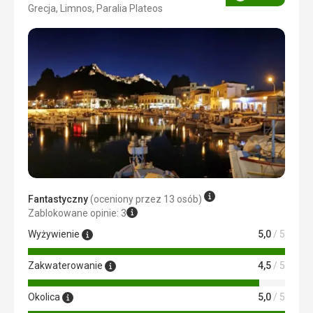
Ocena
Grecja, Limnos, Paralia Plateos
4/5
Fantastyczny
(oceniony przez 13 osób)
Zablokowane opinie: 3
Wyżywienie
5,0
/ 5
Zakwaterowanie
4,5
/ 5
Okolica
5,0
/ 5