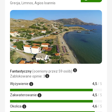
Ocena
Grecja, Limnos, Agios Ioannis
3/5
Fantastyczny
(oceniony przez 59 osób)
Zablokowane opinie: 3
Wyżywienie
4,5
/ 5
Zakwaterowanie
4,5
/ 5
Okolica
4,6
/ 5