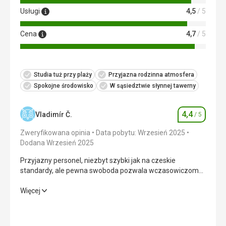
Usługi
4,5
/ 5
Cena
4,7
/ 5
Studia tuż przy plaży
Przyjazna rodzinna atmosfera
Spokojne środowisko
W sąsiedztwie słynnej tawerny
4,4
Vladimír Č.
/ 5
Ocena
Zweryfikowana opinia
Data pobytu: Wrzesień 2025
Dodana Wrzesień 2025
Przyjazny personel, niezbyt szybki jak na czeskie
standardy, ale pewna swoboda pozwala wczasowiczom
zrozumieć, że wakacje to nie wyścig oceniany na sekundy,
centymetry czy punkty, ale przede wszystkim odpoczynek
Przyjazny personel, niezbyt szybki jak na czeskie
Więcej
i relaks. Wspaniale, że pensjonat dysponuje własną plażą i
standardy, ale pewna swoboda pozwala wczasowiczom
zestawami plażowymi, za które opłata jest naliczana
zrozumieć, że wakacje to nie wyścig oceniany na sekundy,
według zużycia w barze na plaży. Szkoda, że z powodu
centymetry czy punkty, ale przede wszystkim odpoczynek