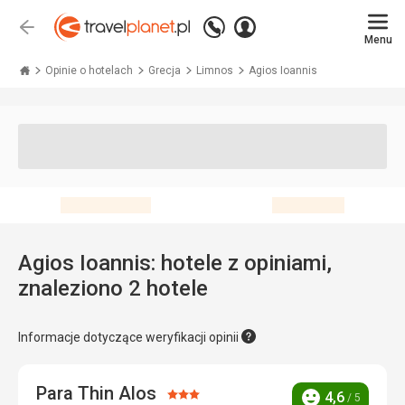
Zadzwoń
Zaloguj
Wstecz
+48 71 771 76 55
Menu
się
Travelplanet.pl
Opinie o hotelach
Grecja
Limnos
Agios Ioannis
Agios Ioannis: hotele z opiniami,
znaleziono 2 hotele
Informacje dotyczące weryfikacji opinii
Para Thin Alos
Ocena:
4,6
/ 5