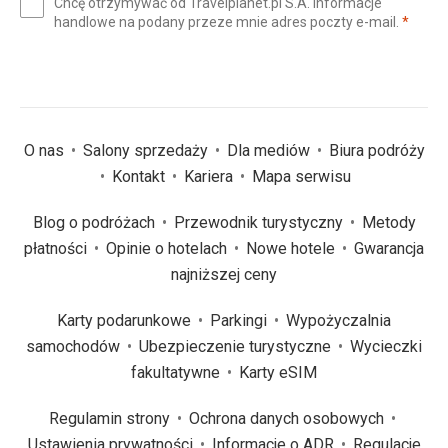
Chcę otrzymywać od Travelplanet.pl S.A. informacje
mail
(wym
handlowe na podany przeze mnie adres poczty e-mail.
*
(wymagane)
*
O nas
Salony sprzedaży
Dla mediów
Biura podróży
Kontakt
Kariera
Mapa serwisu
Blog o podróżach
Przewodnik turystyczny
Metody
płatności
Opinie o hotelach
Nowe hotele
Gwarancja
najniższej ceny
Karty podarunkowe
Parkingi
Wypożyczalnia
samochodów
Ubezpieczenie turystyczne
Wycieczki
fakultatywne
Karty eSIM
Regulamin strony
Ochrona danych osobowych
Ustawienia prywatności
Informacje o ADR
Regulacje