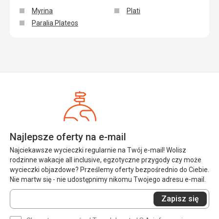
Myrina
Plati
Paralia Plateos
Najlepsze oferty na e-mail
Najciekawsze wycieczki regularnie na Twój e-mail! Wolisz
rodzinne wakacje all inclusive, egzotyczne przygody czy może
wycieczki objazdowe? Prześlemy oferty bezpośrednio do Ciebie.
Nie martw się - nie udostępnimy nikomu Twojego adresu e-mail.
Wprowadź
Zapisz się
swój
e-