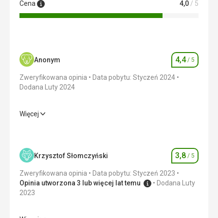
Cena
4,0
/ 5
4,4
Anonym
/ 5
Ocena
Zweryfikowana opinia
Data pobytu: Styczeń 2024
Dodana Luty 2024
Więcej
Wyżywienie
5,0
/ 5
Zakwaterowanie
4,0
/ 5
3,8
Krzysztof Słomczyński
/ 5
Ocena
Okolica
4,0
/ 5
Zweryfikowana opinia
Data pobytu: Styczeń 2023
Usługi
5,0
/ 5
Opinia utworzona 3 lub więcej lat temu
Dodana Luty
2023
Cena
4,0
/ 5