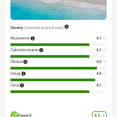
Świetny
(oceniony przez 4 osób)
Wyżywienie
4,1
/ 5
Zakwaterowanie
4,1
/ 5
Okolica
4,5
/ 5
Usługi
4,4
/ 5
Cena
4,1
/ 5
4,5
Paweł S.
/ 5