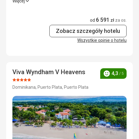
Więcej
Wyżywienie
3,0
/ 5
6 591
Zakwaterowanie
3,0
/ 5
od
zł
za os.
Zobacz szczegóły hotelu
Okolica
4,0
/ 5
Wszystkie opinie o hotelu
Usługi
3,0
/ 5
Cena
4,0
/ 5
Viva Wyndham V Heavens
4,3
/ 5
Ocena
Ocena:
Dominikana, Puerto Plata, Puerto Plata
5/5