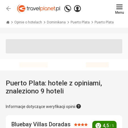
Zadzwoń
Zaloguj
Wstecz
+48 71 771 76 55
Menu
się
Travelplanet.pl
Opinie o hotelach
Dominikana
Puerto Plata
Puerto Plata
Puerto Plata: hotele z opiniami,
znaleziono 9 hoteli
Informacje dotyczące weryfikacji opinii
Bluebay Villas Doradas
Ocena:
4,5
/ 5