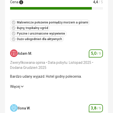
Cena
4,4
/ 5
Ta recenzja została automatycznie przetłumaczona za
pomocą Google Translate
Malownicze położenie pomiędzy morzem a górami
Bujny, tropikalny ogród
Pyszne i urozmaicone wyżywienie
Dużo udogodnień dla aktywnych
5,0
Adam M.
/ 5
Ocena
Zweryfikowana opinia
Data pobytu: Listopad 2025
Dodana Grudzień 2025
Bardzo udany wyjazd. Hotel godny polecenia.
Bardzo udany wyjazd. Hotel godny polecenia.
Więcej
Wyżywienie
5,0
/ 5
Zakwaterowanie
5,0
/ 5
3,8
Ilona W.
/ 5
Ocena