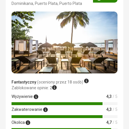
Ocena
Dominikana, Puerto Plata, Puerto Plata
4/5
Fantastyczny
(oceniony przez 18 osób)
Zablokowane opinie: 2
Wyżywienie
4,3
/ 5
Zakwaterowanie
4,3
/ 5
Okolica
4,7
/ 5