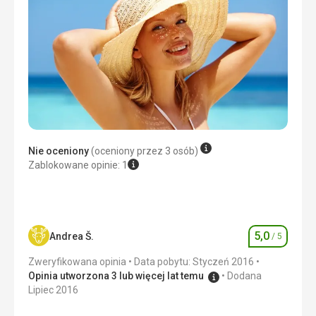
super
Ta recenzja została automatycznie przetłumaczona za
pomocą Google Translate
Wyżywienie
możliwość dużego wyboru
Zakwaterowanie
Jedyną rzeczą, która mi przeszkadzała, było to, że
sprzątaczka nie uzupełniała szamponu.
Usługi
bez problemów
Nie oceniony
(oceniony przez 3 osób)
Ta recenzja została automatycznie przetłumaczona za
Zablokowane opinie: 1
pomocą Google Translate
5,0
Andrea Š.
/ 5
Ocena
Zweryfikowana opinia
Data pobytu: Styczeń 2016
Opinia utworzona 3 lub więcej lat temu
Dodana
Lipiec 2016