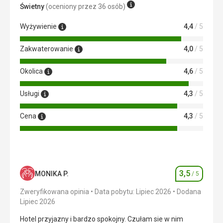
Świetny
(oceniony przez 36 osób)
obsługa bardzo kompetentna i życzliwa, bardzo czysto.
Wyżywienie
4,4
/ 5
Zakwaterowanie
4,0
/ 5
Okolica
4,6
/ 5
Usługi
4,3
/ 5
Cena
4,3
/ 5
3,5
MONIKA P.
/ 5
Ocena
Zweryfikowana opinia
Data pobytu: Lipiec 2026
Dodana
Lipiec 2026
Hotel przyjazny i bardzo spokojny. Czułam sie w nim