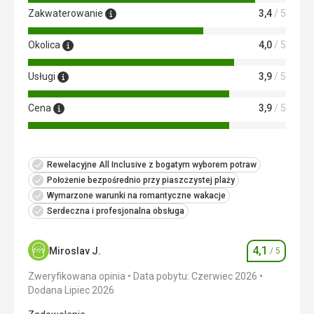
Zakwaterowanie
3,4
/ 5
Okolica
4,0
/ 5
Usługi
3,9
/ 5
Cena
3,9
/ 5
Rewelacyjne All Inclusive z bogatym wyborem potraw
Położenie bezpośrednio przy piaszczystej plaży
Wymarzone warunki na romantyczne wakacje
Serdeczna i profesjonalna obsługa
4,1
Miroslav J.
/ 5
Ocena
Zweryfikowana opinia
Data pobytu: Czerwiec 2026
Dodana Lipiec 2026