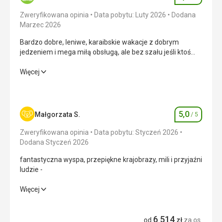
Ocena
Zweryfikowana opinia
Data pobytu: Luty 2026
Dodana
Marzec 2026
Bardzo dobre, leniwe, karaibskie wakacje z dobrym
jedzeniem i mega miłą obsługą, ale bez szału jeśli ktoś
szuka luksusu
Bardzo dobre, leniwe, karaibskie wakacje z dobrym
Więcej
jedzeniem i mega miłą obsługą, ale bez szału jeśli ktoś
szuka luksusu
Wyżywienie
4,0
/ 5
5,0
Małgorzata S.
/ 5
Ocena
Zakwaterowanie
4,0
/ 5
Zweryfikowana opinia
Data pobytu: Styczeń 2026
Dodana Styczeń 2026
Okolica
4,0
/ 5
fantastyczna wyspa, przepiękne krajobrazy, mili i przyjaźni
ludzie -
Usługi
4,0
/ 5
fantastyczna wyspa, przepiękne krajobrazy, mili i przyjaźni
Więcej
Cena
4,0
/ 5
ludzie -
6 514
Wyżywienie
5,0
/ 5
od
zł
za os.
Plaża