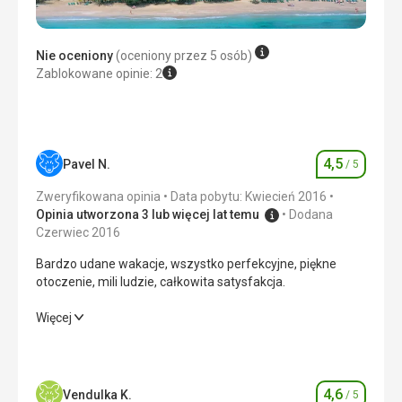
Stołówka wystarczająco przestronna, personel uprzejmy.
Ta recenzja została automatycznie przetłumaczona za
Ponownie nie można nic zarzucić.
pomocą Google Translate
Nie oceniony
(oceniony przez 5 osób)
Zakwaterowanie
Zablokowane opinie: 2
Zakwaterowanie również było bardzo ładne, nie można
nic zarzucić obsłudze personelu
Usługi
Ogólne wrażenie jest takie, że wszystkim znajomym
możemy tylko polecić
4,5
Pavel N.
/ 5
Ocena
Ta recenzja została automatycznie przetłumaczona za
Zweryfikowana opinia
Data pobytu: Kwiecień 2016
pomocą Google Translate
Opinia utworzona 3 lub więcej lat temu
Dodana
Czerwiec 2016
Bardzo udane wakacje, wszystko perfekcyjne, piękne
otoczenie, mili ludzie, całkowita satysfakcja.
Bardzo udane wakacje, wszystko perfekcyjne, piękne
Więcej
otoczenie, mili ludzie, całkowita satysfakcja.
Wyżywienie
4,0
/ 5
4,6
Vendulka K.
/ 5
Ocena