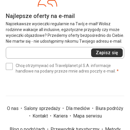
Najlepsze oferty na e-mail
Najciekawsze wycieczki regularnie na Twój e-mail! Wolisz
rodzinne wakacje all inclusive, egzotyczne przygody czy może
wycieczki objazdowe? Prześlemy oferty bezpośrednio do Ciebie.
Nie martw się - nie udostępnimy nikomu Twojego adresu e-mail.
Wprowadź
Zapisz się
swój
e-
Chcę otrzymywać od Travelplanet.pl S.A. informacje
mail
(wym
handlowe na podany przeze mnie adres poczty e-mail.
*
(wymagane)
*
O nas
Salony sprzedaży
Dla mediów
Biura podróży
Kontakt
Kariera
Mapa serwisu
Blog o podróżach
Przewodnik turystyczny
Metody