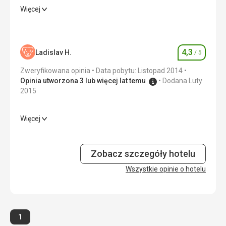
Więcej
Wyżywienie
5,0
/ 5
Zakwaterowanie
5,0
/ 5
4,3
Ladislav H.
/ 5
Ocena
Okolica
5,0
/ 5
Zweryfikowana opinia
Data pobytu: Listopad 2014
Usługi
5,0
/ 5
Opinia utworzona 3 lub więcej lat temu
Dodana Luty
2015
Cena
5,0
/ 5
Więcej
Wyżywienie
3,0
/ 5
Zakwaterowanie
4,0
/ 5
Zobacz szczegóły hotelu
Okolica
Wszystkie opinie o hotelu
4,0
/ 5
Usługi
4,0
/ 5
Cena
4,0
/ 5
Strona
1