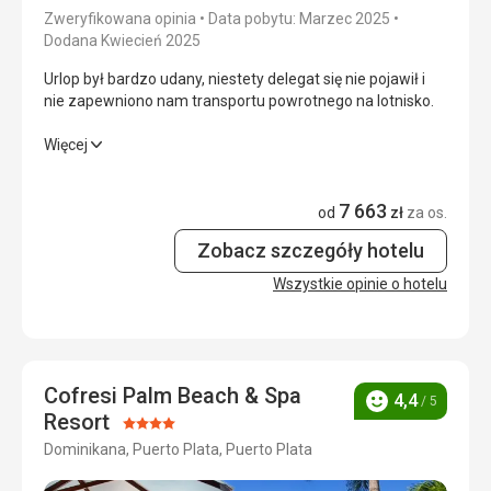
Okolica
5,0
/ 5
Zweryfikowana opinia
Data pobytu: Marzec 2025
Dodana Kwiecień 2025
Usługi
5,0
/ 5
Urlop był bardzo udany, niestety delegat się nie pojawił i
nie zapewniono nam transportu powrotnego na lotnisko.
Cena
5,0
/ 5
Urlop był bardzo udany, niestety delegat się nie pojawił i
Więcej
nie zapewniono nam transportu powrotnego na lotnisko.
Plaża
Plaża ok. Bez tłoku. Możliwość długich spacerów.
7 663
Wyżywienie
4,0
/ 5
od
zł
za os.
Wyżywienie
Bardzo smaczne, urozmaicone jedzenie. Dużo ryb i
Zobacz szczegóły hotelu
Zakwaterowanie
3,0
/ 5
owoców morza.
Wszystkie opinie o hotelu
Okolica
3,0
/ 5
Zakwaterowanie
Bez zastrzeżeń.
Usługi
4,0
/ 5
Usługi
Na bardzo przyzwoitym poziomie.
Cena
4,0
/ 5
Cofresi Palm Beach & Spa
4,4
/ 5
Ocena
Resort
Ocena:
Dominikana, Puerto Plata, Puerto Plata
4/5
Plaża
Plaża jest bardzo ładna, ale trawa morska sprawia, że