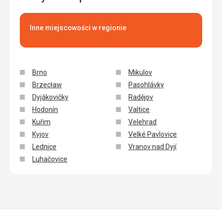
Inne miejscowości w regionie
Brno
Mikulov
Brzecław
Pasohlávky
Dyjákovičky
Radějov
Hodonín
Valtice
Kuřim
Velehrad
Kyjov
Velké Pavlovice
Lednice
Vranov nad Dyjí
Luhačovice