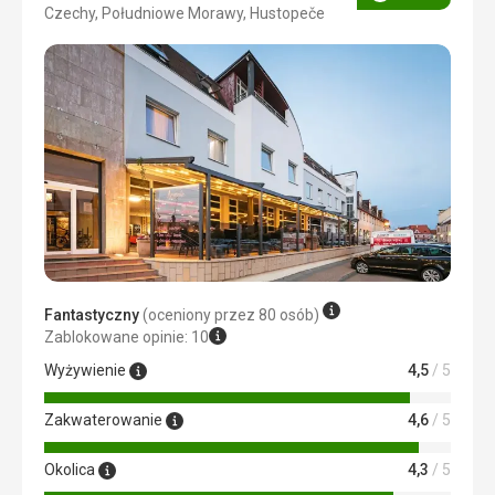
Ocena
Czechy, Południowe Morawy, Hustopeče
Fantastyczny
(oceniony przez 80 osób)
Zablokowane opinie: 10
Wyżywienie
4,5
/ 5
Zakwaterowanie
4,6
/ 5
Okolica
4,3
/ 5