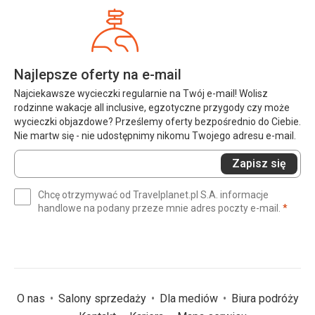
Najlepsze oferty na e-mail
Najciekawsze wycieczki regularnie na Twój e-mail! Wolisz
rodzinne wakacje all inclusive, egzotyczne przygody czy może
wycieczki objazdowe? Prześlemy oferty bezpośrednio do Ciebie.
Nie martw się - nie udostępnimy nikomu Twojego adresu e-mail.
Wprowadź
Zapisz się
swój
e-
Chcę otrzymywać od Travelplanet.pl S.A. informacje
mail
(wym
handlowe na podany przeze mnie adres poczty e-mail.
*
(wymagane)
*
O nas
Salony sprzedaży
Dla mediów
Biura podróży