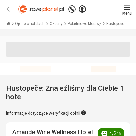
Zadzwoń
Zaloguj
Wstecz
+48 71 771 76 55
Menu
się
Travelplanet.pl
Opinie o hotelach
Czechy
Południowe Morawy
Hustopeče
Hustopeče: Znaleźliśmy dla Ciebie 1
hotel
Informacje dotyczące weryfikacji opinii
Amande Wine Wellness Hotel
4,5
/ 5