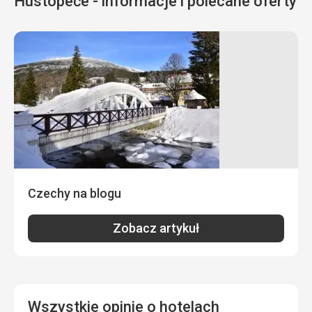
Hustopeče - informacje i polecane oferty
Wyżywienie
Kuchnia i personel, który potrafi doradzić są wyśmienite.
Zakwaterowanie
Pokój jest przytulny, wszystko jest pięknie czyste.
Ta recenzja została automatycznie przetłumaczona za
pomocą Google Translate
Czechy na blogu
Zobacz artykuł
Wszystkie opinie o hotelach