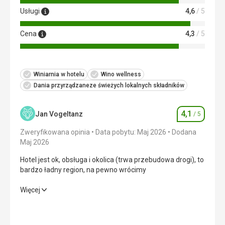
Usługi
4,6
/ 5
Cena
4,3
/ 5
Winiarnia w hotelu
Wino wellness
Dania przyrządzaneze świeżych lokalnych składników
4,1
Jan Vogeltanz
/ 5
Ocena
Zweryfikowana opinia
Data pobytu: Maj 2026
Dodana
Maj 2026
Hotel jest ok, obsługa i okolica (trwa przebudowa drogi), to
bardzo ładny region, na pewno wrócimy
Hotel jest ok, obsługa i okolica (trwa przebudowa drogi), to
Więcej
bardzo ładny region, na pewno wrócimy
Wyżywienie
4,0
/ 5