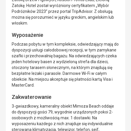
Zatokę. Hotel został wyróżniony certyfikatem „Wybór
Podróżników 2023” przez portal TripAdvisor. Z obsługą
można się porozumieć w języku greckim, angielskim lub
włoskim.
Wyposażenie
Podczas pobytu w tym kompleksie, odwiedzający mają do
dyspozycji usługi całodobowej recepcji, w tym zamykane
szafki i przechowalnię bagażu. Na odwiedzających czeka
jeden hotelowy basen z wydzieloną strefa dla dzieci,
otoczony tarasem słonecznym, na którym znajdują się
bezpłatne leżaki i parasole. Darmowe Wi-Fi w całym
obiekcie. Na miejscu akceptuje się płatności kartą Visa i
MasterCard.
Zakwaterowanie
3-gwiazdkowy, kameralny obiekt Mimoza Beach oddaje
do dyspozycji gości 79, wygodnie urządzonych pokoi 2-
osobowych z możliwością max. 1 dostawki. Na
wyposażeniu każdego z nich znajduje się indywidualnie
sterowana klimatyzacja, telewizor, telefon, sejf,