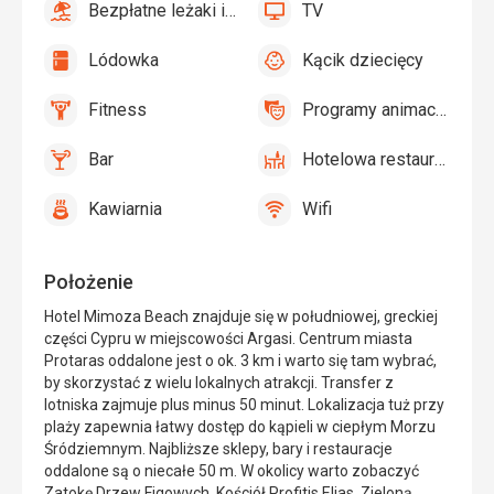
Bezpłatne leżaki i parasole przy basenie
TV
tak
Bezpłatne
tak
TV
leżaki
Lódowka
Kącik dziecięcy
i
tak
Lódowka
tak
Kącik
parasole
dziecięcy,
Fitness
Programy animacyjne
przy
Basen
tak
Fitness
tak
Programy
basenie
dla
animacyjne
Bar
Hotelowa restauracja
dzieci
tak
Bar
tak
Hotelowa
restauracja
Kawiarnia
Wifi
tak
Kawiarnia
tak
Wifi
Położenie
Hotel Mimoza Beach znajduje się w południowej, greckiej
części Cypru w miejscowości Argasi. Centrum miasta
Protaras oddalone jest o ok. 3 km i warto się tam wybrać,
by skorzystać z wielu lokalnych atrakcji. Transfer z
lotniska zajmuje plus minus 50 minut. Lokalizacja tuż przy
plaży zapewnia łatwy dostęp do kąpieli w ciepłym Morzu
Śródziemnym. Najbliższe sklepy, bary i restauracje
oddalone są o niecałe 50 m. W okolicy warto zobaczyć
Zatokę Drzew Figowych, Kościół Profitis Elias, Zieloną