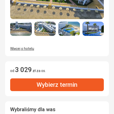
Więcej
Więcej o hotelu
3 029
od
zł
za os.
Wybierz termin
Wybraliśmy dla was