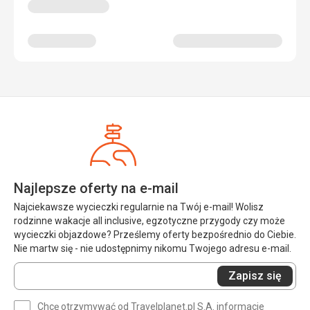
Najlepsze oferty na e-mail
Najciekawsze wycieczki regularnie na Twój e-mail! Wolisz
rodzinne wakacje all inclusive, egzotyczne przygody czy może
wycieczki objazdowe? Prześlemy oferty bezpośrednio do Ciebie.
Nie martw się - nie udostępnimy nikomu Twojego adresu e-mail.
Wprowadź
Zapisz się
swój
e-
Chcę otrzymywać od Travelplanet.pl S.A. informacje
mail