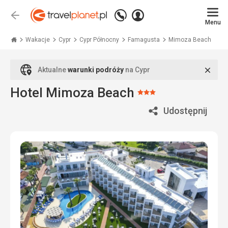
Zadzwoń
Zaloguj
Wstecz
+48
Menu
się
Travelplanet.pl
71
771
Wakacje
Cypr
Cypr Północny
Famagusta
Mimoza Beach
76
70
Zamk
Aktualne
warunki podróży
na Cypr
Hotel Mimoza Beach
Ocena:
3/5
Udostępnij