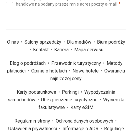
(wym
handlowe na podany przeze mnie adres poczty e-mail.
*
(wymagane)
*
O nas
Salony sprzedaży
Dla mediów
Biura podróży
Kontakt
Kariera
Mapa serwisu
Blog o podróżach
Przewodnik turystyczny
Metody
płatności
Opinie o hotelach
Nowe hotele
Gwarancja
najniższej ceny
Karty podarunkowe
Parkingi
Wypożyczalnia
samochodów
Ubezpieczenie turystyczne
Wycieczki
fakultatywne
Karty eSIM
Regulamin strony
Ochrona danych osobowych
Ustawienia prywatności
Informacje o ADR
Regulacje