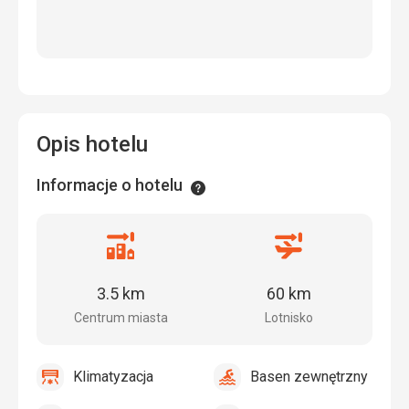
Opis hotelu
Informacje o hotelu
Informacje
Odległość
Odległość
od
od
centrum
lotniska
3.5 km
60 km
miasta
Centrum miasta
Lotnisko
Klimatyzacja
Basen zewnętrzny
tak
Klimatyzacja
tak
Basen
zewnętrzny