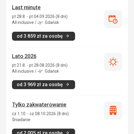
Last minute
pt 28.8. - pt 04.09.2026 (8 dni)
Last
All inclusive
/
Gdańsk
minute
od
3 859
zł
za osobę
Lato 2026
Lato
pt 21.8. - pt 28.08.2026 (8 dni)
2026
All inclusive
/
Gdańsk
od
3 969
zł
za osobę
Tylko zakwaterowanie
Tylko
cz 1.10. - cz 08.10.2026 (8 dni)
zakwatero
Śniadanie
od
2 005
zł
za osobę