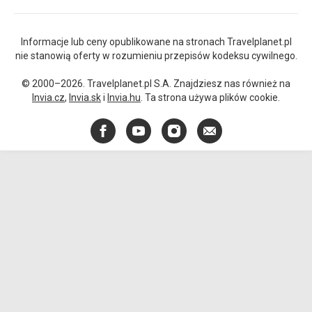
Informacje lub ceny opublikowane na stronach Travelplanet.pl
nie stanowią oferty w rozumieniu przepisów kodeksu cywilnego.
© 2000–2026. Travelplanet.pl S.A. Znajdziesz nas również na
Invia.cz
,
Invia.sk
i
Invia.hu
. Ta strona używa plików cookie.
Facebook
YouTube
Instagram
E-
mail