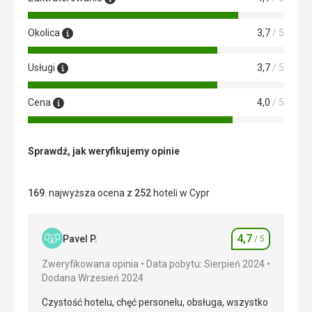
Okolica
3,7
/ 5
Usługi
3,7
/ 5
Cena
4,0
/ 5
Sprawdź, jak weryfikujemy opinie
169
. najwyższa ocena z
252
hoteli w Cypr
4,7
Pavel P.
/ 5
Ocena
Zweryfikowana opinia
Data pobytu: Sierpień 2024
Dodana Wrzesień 2024
Czystość hotelu, chęć personelu, obsługa, wszystko