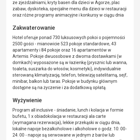
ze zjeżdżalniami, kryty basen dla dzieci w Agorze, plac
zabaw, dyskoteka, specjalne menu dla dzieci w restauracji
oraz różne programy animacyjne i konkursy w ciągu dnia
Zakwaterowanie
Hotel oferuje ponad 730 luksusowych pokoi o pojemności
2500 gości - mianowicie 523 pokoje standardowe, 43
apartamenty i 84 pokoje oraz 16 apartamentów w
Artemis. Pokoje dwuosobowe z dwoma dostawkami (w
domkach) wyposażone są w łazienkę (prysznic lub wanna,
toaleta, suszarka do włosów, kosmetyki), indywidualnie
sterowaną klimatyzację, telefon, telewizję satelitarną, sejf,
minibar, balkon lub taras. Pokoje w budynku głównym
dostępne są na życzenie i za dodatkową opłatą.
Wyżywienie
Program all inclusive - śniadanie, lunch i kolacja w formie
bufetu, 1 x obiadokolacja w restauracji ala carte
(wymagana rezerwacja), lekkie przekąski w ciągu dnia,
lokalne napoje bezalkoholowe i alkoholowe o godz. 10: 00-
24: 00 - napoje są serwowane w jednym z barów lub