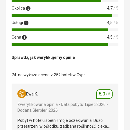
Okolica
4,7
/ 5
Usługi
4,5
/ 5
Cena
4,5
/ 5
Sprawdź, jak weryfikujemy opinie
74
. najwyższa ocena z
252
hoteli w Cypr
5,0
Ewa K.
/ 5
Ocena
Zweryfikowana opinia
Data pobytu: Lipiec 2026
Dodana Sierpień 2026
Pobyt w hotelu spełnił moje oczekiwania. Dużo
przestrzeni w ośrodku, zadbana roślinność, ciekawe