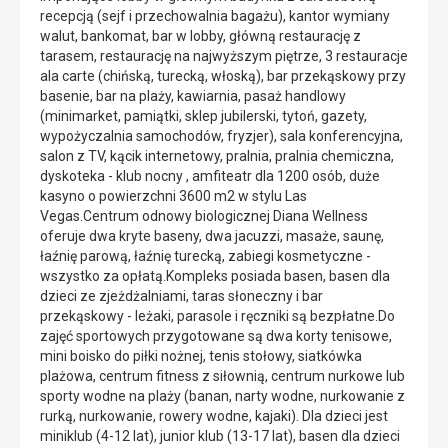
recepcją (sejf i przechowalnia bagażu), kantor wymiany
walut, bankomat, bar w lobby, główną restaurację z
tarasem, restaurację na najwyższym piętrze, 3 restauracje
ala carte (chińską, turecką, włoską), bar przekąskowy przy
basenie, bar na plaży, kawiarnia, pasaż handlowy
(minimarket, pamiątki, sklep jubilerski, tytoń, gazety,
wypożyczalnia samochodów, fryzjer), sala konferencyjna,
salon z TV, kącik internetowy, pralnia, pralnia chemiczna,
dyskoteka - klub nocny , amfiteatr dla 1200 osób, duże
kasyno o powierzchni 3600 m2 w stylu Las
Vegas.Centrum odnowy biologicznej Diana Wellness
oferuje dwa kryte baseny, dwa jacuzzi, masaże, saunę,
łaźnię parową, łaźnię turecką, zabiegi kosmetyczne -
wszystko za opłatą.Kompleks posiada basen, basen dla
dzieci ze zjeżdżalniami, taras słoneczny i bar
przekąskowy - leżaki, parasole i ręczniki są bezpłatne.Do
zajęć sportowych przygotowane są dwa korty tenisowe,
mini boisko do piłki nożnej, tenis stołowy, siatkówka
plażowa, centrum fitness z siłownią, centrum nurkowe lub
sporty wodne na plaży (banan, narty wodne, nurkowanie z
rurką, nurkowanie, rowery wodne, kajaki). Dla dzieci jest
miniklub (4-12 lat), junior klub (13-17 lat), basen dla dzieci