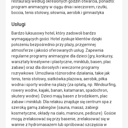
restauracji według określonych godzin otwarcia, ponadto:
program animacyjny w ciągu dnia i wieczorem, rzutki,
boccia, tenis stołowy, siłownia, aerobik i gimnastyka
Usługi
Bardzo luksusowy hotel, który zadowoli bardzo
wymagających gości. Hotel zyskuje klientów dzięki
położeniu bezpośrednio przy plaży, przyjemnej
atmosferze i jakości oferowanych usług. Zapewnia
regularne programy animacyjne dla dzieci (gry, konkursy,
warsztaty kreatywne i plastyczne, miniklub, basen, plac
zabaw) oraz dla dorosłych i wieczorne programy
rozrywkowe. Umożliwia różnorodne działania, takie jak
tenis, tenis stołowy, siatkówka plażowa, aerobik, piłka
wodna i sporty wodne na plaży (za opłatą, np. Windsurfing,
rowery wodne, kajaki, banan, katamaran, spadochron,
skutery wodne). Dzieci mają basen z brodzikiem, plac
zabaw i miniklub. Dla relaksu znajduje się centrum spa z
szeroką gamą zabiegów (sauna, masaż, zabiegi
kosmetyczne, okłady na ciało, manicure, pedicure). Goście
mogą zrelaksować się przy basenie, zrelaksować się w
wannie z hydromasażem lub spróbować szczęścia w