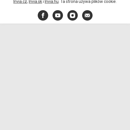
Invia.cz
,
Invia.sk
i
Invia.hu
. Ta strona używa plików cookie.
Facebook
YouTube
Instagram
E-
mail