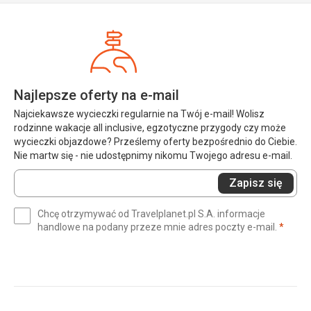
Najlepsze oferty na e-mail
Najciekawsze wycieczki regularnie na Twój e-mail! Wolisz
rodzinne wakacje all inclusive, egzotyczne przygody czy może
wycieczki objazdowe? Prześlemy oferty bezpośrednio do Ciebie.
Nie martw się - nie udostępnimy nikomu Twojego adresu e-mail.
Wprowadź
Zapisz się
swój
e-
Chcę otrzymywać od Travelplanet.pl S.A. informacje
mail
(wym
handlowe na podany przeze mnie adres poczty e-mail.
*
(wymagane)
*