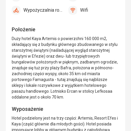
tak
tak
restauracja
Wypożyczalnia rowerów
Wifi
tak
Wypożyczalnia
tak
Wifi
rowerów
Położenie
Duży hotel Kaya Artemis o powierzchni 160 000 m2,
składający się z budynku głównego zbudowanego w stylu
starożytnej świątyni (naśladującej wygląd starożytnej
świątyni w Efezie) oraz dwu- lub trzypiętrowych
bungalowów położonych w pięknym, zadbanym ogrodzie,
znajduje się tuż przy plaży Bafra, położona w północno-
zachodniej części wyspy, około 35 km od miasta
portowego Famagusta - tutaj znajdują się najbliższe
sklepy i lokale rozrywkowe z wyjątkiem hotelowego
pasażu handlowego. Lotnisko Ercan w stolicy Lefkosaa
oddalone jest o około 70 km.
Wyposażenie
Hotel podzielony jest na trzy części: Artemis, Resort Efes i
Kaya (część głównie dla młodych gości). Hotel posiada
imponujące lobby w głównym budynku z całodobową