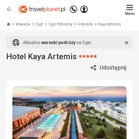
Zadzwoń
Zaloguj
Wstecz
+48
Menu
się
Travelplanet.pl
71
771
Wakacje
Cypr
Cypr Północny
Vokolida
Kaya Artemis
76
70
Zamk
Aktualne
warunki podróży
na Cypr
Hotel Kaya Artemis
Ocena:
5/5
Udostępnij