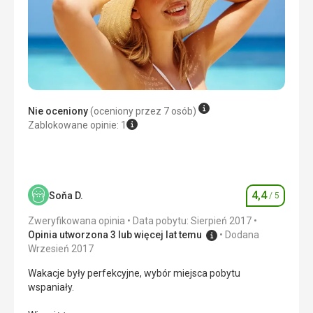
Zakwaterowanie
Super
Usługi
Super
Ta recenzja została automatycznie przetłumaczona za
pomocą Google Translate
Nie oceniony
(oceniony przez 7 osób)
Zablokowane opinie: 1
4,4
Soňa D.
/ 5
Ocena
Zweryfikowana opinia
Data pobytu: Sierpień 2017
Opinia utworzona 3 lub więcej lat temu
Dodana
Wrzesień 2017
Wakacje były perfekcyjne, wybór miejsca pobytu
wspaniały.