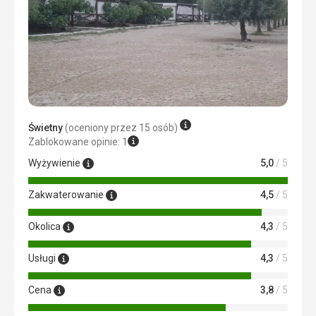
Zakwaterowanie
Doskonałe zakwaterowanie
Usługi
Usługi konkurencyjne
Ta recenzja została automatycznie przetłumaczona za
pomocą Google Translate
Świetny
(oceniony przez 15 osób)
Zablokowane opinie: 1
Wyżywienie
5,0
/ 5
Zakwaterowanie
4,5
/ 5
Okolica
4,3
/ 5
Usługi
4,3
/ 5
Cena
3,8
/ 5