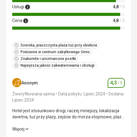
Usługi
4,8
/ 5
Cena
4,8
/ 5
Szeroka, piaszczysta plaża tuż przy obiekcie
Położenie w centrum zabytkowego Omis
Znakomite i urozmaicone posiłki
Najwyższa jakość zakwaterowania i obsługi
4,3
Anonym
/ 5
Ocena
Zweryfikowana opinia
Data pobytu: Lipiec 2024
Dodana
Lipiec 2024
Hotel jest stosunkowo drogi, raczej mniejszy, lokalizacja
świetna, tuż przy plaży, zejście do morza stopniowe, plaża
publiczna jest piaszczysta, a woda czysta.
Hotel jest stosunkowo drogi, raczej mniejszy, lokalizacja
Więcej
świetna, tuż przy plaży, zejście do morza stopniowe, plaża