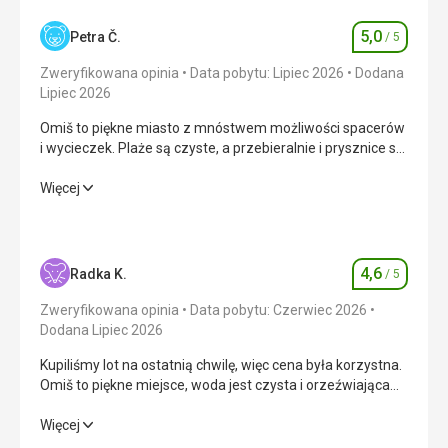
5,0
Petra Č.
/ 5
Ocena
Zweryfikowana opinia
Data pobytu: Lipiec 2026
Dodana
Lipiec 2026
Omiš to piękne miasto z mnóstwem możliwości spacerów
i wycieczek. Plaże są czyste, a przebieralnie i prysznice są
dostępne wszędzie bezpłatnie. Hotel znajduje się
zaledwie kilka kroków od morza, w spokojniejszej części
Omiš to piękne miasto z mnóstwem możliwości spacerów
Więcej
miasta, ale można łatwo dojść do zgiełku miasta
i wycieczek. Plaże są czyste, a przebieralnie i prysznice są
promenadą. Uwielbialiśmy nasze wakacje.
dostępne wszędzie bezpłatnie. Hotel znajduje się
zaledwie kilka kroków od morza, w spokojniejszej części
miasta, ale można łatwo dojść do zgiełku miasta
4,6
Radka K.
/ 5
Ocena
promenadą. Uwielbialiśmy nasze wakacje.
Zweryfikowana opinia
Data pobytu: Czerwiec 2026
Wyżywienie
5,0
/ 5
Dodana Lipiec 2026
Kupiliśmy lot na ostatnią chwilę, więc cena była korzystna.
Zakwaterowanie
5,0
/ 5
Omiš to piękne miejsce, woda jest czysta i orzeźwiająca
dzięki dopływowi Cetiny. To obszar z wieloma atrakcjami
Okolica
5,0
/ 5
poza plażą.
Kupiliśmy lot na ostatnią chwilę, więc cena była korzystna.
Więcej
Omiš to piękne miejsce, woda jest czysta i orzeźwiająca
Usługi
5,0
/ 5