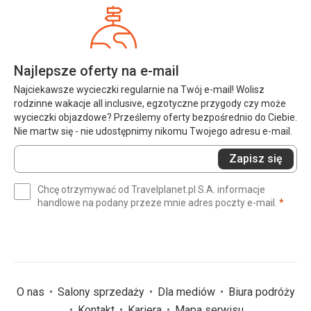
Najlepsze oferty na e-mail
Najciekawsze wycieczki regularnie na Twój e-mail! Wolisz
rodzinne wakacje all inclusive, egzotyczne przygody czy może
wycieczki objazdowe? Prześlemy oferty bezpośrednio do Ciebie.
Nie martw się - nie udostępnimy nikomu Twojego adresu e-mail.
Wprowadź
Zapisz się
swój
e-
Chcę otrzymywać od Travelplanet.pl S.A. informacje
mail
(wym
handlowe na podany przeze mnie adres poczty e-mail.
*
(wymagane)
*
O nas
Salony sprzedaży
Dla mediów
Biura podróży
Kontakt
Kariera
Mapa serwisu