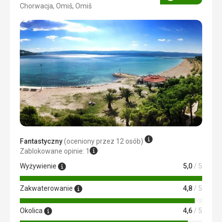
Ocena
Chorwacja, Omiš, Omiš
4/5
Fantastyczny
(oceniony przez 12 osób)
Zablokowane opinie: 1
Wyżywienie
5,0
/ 5
Zakwaterowanie
4,8
/ 5
Okolica
4,6
/ 5