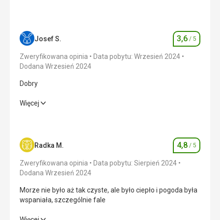
3,6
Josef S.
/ 5
Ocena
Zweryfikowana opinia
Data pobytu: Wrzesień 2024
Dodana Wrzesień 2024
Dobry
Dobry
Więcej
Zakwaterowanie
4,0
/ 5
Okolica
4,0
/ 5
4,8
Radka M.
/ 5
Ocena
Usługi
4,0
/ 5
Zweryfikowana opinia
Data pobytu: Sierpień 2024
Dodana Wrzesień 2024
Cena
2,0
/ 5
Morze nie było aż tak czyste, ale było ciepło i pogoda była
wspaniała, szczególnie fale
Plaża
Morze nie było aż tak czyste, ale było ciepło i pogoda była
Więcej