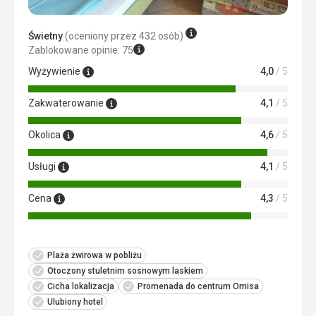
Świetny
(oceniony przez 432 osób)
Zablokowane opinie: 75
Wyżywienie
4,0
/ 5
Zakwaterowanie
4,1
/ 5
Okolica
4,6
/ 5
Usługi
4,1
/ 5
Cena
4,3
/ 5
Plaża żwirowa w pobliżu
Otoczony stuletnim sosnowym laskiem
Cicha lokalizacja
Promenada do centrum Omisa
Ulubiony hotel