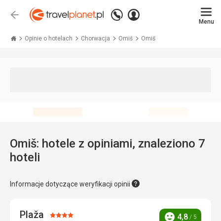
Zadzwoń
Zaloguj
Wstecz
+48 71 771 76 55
Menu
się
Travelplanet.pl
Opinie o hotelach
Chorwacja
Omiš
Omiš
Omiš: hotele z opiniami, znaleziono 7
hoteli
Informacje dotyczące weryfikacji opinii
Plaža
Ocena:
4,8
/ 5