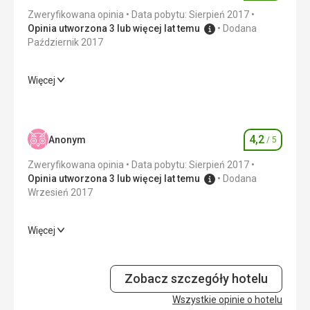
Zweryfikowana opinia
Data pobytu: Sierpień 2017
Ta recenzja została automatycznie przetłumaczona za
Opinia utworzona 3 lub więcej lat temu
Dodana
pomocą Google Translate
Październik 2017
Więcej
Wyżywienie
2,0
/ 5
Zakwaterowanie
3,0
/ 5
4,2
Anonym
/ 5
Ocena
Okolica
3,0
/ 5
Zweryfikowana opinia
Data pobytu: Sierpień 2017
Usługi
2,0
/ 5
Opinia utworzona 3 lub więcej lat temu
Dodana
Wrzesień 2017
Cena
3,0
/ 5
Więcej
Wyżywienie
4,0
/ 5
Zakwaterowanie
4,0
/ 5
Zobacz szczegóły hotelu
Okolica
Wszystkie opinie o hotelu
3,0
/ 5