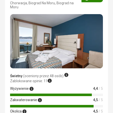
Ocena
Chorwacja, Biograd Na Moru, Biograd na
4/5
Moru
Świetny
(oceniony przez 48 osób)
Zablokowane opinie: 11
Wyżywienie
4,4
/ 5
Zakwaterowanie
4,5
/ 5
Okolica
4,5
/ 5