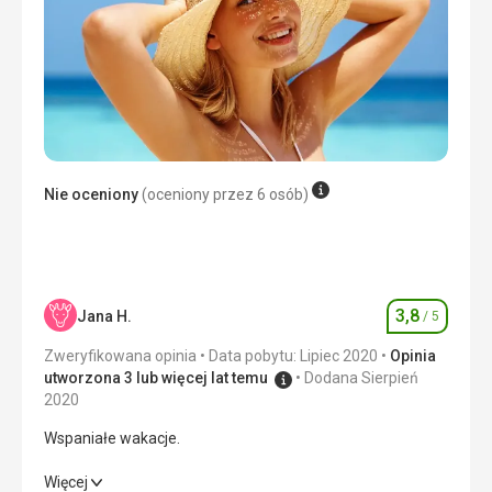
Nie oceniony
(oceniony przez 6 osób)
3,8
Jana H.
/ 5
Ocena
Zweryfikowana opinia
Data pobytu: Lipiec 2020
Opinia
utworzona 3 lub więcej lat temu
Dodana Sierpień
2020
Wspaniałe wakacje.
Wspaniałe wakacje.
Więcej