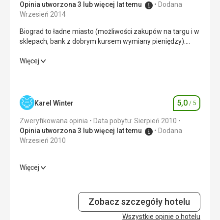
Opinia utworzona 3 lub więcej lat temu
Dodana
Wrzesień 2014
Biograd to ładne miasto (możliwości zakupów na targu i w
sklepach, bank z dobrym kursem wymiany pieniędzy).
Ładne spacery do miasta wzdłuż plaży. Hotel znajduje się
w spokojnej dzielnicy willowej, nie ma widoku na morze.
Biograd to ładne miasto (możliwości zakupów na targu i w
Więcej
Jest odpowiedni dla niewymagających klientów.
sklepach, bank z dobrym kursem wymiany pieniędzy).
Ładne spacery do miasta wzdłuż plaży. Hotel znajduje się
w spokojnej dzielnicy willowej, nie ma widoku na morze.
Jest odpowiedni dla niewymagających klientów.
5,0
Karel Winter
/ 5
Ocena
Wyżywienie
4,0
/ 5
Zweryfikowana opinia
Data pobytu: Sierpień 2010
Opinia utworzona 3 lub więcej lat temu
Dodana
Zakwaterowanie
2,0
/ 5
Wrzesień 2010
Okolica
1,0
/ 5
Więcej
Wyżywienie
5,0
/ 5
Usługi
3,0
/ 5
Cena
5,0
/ 5
Cena
3,0
/ 5
Zobacz szczegóły hotelu
Wszystkie opinie o hotelu