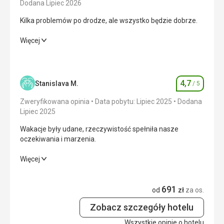
Dodana Lipiec 2026
Kilka problemów po drodze, ale wszystko będzie dobrze.
Kilka problemów po drodze, ale wszystko będzie dobrze.
Więcej
Wyżywienie
5,0
/ 5
Zakwaterowanie
5,0
/ 5
4,7
Stanislava M.
/ 5
Ocena
Okolica
4,0
/ 5
Zweryfikowana opinia
Data pobytu: Lipiec 2025
Dodana
Lipiec 2025
Usługi
5,0
/ 5
Wakacje były udane, rzeczywistość spełniła nasze
oczekiwania i marzenia.
Cena
4,0
/ 5
Wakacje były udane, rzeczywistość spełniła nasze
Więcej
oczekiwania i marzenia.
Plaża
Morze jest czyste.
691
Wyżywienie
5,0
/ 5
od
zł
za os.
Wyżywienie
Wszystko było doskonałe, duży wybór na śniadania i
Zobacz szczegóły hotelu
Zakwaterowanie
4,0
/ 5
kolacje.
Wszystkie opinie o hotelu