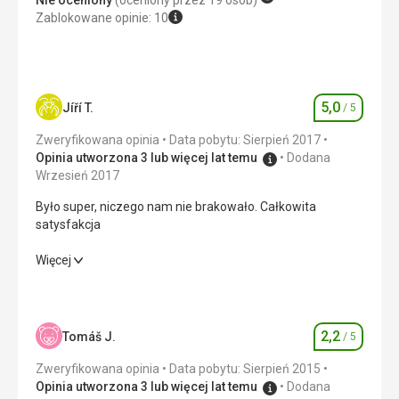
Nie oceniony
(oceniony przez 19 osób)
Zablokowane opinie: 10
5,0
Jíří T.
/ 5
Ocena
Zweryfikowana opinia
Data pobytu: Sierpień 2017
Opinia utworzona 3 lub więcej lat temu
Dodana
Wrzesień 2017
Było super, niczego nam nie brakowało. Całkowita
satysfakcja
Było super, niczego nam nie brakowało. Całkowita
Więcej
satysfakcja
Wyżywienie
5,0
/ 5
2,2
Tomáš J.
/ 5
Ocena
Zakwaterowanie
5,0
/ 5
Zweryfikowana opinia
Data pobytu: Sierpień 2015
Okolica
5,0
/ 5
Opinia utworzona 3 lub więcej lat temu
Dodana