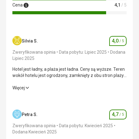
Cena
4,1
/ 5
4,0
Silvia S.
/ 5
Ocena
Zweryfikowana opinia
Data pobytu: Lipiec 2025
Dodana
Lipiec 2025
Hotel jest ładny, a plaża jest ładna. Ceny są wyższe. Teren
wokół hotelu jest ogrodzony, zamknięty z obu stron plaży.
Ten hotel nadaje się jako hotel z opcją all inclusive, do
miasta można dojechać samochodem w 5 minut.
Hotel jest ładny, a plaża jest ładna. Ceny są wyższe. Teren
Więcej
Bransoletki do płacenia w okolicy i jako karta do pokoju.
wokół hotelu jest ogrodzony, zamknięty z obu stron plaży.
Ten hotel nadaje się jako hotel z opcją all inclusive, do
miasta można dojechać samochodem w 5 minut.
Bransoletki do płacenia w okolicy i jako karta do pokoju.
4,7
Petra S.
/ 5
Ocena
Wyżywienie
4,0
/ 5
Zweryfikowana opinia
Data pobytu: Kwiecień 2025
Dodana Kwiecień 2025
Zakwaterowanie
5,0
/ 5