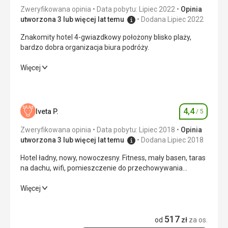
Zweryfikowana opinia
Data pobytu: Lipiec 2022
Opinia
utworzona 3 lub więcej lat temu
Dodana Lipiec 2022
Znakomity hotel 4-gwiazdkowy położony blisko plaży,
bardzo dobra organizacja biura podróży.
Znakomity hotel 4-gwiazdkowy położony blisko plaży,
Więcej
bardzo dobra organizacja biura podróży.
Wyżywienie
5,0
/ 5
4,4
Iveta P.
/ 5
Ocena
Zakwaterowanie
5,0
/ 5
Zweryfikowana opinia
Data pobytu: Lipiec 2018
Opinia
Okolica
4,0
/ 5
utworzona 3 lub więcej lat temu
Dodana Lipiec 2018
Hotel ładny, nowy, nowoczesny. Fitness, mały basen, taras
Usługi
5,0
/ 5
na dachu, wifi, pomieszczenie do przechowywania
rowerów. Obsługa bardzo miła i pomocna. Śniadania były
Cena
4,0
/ 5
urozmaicone i smaczne. Najbliższa plaża 5 minut od
Hotel ładny, nowy, nowoczesny. Fitness, mały basen, taras
Więcej
hotelu, kolejna około 15 minut od hotelu. Przy dalszej
na dachu, wifi, pomieszczenie do przechowywania
plaży były bogatsze usługi. W mieście dużo możliwości
rowerów. Obsługa bardzo miła i pomocna. Śniadania były
Plaża
517
gastronomicznych i doskonałe lody.
urozmaicone i smaczne. Najbliższa plaża 5 minut od
od
zł
za os.
Plaża kamienisto-żwirowa kilka minut spacerem od