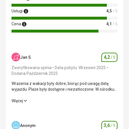
Usługi
4,5
/ 5
Cena
4,1
/ 5
4,2
Jan S.
/ 5
Ocena
Zweryfikowana opinia
Data pobytu: Wrzesień 2025
Dodana Październik 2025
Wrażenia z wakacji były dobre, biorąc pod uwagę datę
wyjazdu. Plaże były dostępne i niezatłoczone. W ośrodku
nie było już hałasu, co nam odpowiadało.
Wrażenia z wakacji były dobre, biorąc pod uwagę datę
Więcej
wyjazdu. Plaże były dostępne i niezatłoczone. W ośrodku
nie było już hałasu, co nam odpowiadało.
Wyżywienie
4,0
/ 5
3,6
Anonym
/ 5
Ocena