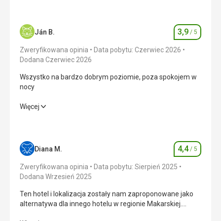
3,9
Ján B.
/ 5
Ocena
Zweryfikowana opinia
Data pobytu: Czerwiec 2026
Dodana Czerwiec 2026
Wszystko na bardzo dobrym poziomie, poza spokojem w
nocy
Wszystko na bardzo dobrym poziomie, poza spokojem w
Więcej
nocy
Wyżywienie
4,0
/ 5
4,4
Diana M.
/ 5
Ocena
Zakwaterowanie
4,0
/ 5
Zweryfikowana opinia
Data pobytu: Sierpień 2025
Okolica
3,0
/ 5
Dodana Wrzesień 2025
Ten hotel i lokalizacja zostały nam zaproponowane jako
Usługi
4,0
/ 5
alternatywa dla innego hotelu w regionie Makarskiej.
Alternatywa miała doskonały stosunek ceny do jakości, nic
Cena
4,0
/ 5