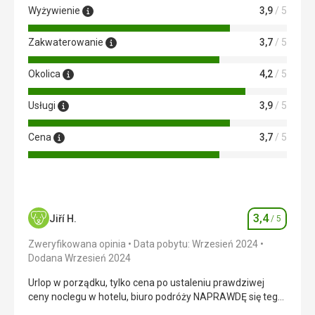
Wyżywienie
3,9
/ 5
Zakwaterowanie
3,7
/ 5
Okolica
4,2
/ 5
Usługi
3,9
/ 5
Cena
3,7
/ 5
3,4
Jiří H.
/ 5
Ocena
Zweryfikowana opinia
Data pobytu: Wrzesień 2024
Dodana Wrzesień 2024
Urlop w porządku, tylko cena po ustaleniu prawdziwej
ceny noclegu w hotelu, biuro podróży NAPRAWDĘ się tego
nie obawiało!!