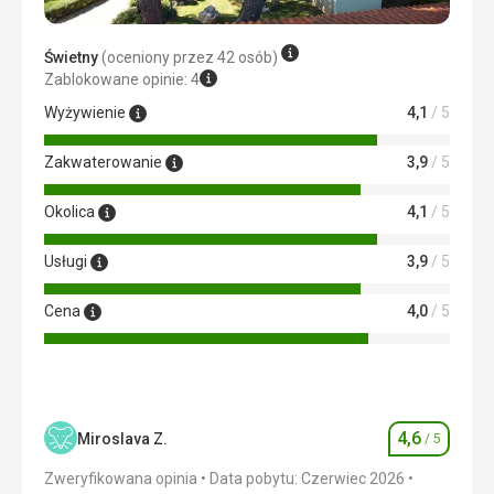
Zakwaterowanie
Zakwaterowanie było w porządku, ładny taras, gdzie
Świetny
(oceniony przez 42 osób)
można usiąść.
Zablokowane opinie: 4
Usługi
Wyżywienie
4,1
/ 5
W porządku
Ta recenzja została automatycznie przetłumaczona za
Zakwaterowanie
3,9
/ 5
pomocą Google Translate
Okolica
4,1
/ 5
Usługi
3,9
/ 5
Cena
4,0
/ 5
4,6
Miroslava Z.
/ 5
Ocena
Zweryfikowana opinia
Data pobytu: Czerwiec 2026