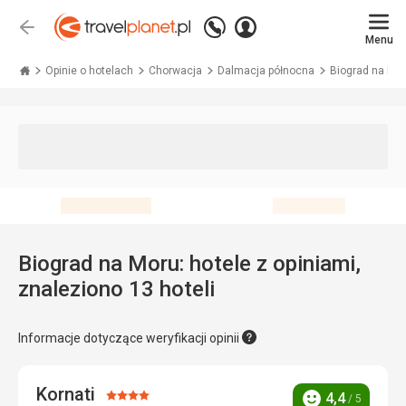
Zadzwoń
Zaloguj
Wstecz
+48 71 771 76 55
Menu
się
Travelplanet.pl
Opinie o hotelach
Chorwacja
Dalmacja północna
Biograd na Mo
Biograd na Moru: hotele z opiniami,
znaleziono 13 hoteli
Informacje dotyczące weryfikacji opinii
Kornati
Ocena:
4,4
/ 5