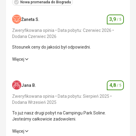
Nowa promenada do Biogradu
Ta recenzja została automatycznie przetłumaczona za
pomocą Google Translate
3,9
Žaneta S.
/ 5
Ocena
Zweryfikowana opinia
Data pobytu: Czerwiec 2026
Dodana Czerwiec 2026
Stosunek ceny do jakości był odpowiedni.
Stosunek ceny do jakości był odpowiedni.
Więcej
Zakwaterowanie
3,0
/ 5
Okolica
4,0
/ 5
4,8
Jana B.
/ 5
Ocena
Usługi
3,0
/ 5
Zweryfikowana opinia
Data pobytu: Sierpień 2025
Dodana Wrzesień 2025
Cena
4,0
/ 5
To już nasz drugi pobyt na Campingu Park Soline.
Jesteśmy całkowicie zadowoleni.
Plaża
To już nasz drugi pobyt na Campingu Park Soline.
Więcej
Plaża była nieco dalej od domku mobilnego, ale nam to nie