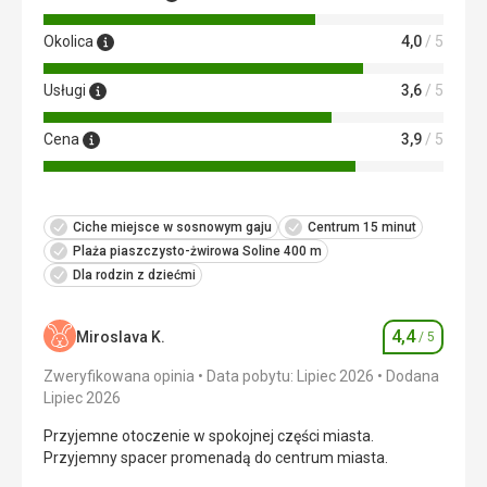
Usługi
Muzyka na żywo każdego wieczoru do 16 września, ładne
Okolica
4,0
/ 5
sauny i jacuzzi na 5 piętrach - 2 godziny/pobyt, ładne
baseny, ładny taras. Sprzątanie pokoju - tylko zmiana
Usługi
3,6
/ 5
ręczników, toaleta, opróżnianie 2 małych koszyczków.
Bardzo pozytywnie - opłata za parking na 8 nocy była
bezpłatna (podatek 10 €/noc)
Cena
3,9
/ 5
Ta recenzja została automatycznie przetłumaczona za
pomocą Google Translate
Ciche miejsce w sosnowym gaju
Centrum 15 minut
Plaża piaszczysto-żwirowa Soline 400 m
Dla rodzin z dziećmi
4,4
Miroslava K.
/ 5
Ocena
Zweryfikowana opinia
Data pobytu: Lipiec 2026
Dodana
Lipiec 2026
Przyjemne otoczenie w spokojnej części miasta.
Przyjemny spacer promenadą do centrum miasta.