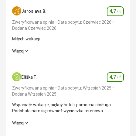
4,7
Jaroslava B.
/ 5
Ocena
Zweryfikowana opinia
Data pobytu: Czerwiec 2026
Dodana Czerwiec 2026
Miłych wakacji
Miłych wakacji
Więcej
Wyżywienie
5,0
/ 5
Zakwaterowanie
5,0
/ 5
4,7
Eliška T.
/ 5
Ocena
Okolica
4,0
/ 5
Zweryfikowana opinia
Data pobytu: Wrzesień 2025
Dodana Wrzesień 2025
Usługi
5,0
/ 5
Wspaniałe wakacje, piękny hotel i pomocna obsługa.
Podobała nam się również wycieczka terenowa.
Cena
4,0
/ 5
Wspaniałe wakacje, piękny hotel i pomocna obsługa.
Więcej
Podobała nam się również wycieczka terenowa.
Plaża
Plaża jest czysta i jest tam mnóstwo miejsc