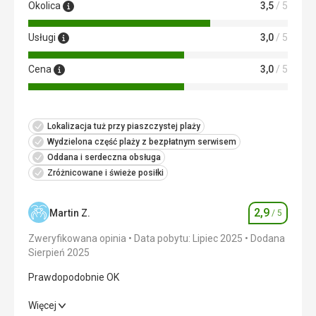
Okolica
3,5
/ 5
Usługi
3,0
/ 5
Cena
3,0
/ 5
Lokalizacja tuż przy piaszczystej plaży
Wydzielona część plaży z bezpłatnym serwisem
Oddana i serdeczna obsługa
Zróżnicowane i świeże posiłki
2,9
Martin Z.
/ 5
Ocena
Zweryfikowana opinia
Data pobytu: Lipiec 2025
Dodana
Sierpień 2025
Prawdopodobnie OK
Prawdopodobnie OK
Więcej