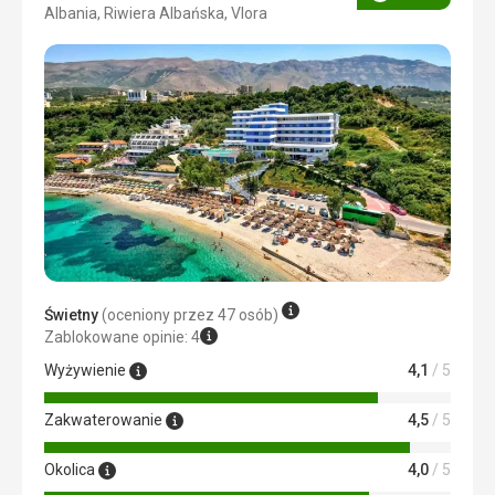
Ocena
Albania, Riwiera Albańska, Vlora
5/5
Świetny
(oceniony przez 47 osób)
Zablokowane opinie: 4
Wyżywienie
4,1
/ 5
Zakwaterowanie
4,5
/ 5
Okolica
4,0
/ 5