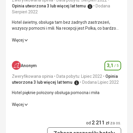
Zweryfikowana opinia
Data pobytu: Sierpień 2022
Porażka żadne
Opinia utworzona 3 lub więcej lat temu
Dodana
Sierpień 2022
Hotel świetny, obsługa tam bez żadnych zastrzeżeń,
wszyscy pomocni i mili. Na recepcji jest Polka, co bardzo
ułatwiło zakwaterowanie, ogólnie wszystko na 5+
Hotel świetny, obsługa tam bez żadnych zastrzeżeń,
Więcej
wszyscy pomocni i mili. Na recepcji jest Polka, co bardzo
ułatwiło zakwaterowanie, ogólnie wszystko na 5+
Wyżywienie
4,0
/ 5
3,1
Anonym
/ 5
Ocena
Zakwaterowanie
5,0
/ 5
Zweryfikowana opinia
Data pobytu: Lipiec 2022
Opinia
utworzona 3 lub więcej lat temu
Dodana Lipiec 2022
Okolica
5,0
/ 5
Hotel pięknie położony obsługa pomocna i miła
Usługi
5,0
/ 5
Hotel pięknie położony obsługa pomocna i miła
Więcej
Cena
5,0
/ 5
Wyżywienie
2,0
/ 5
2 211
od
zł
za os.
Zakwaterowanie
3,0
/ 5
Plaża