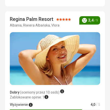
Wyżywienie
2,0
/ 5
Zakwaterowanie
5,0
/ 5
Regina Palm Resort
Ocena:
3,4
/ 5
Okolica
5,0
/ 5
Ocena
Albania, Riwiera Albańska, Vlora
5/5
Usługi
5,0
/ 5
Cena
5,0
/ 5
Dobry
(oceniony przez 10 osób)
Zablokowane opinie: 1
Wyżywienie
4,0
/ 5