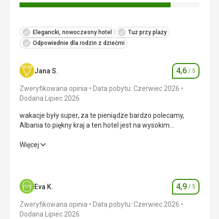
Elegancki, nowoczesny hotel
Tuż przy plaży
Odpowiednie dla rodzin z dziećmi
4,6
Jana S.
/ 5
Ocena
Zweryfikowana opinia
Data pobytu: Czerwiec 2026
Dodana Lipiec 2026
wakacje były super, za te pieniądze bardzo polecamy,
Albania to piękny kraj a ten hotel jest na wysokim
poziomie
wakacje były super, za te pieniądze bardzo polecamy,
Więcej
Albania to piękny kraj a ten hotel jest na wysokim
poziomie
Wyżywienie
4,0
/ 5
4,9
Eva K.
/ 5
Ocena
Zakwaterowanie
5,0
/ 5
Zweryfikowana opinia
Data pobytu: Czerwiec 2026
Dodana Lipiec 2026