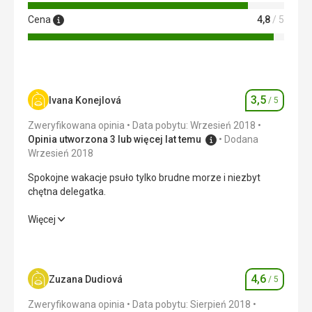
Cena
4,8
/ 5
3,5
Ivana Konejlová
/ 5
Ocena
Zweryfikowana opinia
Data pobytu: Wrzesień 2018
Opinia utworzona 3 lub więcej lat temu
Dodana
Wrzesień 2018
Spokojne wakacje psuło tylko brudne morze i niezbyt
chętna delegatka.
Spokojne wakacje psuło tylko brudne morze i niezbyt
Więcej
chętna delegatka.
Wyżywienie
2,0
/ 5
4,6
Zuzana Dudiová
/ 5
Ocena
Zakwaterowanie
5,0
/ 5
Zweryfikowana opinia
Data pobytu: Sierpień 2018