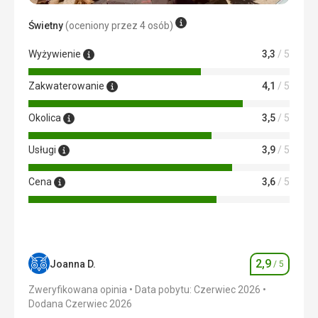
z niektórymi pracownikami hotelu. Ibrahim opiekował się
Świetny
(oceniony przez 4 osób)
nami podczas naszego urlopu i był bardzo miły. Kelnerzy
w barze próbowali nawet mówić po czesku.
Wyżywienie
3,3
/ 5
Ta recenzja została automatycznie przetłumaczona za
pomocą Google Translate
Zakwaterowanie
4,1
/ 5
Okolica
3,5
/ 5
Usługi
3,9
/ 5
Cena
3,6
/ 5
2,9
Joanna D.
/ 5
Ocena
Zweryfikowana opinia
Data pobytu: Czerwiec 2026
Dodana Czerwiec 2026