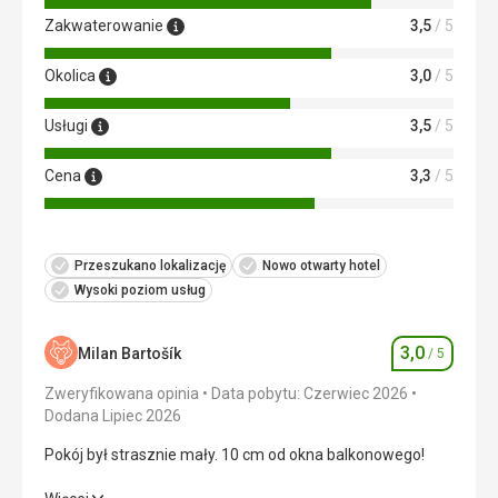
Zakwaterowanie
3,5
/ 5
Okolica
3,0
/ 5
Usługi
3,5
/ 5
Cena
3,3
/ 5
Przeszukano lokalizację
Nowo otwarty hotel
Wysoki poziom usług
3,0
Milan Bartošík
/ 5
Ocena
Zweryfikowana opinia
Data pobytu: Czerwiec 2026
Dodana Lipiec 2026
Pokój był strasznie mały. 10 cm od okna balkonowego!