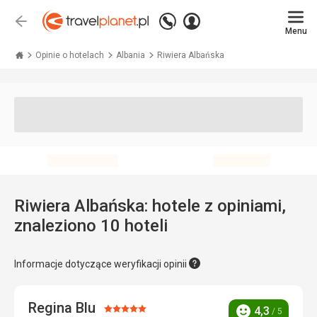
Zadzwoń
Zaloguj
Wstecz
+48 71 771 76 55
Menu
się
Travelplanet.pl
Opinie o hotelach
Albania
Riwiera Albańska
Riwiera Albańska: hotele z opiniami,
znaleziono 10 hoteli
Informacje dotyczące weryfikacji opinii
Regina Blu
Ocena:
4,3
/ 5