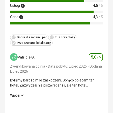
Usługi
4,5
/ 5
Cena
4,3
/ 5
Dobre dla rodzin i par
Tuż przy plaży
Przeszukano lokalizację
5,0
Patricie G.
/ 5
Ocena
Zweryfikowana opinia
Data pobytu: Lipiec 2026
Dodana
Lipiec 2026
Byliśmy bardzo mile zaskoczeni. Gorąco polecam ten
hotel. Zazwyczaj nie piszę recenzji, ale ten hotel
zdecydowanie na nią zasługuje.
Byliśmy bardzo mile zaskoczeni. Gorąco polecam ten
Więcej
hotel. Zazwyczaj nie piszę recenzji, ale ten hotel
zdecydowanie na nią zasługuje.