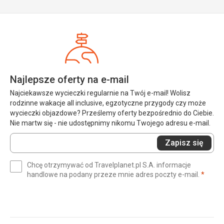
Najlepsze oferty na e-mail
Najciekawsze wycieczki regularnie na Twój e-mail! Wolisz
rodzinne wakacje all inclusive, egzotyczne przygody czy może
wycieczki objazdowe? Prześlemy oferty bezpośrednio do Ciebie.
Nie martw się - nie udostępnimy nikomu Twojego adresu e-mail.
Wprowadź
Zapisz się
swój
e-
Chcę otrzymywać od Travelplanet.pl S.A. informacje
mail
(wym
handlowe na podany przeze mnie adres poczty e-mail.
*
(wymagane)
*