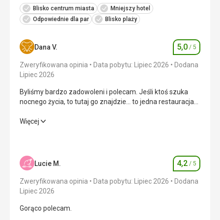
Blisko centrum miasta
Mniejszy hotel
Odpowiednie dla par
Blisko plaży
5,0
Dana V.
/ 5
Ocena
Zweryfikowana opinia
Data pobytu: Lipiec 2026
Dodana
Lipiec 2026
Byliśmy bardzo zadowoleni i polecam. Jeśli ktoś szuka
nocnego życia, to tutaj go znajdzie... to jedna restauracja
obok drugiej.
Byliśmy bardzo zadowoleni i polecam. Jeśli ktoś szuka
Więcej
nocnego życia, to tutaj go znajdzie... to jedna restauracja
obok drugiej.
Wyżywienie
5,0
/ 5
4,2
Lucie M.
/ 5
Ocena
Zakwaterowanie
5,0
/ 5
Zweryfikowana opinia
Data pobytu: Lipiec 2026
Dodana
Lipiec 2026
Okolica
5,0
/ 5
Gorąco polecam.
Usługi
5,0
/ 5