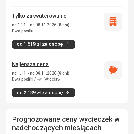
Tylko zakwaterowanie
Tylko
nd 1.11. - nd 08.11.2026 (8 dni)
zakwatero
Dwa posiłki
od
1 519
zł
za osobę
Najlepsza cena
Najlepsza
nd 1.11. - nd 08.11.2026 (8 dni)
cena
Dwa posiłki
/
Wrocław
od
2 139
zł
za osobę
Prognozowane ceny wycieczek w
nadchodzących miesiącach