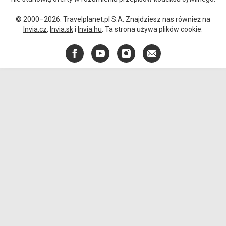
© 2000–2026. Travelplanet.pl S.A. Znajdziesz nas również na
Invia.cz
,
Invia.sk
i
Invia.hu
. Ta strona używa plików cookie.
Facebook
YouTube
Instagram
E-
mail