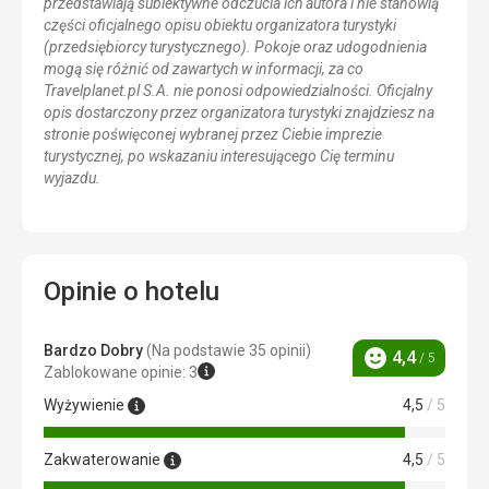
przedstawiają subiektywne odczucia ich autora i nie stanowią
części oficjalnego opisu obiektu organizatora turystyki
(przedsiębiorcy turystycznego). Pokoje oraz udogodnienia
mogą się różnić od zawartych w informacji, za co
Travelplanet.pl S.A. nie ponosi odpowiedzialności. Oficjalny
opis dostarczony przez organizatora turystyki znajdziesz na
stronie poświęconej wybranej przez Ciebie imprezie
turystycznej, po wskazaniu interesującego Cię terminu
wyjazdu.
Opinie o hotelu
Bardzo Dobry
(Na podstawie 35 opinii)
4,4
/ 5
Ocena
Zablokowane opinie: 3
Wyżywienie
4,5
/ 5
Zakwaterowanie
4,5
/ 5