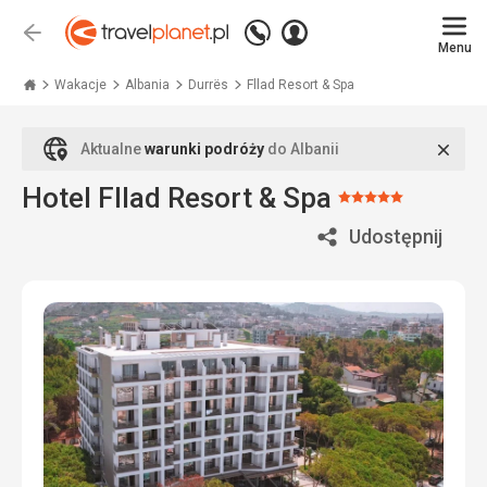
Zadzwoń
Zaloguj
Wstecz
+48
Menu
się
Travelplanet.pl
71
771
Wakacje
Albania
Durrës
Fllad Resort & Spa
76
70
Zamk
Aktualne
warunki podróży
do Albanii
Hotel Fllad Resort & Spa
Ocena:
5/5
Udostępnij