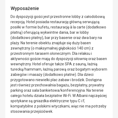
Wyposażenie
Do dyspozycji gości jest przestronne lobby z całodobową
recepcją. Hotel posiada restaurację główną serwującą
posiłki w formie bufetu, restaurację à la carte (dodatkowo
płatną) oferującą wykwintne dania, bar w lobby
(dodatkowo płatny), bar przy basenie oraz dwa bary na
plaży. Na terenie obiektu znajduje się duży basen
zewnętrzny (o maksymalnej głębokości 140 cm) z
przestronnym tarasem słonecznym. Dla relaksu i
aktywności goście mają do dyspozycji siłownię oraz basen
wewnętrzny. Hotel oferuje także SPA z sauną, łaźnią
turecką/hammam, łaźnią parową oraz bogatym wyborem
zabiegów i masaży (dodatkowo płatne). Dla dzieci
przygotowano niewielki plac zabaw i brodzik. Dostępna
jest również przechowalnia bagażu, bezpłatny, prywatny
parking oraz sala bankietowa/konferencyjna. Na terenie
całego hotelu działa bezpłatne Wi-Fi. W Albanii najczęściej
spotykane są gniazdka elektryczne typu C i F,
kompatybilne z polskimi wtyczkami, więc nie ma potrzeby
stosowania przejściówek.