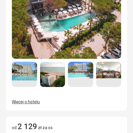
Więcej
Więcej o hotelu
2 129
od
zł
za os.