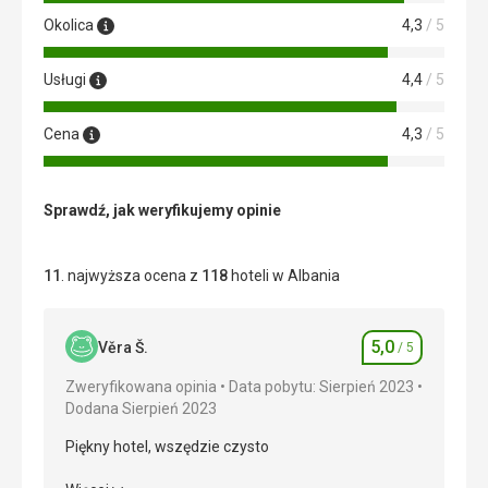
Okolica
4,3
/ 5
Usługi
4,4
/ 5
Cena
4,3
/ 5
Sprawdź, jak weryfikujemy opinie
11
. najwyższa ocena z
118
hoteli w Albania
5,0
Věra Š.
/ 5
Ocena
Zweryfikowana opinia
Data pobytu: Sierpień 2023
Dodana Sierpień 2023
Piękny hotel, wszędzie czysto