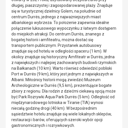
długiej, piaszczystej i zagospodarowanej plaży. Znajduje
się w turystycznej dzielnicy Golem, na południe od
centrum Durrës, jednego z najważniejszych miast
albańskiego wybrzeża. To położenie zapewnia idealne
połączenie luksusowego wypoczynku z łatwym dostępem
do miejskich atrakcji. Do centrum Durrës, znanego z
bogatej historii i amfiteatru, można dostać się
transportem publicznym. Przystanek autobusowy
znajduje się od hotelu w odległości spaceru (1 km). W
okolicy znajduje się historyczny Amfiteatr w Durrës, jedna
z największych i najlepiej zachowanych budowli rzymskich
na Bałkanach (10 km). Warto również odwiedzić pobliski
Port w Durrës (9 km), który jest jednym z największych w
Albanii. Miłośnicy historii mogą zwiedzić Muzeum
Archeologiczne w Durrës (9,5 km), prezentujące bogate
zbiory z regionu. Dla rodzin z dziećmi ciekawą opcją może
być Park Rozrywki Aqua Park Durrës (5 km). Odległość od
międzynarodowego lotniska w Tiranie (TIA) wynosi
niecałą godzinę drogi (40 km). W bezpośrednim
sąsiedztwie hotelu znajduje się wiele lokalnych sklepów,
restauracji i barów, oferujących szeroki wybór opcji
gastronomicznych i rozrywkowych.