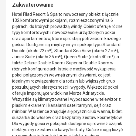
Zakwaterowanie
Hotel Fllad Resort & Spa to nowoczesny obiekt z łącznie
132 komfortowymi pokojami, rozmieszczonymi na 6
piętrach, do których prowadzą windy. Obiekt oferuje różne
typy komfortowych i nowocześnie urządzonych pokoi
oraz apartamentów, które sprostają potrzebom każdego
gościa. Dostępne są między innymi pokoje typu Standard
Double (około 22 m²), Standard Sea View (około 27 m²),
Junior Suite (około 35 m²), Queen Suite (około 40 m²), a
także Deluxe Double Room i Superior Double Room w
różnych konfiguracjach. Istnieje możliwość wykupienia
pokoi połączonych wewnętrznymi drzwiami, co jest
idealnym rozwiązaniem dla rodzin lub większych grup
poszukujących elastyczności i wygody. Większość pokoi
oferuje imponujące widoki na Morze Adriatyckie.
Wszystkie są klimatyzowane i wyposażone w telewizor z
płaskim ekranem i kanałami satelitarnymi, sejf oraz
minibar. W łazience znajduje się prysznic lub wanna, bidet,
suszarka do włosów oraz bezpłatny zestaw kosmetyków.
Dla wygody gości w pokojach dostępne są również czajnik
elektryczny i zestaw do kawy/herbaty. Goście mogą liczyć
na prywatny balkon lub taras, a także zasłony