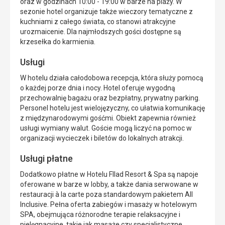
oraz w godzinach 10:00 - 19:00 w barze na plaży. W
sezonie hotel organizuje także wieczory tematyczne z
kuchniami z całego świata, co stanowi atrakcyjne
urozmaicenie. Dla najmłodszych gości dostępne są
krzesełka do karmienia.
Usługi
W hotelu działa całodobowa recepcja, która służy pomocą
o każdej porze dnia i nocy. Hotel oferuje wygodną
przechowalnię bagażu oraz bezpłatny, prywatny parking.
Personel hotelu jest wielojęzyczny, co ułatwia komunikację
z międzynarodowymi gośćmi. Obiekt zapewnia również
usługi wymiany walut. Goście mogą liczyć na pomoc w
organizacji wycieczek i biletów do lokalnych atrakcji.
Usługi płatne
Dodatkowo płatne w Hotelu Fllad Resort & Spa są napoje
oferowane w barze w lobby, a także dania serwowane w
restauracji à la carte poza standardowym pakietem All
Inclusive. Pełna oferta zabiegów i masaży w hotelowym
SPA, obejmująca różnorodne terapie relaksacyjne i
pielęgnacyjne, takie jak masaże czy specjalistyczne