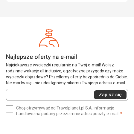
Najlepsze oferty na e-mail
Najciekawsze wycieczki regularnie na Twój e-mail! Wolisz
rodzinne wakacje all inclusive, egzotyczne przygody czy może
wycieczki objazdowe? Prześlemy oferty bezpośrednio do Ciebie.
Nie martw się - nie udostępnimy nikomu Twojego adresu e-mail.
Wprowadź
Zapisz się
swój
e-
Chcę otrzymywać od Travelplanet.pl S.A. informacje
mail
(wym
handlowe na podany przeze mnie adres poczty e-mail.
*
(wymagane)
*