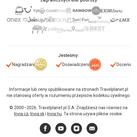
zagranicznych biur podróży
Jesteśmy:
Nagradzani
Doświadczeni
Doceniani
Informacje lub ceny opublikowane na stronach Travelplanet.pl
nie stanowią oferty w rozumieniu przepisów kodeksu cywilnego.
© 2000–2026. Travelplanet.pl S.A. Znajdziesz nas również na
Invia.cz
,
Invia.sk
i
Invia.hu
. Ta strona używa plików cookie.
Facebook
YouTube
Instagram
E-