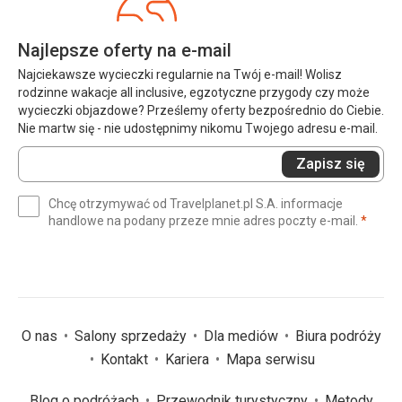
Najlepsze oferty na e-mail
Najciekawsze wycieczki regularnie na Twój e-mail! Wolisz
rodzinne wakacje all inclusive, egzotyczne przygody czy może
wycieczki objazdowe? Prześlemy oferty bezpośrednio do Ciebie.
Nie martw się - nie udostępnimy nikomu Twojego adresu e-mail.
Wprowadź
Zapisz się
swój
e-
Chcę otrzymywać od Travelplanet.pl S.A. informacje
mail
(wym
handlowe na podany przeze mnie adres poczty e-mail.
*
(wymagane)
*
O nas
Salony sprzedaży
Dla mediów
Biura podróży
Kontakt
Kariera
Mapa serwisu
Blog o podróżach
Przewodnik turystyczny
Metody