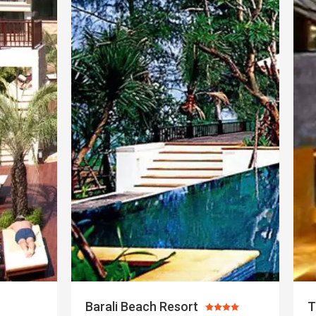
Barali Beach Resort
T
Ocena: