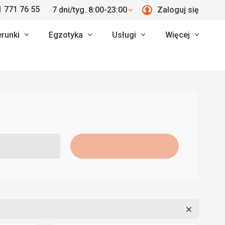
 771 76 55
7 dni/tyg. 8:00-23:00
Zaloguj się
erunki
Egzotyka
Usługi
Więcej
Zamknij