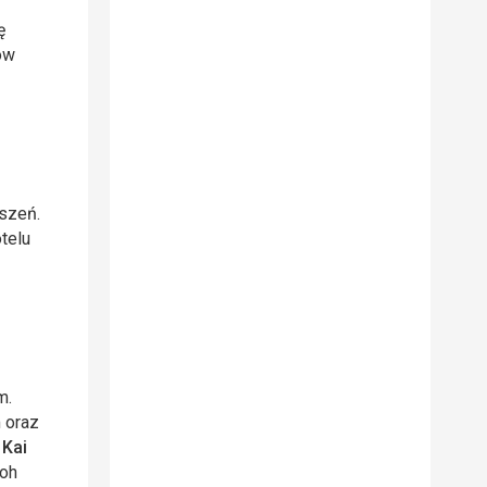
ę
ów
eszeń.
telu
m.
 oraz
y
Kai
Koh