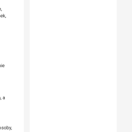
,
ek,
nie
, a
osoby,