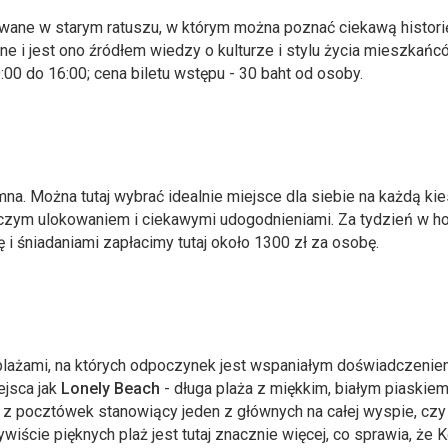
ane w starym ratuszu, w którym można poznać ciekawą histori
lne i jest ono źródłem wiedzy o kulturze i stylu życia mieszkańc
9:00 do 16:00; cena biletu wstępu - 30 baht od osoby.
a. Można tutaj wybrać idealnie miejsce dla siebie na każdą ki
czym ulokowaniem i ciekawymi udogodnieniami. Za tydzień w ho
 śniadaniami zapłacimy tutaj około 1300 zł za osobę.
lażami, na których odpoczynek jest wspaniałym doświadczenie
ejsca jak
Lonely Beach
- długa plaża z miękkim, białym piaskiem
 z pocztówek stanowiący jeden z głównych na całej wyspie, cz
iście pięknych plaż jest tutaj znacznie więcej, co sprawia, że 