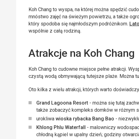
Koh Chang to wyspa, na której można spędzić cudow
mnóstwo zajęć na świeżym powietrzu, a także ogro
który spodoba się najmłodszym podróżnikom.
Lat
wspólnie z całą rodziną.
Atrakcje na Koh Chang
Koh Chang to cudowne miejsce pełne atrakcji. Wysp
czystą wodą obmywającą tutejsze plaże. Można tu
Oto kilka z wielu atrakcji, których warto doświadc
Grand Lagoona Resort
- można się tutaj zach
także zobaczyć kompleks domków w różnym stan
urokliwa
wioska rybacka Bang Bao
- niezwykła
Khlong Phlu Waterfall
- malowniczy wodospad,
chłodną kąpiel w upalny dzień; godziny otwarci