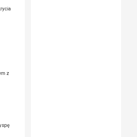
rycia
zym z
wyspę