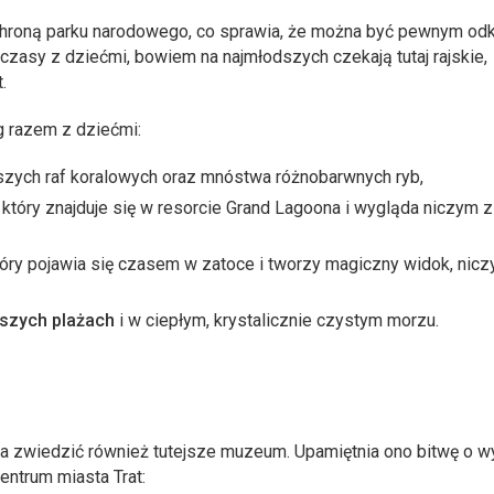
chroną parku narodowego, co sprawia, że można być pewnym odk
wczasy z dziećmi, bowiem na najmłodszych czekają tutaj rajskie,
.
 razem z dziećmi:
jszych raf koralowych oraz mnóstwa różnobarwnych ryb,
”, który znajduje się w resorcie Grand Lagoona i wygląda niczym z
który pojawia się czasem w zatoce i tworzy magiczny widok, nic
jszych plażach
i w ciepłym, krystalicznie czystym morzu.
na zwiedzić również tutejsze muzeum. Upamiętnia ono bitwę o 
entrum miasta Trat: