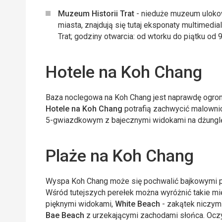
Muzeum Historii Trat
- nieduże muzeum ulokow
miasta, znajdują się tutaj eksponaty multimedia
Trat; godziny otwarcia: od wtorku do piątku od 
Hotele na Koh Chang
Baza noclegowa na Koh Chang jest naprawdę ogromn
Hotele na Koh Chang
potrafią zachwycić malowni
5-gwiazdkowym z bajecznymi widokami na dżunglę i
Plaże na Koh Chang
Wyspa Koh Chang może się pochwalić bajkowymi p
Wśród tutejszych perełek można wyróżnić takie mi
pięknymi widokami,
White Beach
- zakątek niczym
Bae Beach
z urzekającymi zachodami słońca. Oczyw