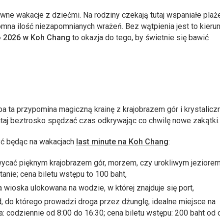
ne wakacje z dziećmi. Na rodziny czekają tutaj wspaniałe plaże
mna ilość niezapomnianych wrażeń. Bez wątpienia jest to kierun
o 2026 w Koh Chang
to okazja do tego, by świetnie się bawić
a ta przypomina magiczną krainę z krajobrazem gór i krystalicz
taj beztrosko spędzać czas odkrywając co chwilę nowe zakątki.
zyć będąc na wakacjach
last minute na Koh Chang
:
wycać pięknym krajobrazem gór, morzem, czy urokliwym jeziorem
ie; cena biletu wstępu to 100 baht,
 wioska ulokowana na wodzie, w której znajduje się port,
 do którego prowadzi droga przez dżunglę, idealne miejsce na
a: codziennie od 8:00 do 16:30; cena biletu wstępu: 200 baht od 