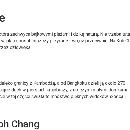
e
która zachwyca bajkowymi plażami i dziką naturą. Nie trzeba tuta
a w jakiś sposób niszczy przyrodę - wręcz przeciwnie. Na Koh C
rzez człowieka.
edaleko granicy z Kambodżą, a od Bangkoku dzieli ją około 270
rające dech w piersiach krajobrazy, z uroczymi małymi domkami
je w tej części świata to mnóstwo pięknych widoków, słońca i
Koh Chang