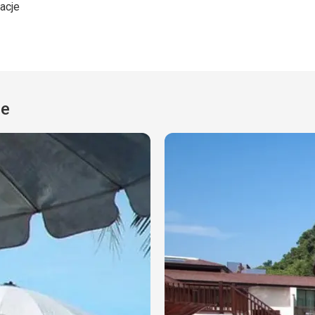
acje
le