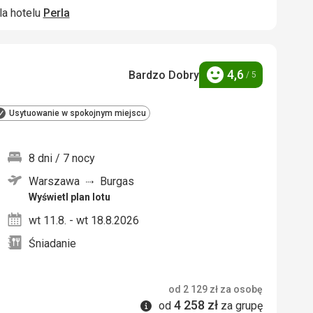
la hotelu
Perla
4,6
Bardzo Dobry
/ 5
Ocena
Usytuowanie w spokojnym miejscu
8 dni / 7 nocy
Warszawa
Burgas
nych
Wyświetl plan lotu
wt 11.8. - wt 18.8.2026
Śniadanie
od
2 129
zł
za osobę
4 258
zł
Informacje
od
za grupę