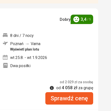
3,4
Dobry
/ 5
Ocena
8 dni / 7 nocy
Poznań
Varna
nych
Wyświetl plan lotu
wt 25.8. - wt 1.9.2026
Dwa posiłki
od
2 029
zł
za osobę
4 058
zł
Informacje
od
za grupę
Sprawdź cenę