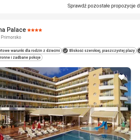
Sprawdź pozostałe propozycje d
na Palace
Ocena:
- Primorsko
4/5
towe warunki dla rodzin z dziećmi
Bliskość szerokiej, piaszczystej plaży
ronne i zadbane pokoje
dodaj
do
ulubio