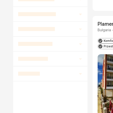
Plame
Bułgaria 
Komfor
Przest