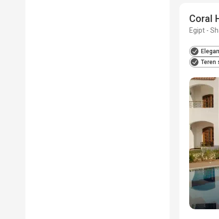
Coral 
Egipt - S
Elegan
Teren 