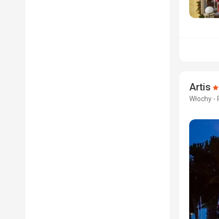
Artis
O
Włochy -
4