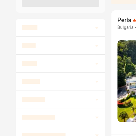
Perla
O
Bułgaria -
3