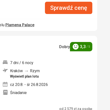
Sprawdź cenę
elu
Plamena Palace
3,3
Dobry
/ 5
Ocena
7 dni / 6 nocy
Kraków
Rzym
nych
Wyświetl plan lotu
cz 20.8. - śr 26.8.2026
Śniadanie
od
2 579
zł
za osobę