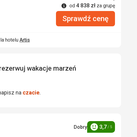
4 838
zł
Informacje
od
za grupę
Sprawdź cenę
la hotelu
Artis
zarezerwuj wakacje marzeń
napisz na
czacie
.
3,7
Dobry
/ 5
Ocena