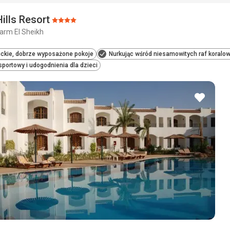
Hills Resort
Ocena:
harm El Sheikh
4/5
ckie, dobrze wyposażone pokoje
Nurkując wśród niesamowitych raf koralo
sportowy i udogodnienia dla dzieci
dodaj
do
ulubio