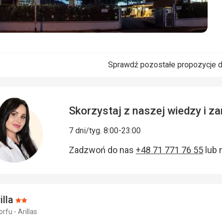
Sprawdź pozostałe propozycje d
Skorzystaj z naszej wiedzy i 
7 dni/tyg. 8:00-23:00
Zadzwoń do nas
+48 71 771 76 55
lub 
illa
Ocena:
orfu - Arillas
2/5