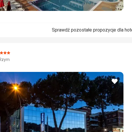
Sprawdź pozostałe propozycje dla hot
cena:
 Rzym
/5
dodaj
do
ulubio