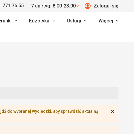
 771 76 55
7 dni/tyg. 8:00-23:00
Zaloguj się
erunki
Egzotyka
Usługi
Więcej
Zamknij
dź do wybranej wycieczki, aby sprawdzić aktualną