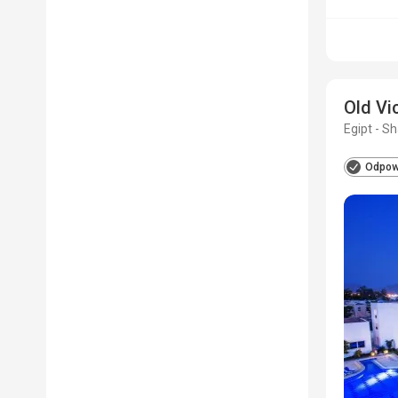
Old Vi
Egipt - S
Odpowi