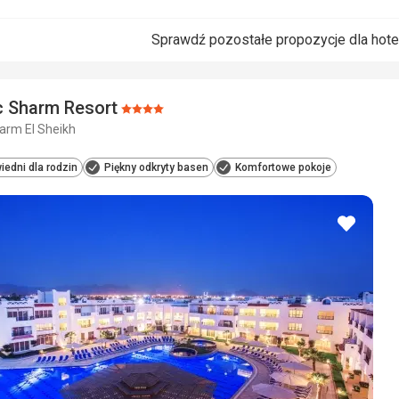
Sprawdź pozostałe propozycje dla hot
c Sharm Resort
Ocena:
harm El Sheikh
4/5
edni dla rodzin
Piękny odkryty basen
Komfortowe pokoje
dodaj
do
ulubio