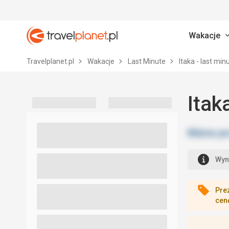
Wakacje
Travelplanet.pl
Travelplanet.pl
Wakacje
Last Minute
Itaka - last min
Itak
Wyn
Pre
cen