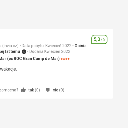
5,0
/ 5
Ocena
Zweryfikowana opinia (Invia.cz)
Data pobytu: Kwiecień 2022
Opinia
ej lat temu
Dodana Kwiecień 2022
Mar (ex ROC Gran Camp de Mar)
Ocena:
4/5
 wakacje.
 wakacje.
a pomocna?
tak
(
0
)
nie
(
0
)
5,0
/ 5
5,0
/ 5
5,0
/ 5