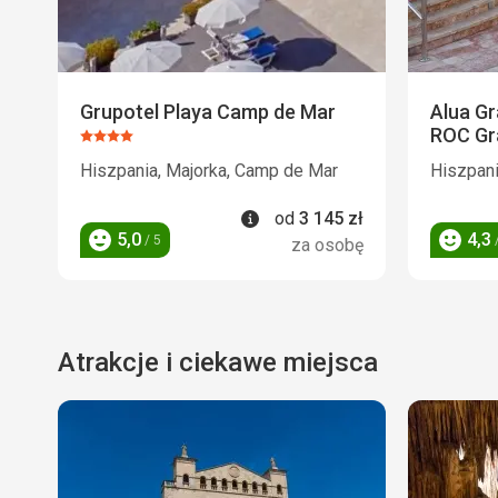
Grupotel Playa Camp de Mar
Alua G
ROC Gr
Ocena:
4/5
Hiszpania, Majorka, Camp de Mar
Hiszpani
Informacje
od
3 145
zł
5,0
4,3
/ 5
/
za osobę
Ocena
Ocena
Atrakcje i ciekawe miejsca