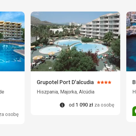
Grupotel Port D'alcudia
B
Ocena:
4/5
de
Hiszpania, Majorka, Alcúdia
H
Informacje
od
1 090
zł
za osobę
za osobę