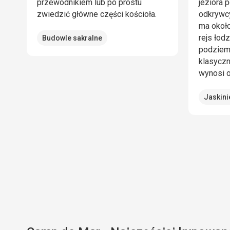
przewodnikiem lub po prostu
jeziora 
zwiedzić główne części kościoła.
odkrywcy
ma około
rejs łod
Budowle sakralne
podziem
klasyczn
wynosi o
Jaskini