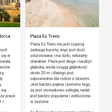
lorca
Plaża Es Trenc
Plaża Es Trenc nie jest częścią
arych
żadnego kurortu, więc jest dość
 się w
odizolowana i ma dziki, naturalny
towała
charakter. Plaża jest długa i niezbyt
bywców
głęboka, woda osiąga głębokość
szą
około 20 m i dlatego jest
dy
odpowiednia dla rodzin z dziećmi.
.
Jest bardzo piękna i pomimo tego,
 się
że jest stosunkowo odległa, nadal
 że prace
jest bardzo popularna i zatłoczona
 r.
w sezonie.