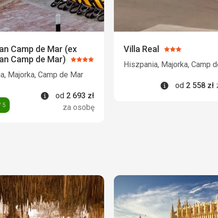
ran Camp de Mar (ex
Villa Real
Ocena:
an Camp de Mar)
Ocena:
3/5
Hiszpania, Majorka, Camp 
4/5
a, Majorka, Camp de Mar
Informacje
od
2 558
zł
Informacje
od
2 693
zł
 5
za osobę