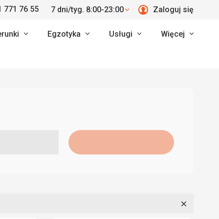
 771 76 55
7 dni/tyg. 8:00-23:00
Zaloguj się
erunki
Egzotyka
Usługi
Więcej
Zamknij