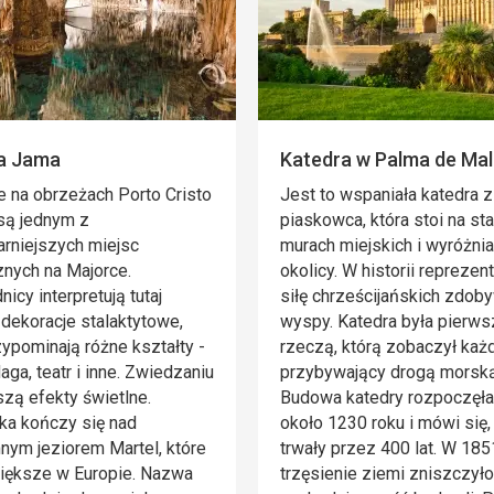
a Jama
Katedra w Palma de Mal
 na obrzeżach Porto Cristo
Jest to wspaniała katedra z
 są jednym z
piaskowca, która stoi na st
arniejszych miejsc
murach miejskich i wyróżnia
znych na Majorce.
okolicy. W historii reprezen
icy interpretują tutaj
siłę chrześcijańskich zdo
 dekoracje stalaktytowe,
wyspy. Katedra była pierw
zypominają różne kształty -
rzeczą, którą zobaczył każ
laga, teatr i inne. Zwiedzaniu
przybywający drogą morską
zą efekty świetlne.
Budowa katedry rozpoczęła
ka kończy się nad
około 1230 roku i mówi się,
ym jeziorem Martel, które
trwały przez 400 lat. W 1851
większe w Europie. Nazwa
trzęsienie ziemi zniszczyło