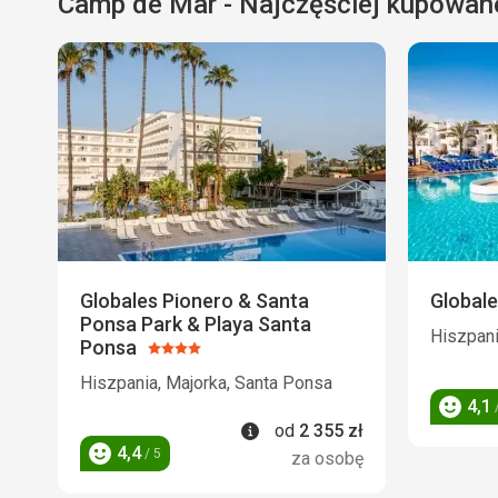
Camp de Mar - Najczęściej kupowan
Globales Pionero & Santa
Globale
Ponsa Park & Playa Santa
Hiszpani
Ponsa
Ocena:
4/5
Hiszpania, Majorka, Santa Ponsa
4,1
/
Ocena
Informacje
od
2 355
zł
4,4
/ 5
za osobę
Ocena