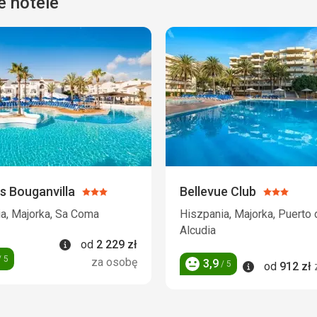
e hotele
s Bouganvilla
Bellevue Club
Ocena:
Ocena:
3/5
3/5
a, Majorka, Sa Coma
Hiszpania, Majorka, Puerto 
Alcudia
Informacje
od
2 229
zł
 5
za osobę
3,9
Informacje
/ 5
od
912
zł
Ocena