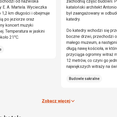
pochodzi od nazwiska
zachodnią część budowli. P
 E. A. Martela. Wycieczka
kataloński architekt Antoni
 1,2 km długości i obejmuje
był zaangażowany w odbu
zią po jeziorze oraz
katedry.
ny koncert muzyki
Do katedry wchodzi się pr
ej. Temperatura w jaskini
boczne drzwi, przechodzi 
koło 21°C.
małego muzeum, a następni
długą nawę kościoła, w któ
e
przyciąga ogromny witraż 
12 metrów, co czyni go jed
największych witraży na świ
Budowle sakralne
Zobacz więcej