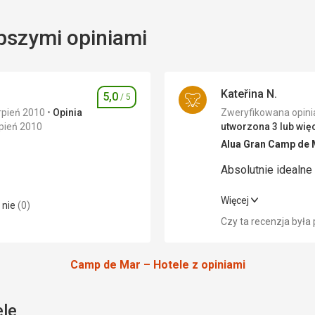
pszymi opiniami
Kateřina N.
5,0
/ 5
Ocena
rpień 2010
Opinia
pień 2010
utworzona 3 lub więc
Alua Gran Camp de 
Absolutnie idealne
5,0
/ 5
Absolutnie idealne
Więcej
nie
(
0
)
Czy ta recenzja był
5,0
/ 5
Wyżywienie
Zakwaterowanie
Camp de Mar – Hotele z opiniami
 jest
Okolica
e i za leżaki
ele