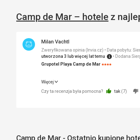
Camp de Mar – hotele
z najle
Milan Vachtl
Zweryfikowana opinia (Invia.cz)
Data pobytu: Sie
utworzona 3 lub więcej lat temu
Dodana Sier
Grupotel Playa Camp de Mar
Ocena:
4/5
Więcej
Wyżywienie
Czy ta recenzja była pomocna?
tak
(
7
)
Cena
Plaża
Na plażę jest kilka minut (2). Wschodnia plaża
wyposażona w parasole w kilku rzędach, za ni
Camp de Mar - Ostatnio kupione hot