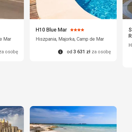
H10 Blue Mar
S
Ocena:
R
4/5
de Mar
Hiszpania, Majorka, Camp de Mar
H
Informacje
za osobę
od
3 631
zł
za osobę