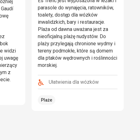
Es Trenc jest wyposażona w leżaki i
óźniej
parasole do wynajęcia, ratowników,
o Gaudí
toalety, dostęp dla wózków
dowę
inwalidzkich, bary i restauracje.
Plaża od dawna uważana jest za
zez
nieoficjalną plażę nudystów. Do
obok
plaży przylegają chronione wydmy i
e widzi
tereny podmokłe, które są domem
rej uwagę
dla ptaków wędrownych i roślinności
mierzący
morskiej.
nym z
ecie.
Ułatwienia dla wózków
Plaże