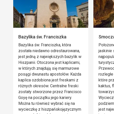
Bazylika św. Franciszka
Smocz
Bazylika św. Franciszka, która
Położone
została niedawno odrestaurowana,
jaskinie
jest jedną z największych bazylik w
najpopul
Hiszpanii. Otoczona jest kaplicami,
turystyc
w których znajdują się marmurowe
Przewodn
posągi dwunastu apostołów. Każda
rozległe
kaplica ozdobiona jest freskami z
które pr
różnych okresów. Centralne freski
kaktus, f
zostały stworzone przez Francisco
towarzys
Goyę na początku jego kariery.
Wyciecz
Można tu również wybrać się na
podziemn
wycieczkę z hiszpańskojęzycznym
jest naj