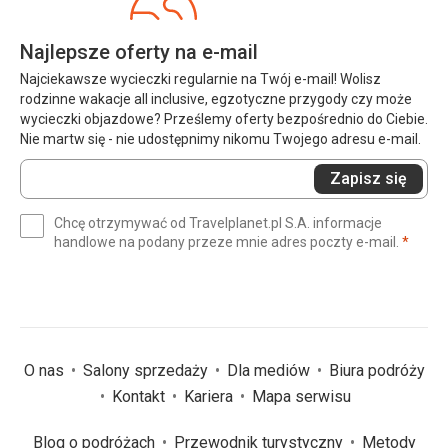
Najlepsze oferty na e-mail
Najciekawsze wycieczki regularnie na Twój e-mail! Wolisz
rodzinne wakacje all inclusive, egzotyczne przygody czy może
wycieczki objazdowe? Prześlemy oferty bezpośrednio do Ciebie.
Nie martw się - nie udostępnimy nikomu Twojego adresu e-mail.
Wprowadź
Zapisz się
swój
e-
Chcę otrzymywać od Travelplanet.pl S.A. informacje
mail
(wym
handlowe na podany przeze mnie adres poczty e-mail.
*
(wymagane)
*
O nas
Salony sprzedaży
Dla mediów
Biura podróży
Kontakt
Kariera
Mapa serwisu
Blog o podróżach
Przewodnik turystyczny
Metody