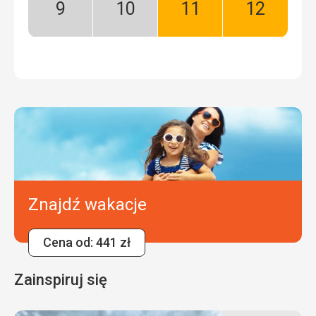
Wrzesień:
Październik:
Listopad:
Grudzień:
Niski
Niski
Dobry
Dobry
sezon
sezon
Znajdź wakacje
Cena od: 441 zł
Zainspiruj się