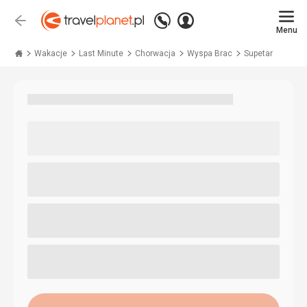
Zadzwoń
Zaloguj
Wstecz
+48 71 771 76 55
Menu
się
Travelplanet.pl
Wakacje
Last Minute
Chorwacja
Wyspa Brac
Supetar