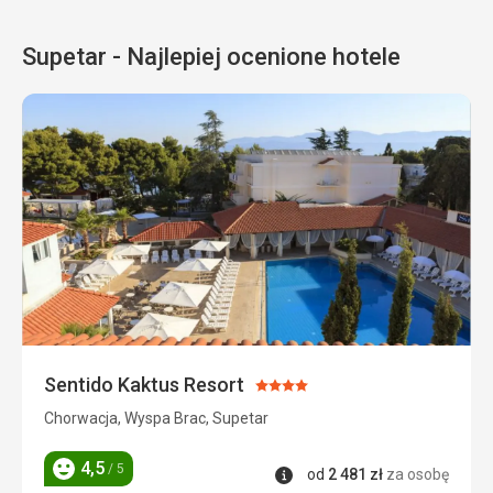
Supetar - Najlepiej ocenione hotele
Sentido Kaktus Resort
Ocena:
4/5
Chorwacja, Wyspa Brac, Supetar
4,5
/ 5
Informacje
od
2 481
zł
za osobę
Ocena