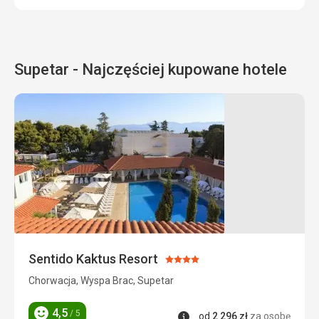
Supetar - Najczęściej kupowane hotele
Sentido Kaktus Resort
Ocena:
4/5
Chorwacja, Wyspa Brac, Supetar
4,5
/ 5
Informacje
od
2 296
zł
za osobę
Ocena