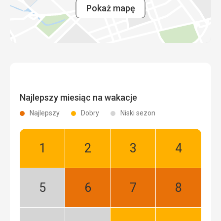
Pokaż mapę
Najlepszy miesiąc na wakacje
Najlepszy
Dobry
Niski sezon
Styczeń:
Luty:
Marzec:
Kwiecień:
Dobry
Dobry
Dobry
Dobry
Maj:
Czerwiec:
Lipiec:
Sierpień:
Niski
Najlepszy
Najlepszy
Najlepszy
sezon