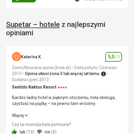
Supetar – hotele
z najlepszymi
opiniami
5,0
Katarína K.
/ 5
Ocena
Zweryfikowana opinia (Invia.sk)
Data pobytu: Czerwiec
2013
Opinia utworzona 3 lub więcej lat temu
Dodana Lipiec 2013
Sentido Kaktus Resort
Ocena:
4/5
Bardzo ładny hotel w pięknym otoczeniu, miła obsługa,
czystość na piątkę – na pewno tam wrócimy.
Bardzo ładny hotel w pięknym otoczeniu, miła obsługa,
Więcej
czystość na piątkę – na pewno tam wrócimy.
Czy ta recenzja była pomocna?
tak
(
13
)
nie
(
0
)
Wyżywienie
5,0
/ 5