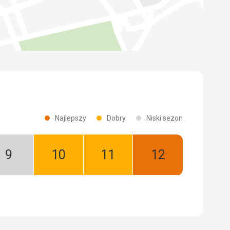
Najlepszy
Dobry
Niski sezon
Wrzesień:
Październik:
Listopad:
Grudzień:
Niski
Dobry
Dobry
Najlepszy
sezon