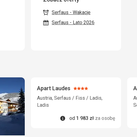
Serfaus - Wakacje
Serfaus - Lato 2026
Apart Laudes
A
Ocena:
4/5
Austria, Serfaus / Fiss / Ladis,
A
Ladis
S
Informacje
od
1 983
zł
za osobę