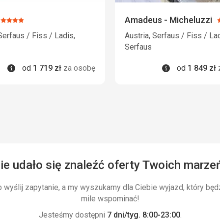
Amadeus - Micheluzzi
Ocena:
4/5
Serfaus / Fiss / Ladis,
Austria, Serfaus / Fiss / Lad
Serfaus
Informacje
Informacje
od
1 719
zł
za osobę
od
1 849
zł
ie udało się znaleźć oferty Twoich marze
wyślij zapytanie, a my wyszukamy dla Ciebie wyjazd, który będ
mile wspominać!
Jesteśmy dostępni
7 dni/tyg. 8:00-23:00
.