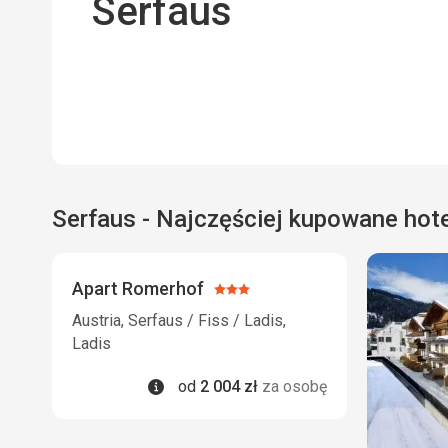
Serfaus
Serfaus - Najczęściej kupowane hot
Apart Romerhof
Ocena:
3/5
Austria, Serfaus / Fiss / Ladis,
Ladis
Informacje
od
2 004
zł
za osobę