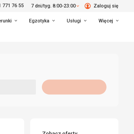
 771 76 55
7 dni/tyg. 8:00-23:00
Zaloguj się
erunki
Egzotyka
Usługi
Więcej
Zobacz oferty