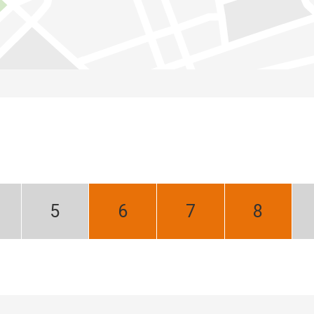
iecień:
Maj:
Czerwiec:
Lipiec:
Sierpień:
ski
Niski
Najlepszy
Najlepszy
Najlepszy
zon
sezon