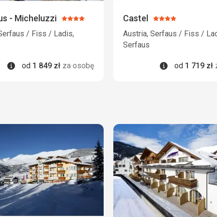
s - Micheluzzi
Castel
Ocena:
Ocena:
4/5
4/5
Serfaus / Fiss / Ladis,
Austria, Serfaus / Fiss / Lad
Serfaus
Informacje
Informacje
od
1 849
zł
za osobę
od
1 719
zł