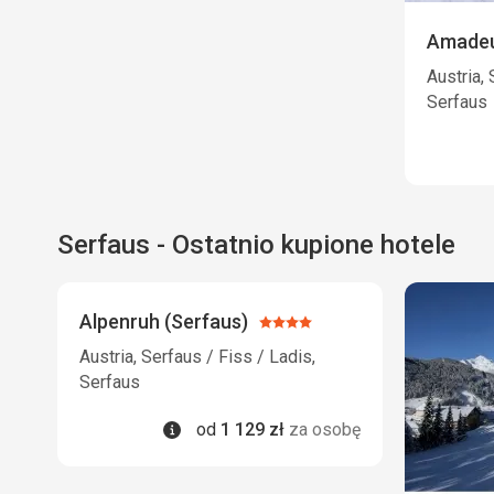
Amadeu
Austria, 
Serfaus
Serfaus - Ostatnio kupione hotele
Alpenruh (Serfaus)
Ocena:
4/5
Austria, Serfaus / Fiss / Ladis,
Serfaus
Informacje
od
1 129
zł
za osobę