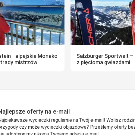
tein - alpejskie Monako
Salzburger Sportwelt – 
strady mistrzów
z pięcioma gwiazdami
Najlepsze oferty na e-mail
Najciekawsze wycieczki regularnie na Twój e-mail! Wolisz rodzin
przygody czy może wycieczki objazdowe? Prześlemy oferty bezp
nie udostępnimy nikomu Twojego adresu e-mail.