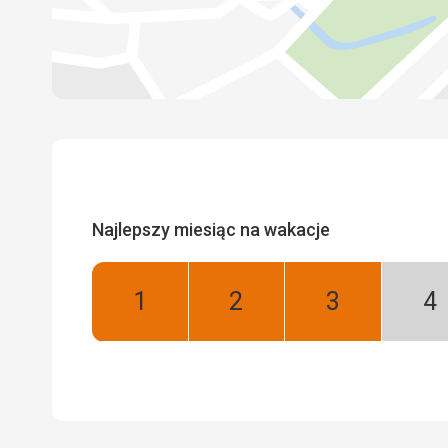
Najlepszy miesiąc na wakacje
Styczeń:
Luty:
Marzec:
Kw
Najlepszy
Najlepszy
Najlepszy
Ni
se