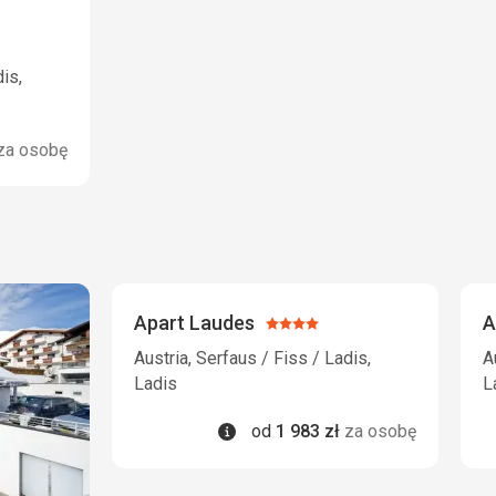
is,
za osobę
Apart Laudes
A
Ocena:
4/5
Austria, Serfaus / Fiss / Ladis,
A
Ladis
L
Informacje
od
1 983
zł
za osobę