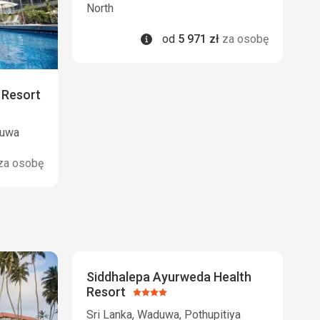
North
Informacje
od
5 971
zł
za osobę
 Resort
duwa
za osobę
Siddhalepa Ayurweda Health
Resort
Ocena:
4/5
Sri Lanka, Waduwa, Pothupitiya