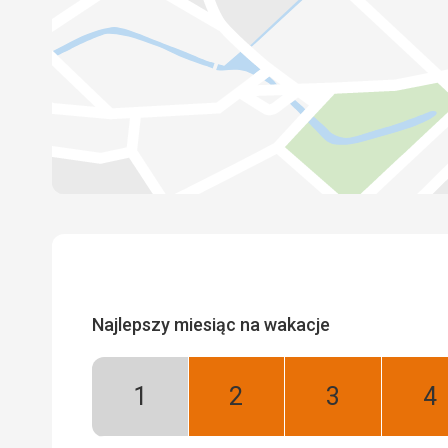
Najlepszy miesiąc na wakacje
Styczeń:
Luty:
Marzec:
Kw
Niski
Najlepszy
Najlepszy
Na