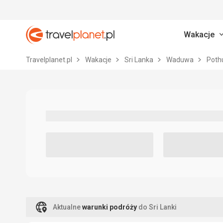
Wakacje
Travelplanet.pl
Travelplanet.pl
Wakacje
Sri Lanka
Waduwa
Pothu
Aktualne
warunki podróży
do Sri Lanki