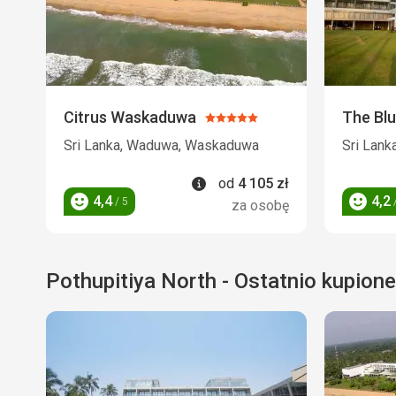
Citrus Waskaduwa
The Bl
Ocena:
5/5
Sri Lanka, Waduwa, Waskaduwa
Sri Lank
Informacje
od
4 105
zł
4,4
4,2
/ 5
/
za osobę
Ocena
Ocena
Pothupitiya North - Ostatnio kupione