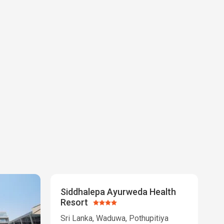
Siddhalepa Ayurweda Health
Resort
Ocena:
4/5
Sri Lanka, Waduwa, Pothupitiya