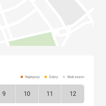
Najlepszy
Dobry
Niski sezon
Wrzesień:
Październik:
Listopad:
Grudzień:
Niski
Niski
Niski
Niski