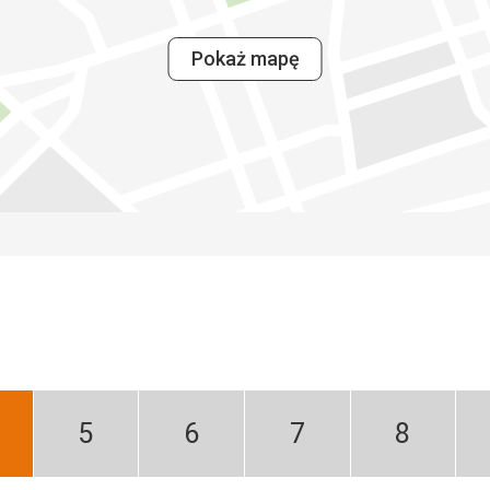
Pokaż mapę
iecień:
Maj:
Czerwiec:
Lipiec:
Sierpień:
jlepszy
Niski
Niski
Niski
Niski