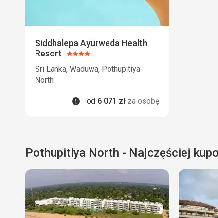
Siddhalepa Ayurweda Health
Resort
Ocena:
4/5
Sri Lanka, Waduwa, Pothupitiya
North
Informacje
od
6 071
zł
za osobę
Pothupitiya North - Najczęściej kup