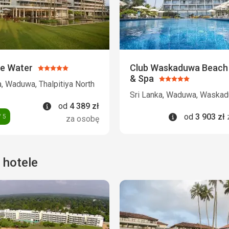
ue Water
Club Waskaduwa Beach
Ocena:
& Spa
5/5
Ocena:
a, Waduwa, Thalpitiya North
5/5
Sri Lanka, Waduwa, Waska
Informacje
od
4 389
zł
Informacje
od
3 903
zł
 5
za osobę
 hotele