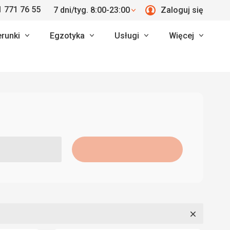
 771 76 55
7 dni/tyg. 8:00-23:00
Zaloguj się
erunki
Egzotyka
Usługi
Więcej
Zamknij