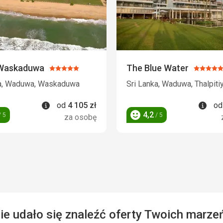
 Waskaduwa
The Blue Water
Ocena:
Ocena:
5/5
5/5
ka, Waduwa, Waskaduwa
Sri Lanka, Waduwa, Thalpiti
Informacje
Info
od
4 105
zł
o
4,2
 5
/ 5
za osobę
Ocena
ie udało się znaleźć oferty Twoich marze