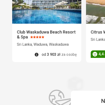
Club Waskaduwa Beach Resort
Citrus
& Spa
Ocena:
Sri Lan
5/5
Sri Lanka, Waduwa, Waskaduwa
Informacje
4,4
od
3 903
zł
za osobę
/
Ocena
N