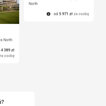
North
Informacje
od
5 971
zł
za osobę
ya North
rmacje
d
4 389
zł
za osobę
ń?