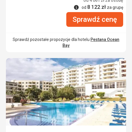
od
4 061
zł
za osobę
8 122
zł
Informacje
od
za grupę
Sprawdź cenę
Sprawdź pozostałe propozycje dla hotelu
Pestana Ocean
Bay
dodaj
do
ulubi