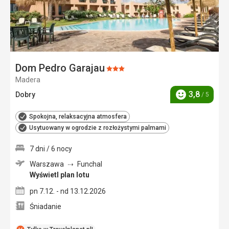
Dom Pedro Garajau
Ocena:
Madera
3/5
3,8
Dobry
/ 5
Ocena
Spokojna, relaksacyjna atmosfera
Usytuowany w ogrodzie z rozłożystymi palmami
7 dni / 6 nocy
Warszawa
Funchal
Wyświetl plan lotu
pn 7.12. - nd 13.12.2026
Śniadanie