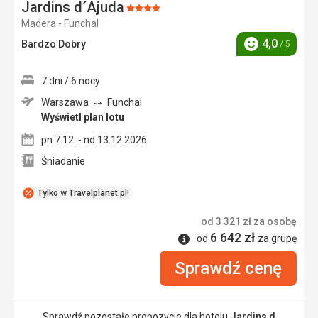
Jardins d´Ajuda
Ocena:
Madera - Funchal
4/5
4,0
Bardzo Dobry
/ 5
Ocena
7 dni / 6 nocy
Warszawa
Funchal
Wyświetl plan lotu
pn 7.12. - nd 13.12.2026
Śniadanie
Tylko w Travelplanet.pl!
od
3 321
zł
za osobę
6 642
zł
Informacje
od
za grupę
Sprawdź cenę
Sprawdź pozostałe propozycje dla hotelu
Jardins d