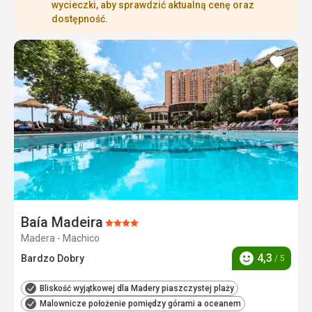
wycieczki, aby sprawdzić aktualną cenę oraz
dostępność.
dodaj
do
ulubi
Baía Madeira
Ocena:
Madera - Machico
4/5
4,3
Bardzo Dobry
/ 5
Ocena
Bliskość wyjątkowej dla Madery piaszczystej plaży
Malownicze położenie pomiędzy górami a oceanem