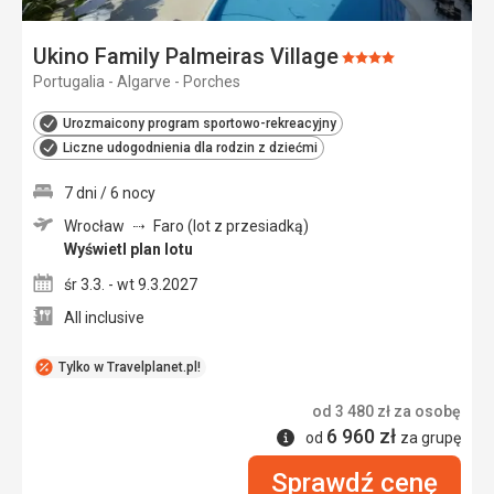
Ukino Family Palmeiras Village
Ocena:
Portugalia - Algarve - Porches
4/5
Urozmaicony program sportowo-rekreacyjny
Liczne udogodnienia dla rodzin z dziećmi
7 dni / 6 nocy
Wrocław
Faro (lot z przesiadką)
Wyświetl plan lotu
śr 3.3. - wt 9.3.2027
All inclusive
Tylko w Travelplanet.pl!
od
3 480
zł
za osobę
6 960
zł
Informacje
od
za grupę
Sprawdź cenę