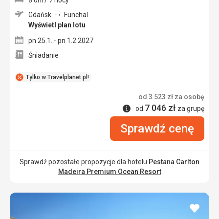
Gdańsk
Funchal
Wyświetl plan lotu
pn 25.1. - pn 1.2.2027
Śniadanie
Tylko w Travelplanet.pl!
od
3 523
zł
za osobę
7 046
zł
Informacje
od
za grupę
Sprawdź cenę
Sprawdź pozostałe propozycje dla hotelu
Pestana Carlton
Madeira Premium Ocean Resort
dodaj
do