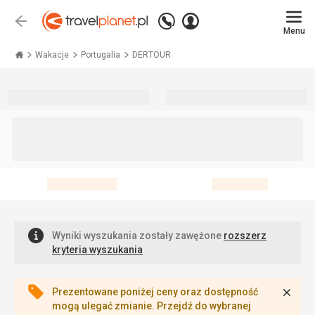
Zadzwoń
Zaloguj
Wstecz
+48 71 771 76 55
Menu
się
Travelplanet.pl
Wakacje
Portugalia
DERTOUR
Wyniki wyszukania zostały zawężone
rozszerz
kryteria wyszukania
Zamk
Prezentowane poniżej ceny oraz dostępność
mogą ulegać zmianie. Przejdź do wybranej