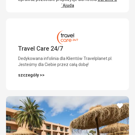
´Ajuda
Travel Care 24/7
Dedykowana infolinia dla Klientów Travelplanet.pl.
Jesteśmy dla Ciebie przez całą dobę!
szczegóły >>
dodaj
do
ulubi