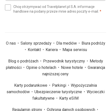
e-
Chcę otrzymywać od Travelplanet.pl S.A. informacje
mail
(wym
handlowe na podany przeze mnie adres poczty e-mail.
*
(wymagane)
*
O nas
Salony sprzedaży
Dla mediów
Biura podróży
Kontakt
Kariera
Mapa serwisu
Blog o podróżach
Przewodnik turystyczny
Metody
płatności
Opinie o hotelach
Nowe hotele
Gwarancja
najniższej ceny
Karty podarunkowe
Parkingi
Wypożyczalnia
samochodów
Ubezpieczenie turystyczne
Wycieczki
fakultatywne
Karty eSIM
Regulamin strony
Ochrona danych osobowych