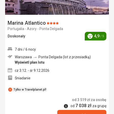
Marina Atlantico
Ocena:
Portugalia - Azory - Ponta Delgada
4/5
4,9
Doskonały
/ 5
Ocena
7 dni / 6 nocy
Warszawa
Ponta Delgada (lot z przesiadką)
Wyświetl plan lotu
cz 3.12. - śr 9.12.2026
Śniadanie
Tylko w Travelplanet.pl!
od
3 519
zł
za osobę
7 038
zł
Informacje
od
za grupę