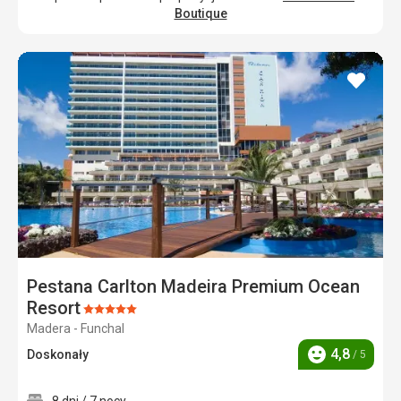
Boutique
dodaj
do
ulubi
Pestana Carlton Madeira Premium Ocean
Resort
Ocena:
Madera - Funchal
5/5
4,8
Doskonały
/ 5
Ocena
8 dni / 7 nocy