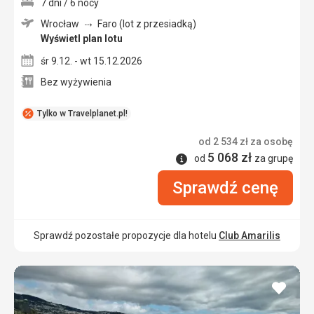
7 dni / 6 nocy
Wrocław
Faro (lot z przesiadką)
Wyświetl plan lotu
śr 9.12. - wt 15.12.2026
Bez wyżywienia
Tylko w Travelplanet.pl!
od
2 534
zł
za osobę
5 068
zł
Informacje
od
za grupę
Sprawdź cenę
Sprawdź pozostałe propozycje dla hotelu
Club Amarilis
dodaj
do
ulubi