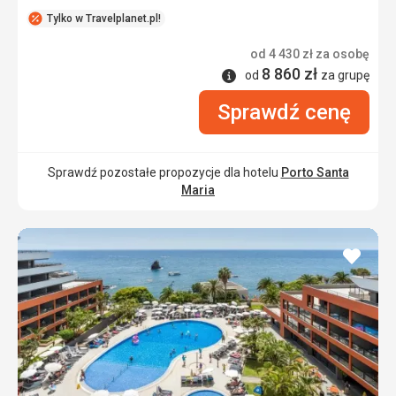
Tylko w Travelplanet.pl!
od
4 430
zł
za osobę
8 860
zł
Informacje
od
za grupę
Sprawdź cenę
Sprawdź pozostałe propozycje dla hotelu
Porto Santa
Maria
dodaj
do
ulubi