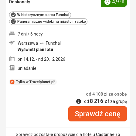
4,9
Doskonały
/ 5
Ocena
W historycznym sercu Funchal
Panoramiczne widoki na miasto i zatokę
7 dni / 6 nocy
Warszawa
Funchal
Wyświetl plan lotu
pn 14.12. - nd 20.12.2026
Śniadanie
Tylko w Travelplanet.pl!
od
4 108
zł
za osobę
8 216
zł
Informacje
od
za grupę
Sprawdź cenę
Sprawdź pozostałe propozycje dla hotelu
Castanheiro