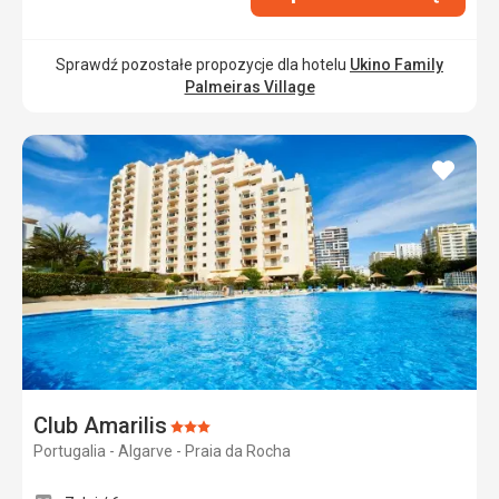
Sprawdź pozostałe propozycje dla hotelu
Ukino Family
Palmeiras Village
dodaj
do
ulubi
Club Amarilis
Ocena:
Portugalia - Algarve - Praia da Rocha
3/5