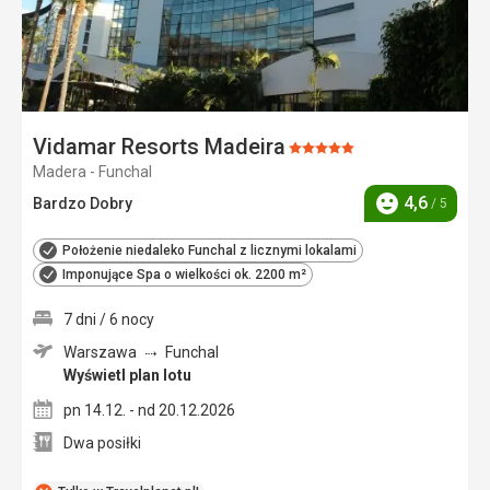
Vidamar Resorts Madeira
Ocena:
Madera - Funchal
5/5
4,6
Bardzo Dobry
/ 5
Ocena
Położenie niedaleko Funchal z licznymi lokalami
Imponujące Spa o wielkości ok. 2200 m²
7 dni / 6 nocy
Warszawa
Funchal
Wyświetl plan lotu
pn 14.12. - nd 20.12.2026
Dwa posiłki