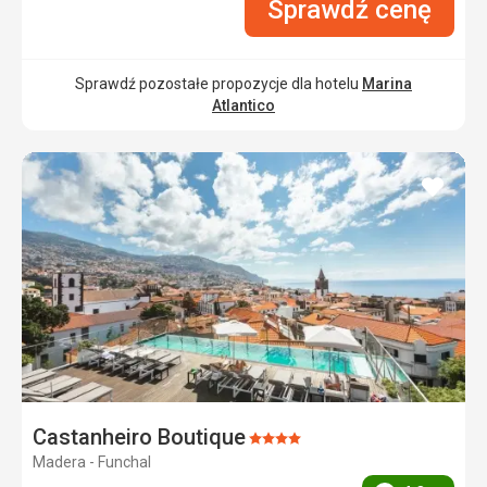
Sprawdź cenę
Sprawdź pozostałe propozycje dla hotelu
Marina
Atlantico
dodaj
do
ulubi
Castanheiro Boutique
Ocena:
Madera - Funchal
4/5