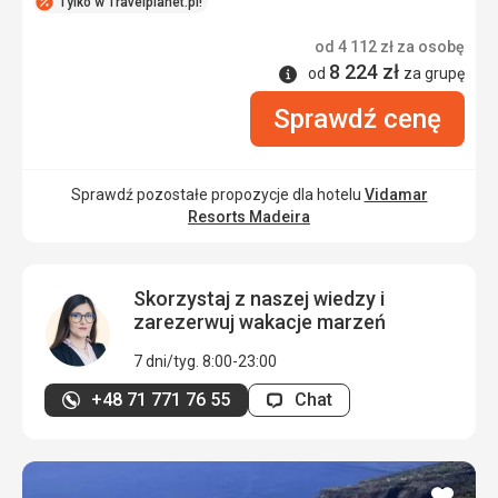
Tylko w Travelplanet.pl!
od
4 112
zł
za osobę
8 224
zł
Informacje
od
za grupę
Sprawdź cenę
Sprawdź pozostałe propozycje dla hotelu
Vidamar
Resorts Madeira
Skorzystaj z naszej wiedzy i
zarezerwuj wakacje marzeń
7 dni/tyg. 8:00-23:00
+48 71 771 76 55
Chat
dodaj