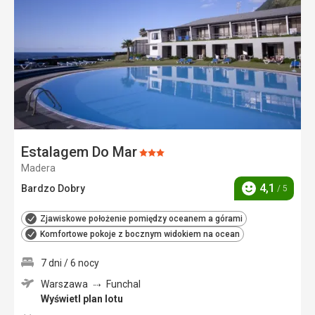
ulubi
Estalagem Do Mar
Ocena:
Madera
3/5
4,1
Bardzo Dobry
/ 5
Ocena
Zjawiskowe położenie pomiędzy oceanem a górami
Komfortowe pokoje z bocznym widokiem na ocean
7 dni / 6 nocy
Warszawa
Funchal
Wyświetl plan lotu