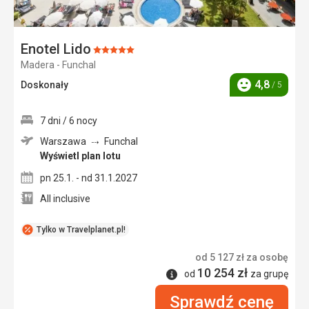
Enotel Lido
Ocena:
Madera - Funchal
5/5
4,8
Doskonały
/ 5
Ocena
7 dni / 6 nocy
Warszawa
Funchal
Wyświetl plan lotu
pn 25.1. - nd 31.1.2027
All inclusive
Tylko w Travelplanet.pl!
od
5 127
zł
za osobę
10 254
zł
Informacje
od
za grupę
Sprawdź cenę