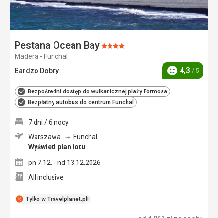
Pestana Ocean Bay
Ocena:
Madera - Funchal
4/5
4,3
Bardzo Dobry
/ 5
Ocena
Bezpośredni dostęp do wulkanicznej plaży Formosa
Bezpłatny autobus do centrum Funchal
7 dni / 6 nocy
Warszawa
Funchal
Wyświetl plan lotu
pn 7.12. - nd 13.12.2026
All inclusive
Tylko w Travelplanet.pl!