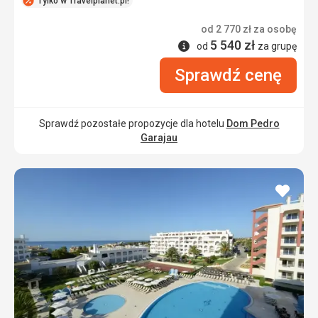
Tylko w Travelplanet.pl!
od
2 770
zł
za osobę
5 540
zł
Informacje
od
za grupę
Sprawdź cenę
Sprawdź pozostałe propozycje dla hotelu
Dom Pedro
Garajau
dodaj
do
ulubi