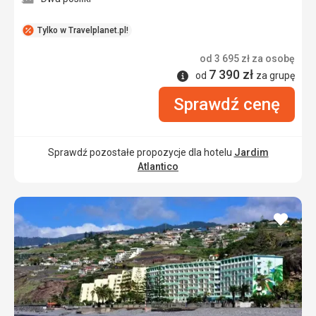
Tylko w Travelplanet.pl!
od
3 695
zł
za osobę
7 390
zł
Informacje
od
za grupę
Sprawdź cenę
Sprawdź pozostałe propozycje dla hotelu
Jardim
Atlantico
dodaj
do
ulubi