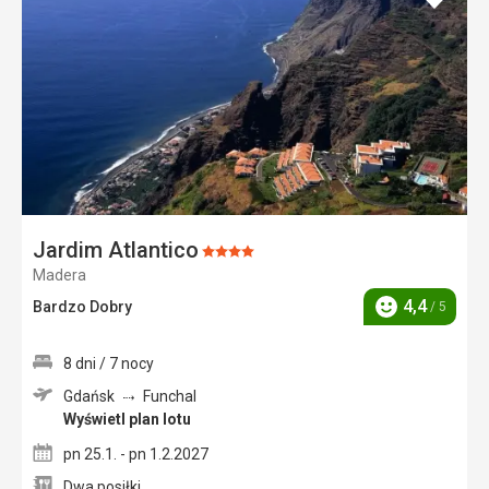
do
ulubi
Jardim Atlantico
Ocena:
Madera
4/5
4,4
Bardzo Dobry
/ 5
Ocena
8 dni / 7 nocy
Gdańsk
Funchal
Wyświetl plan lotu
pn 25.1. - pn 1.2.2027
Dwa posiłki