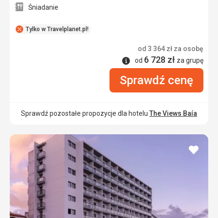
Śniadanie
Tylko w Travelplanet.pl!
od
3 364
zł
za osobę
6 728
zł
Informacje
od
za grupę
Sprawdź cenę
Sprawdź pozostałe propozycje dla hotelu
The Views Baía
dodaj
do
ulubi