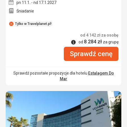
pn 11.1. - nd 17.1.2027
Śniadanie
Tylko w Travelplanet.pl!
od
4 142
zł
za osobę
8 284
zł
Informacje
od
za grupę
Sprawdź cenę
Sprawdź pozostałe propozycje dla hotelu
Estalagem Do
Mar
dodaj
do
ulubi