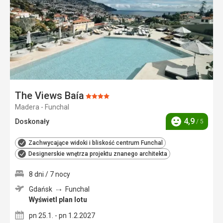
The Views Baía
Ocena:
Madera - Funchal
4/5
4,9
Doskonały
/ 5
Ocena
Zachwycające widoki i bliskość centrum Funchal
Designerskie wnętrza projektu znanego architekta
8 dni / 7 nocy
Gdańsk
Funchal
Wyświetl plan lotu
pn 25.1. - pn 1.2.2027