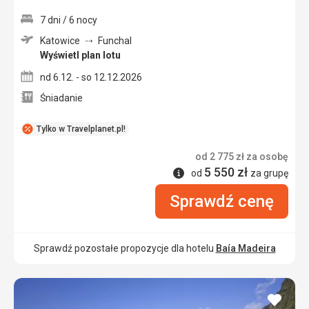
7 dni / 6 nocy
Katowice
Funchal
Wyświetl plan lotu
nd 6.12. - so 12.12.2026
Śniadanie
Tylko w Travelplanet.pl!
od
2 775
zł
za osobę
5 550
zł
Informacje
od
za grupę
Sprawdź cenę
Sprawdź pozostałe propozycje dla hotelu
Baía Madeira
dodaj
do