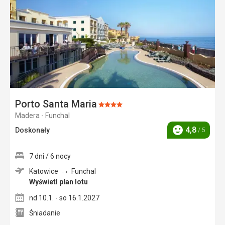
ulubi
Porto Santa Maria
Ocena:
Madera - Funchal
4/5
4,8
Doskonały
/ 5
Ocena
7 dni / 6 nocy
Katowice
Funchal
Wyświetl plan lotu
nd 10.1. - so 16.1.2027
Śniadanie