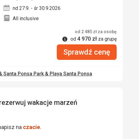
nd 27.9. - śr 30.9.2026
All inclusive
od
2 485
zł
za osobę
4 970
zł
Informacje
od
za grupę
Sprawdź cenę
& Santa Ponsa Park & Playa Santa Ponsa
zarezerwuj wakacje marzeń
napisz na
czacie
.