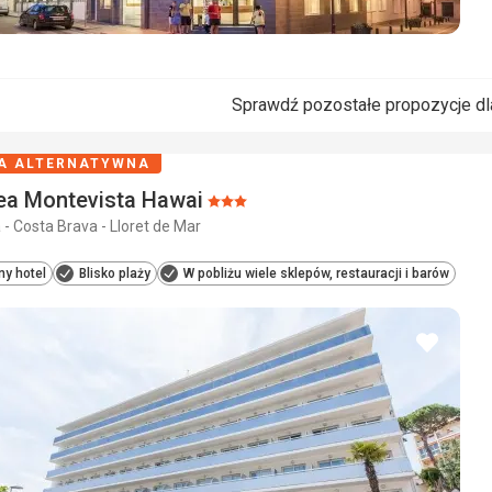
Sprawdź pozostałe propozycje dl
A ALTERNATYWNA
ea Montevista Hawai
Ocena:
 - Costa Brava - Lloret de Mar
3/5
ny hotel
Blisko plaży
W pobliżu wiele sklepów, restauracji i barów
dodaj
do
ulubio