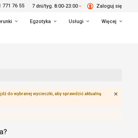
 771 76 55
7 dni/tyg. 8:00-23:00
Zaloguj się
erunki
Egzotyka
Usługi
Więcej
Zamknij
dź do wybranej wycieczki, aby sprawdzić aktualną
a?