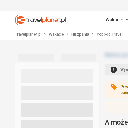
Wakacje
Travelplanet.pl
Travelplanet.pl
Wakacje
Hiszpania
Yobboo Travel
Wyn
Pre
cen
A może