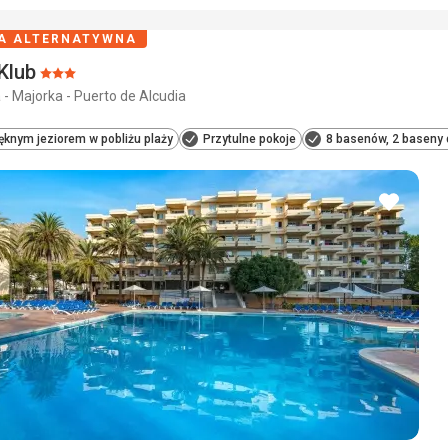
A ALTERNATYWNA
Klub
Ocena:
 - Majorka - Puerto de Alcudia
3/5
ęknym jeziorem w pobliżu plaży
Przytulne pokoje
8 basenów, 2 baseny d
dodaj
do
ulubio