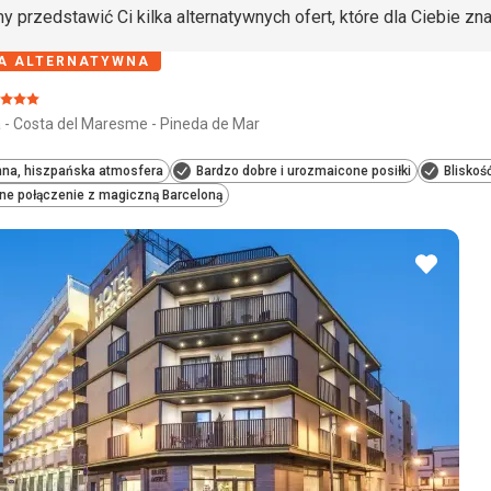
y przedstawić Ci kilka alternatywnych ofert, które dla Ciebie zn
A ALTERNATYWNA
Ocena:
 - Costa del Maresme - Pineda de Mar
3/5
nna, hiszpańska atmosfera
Bardzo dobre i urozmaicone posiłki
Bliskoś
e połączenie z magiczną Barceloną
dodaj
do
ulubio