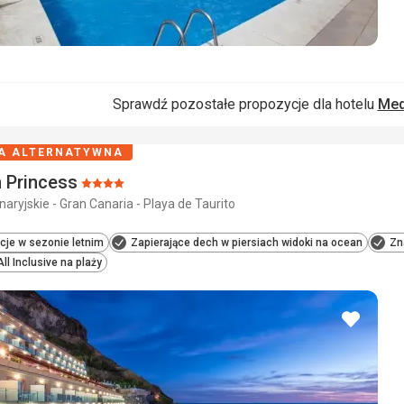
Sprawdź pozostałe propozycje dla hotelu
Med
A ALTERNATYWNA
 Princess
Ocena:
aryjskie - Gran Canaria - Playa de Taurito
4/5
je w sezonie letnim
Zapierające dech w piersiach widoki na ocean
Zn
All Inclusive na plaży
dodaj
do
ulubio