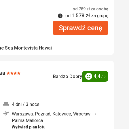
od
789
zł
za osobę
1 578
zł
Informacje
od
za grupę
Sprawdź cenę
ue Sea Montevista Hawai
sa
Ocena:
4,4
Bardzo Dobry
/ 5
Ocena
4/5
4 dni / 3 noce
Warszawa, Poznań, Katowice, Wrocław
nych
Palma Mallorca
Wyświetl plan lotu