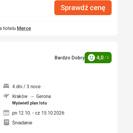
Sprawdź cenę
a hotelu
Merce
4,0
Bardzo Dobry
/ 5
Ocena
4 dni / 3 noce
Kraków
Gerona
nych
Wyświetl plan lotu
pn 12.10. - cz 15.10.2026
Śniadanie