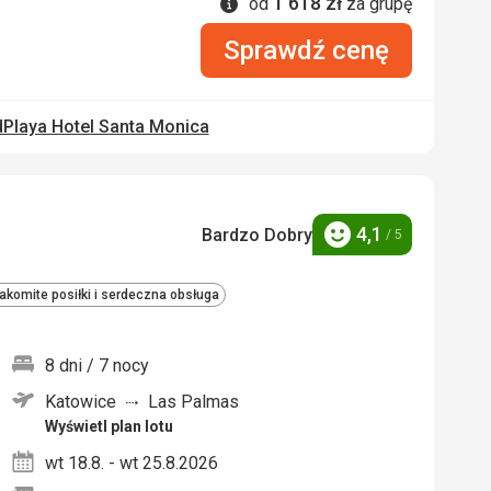
1 618
zł
Informacje
od
za grupę
Sprawdź cenę
Playa Hotel Santa Monica
4,1
Bardzo Dobry
/ 5
Ocena
akomite posiłki i serdeczna obsługa
8 dni / 7 nocy
Katowice
Las Palmas
nych
Wyświetl plan lotu
wt 18.8. - wt 25.8.2026