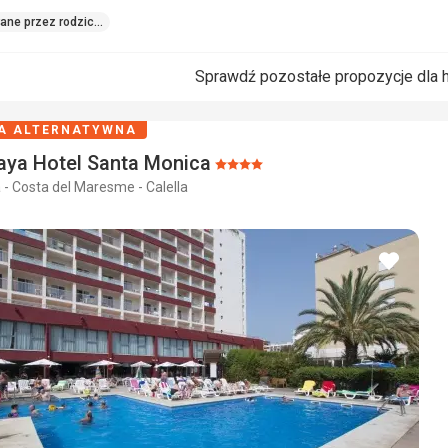
rane przez rodziców
Sprawdź pozostałe propozycje dla 
A ALTERNATYWNA
ya Hotel Santa Monica
Ocena:
 - Costa del Maresme - Calella
4/5
dodaj
do
ulubio