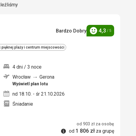
aleźliśmy
4,3
Bardzo Dobry
/ 5
Ocena
ć pięknej plaży i centrum miejscowości
4 dni / 3 noce
Wrocław
Gerona
nych
Wyświetl plan lotu
nd 18.10. - śr 21.10.2026
Śniadanie
od
903
zł
za osobę
1 806
zł
Informacje
od
za grupę