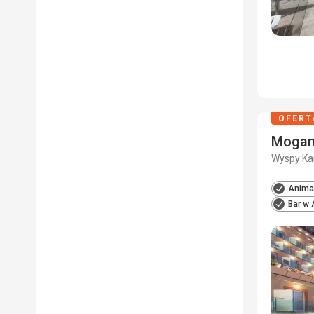
OFERT
Mogan
Wyspy Kan
Animac
Bar w 