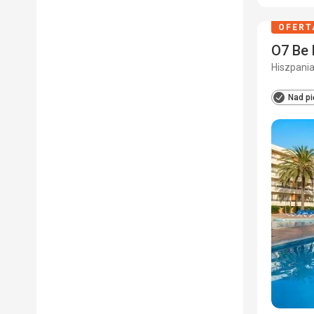
OFERT
O7 Be 
Hiszpania
Nad pi