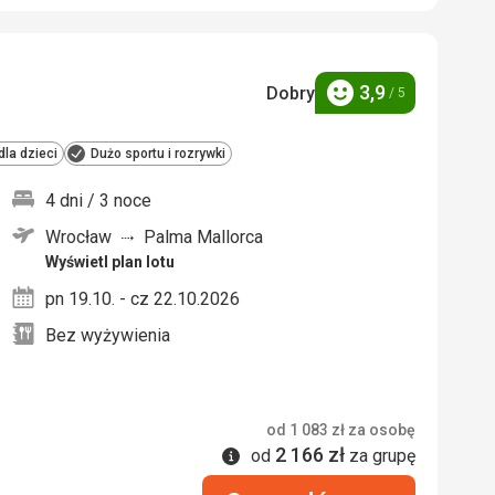
3,9
Dobry
/ 5
Ocena
la dzieci
Dużo sportu i rozrywki
4 dni / 3 noce
Wrocław
Palma Mallorca
nych
Wyświetl plan lotu
pn 19.10. - cz 22.10.2026
Bez wyżywienia
od
1 083
zł
za osobę
2 166
zł
Informacje
od
za grupę