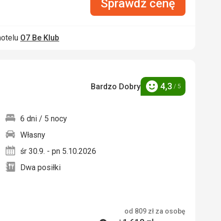
Sprawdź cenę
hotelu
O7 Be Klub
4,3
Bardzo Dobry
/ 5
Ocena
6 dni / 5 nocy
Własny
nych
śr 30.9. - pn 5.10.2026
Dwa posiłki
od
809
zł
za osobę