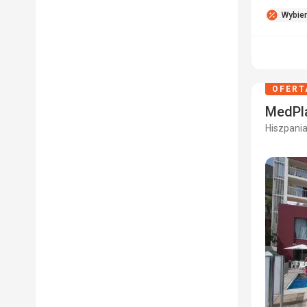
Wybie
OFERT
MedPla
Hiszpania