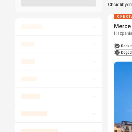
Chcielibyśm
OFERT
Merce
Hiszpania
Rodzi
Dogodn