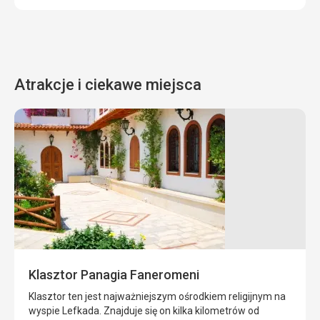
Atrakcje i ciekawe miejsca
Wenecka
forteca
Agia
Mavra
Agia
Mavra
znajduje
się
Klasztor Panagia Faneromeni
w
pobliżu
Klasztor ten jest najważniejszym ośrodkiem religijnym na
kanału
wyspie Lefkada. Znajduje się on kilka kilometrów od
Drepanos