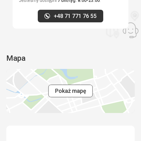
Ta recenzja została automatycznie przetłumaczona za
Jesteśmy dostępni
7 dni/tyg. 8:00-23:00
.
pomocą Google Translate
+48 71 771 76 55
Mapa
Pokaż mapę