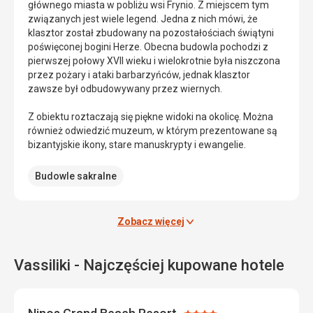
głównego miasta w pobliżu wsi Frynio. Z miejscem tym
na
związanych jest wiele legend. Jedna z nich mówi, że
wyspie
klasztor został zbudowany na pozostałościach świątyni
Lefkada.
poświęconej bogini Herze. Obecna budowla pochodzi z
Pierwotny
pierwszej połowy XVII wieku i wielokrotnie była niszczona
zamek
przez pożary i ataki barbarzyńców, jednak klasztor
został
zawsze był odbudowywany przez wiernych.
zbudowany
w
Z obiektu roztaczają się piękne widoki na okolicę. Można
1300
również odwiedzić muzeum, w którym prezentowane są
roku
bizantyjskie ikony, stare manuskrypty i ewangelie.
na
polecenie
Budowle sakralne
sycylijskiego
monarchy,
aby
Zobacz więcej
chronić
nową
stolicę
Vassiliki - Najczęściej kupowane hotele
przed
piratami
i
innymi