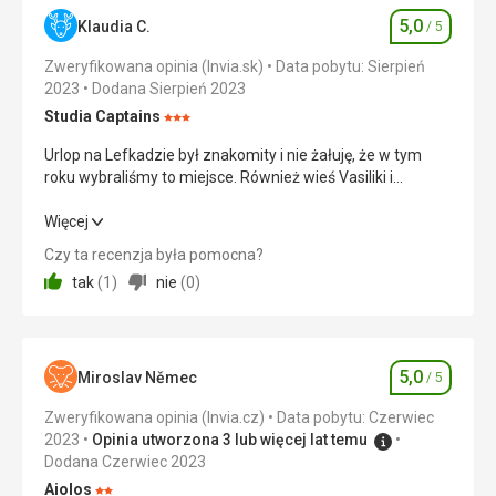
1888
5,0
roku
Klaudia C.
/ 5
Ocena
zniszczył
Zweryfikowana opinia (Invia.sk)
Data pobytu: Sierpień
ją
2023
Dodana Sierpień 2023
pożar.
Podczas
Studia Captains
Ocena:
II
3/5
Urlop na Lefkadzie był znakomity i nie żałuję, że w tym
wojny
roku wybraliśmy to miejsce. Również wieś Vasiliki i
światowej
zakwaterowanie w Studio Captains spełniły nasze
zamek
oczekiwania i mogę je tylko polecić. Hotel położony jest
Urlop na Lefkadzie był znakomity i nie żałuję, że w tym
Więcej
służył
pod zboczem, w pięknym zielonym otoczeniu.
roku wybraliśmy to miejsce. Również wieś Vasiliki i
jako
Czy ta recenzja była pomocna?
zakwaterowanie w Studio Captains spełniły nasze
obóz
tak
(
1
)
nie
(
0
)
oczekiwania i mogę je tylko polecić. Hotel położony jest
dla
pod zboczem, w pięknym zielonym otoczeniu.
uchodźców,
jednak
Wyżywienie
5,0
/ 5
został
5,0
Miroslav Němec
/ 5
zniszczony
Ocena
Zakwaterowanie
5,0
/ 5
przez
Zweryfikowana opinia (Invia.cz)
Data pobytu: Czerwiec
włoskie
2023
Opinia utworzona 3 lub więcej lat temu
Okolica
5,0
/ 5
ataki.
Dodana Czerwiec 2023
Usługi
5,0
/ 5
Aiolos
Zwiedzając