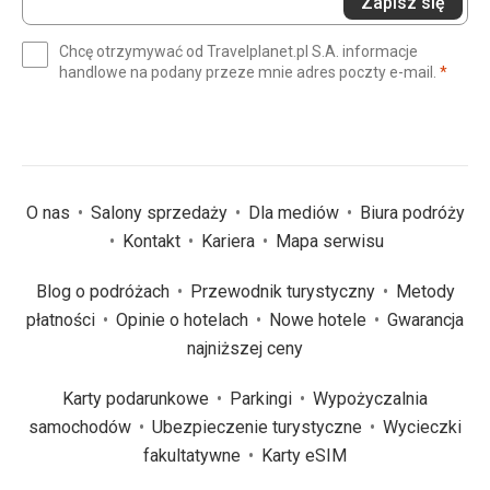
Zapisz się
swój
e-
Chcę otrzymywać od Travelplanet.pl S.A. informacje
mail
(wym
handlowe na podany przeze mnie adres poczty e-mail.
*
(wymagane)
*
O nas
Salony sprzedaży
Dla mediów
Biura podróży
Kontakt
Kariera
Mapa serwisu
Blog o podróżach
Przewodnik turystyczny
Metody
płatności
Opinie o hotelach
Nowe hotele
Gwarancja
najniższej ceny
Karty podarunkowe
Parkingi
Wypożyczalnia
samochodów
Ubezpieczenie turystyczne
Wycieczki
fakultatywne
Karty eSIM