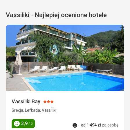
Vassiliki - Najlepiej ocenione hotele
Vassiliki Bay
Ocena:
3/5
Grecja, Lefkada, Vassiliki
3,9
/ 5
Informacje
od
1 494
zł
za osobę
Ocena