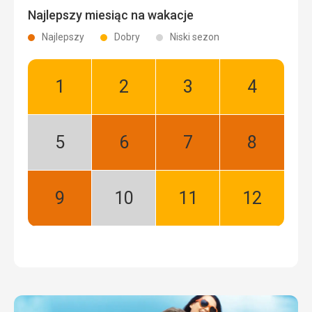
Najlepszy miesiąc na wakacje
Najlepszy
Dobry
Niski sezon
Styczeń:
Luty:
Marzec:
Kwiecień:
Dobry
Dobry
Dobry
Dobry
Maj:
Czerwiec:
Lipiec:
Sierpień:
Niski
Najlepszy
Najlepszy
Najlepszy
sezon
Wrzesień:
Październik:
Listopad:
Grudzień:
Najlepszy
Niski
Dobry
Dobry
sezon