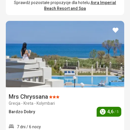
Sprawdź pozostałe propozycje dla hotelu
Avra Imperial
Beach Resort and Spa
dodaj
do
ulubi
Mrs Chryssana
Ocena:
Grecja - Kreta - Kolymbari
3/5
4,6
Bardzo Dobry
/ 5
Ocena
7 dni / 6 nocy