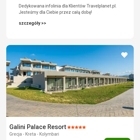
Dedykowana infolinia dla Klientów Travelplanet.pl.
Jesteśmy dla Ciebie przez całą dobę!
szczegóły >>
dodaj
do
ulubi
Galini Palace Resort
Ocena:
Grecja - Kreta - Kolymbari
5/5