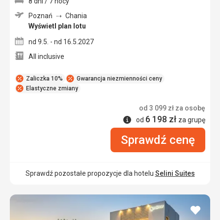
8 dni / 7 nocy
Poznań
Chania
Wyświetl plan lotu
nd 9.5. - nd 16.5.2027
All inclusive
Zaliczka 10%
Gwarancja niezmienności ceny
Elastyczne zmiany
od
3 099
zł
za osobę
6 198
zł
Informacje
od
za grupę
Sprawdź cenę
Sprawdź pozostałe propozycje dla hotelu
Selini Suites
dodaj
do