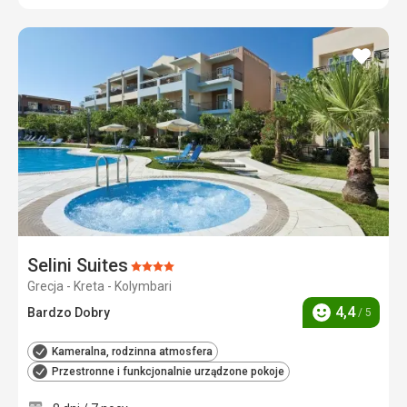
dodaj
do
ulubi
Selini Suites
Ocena:
Grecja - Kreta - Kolymbari
4/5
4,4
Bardzo Dobry
/ 5
Ocena
Kameralna, rodzinna atmosfera
Przestronne i funkcjonalnie urządzone pokoje