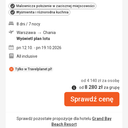
Malownicze położenie w zacisznej miejscowości
Wyśmienita i różnorodna kuchnia
8 dni / 7 nocy
Warszawa
Chania
Wyświetl plan lotu
pn 12.10. - pn 19.10.2026
All inclusive
Tylko w Travelplanet.pl!
od
4 140
zł
za osobę
8 280
zł
Informacje
od
za grupę
Sprawdź cenę
Sprawdź pozostałe propozycje dla hotelu
Grand Bay
Beach Resort