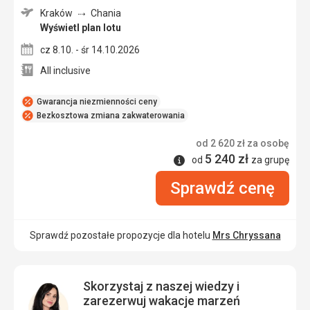
Kraków
Chania
Wyświetl plan lotu
cz 8.10. - śr 14.10.2026
All inclusive
Gwarancja niezmienności ceny
Bezkosztowa zmiana zakwaterowania
od
2 620
zł
za osobę
5 240
zł
Informacje
od
za grupę
Sprawdź cenę
Sprawdź pozostałe propozycje dla hotelu
Mrs Chryssana
Skorzystaj z naszej wiedzy i
zarezerwuj wakacje marzeń