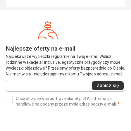
Najlepsze oferty na e-mail
Najciekawsze wycieczki regularnie na Twój e-mail! Wolisz
rodzinne wakacje all inclusive, egzotyczne przygody czy może
wycieczki objazdowe? Prześlemy oferty bezpośrednio do Ciebie.
Nie martw się - nie udostępnimy nikomu Twojego adresu e-mail.
Wprowadź
Zapisz się
swój
e-
Chcę otrzymywać od Travelplanet.pl S.A. informacje
mail
(wym
handlowe na podany przeze mnie adres poczty e-mail.
*
(wymagane)
*