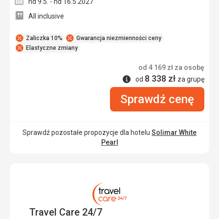
nd 9.5. - nd 16.5.2027
All inclusive
Zaliczka 10%
Gwarancja niezmienności ceny
Elastyczne zmiany
od
4 169
zł
za osobę
8 338
zł
Informacje
od
za grupę
Sprawdź cenę
Sprawdź pozostałe propozycje dla hotelu
Solimar White
Pearl
Travel Care 24/7