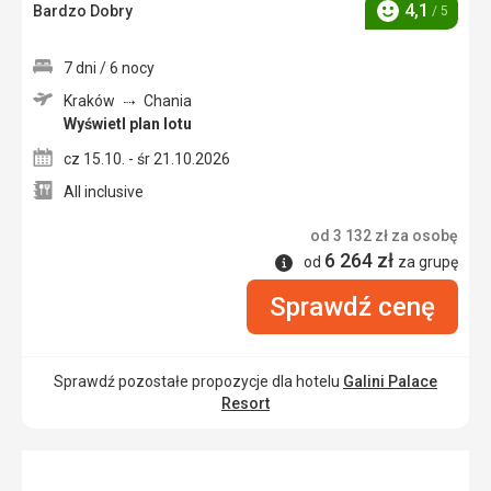
4,1
Bardzo Dobry
/ 5
Ocena
7 dni / 6 nocy
Kraków
Chania
Wyświetl plan lotu
cz 15.10. - śr 21.10.2026
All inclusive
od
3 132
zł
za osobę
6 264
zł
Informacje
od
za grupę
Sprawdź cenę
Sprawdź pozostałe propozycje dla hotelu
Galini Palace
Resort