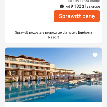
od
4 591
zł
za osobę
9 182
zł
Informacje
od
za grupę
Sprawdź cenę
Sprawdź pozostałe propozycje dla hotelu
Euphoria
Resort
dodaj
do
ulubi