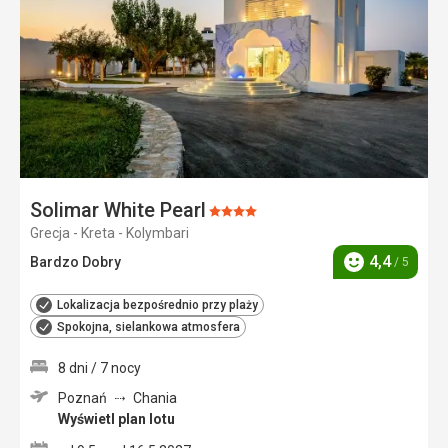
ulubi
Solimar White Pearl
Ocena:
Grecja - Kreta - Kolymbari
4/5
4,4
Bardzo Dobry
/ 5
Ocena
Lokalizacja bezpośrednio przy plaży
Spokojna, sielankowa atmosfera
8 dni / 7 nocy
Poznań
Chania
Wyświetl plan lotu