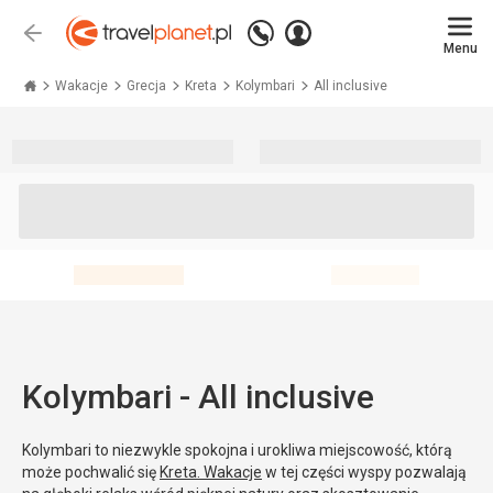
Zadzwoń
Zaloguj
Wstecz
+48 71 771 76 55
Menu
się
Travelplanet.pl
Wakacje
Grecja
Kreta
Kolymbari
All inclusive
Kolymbari - All inclusive
Kolymbari to niezwykle spokojna i urokliwa miejscowość, którą
może pochwalić się
Kreta. Wakacje
w tej części wyspy pozwalają