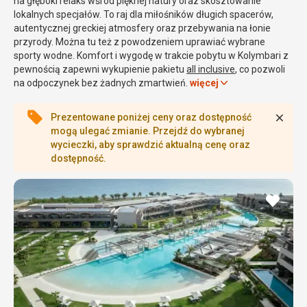
na głęboki relaks wśród pięknej natury oraz skosztowanie
lokalnych specjałów. To raj dla miłośników długich spacerów,
autentycznej greckiej atmosfery oraz przebywania na łonie
przyrody. Można tu też z powodzeniem uprawiać wybrane
sporty wodne. Komfort i wygodę w trakcie pobytu w Kolymbari z
pewnością zapewni wykupienie pakietu
all inclusive
, co pozwoli
na odpoczynek bez żadnych zmartwień.
więcej
Zamk
Prezentowane poniżej ceny oraz dostępność
Dlaczego warto wybrać all
mogą ulegać zmianie. Przejdź do wybranej
inclusive w Kolymbari?
wycieczki, aby sprawdzić aktualną cenę oraz
dostępność.
Malownicze krajobrazy, dziewicza natura, spokojne plaże i
ciekawe propozycje spędzania wolnego czasu to atrakcje, które
dodaj
przyciągają na urlop do
Kolymbari - wakacje
w tej uroczej
do
ulubi
miejscowości potrafią oczarować. Decydując się na pakiet all
inclusive, można tutaj zapomnieć o wszystkich troskach,
ponieważ całą organizacją zajmuje się wtedy wybrany hotel. To
też wspaniała opcja dla rodzin z dziećmi, bo najmłodsi mogą
wtedy liczyć na wiele ciekawych opcji, które zapewnią im
świetną zabawę.