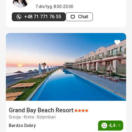
7 dni/tyg. 8:00-23:00
+48 71 771 76 55
Chat
dodaj
do
ulubi
Grand Bay Beach Resort
Ocena:
Grecja - Kreta - Kolymbari
4/5
4,4
Bardzo Dobry
/ 5
Ocena