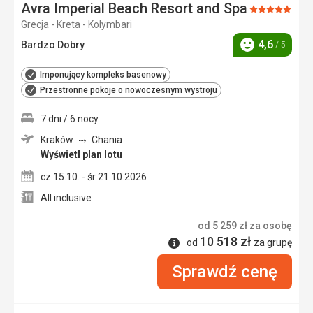
Avra Imperial Beach Resort and Spa
Ocena:
Grecja - Kreta - Kolymbari
5/5
4,6
Bardzo Dobry
/ 5
Ocena
Imponujący kompleks basenowy
Przestronne pokoje o nowoczesnym wystroju
7 dni / 6 nocy
Kraków
Chania
Wyświetl plan lotu
cz 15.10. - śr 21.10.2026
All inclusive
od
5 259
zł
za osobę
10 518
zł
Informacje
od
za grupę
Sprawdź cenę