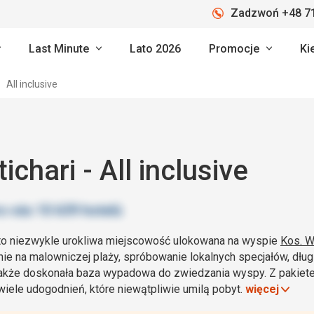
Zadzwoń +48 71
Last Minute
Lato 2026
Promocje
Ki
All inclusive
ichari - All inclusive
 to niezwykle urokliwa miejscowość ulokowana na wyspie
Kos. W
ie na malowniczej plaży, spróbowanie lokalnych specjałów, dłu
także doskonała baza wypadowa do zwiedzania wyspy. Z pakie
wiele udogodnień, które niewątpliwie umilą pobyt.
więcej