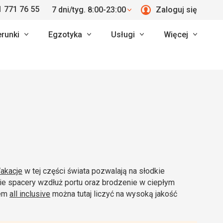
 771 76 55
7 dni/tyg. 8:00-23:00
Zaloguj się
erunki
Egzotyka
Usługi
Więcej
akacje
w tej części świata pozwalają na słodkie
gie spacery wzdłuż portu oraz brodzenie w ciepłym
tem
all inclusive
można tutaj liczyć na wysoką jakość