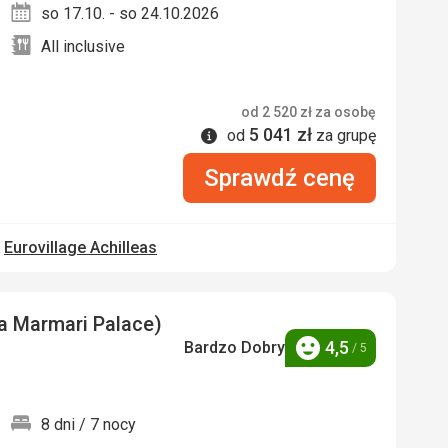
so 17.10. - so 24.10.2026
All inclusive
od
2 520
zł
za osobę
5 041
zł
Informacje
od
za grupę
Sprawdź cenę
u
Eurovillage Achilleas
ca Marmari Palace)
4,5
Bardzo Dobry
/ 5
Ocena
8 dni / 7 nocy