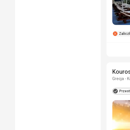
Zalicz
Kouros
Grecja - K
Przest