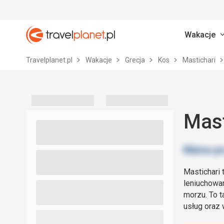
Wakacje
Travelplanet.pl
Travelplanet.pl
Wakacje
Grecja
Kos
Mastichari
Mast
Mastichari
leniuchowan
morzu. To 
usług oraz 