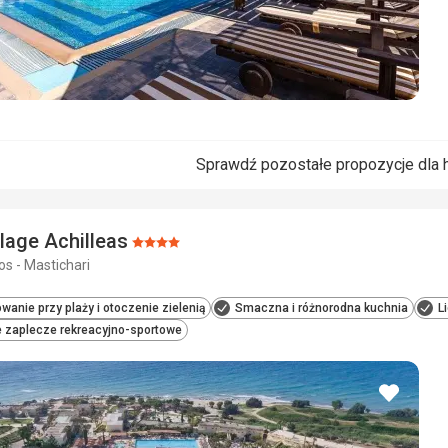
Sprawdź pozostałe propozycje dla 
llage Achilleas
Ocena:
os - Mastichari
4/5
wanie przy plaży i otoczenie zielenią
Smaczna i różnorodna kuchnia
L
 zaplecze rekreacyjno-sportowe
dodaj
do
ulubio