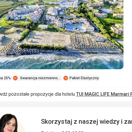
do
ulubio
ka 25%
Gwarancja niezmienności ceny
Pakiet Elastyczny
wdź pozostałe propozycje dla hotelu
TUI MAGIC LIFE Marmari P
Skorzystaj z naszej wiedzy i 