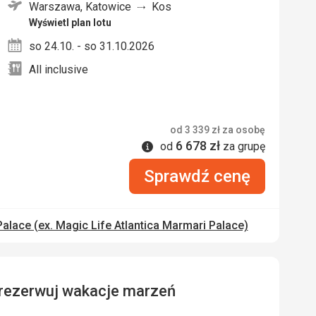
Warszawa, Katowice
Kos
nych
Wyświetl plan lotu
so 24.10. - so 31.10.2026
All inclusive
od
3 339
zł
za osobę
6 678
zł
Informacje
od
za grupę
Sprawdź cenę
alace (ex. Magic Life Atlantica Marmari Palace)
zarezerwuj wakacje marzeń