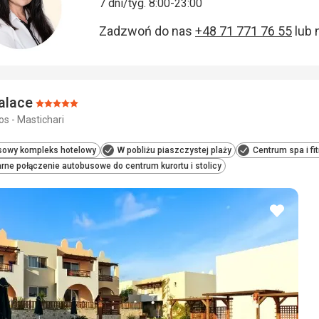
7 dni/tyg. 8:00-23:00
Zadzwoń do nas
+48 71 771 76 55
lub 
alace
Ocena:
os - Mastichari
5/5
sowy kompleks hotelowy
W pobliżu piaszczystej plaży
Centrum spa i fi
rne połączenie autobusowe do centrum kurortu i stolicy
dodaj
do
ulubio