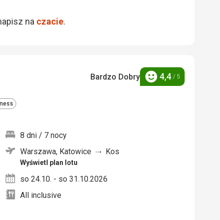
napisz na
czacie
.
4,4
Bardzo Dobry
/ 5
Ocena
tness
8 dni / 7 nocy
Warszawa, Katowice
Kos
nych
Wyświetl plan lotu
so 24.10. - so 31.10.2026
All inclusive