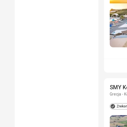
SMY Ko
Grecja - K
Zrekon