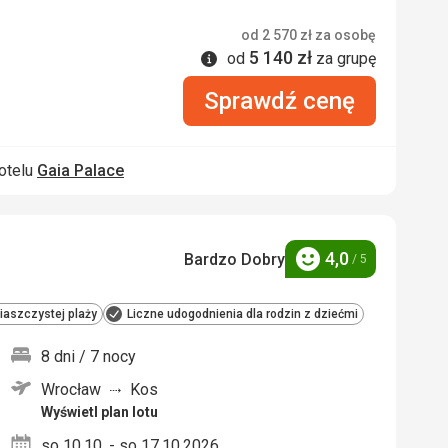
od
2 570
zł
za osobę
5 140
zł
Informacje
od
za grupę
Sprawdź cenę
otelu
Gaia Palace
4,0
Bardzo Dobry
/ 5
Ocena
piaszczystej plaży
Liczne udogodnienia dla rodzin z dziećmi
8 dni / 7 nocy
Wrocław
Kos
nych
Wyświetl plan lotu
so 10.10. - so 17.10.2026