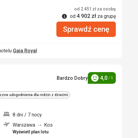
od
2 451
zł
za osobę
4 902
zł
Informacje
od
za grupę
Sprawdź cenę
hotelu
Gaia Royal
4,0
Bardzo Dobry
/ 5
Ocena
iczne udogodnienia dla rodzin z dziećmi
8 dni / 7 nocy
Warszawa
Kos
nych
Wyświetl plan lotu