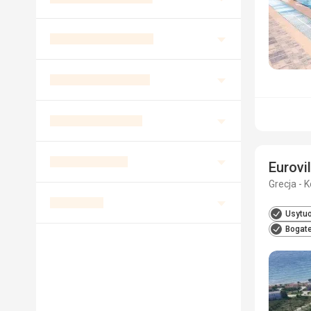
Eurovi
Grecja - K
Usytuo
Bogate