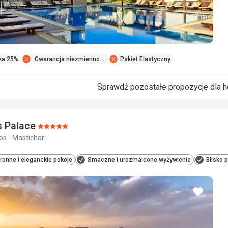
ka 25%
Gwarancja niezmienności ceny
Pakiet Elastyczny
Sprawdź pozostałe propozycje dla h
 Palace
Ocena:
os - Mastichari
5/5
ronne i eleganckie pokoje
Smaczne i urozmaicone wyżywienie
Blisko 
dodaj
do
ulubio