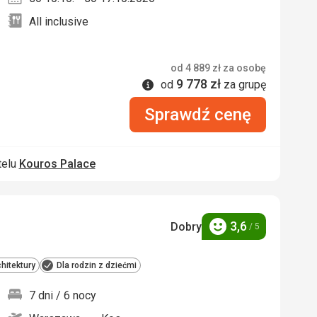
All inclusive
od
4 889
zł
za osobę
9 778
zł
Informacje
od
za grupę
Sprawdź cenę
telu
Kouros Palace
3,6
Dobry
/ 5
Ocena
chitektury
Dla rodzin z dziećmi
7 dni / 6 nocy