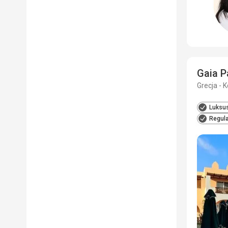
Gaia P
Grecja - K
Luksu
Regula