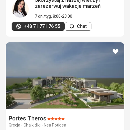
zarezerwuj wakacje marzeń
7 dni/tyg. 8:00-23:00
+48 71 771 76 55
Chat
dodaj
do
ulubi
Portes Theros
Ocena:
Grecja - Chalkidiki - Nea Potidea
5/5