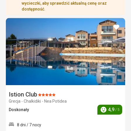
wycieczki, aby sprawdzić aktualną cenę oraz
dostępność.
dodaj
do
ulubi
Istion Club
Ocena:
Grecja - Chalkidiki - Nea Potidea
5/5
4,9
Doskonały
/ 5
Ocena
8 dni / 7 nocy