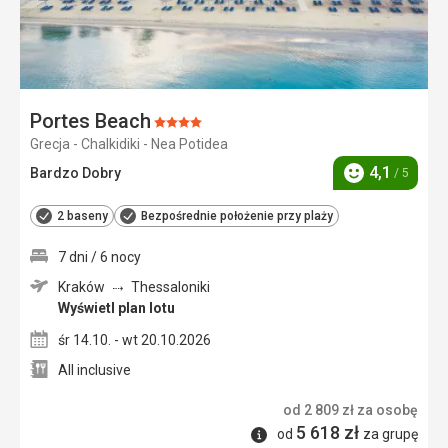
Portes Beach
Ocena:
Grecja - Chalkidiki - Nea Potidea
4/5
4,1
Bardzo Dobry
/ 5
Ocena
2 baseny
Bezpośrednie położenie przy plaży
7 dni / 6 nocy
Kraków
Thessaloniki
Wyświetl plan lotu
śr 14.10. - wt 20.10.2026
All inclusive
od
2 809
zł
za osobę
5 618
zł
Informacje
od
za grupę