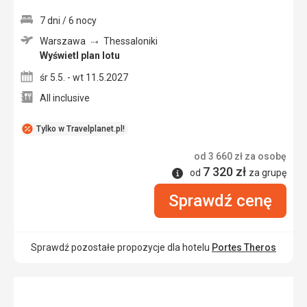
7 dni / 6 nocy
Warszawa
Thessaloniki
Wyświetl plan lotu
śr 5.5. - wt 11.5.2027
All inclusive
Tylko w Travelplanet.pl!
od
3 660
zł
za osobę
7 320
zł
Informacje
od
za grupę
Sprawdź cenę
Sprawdź pozostałe propozycje dla hotelu
Portes Theros