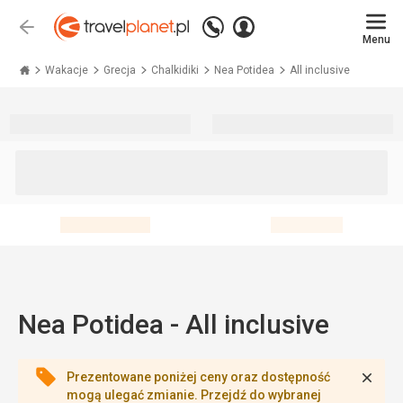
Zadzwoń
Zaloguj
Wstecz
+48 71 771 76 55
Menu
się
Travelplanet.pl
Wakacje
Grecja
Chalkidiki
Nea Potidea
All inclusive
Nea Potidea - All inclusive
Zamk
Prezentowane poniżej ceny oraz dostępność
mogą ulegać zmianie. Przejdź do wybranej