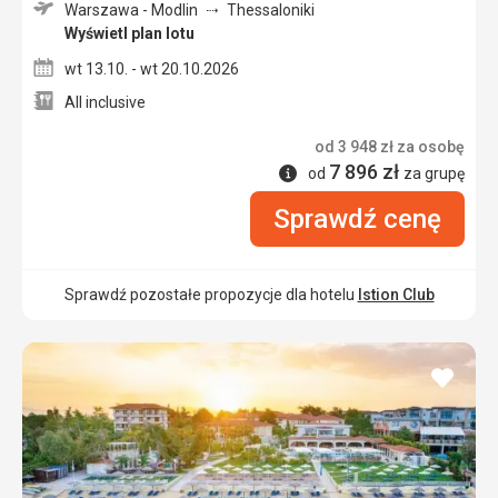
Warszawa - Modlin
Thessaloniki
Wyświetl plan lotu
wt 13.10. - wt 20.10.2026
All inclusive
od
3 948
zł
za osobę
7 896
zł
Informacje
od
za grupę
Sprawdź cenę
Sprawdź pozostałe propozycje dla hotelu
Istion Club
dodaj
do
ulubi