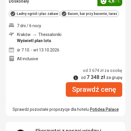
4,8
Doskonały
/ 5
Ocena
Ładny ogród i plac zabaw
Basen, bar przy basenie, taras
7 dni / 6 nocy
Kraków
Thessaloniki
Wyświetl plan lotu
śr 7.10. - wt 13.10.2026
All inclusive
od
3 674
zł
za osobę
7 348
zł
Informacje
od
za grupę
Sprawdź cenę
Sprawdź pozostałe propozycje dla hotelu
Potidea Palace
Skorzystaj z naszej wiedzy i