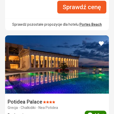
Sprawdź cenę
Sprawdź pozostałe propozycje dla hotelu
Portes Beach
dodaj
do
ulubi
Potidea Palace
Ocena:
Grecja - Chalkidiki - Nea Potidea
4/5