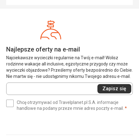
Najlepsze oferty na e-mail
Najciekawsze wycieczki regularnie na Twój e-mail! Wolisz
rodzinne wakacje all inclusive, egzotyczne przygody czy może
wycieczki objazdowe? Prześlemy oferty bezpośrednio do Ciebie.
Nie martw się - nie udostępnimy nikomu Twojego adresu e-mail.
Wprowadź
Zapisz się
swój
e-
Chcę otrzymywać od Travelplanet.pl S.A. informacje
mail
(wym
handlowe na podany przeze mnie adres poczty e-mail.
*
(wymagane)
*