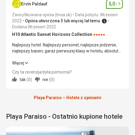
w
Budynki
5,0
Ervín Paldauf
/ 5
Ocena
centrum
historyczne
Okolica
5,0
/ 5
kurortu.
Zweryfikowana opinia (Invia.sk)
Data pobytu: Wrzesień
2022
Opinia utworzona 3 lub więcej lat temu
Usługi
5,0
/ 5
Plaże
Dodana Wrzesień 2022
Cena
5,0
/ 5
H10 Atlantic Sunset Horizons Collection
Ocena:
5/5
Najlepszy hotel. Najlepszy personel, najlepsze jedzenie,
najlepszy basen, garaż pierwszej klasy w hotelu, absolutny
szczyt, wakacje pierwszej klasy ????????????
Najlepszy hotel. Najlepszy personel, najlepsze jedzenie,
Więcej
najlepszy basen, garaż pierwszej klasy w hotelu, absolutny
Czy ta recenzja była pomocna?
szczyt, wakacje pierwszej klasy ????????????
tak
(
0
)
nie
(
0
)
Wyżywienie
5,0
/ 5
Playa Paraiso – Hotele z opiniami
Zakwaterowanie
5,0
/ 5
Okolica
5,0
/ 5
Playa Paraiso - Ostatnio kupione hotele
Usługi
5,0
/ 5