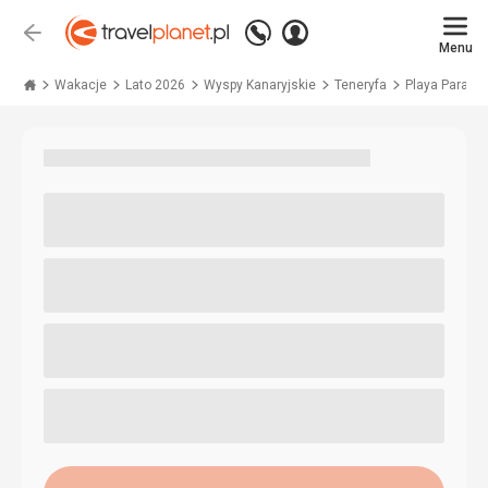
Zadzwoń
Zaloguj
Wstecz
+48 71 771 76 55
Menu
się
Travelplanet.pl
Wakacje
Lato 2026
Wyspy Kanaryjskie
Teneryfa
Playa Paraiso