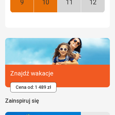
Wrzesień:
Październik:
Listopad:
Grudzień:
Najlepszy
Najlepszy
Niski
Niski
sezon
sezon
Znajdź wakacje
Cena od: 1 489 zł
Zainspiruj się