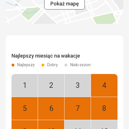
Pokaż mapę
Najlepszy miesiąc na wakacje
Najlepszy
Dobry
Niski sezon
Styczeń:
Luty:
Marzec:
Kwiecień:
Niski
Niski
Niski
Najlepszy
sezon
sezon
sezon
Maj:
Czerwiec:
Lipiec:
Sierpień:
Najlepszy
Najlepszy
Najlepszy
Najlepszy