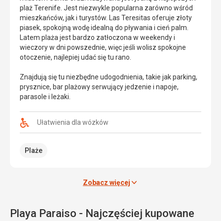
Gigantes.
miasteczka
plaż Terenife. Jest niezwykle popularna zarówno wśród
Plaża
Güímar,
mieszkańców, jak i turystów. Las Teresitas oferuje złoty
jest
na
piasek, spokojną wodę idealną do pływania i cień palm.
dość
północnym
Latem plaża jest bardzo zatłoczona w weekendy i
cicha
wybrzeżu
wieczory w dni powszednie, więc jeśli wolisz spokojne
i
Teneryfy.
otoczenie, najlepiej udać się tu rano.
idealna
Znajduje
do
się
Znajdują się tu niezbędne udogodnienia, takie jak parking,
opalania.
tam
prysznice, bar plażowy serwujący jedzenie i napoje,
Jej
sześć
parasole i leżaki.
ciemne,
prostokątnych
wulkaniczne
piramid
piaski
o
Ułatwienia dla wózków
sprawiają,
schodkowych
że
ścianach.
Plaże
jest
Są
to
one
jedna
uderzająco
z
podobne
Zobacz więcej
charakterystycznych
do
plaż
piramid
na
w
Playa Paraiso - Najczęściej kupowane
wyspie.
Meksyku