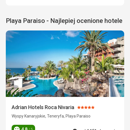
Playa Paraiso - Najlepiej ocenione hotele
Adrian Hotels Roca Nivaria
Ocena:
5/5
Wyspy Kanaryjskie, Teneryfa, Playa Paraiso
4,8
/ 5