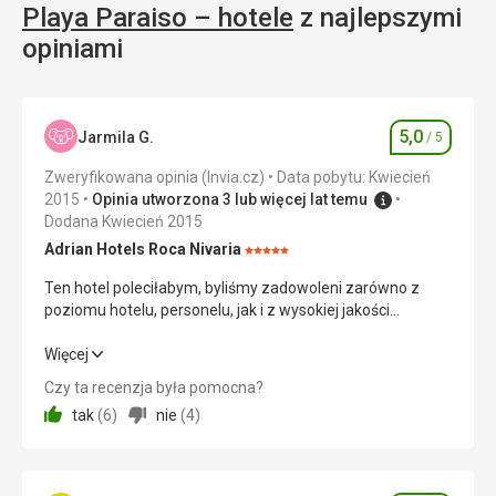
Playa Paraiso – hotele
z najlepszymi
się
tu
tu
konstrukcje,
opiniami
wcześnie
ale
rano,
nie
aby
powstały
znaleźć
one
5,0
Jarmila G.
/ 5
swoje
Ocena
przypadkowo.
ulubione
Od
Zweryfikowana opinia (Invia.cz)
Data pobytu: Kwiecień
miejsce.
1998
2015
Opinia utworzona 3 lub więcej lat temu
Plaża
roku
Dodana Kwiecień 2015
oferuje
obszar
Adrian Hotels Roca Nivaria
wszystkie
Ocena:
ten
możliwe
5/5
jest
Ten hotel poleciłabym, byliśmy zadowoleni zarówno z
udogodnienia.
otwarty
poziomu hotelu, personelu, jak i z wysokiej jakości
Restauracje
dla
jedzenia
i
zwiedzających
Ten hotel poleciłabym, byliśmy zadowoleni zarówno z
Więcej
sklepy
i
poziomu hotelu, personelu, jak i z wysokiej jakości
Czy ta recenzja była pomocna?
można
służy
jedzenia
znaleźć
jako
tak
(
6
)
nie
(
4
)
w
park
Wyżywienie
5,0
/ 5
pobliżu
etnologiczny.
plaży
Zakwaterowanie
5,0
/ 5