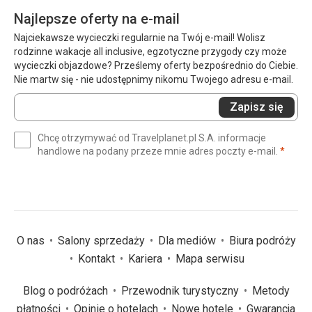
Najlepsze oferty na e-mail
Najciekawsze wycieczki regularnie na Twój e-mail! Wolisz
rodzinne wakacje all inclusive, egzotyczne przygody czy może
wycieczki objazdowe? Prześlemy oferty bezpośrednio do Ciebie.
Nie martw się - nie udostępnimy nikomu Twojego adresu e-mail.
Wprowadź
Zapisz się
swój
e-
Chcę otrzymywać od Travelplanet.pl S.A. informacje
mail
(wym
handlowe na podany przeze mnie adres poczty e-mail.
*
(wymagane)
*
O nas
Salony sprzedaży
Dla mediów
Biura podróży
Kontakt
Kariera
Mapa serwisu
Blog o podróżach
Przewodnik turystyczny
Metody
płatności
Opinie o hotelach
Nowe hotele
Gwarancja