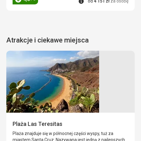
Informacje
od
4 151
zł
za osobę
Ocena
Atrakcje i ciekawe miejsca
Los
Piramidy
Gigantes
w
Guimar
Plaża
ta
Piramidy
znajduje
te
się
znajdują
na
się
północ
na
Plaża Las Teresitas
od
północ
portu
od
Plaża znajduje się w północnej części wyspy, tuż za
Lo
małego
miastem Santa Cruz. Nazywana jest jedną z najlepszych