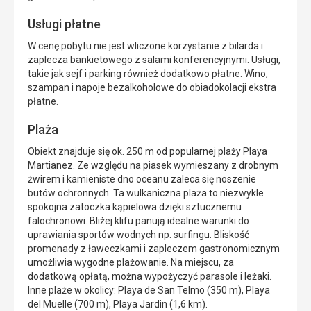
Usługi płatne
W cenę pobytu nie jest wliczone korzystanie z bilarda i
zaplecza bankietowego z salami konferencyjnymi. Usługi,
takie jak sejf i parking również dodatkowo płatne. Wino,
szampan i napoje bezalkoholowe do obiadokolacji ekstra
płatne.
Plaża
Obiekt znajduje się ok. 250 m od popularnej plaży Playa
Martianez. Ze względu na piasek wymieszany z drobnym
żwirem i kamieniste dno oceanu zaleca się noszenie
butów ochronnych. Ta wulkaniczna plaża to niezwykle
spokojna zatoczka kąpielowa dzięki sztucznemu
falochronowi. Bliżej klifu panują idealne warunki do
uprawiania sportów wodnych np. surfingu. Bliskość
promenady z ławeczkami i zapleczem gastronomicznym
umożliwia wygodne plażowanie. Na miejscu, za
dodatkową opłatą, można wypożyczyć parasole i leżaki.
Inne plaże w okolicy: Playa de San Telmo (350 m), Playa
del Muelle (700 m), Playa Jardin (1,6 km).