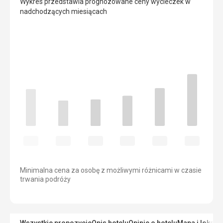
Wykres przedstawia prognozowane ceny wycieczek w
nadchodzących miesiącach
Minimalna cena za osobę z możliwymi różnicami w czasie
trwania podróży
Wszystkie propozycje
Opis hotelu
Opinie o hotelu
Mapa i lokaliz