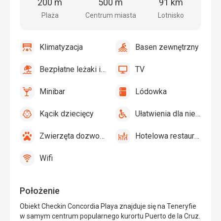
plaży
centrum
lotniska
200 m
500 m
91 km
miasta
Plaża
Centrum miasta
Lotnisko
Klimatyzacja
Basen zewnętrzny
tak
Klimatyzacja
tak
Basen
zewnętrzny
Bezpłatne leżaki i parasole przy basenie
TV
tak
Bezpłatne
tak
TV
leżaki
Minibar
Lódowka
i
tak
Minibar,
tak
Lódowka
parasole
Bar
Kącik dziecięcy
Ułatwienia dla niepełnosprawnych
przy
tak
Kącik
tak
Ułatwienia
basenie
dziecięcy,
dla
Zwierzęta dozwolone
Hotelowa restauracja
Basen
niepełnosprawnych
tak
Zwierzęta
tak
Hotelowa
dla
dozwolone
restauracja
Wifi
dzieci
tak
Wifi
Położenie
Obiekt Checkin Concordia Playa znajduje się na Teneryfie
w samym centrum popularnego kurortu Puerto de la Cruz.