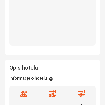
Opis hotelu
Informacje o hotelu
Informacje
Odległość
Odległość
Odległość
od
od
od