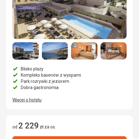
Więcej
Blisko plaży
Kompleks basenów z wyspami
Park rozrywki z jeziorem
Dobra gastronomia
Więcej o hotelu
2 229
od
zł
za os.