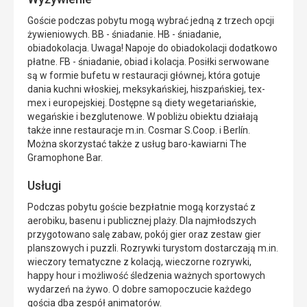
Goście podczas pobytu mogą wybrać jedną z trzech opcji
żywieniowych. BB - śniadanie. HB - śniadanie,
obiadokolacja. Uwaga! Napoje do obiadokolacji dodatkowo
płatne. FB - śniadanie, obiad i kolacja. Posiłki serwowane
są w formie bufetu w restauracji głównej, która gotuje
dania kuchni włoskiej, meksykańskiej, hiszpańskiej, tex-
mex i europejskiej. Dostępne są diety wegetariańskie,
wegańskie i bezglutenowe. W pobliżu obiektu działają
także inne restauracje m.in. Cosmar S.Coop. i Berlín.
Można skorzystać także z usług baro-kawiarni The
Gramophone Bar.
Usługi
Podczas pobytu goście bezpłatnie mogą korzystać z
aerobiku, basenu i publicznej plaży. Dla najmłodszych
przygotowano salę zabaw, pokój gier oraz zestaw gier
planszowych i puzzli. Rozrywki turystom dostarczają m.in.
wieczory tematyczne z kolacją, wieczorne rozrywki,
happy hour i możliwość śledzenia ważnych sportowych
wydarzeń na żywo. O dobre samopoczucie każdego
gościa dba zespół animatorów.