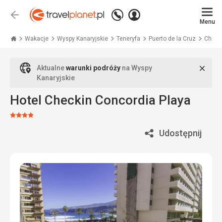
Zadzwoń
Zaloguj
Wstecz
+48
Menu
się
Travelplanet.pl
71
771
Wakacje
Wyspy Kanaryjskie
Teneryfa
Puerto de la Cruz
Checki
76
70
Zamk
Aktualne
warunki podróży
na Wyspy
Kanaryjskie
Hotel Checkin Concordia Playa
Ocena:
4/5
Udostępnij