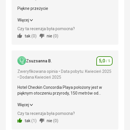
Piękne przeżycie
Piękne przeżycie
Więcej
Czy ta recenzja była pomocna?
Wyżywienie
5,0
/ 5
tak
(
0
)
nie
(
0
)
Zakwaterowanie
5,0
/ 5
Okolica
5,0
/ 5
5,0
Zsuzsanna B.
/ 5
Ocena
Usługi
5,0
/ 5
Zweryfikowana opinia
Data pobytu: Kwiecień 2025
Dodana Kwiecień 2025
Cena
5,0
/ 5
Hotel Checkin Concordia Playa położony jest w
pięknym otoczeniu przyrody, 150 metrów od
Plaża
oceanu, w dobrej lokalizacji, w pobliżu sklepów,
Nic moc
barów, restauracji i apteki. Jedzenie było dobre,
Hotel Checkin Concordia Playa położony jest w
Więcej
Wyżywienie
dania kuchni międzynarodowej,
pięknym otoczeniu przyrody, 150 metrów od
Czy ta recenzja była pomocna?
Świetnie
śródziemnomorskiej, hiszpańskiej, włoskiej i
oceanu, w dobrej lokalizacji, w pobliżu sklepów,
tak
(
1
)
nie
(
0
)
kontynentalnej; bar, okazjonalnie muzyka na żywo,
barów, restauracji i apteki. Jedzenie było dobre,
Zakwaterowanie
czysty hotel, czysty basen zewnętrzny. Czyste
dania kuchni międzynarodowej,