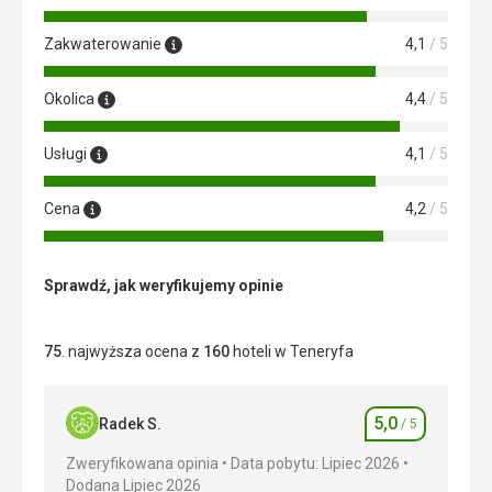
Zakwaterowanie
4,1
/ 5
Okolica
4,4
/ 5
Usługi
4,1
/ 5
Cena
4,2
/ 5
Sprawdź, jak weryfikujemy opinie
75
. najwyższa ocena z
160
hoteli w Teneryfa
5,0
Radek S.
/ 5
Ocena
Zweryfikowana opinia
Data pobytu: Lipiec 2026
Dodana Lipiec 2026