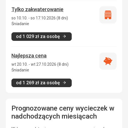
Tylko zakwaterowanie
Tylko
so 10.10. - so 17.10.2026 (8 dni)
zakwatero
Śniadanie
od
1 029
zł
za osobę
Najlepsza cena
Najlepsza
wt 20.10. - wt 27.10.2026 (8 dni)
cena
Śniadanie
od
1 269
zł
za osobę
Prognozowane ceny wycieczek w
nadchodzących miesiącach