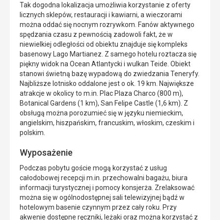
Tak dogodna lokalizacja umożliwia korzystanie z oferty
licznych sklepów, restauracji i kawiarni, a wieczorami
można oddać się nocnym rozrywkom. Fanów aktywnego
spędzania czasu z pewnością zadowoli fakt, że w
niewielkiej odległości od obiektu znajduje się kompleks
basenowy Lago Martianez. Z samego hotelu roztacza się
piękny widok na Ocean Atlantycki i wulkan Teide. Obiekt
stanowi świetną bazę wypadową do zwiedzania Teneryfy.
Najbliższe lotnisko oddalone jest o ok. 19 km. Największe
atrakcje w okolicy to m.in. Plac Plaza Charco (800 m),
Botanical Gardens (1 km), San Felipe Castle (1,6 km). Z
obsługą można porozumieć się w języku niemieckim,
angielskim, hiszpańskim, francuskim, włoskim, czeskim i
polskim.
Wyposażenie
Podczas pobytu goście mogą korzystać z usług
całodobowej recepcji m.in. przechowalni bagażu, biura
informacji turystycznej i pomocy konsjerża. Zrelaksować
można się w ogólnodostępnej sali telewizyjnej bądź w
hotelowym basenie czynnym przez cały roku. Przy
akwenie dostępne ręczniki, leżaki oraz można korzystać z