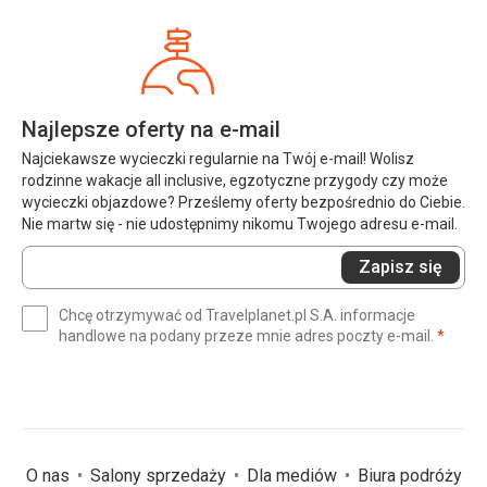
Najlepsze oferty na e-mail
Najciekawsze wycieczki regularnie na Twój e-mail! Wolisz
rodzinne wakacje all inclusive, egzotyczne przygody czy może
wycieczki objazdowe? Prześlemy oferty bezpośrednio do Ciebie.
Nie martw się - nie udostępnimy nikomu Twojego adresu e-mail.
Wprowadź
Zapisz się
swój
e-
Chcę otrzymywać od Travelplanet.pl S.A. informacje
mail
(wym
handlowe na podany przeze mnie adres poczty e-mail.
*
(wymagane)
*
O nas
Salony sprzedaży
Dla mediów
Biura podróży