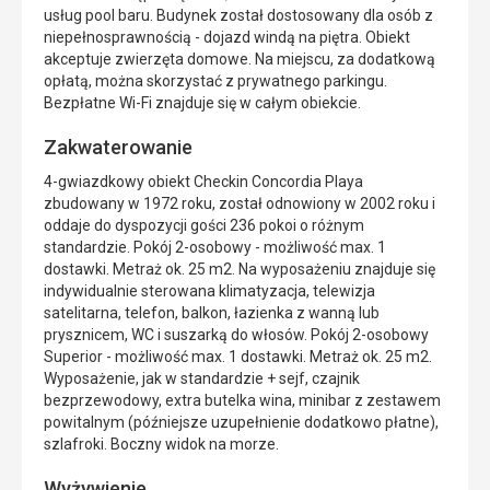
usług pool baru. Budynek został dostosowany dla osób z
niepełnosprawnością - dojazd windą na piętra. Obiekt
akceptuje zwierzęta domowe. Na miejscu, za dodatkową
opłatą, można skorzystać z prywatnego parkingu.
Bezpłatne Wi-Fi znajduje się w całym obiekcie.
Zakwaterowanie
4-gwiazdkowy obiekt Checkin Concordia Playa
zbudowany w 1972 roku, został odnowiony w 2002 roku i
oddaje do dyspozycji gości 236 pokoi o różnym
standardzie. Pokój 2-osobowy - możliwość max. 1
dostawki. Metraż ok. 25 m2. Na wyposażeniu znajduje się
indywidualnie sterowana klimatyzacja, telewizja
satelitarna, telefon, balkon, łazienka z wanną lub
prysznicem, WC i suszarką do włosów. Pokój 2-osobowy
Superior - możliwość max. 1 dostawki. Metraż ok. 25 m2.
Wyposażenie, jak w standardzie + sejf, czajnik
bezprzewodowy, extra butelka wina, minibar z zestawem
powitalnym (późniejsze uzupełnienie dodatkowo płatne),
szlafroki. Boczny widok na morze.
Wyżywienie