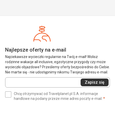
Najlepsze oferty na e-mail
Najciekawsze wycieczki regularnie na Twój e-mail! Wolisz
rodzinne wakacje all inclusive, egzotyczne przygody czy może
wycieczki objazdowe? Prześlemy oferty bezpośrednio do Ciebie.
Nie martw się - nie udostępnimy nikomu Twojego adresu e-mail.
Wprowadź
Zapisz się
swój
e-
Chcę otrzymywać od Travelplanet.pl S.A. informacje
mail
(wym
handlowe na podany przeze mnie adres poczty e-mail.
*
(wymagane)
*