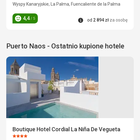
4/5
Wyspy Kanaryjskie, La Palma, Fuencaliente de la Palma
4,4
/ 5
Informacje
od
2 894
zł
za osobę
Ocena
Puerto Naos - Ostatnio kupione hotele
Boutique Hotel Cordial La Niña De Vegueta
Ocena: