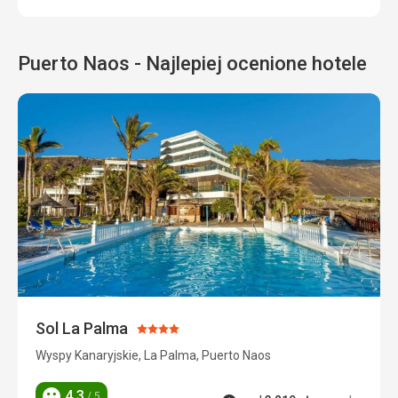
Puerto Naos - Najlepiej ocenione hotele
Sol La Palma
Ocena:
4/5
Wyspy Kanaryjskie, La Palma, Puerto Naos
4,3
/ 5