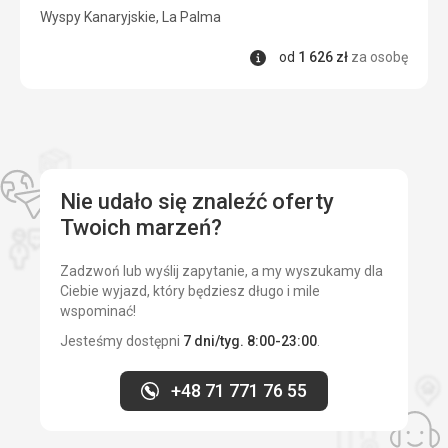
4/5
Wyspy Kanaryjskie, La Palma
Informacje
od
1 626
zł
za osobę
Nie udało się znaleźć oferty
Twoich marzeń?
Zadzwoń lub wyślij zapytanie, a my wyszukamy dla
Ciebie wyjazd, który będziesz długo i mile
wspominać!
Jesteśmy dostępni
7 dni/tyg. 8:00-23:00
.
+48 71 771 76 55