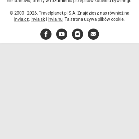
nie stanowią oferty w rozumieniu przepisów kodeksu cywilnego.
© 2000–2026. Travelplanet.pl S.A. Znajdziesz nas również na
Invia.cz
,
Invia.sk
i
Invia.hu
. Ta strona używa plików cookie.
Facebook
YouTube
Instagram
E-
mail