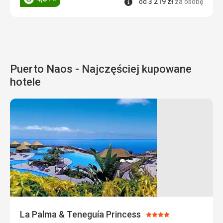
Informacje
od
3 219
zł
za osobę
Ocena
Puerto Naos - Najczęściej kupowane
hotele
La Palma & Teneguía Princess
Ocena: