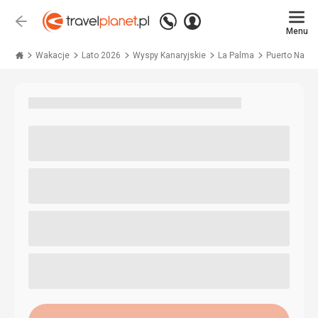
Zadzwoń
Zaloguj
Wstecz
+48 71 771 76 55
Menu
się
Travelplanet.pl
Wakacje
Lato 2026
Wyspy Kanaryjskie
La Palma
Puerto Naos