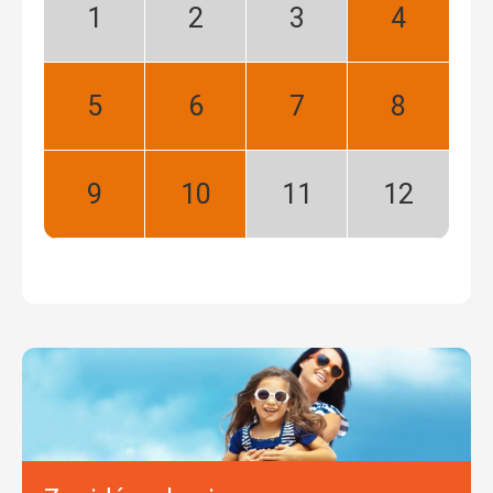
Styczeń:
Luty:
Marzec:
Kwiecień:
Niski
Niski
Niski
Najlepszy
sezon
sezon
sezon
Maj:
Czerwiec:
Lipiec:
Sierpień:
Najlepszy
Najlepszy
Najlepszy
Najlepszy
Wrzesień:
Październik:
Listopad:
Grudzień:
Najlepszy
Najlepszy
Niski
Niski
sezon
sezon