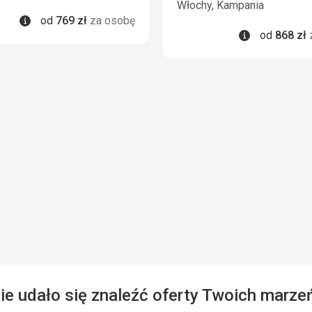
Włochy, Kampania
Informacje
od
769
zł
za osobę
Informacje
od
868
zł
ie udało się znaleźć oferty Twoich marze