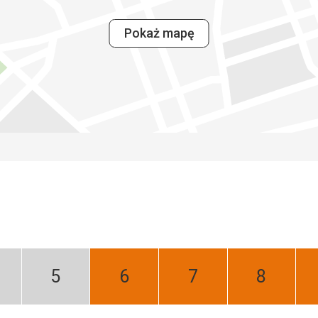
Pokaż mapę
iecień:
Maj:
Czerwiec:
Lipiec:
Sierpień:
ski
Niski
Najlepszy
Najlepszy
Najlepszy
zon
sezon