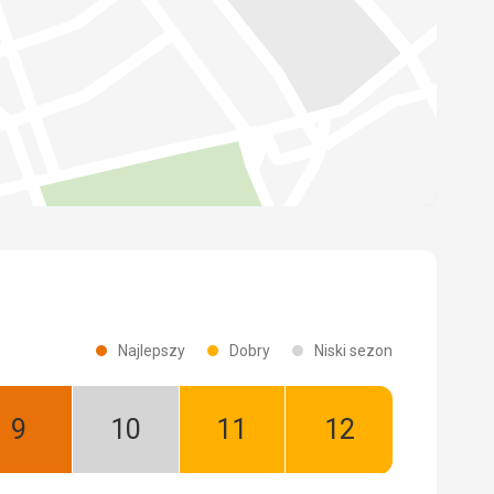
Najlepszy
Dobry
Niski sezon
Wrzesień:
Październik:
Listopad:
Grudzień:
Najlepszy
Niski
Dobry
Dobry
sezon