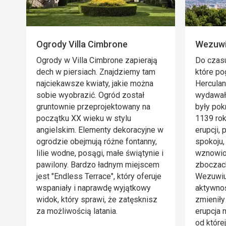
Ogrody Villa Cimbrone
Wezuw
Ogrody w Villa Cimbrone zapierają
Do czasu
dech w piersiach. Znajdziemy tam
które po
najciekawsze kwiaty, jakie można
Hercula
sobie wyobrazić. Ogród został
wydawał
gruntownie przeprojektowany na
były pok
początku XX wieku w stylu
1139 ro
angielskim. Elementy dekoracyjne w
erupcji, 
ogrodzie obejmują różne fontanny,
spokoju,
lilie wodne, posągi, małe świątynie i
wznowion
pawilony. Bardzo ładnym miejscem
zboczach
jest "Endless Terrace", który oferuje
Wezuwiu
wspaniały i naprawdę wyjątkowy
aktywnoś
widok, który sprawi, że zatęsknisz
zmieniły 
za możliwością latania.
erupcja 
od które