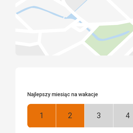
Najlepszy miesiąc na wakacje
Styczeń:
Luty:
Marzec:
Kw
Najlepszy
Najlepszy
Niski
Ni
sezon
se