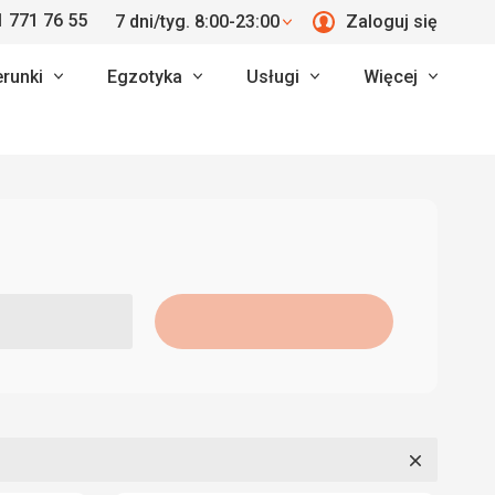
 771 76 55
7 dni/tyg. 8:00-23:00
Zaloguj się
erunki
Egzotyka
Usługi
Więcej
Zamknij