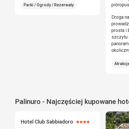
pióropu
Parki / Ogrody / Rezerwaty
Droga na
prowadzi
prosta i
szczytu
panoramę
okoliczn
Atrakcj
Palinuro - Najczęściej kupowane hot
Hotel Club Sabbiadoro
Ocena:
4/5