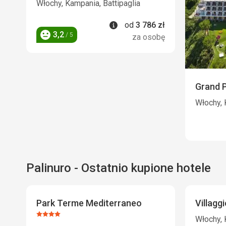
Włochy, Kampania, Battipaglia
Informacje
od
3 786
zł
3,2
/ 5
za osobę
Ocena
Grand 
Włochy, 
Palinuro - Ostatnio kupione hotele
Park Terme Mediterraneo
Villagg
Ocena:
Włochy, 