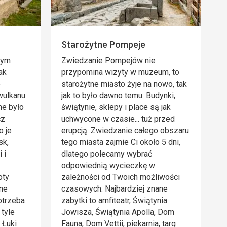
Starożytne Pompeje
nym
Zwiedzanie Pompejów nie
ak
przypomina wizyty w muzeum, to
o
starożytne miasto żyje na nowo, tak
wulkanu
jak to było dawno temu. Budynki,
ne było
świątynie, sklepy i place są jak
cz
uchwycone w czasie... tuż przed
o je
erupcją. Zwiedzanie całego obszaru
sk,
tego miasta zajmie Ci około 5 dni,
 i
dlatego polecamy wybrać
odpowiednią wycieczkę w
oty
zależności od Twoich możliwości
łne
czasowych. Najbardziej znane
otrzeba
zabytki to amfiteatr, Świątynia
 tyle
Jowisza, Świątynia Apolla, Dom
 Łuki
Fauna, Dom Vettii, piekarnia, targ