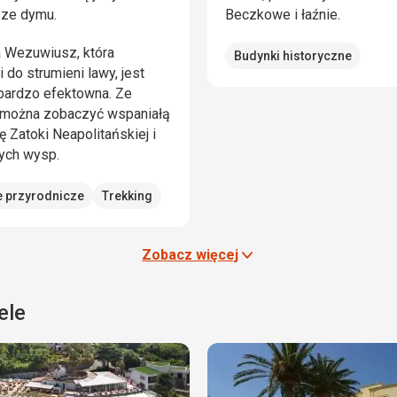
sze dymu.
Beczkowe i łaźnie.
 Wezuwiusz, która
Budynki historyczne
 do strumieni lawy, jest
 bardzo efektowna. Ze
 można zobaczyć wspaniałą
 Zatoki Neapolitańskiej i
ych wysp.
e przyrodnicze
Trekking
Zobacz więcej
ele