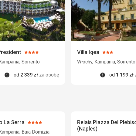
President
Villa Igea
Ocena:
Ocena:
4/5
3/5
Kampania, Sorrento
Włochy, Kampania, Sorrento
Informacje
Informacje
od
2 339
zł
za osobę
od
1 199
zł
io La Serra
Relais Piazza Del Plebis
Ocena:
(Naples)
4/5
Kampania, Baia Domizia