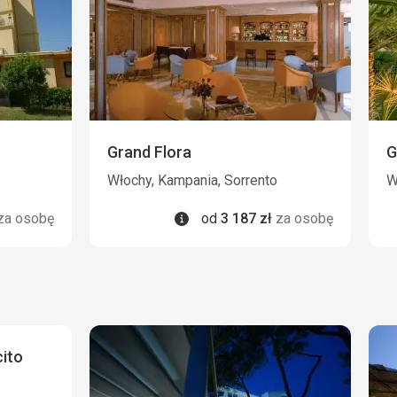
Grand Flora
G
Włochy, Kampania, Sorrento
W
Informacje
za osobę
od
3 187
zł
za osobę
cito