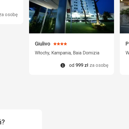
za osobę
Giulivo
P
Ocena:
4/5
Włochy, Kampania, Baia Domizia
W
Informacje
od
999
zł
za osobę
ń?