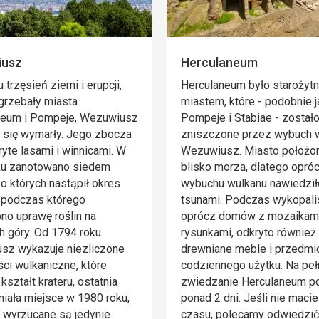
iusz
Herculaneum
 trzęsień ziemi i erupcji,
Herculaneum było starożyt
grzebały miasta
miastem, które - podobnie j
neum i Pompeje, Wezuwiusz
Pompeje i Stabiae - został
 się wymarły. Jego zbocza
zniszczone przez wybuch 
ryte lasami i winnicami. W
Wezuwiusz. Miasto położo
ku zanotowano siedem
blisko morza, dlatego opró
po których nastąpił okres
wybuchu wulkanu nawiedził
 podczas którego
tsunami. Podczas wykopali
o uprawę roślin na
oprócz domów z mozaikami
 góry. Od 1794 roku
rysunkami, odkryto również
sz wykazuje niezliczone
drewniane meble i przedmi
ci wulkaniczne, które
codziennego użytku. Na pe
kształt krateru, ostatnia
zwiedzanie Herculaneum p
miała miejsce w 1980 roku,
ponad 2 dni. Jeśli nie macie
j wyrzucane są jedynie
czasu, polecamy odwiedzić