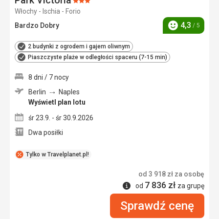
Ocena:
Włochy - Ischia - Forio
3/5
4,3
Bardzo Dobry
/ 5
Ocena
2 budynki z ogrodem i gajem oliwnym
Piaszczyste plaże w odległości spaceru (7-15 min)
8 dni / 7 nocy
Berlin
Naples
Wyświetl plan lotu
śr 23.9. - śr 30.9.2026
Dwa posiłki
Tylko w Travelplanet.pl!
od
3 918
zł
za osobę
7 836
zł
Informacje
od
za grupę
Sprawdź cenę