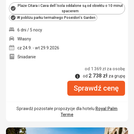
Plaże Citara i Cava dell´Isola oddalone są od obiektu o 10 minut
spacerem
W pobliżu parku termalnego Poseidon's Garden
6 dni / 5 nocy
Własny
cz 24.9. - wt 29.9.2026
Śniadanie
od
1 369
zł
za osobę
2 738
zł
Informacje
od
za grupę
Sprawdź cenę
Sprawdź pozostałe propozycje dla hotelu
Royal Palm
Terme