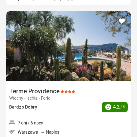
dodaj
do
ulubi
Terme Providence
Ocena:
Włochy - Ischia - Forio
4/5
4,2
Bardzo Dobry
/ 5
Ocena
7 dni / 6 nocy
Warszawa
Naples