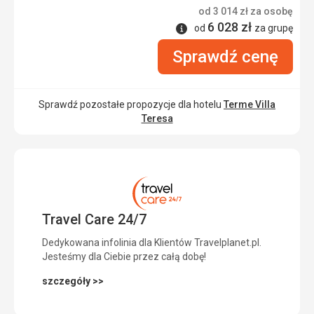
od
3 014
zł
za osobę
6 028
zł
Informacje
od
za grupę
Sprawdź cenę
Sprawdź pozostałe propozycje dla hotelu
Terme Villa
Teresa
Travel Care 24/7
Dedykowana infolinia dla Klientów Travelplanet.pl.
Jesteśmy dla Ciebie przez całą dobę!
szczegóły >>