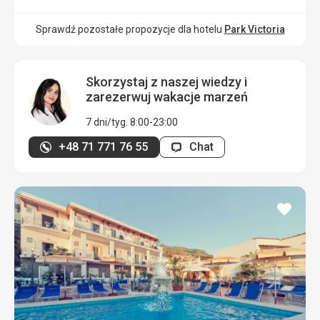
Sprawdź pozostałe propozycje dla hotelu
Park Victoria
Skorzystaj z naszej wiedzy i
zarezerwuj wakacje marzeń
7 dni/tyg. 8:00-23:00
+48 71 771 76 55
Chat
dodaj
do
ulubi