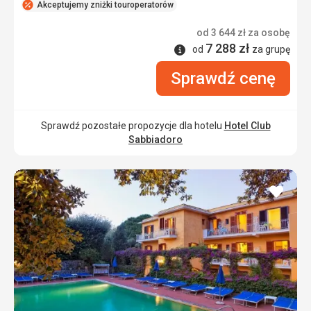
Akceptujemy zniżki touroperatorów
od
3 644
zł
za osobę
7 288
zł
Informacje
od
za grupę
Sprawdź cenę
Sprawdź pozostałe propozycje dla hotelu
Hotel Club
Sabbiadoro
dodaj
do
ulubi