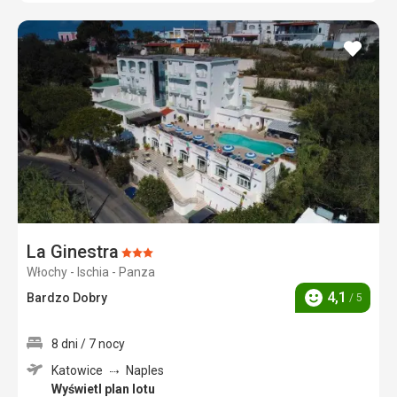
dodaj
do
ulubi
La Ginestra
Ocena:
Włochy - Ischia - Panza
3/5
4,1
Bardzo Dobry
/ 5
Ocena
8 dni / 7 nocy
Katowice
Naples
Wyświetl plan lotu