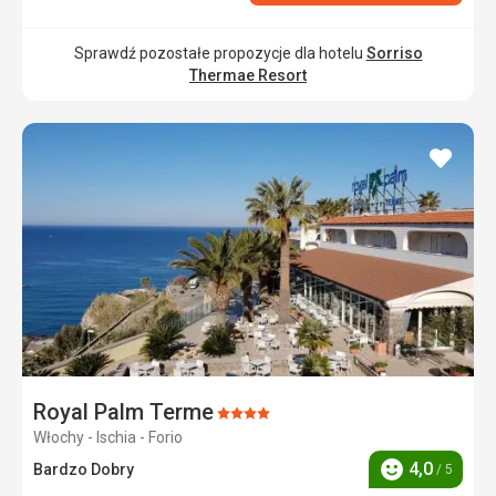
Sprawdź pozostałe propozycje dla hotelu
Sorriso
Thermae Resort
dodaj
do
ulubi
Royal Palm Terme
Ocena:
Włochy - Ischia - Forio
4/5
4,0
Bardzo Dobry
/ 5
Ocena