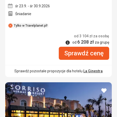
śr 23.9. - śr 30.9.2026
Śniadanie
Tylko w Travelplanet.pl!
od
3 104
zł
za osobę
6 208
zł
Informacje
od
za grupę
Sprawdź cenę
Sprawdź pozostałe propozycje dla hotelu
La Ginestra
dodaj
do
ulubi