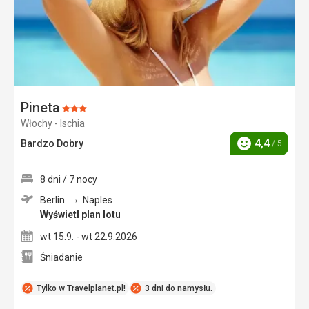
Pineta
Ocena:
Włochy - Ischia
3/5
4,4
Bardzo Dobry
/ 5
Ocena
8 dni / 7 nocy
Berlin
Naples
Wyświetl plan lotu
wt 15.9. - wt 22.9.2026
Śniadanie
Tylko w Travelplanet.pl!
3 dni do namysłu.