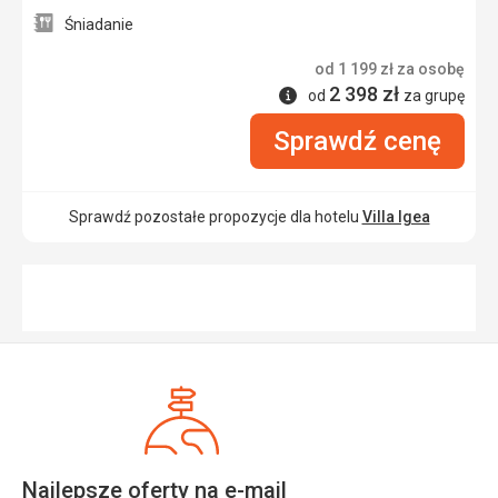
Śniadanie
od
1 199
zł
za osobę
2 398
zł
Informacje
od
za grupę
Sprawdź cenę
Sprawdź pozostałe propozycje dla hotelu
Villa Igea
Najlepsze oferty na e-mail