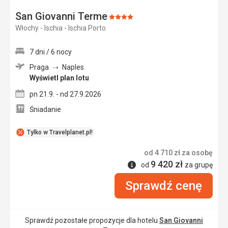
San Giovanni Terme
Ocena:
Włochy - Ischia - Ischia Porto
4/5
7 dni / 6 nocy
Praga
Naples
Wyświetl plan lotu
pn 21.9. - nd 27.9.2026
Śniadanie
Tylko w Travelplanet.pl!
od
4 710
zł
za osobę
9 420
zł
Informacje
od
za grupę
Sprawdź cenę
Sprawdź pozostałe propozycje dla hotelu
San Giovanni