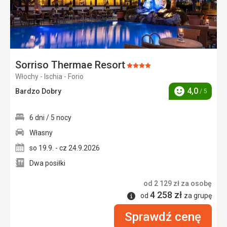
Sorriso Thermae Resort
Ocena:
Włochy - Ischia - Forio
4/5
4,0
Bardzo Dobry
/ 5
Ocena
6 dni / 5 nocy
Własny
so 19.9. - cz 24.9.2026
Dwa posiłki
od
2 129
zł
za osobę
4 258
zł
Informacje
od
za grupę
Sprawdź cenę