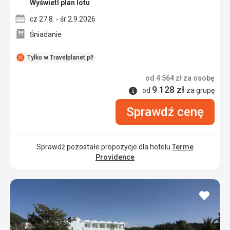
Wyświetl plan lotu
cz 27.8. - śr 2.9.2026
Śniadanie
Tylko w Travelplanet.pl!
od
4 564
zł
za osobę
9 128
zł
Informacje
od
za grupę
Sprawdź cenę
Sprawdź pozostałe propozycje dla hotelu
Terme
Providence
dodaj
do
ulubi