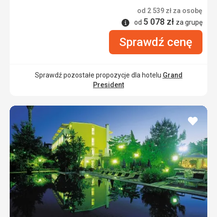
od
2 539
zł
za osobę
5 078
zł
Informacje
od
za grupę
Sprawdź cenę
Sprawdź pozostałe propozycje dla hotelu
Grand
President
dodaj
do
ulubi