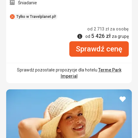
Śniadanie
Tylko w Travelplanet.pl!
od
2 713
zł
za osobę
5 426
zł
Informacje
od
za grupę
Sprawdź cenę
Sprawdź pozostałe propozycje dla hotelu
Terme Park
Imperial
dodaj
do
ulubi