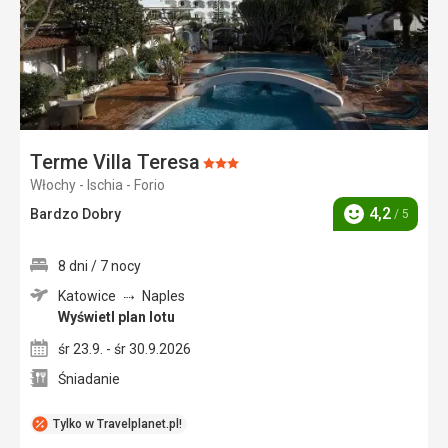
Terme Villa Teresa
Ocena:
Włochy - Ischia - Forio
3/5
4,2
Bardzo Dobry
/ 5
Ocena
8 dni / 7 nocy
Katowice
Naples
Wyświetl plan lotu
śr 23.9. - śr 30.9.2026
Śniadanie
Tylko w Travelplanet.pl!