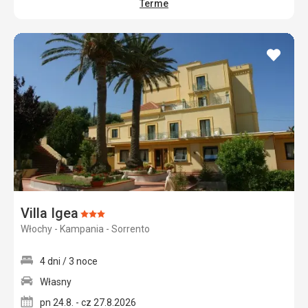
Terme
dodaj
do
ulubi
Villa Igea
Ocena:
Włochy - Kampania - Sorrento
3/5
4 dni / 3 noce
Własny
pn 24.8. - cz 27.8.2026