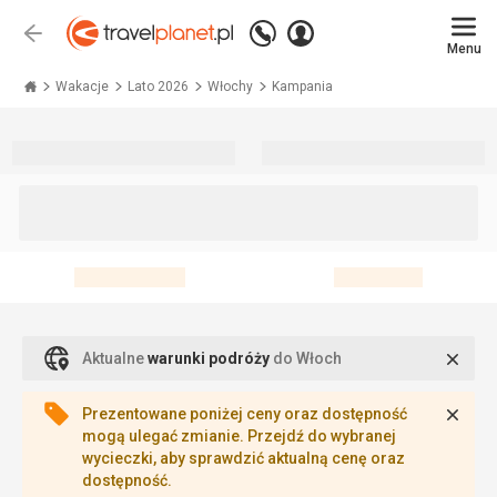
Zadzwoń
Zaloguj
Wstecz
+48 71 771 76 55
Menu
się
Travelplanet.pl
Wakacje
Lato 2026
Włochy
Kampania
Zamk
Aktualne
warunki podróży
do Włoch
Zamk
Prezentowane poniżej ceny oraz dostępność
mogą ulegać zmianie. Przejdź do wybranej
wycieczki, aby sprawdzić aktualną cenę oraz
dostępność.