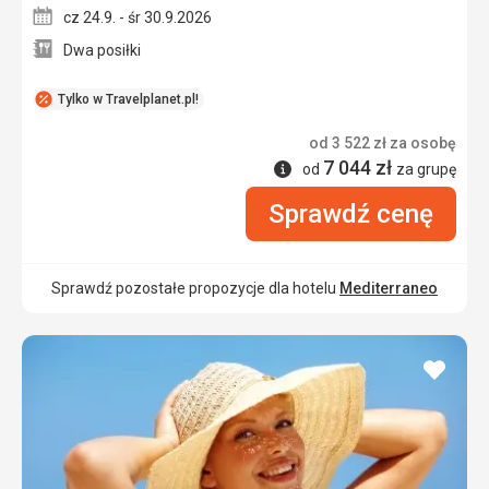
cz 24.9. - śr 30.9.2026
Dwa posiłki
Tylko w Travelplanet.pl!
od
3 522
zł
za osobę
7 044
zł
Informacje
od
za grupę
Sprawdź cenę
Sprawdź pozostałe propozycje dla hotelu
Mediterraneo
dodaj
do
ulubi