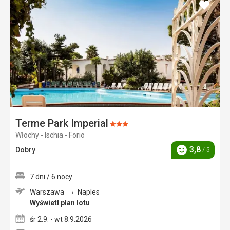
dodaj
do
ulubi
Terme Park Imperial
Ocena:
Włochy - Ischia - Forio
3/5
3,8
Dobry
/ 5
Ocena
7 dni / 6 nocy
Warszawa
Naples
Wyświetl plan lotu
śr 2.9. - wt 8.9.2026