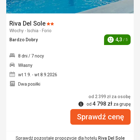
Riva Del Sole
Ocena:
Włochy - Ischia - Forio
2/5
4,3
Bardzo Dobry
/ 5
Ocena
8 dni / 7 nocy
Własny
wt 1.9. - wt 8.9.2026
Dwa posiłki
od
2 399
zł
za osobę
4 798
zł
Informacje
od
za grupę
Sprawdź cenę
Sprawdź pozostałe propozycje dla hotelu
Riva Del Sole