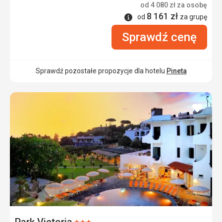
od
4 080
zł
za osobę
8 161
zł
Informacje
od
za grupę
Sprawdź cenę
Sprawdź pozostałe propozycje dla hotelu
Pineta
dodaj
do
ulubi
Park Victoria