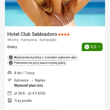
Hotel Club Sabbiadoro
Ocena:
Włochy - Kampania - Battipaglia
4/5
3,2
Dobry
/ 5
Ocena
Wyśmienita kuchnia z szerokim wyborem dań
Położenie tuż przy piaszczystej plaży
8 dni / 7 nocy
Katowice
Naples
Wyświetl plan lotu
pt 28.8. - pt 4.9.2026
Trzy posiłki