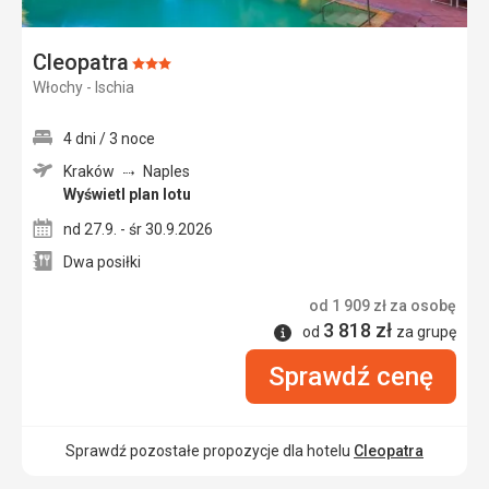
Cleopatra
Ocena:
Włochy - Ischia
3/5
4 dni / 3 noce
Kraków
Naples
Wyświetl plan lotu
nd 27.9. - śr 30.9.2026
Dwa posiłki
od
1 909
zł
za osobę
3 818
zł
Informacje
od
za grupę
Sprawdź cenę
Sprawdź pozostałe propozycje dla hotelu
Cleopatra