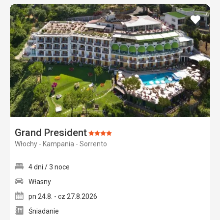
dodaj
do
ulubi
Grand President
Ocena:
Włochy - Kampania - Sorrento
4/5
4 dni / 3 noce
Własny
pn 24.8. - cz 27.8.2026
Śniadanie