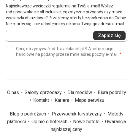
Najciekawsze wycieczki regularnie na Twój e-mail! Wolisz
rodzinne wakacje all inclusive, egzotyczne przygody czy może
wycieczki objazdowe? Prześlemy oferty bezpośrednio do Ciebie.
Nie martw się - nie udostępnimy nikomu Twojego adresu e-mail.
Wprowadź
Zapisz się
swój
e-
Chcę otrzymywać od Travelplanet.pl S.A. informacje
mail
(wym
handlowe na podany przeze mnie adres poczty e-mail.
*
(wymagane)
*
O nas
Salony sprzedaży
Dla mediów
Biura podróży
Kontakt
Kariera
Mapa serwisu
Blog o podróżach
Przewodnik turystyczny
Metody
płatności
Opinie o hotelach
Nowe hotele
Gwarancja
najniższej ceny