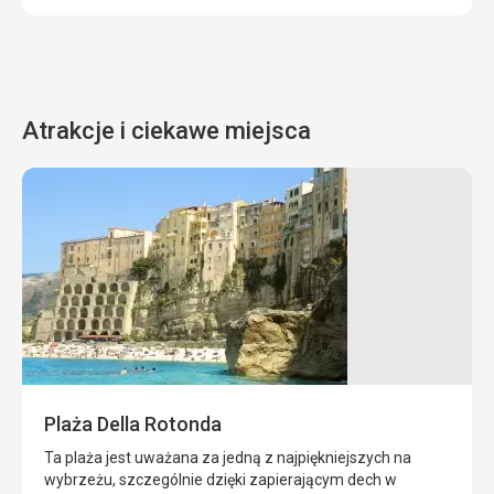
Atrakcje i ciekawe miejsca
Plaża
Linguata
Jest
to
jedna
z
największych
plaż
Plaża Della Rotonda
w
pobliżu
Ta plaża jest uważana za jedną z najpiękniejszych na
Tropei,
wybrzeżu, szczególnie dzięki zapierającym dech w
ograniczona