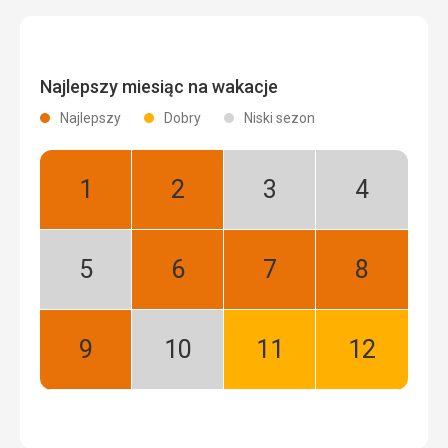
Najlepszy miesiąc na wakacje
Najlepszy
Dobry
Niski sezon
Styczeń:
Luty:
Marzec:
Kwiecień:
Najlepszy
Najlepszy
Niski
Niski
sezon
sezon
Maj:
Czerwiec:
Lipiec:
Sierpień:
Niski
Najlepszy
Najlepszy
Najlepszy
sezon
Wrzesień:
Październik:
Listopad:
Grudzień:
Najlepszy
Niski
Dobry
Dobry
sezon