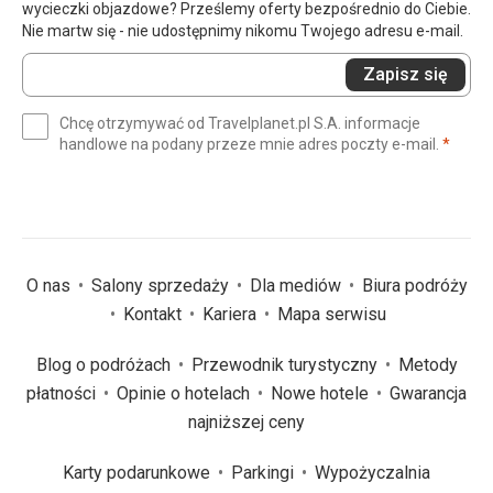
wycieczki objazdowe? Prześlemy oferty bezpośrednio do Ciebie.
Nie martw się - nie udostępnimy nikomu Twojego adresu e-mail.
Wprowadź
Zapisz się
swój
e-
Chcę otrzymywać od Travelplanet.pl S.A. informacje
mail
(wym
handlowe na podany przeze mnie adres poczty e-mail.
*
(wymagane)
*
O nas
Salony sprzedaży
Dla mediów
Biura podróży
Kontakt
Kariera
Mapa serwisu
Blog o podróżach
Przewodnik turystyczny
Metody
płatności
Opinie o hotelach
Nowe hotele
Gwarancja
najniższej ceny
Karty podarunkowe
Parkingi
Wypożyczalnia