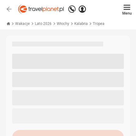
Zadzwoń
Zaloguj
Wstecz
+48 71 771 76 55
Menu
się
Travelplanet.pl
Wakacje
Lato 2026
Włochy
Kalabria
Tropea