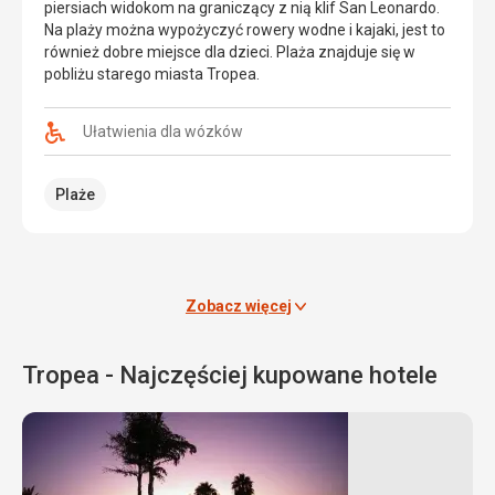
piersiach widokom na graniczący z nią klif San Leonardo.
z
Na plaży można wypożyczyć rowery wodne i kajaki, jest to
obu
również dobre miejsce dla dzieci. Plaża znajduje się w
stron
pobliżu starego miasta Tropea.
skałami.
Każdy
znajdzie
Ułatwienia dla wózków
tam
coś
Plaże
dla
siebie
-
od
białego,
drobnego
Zobacz więcej
piasku
po
Tropea - Najczęściej kupowane hotele
płaskie
kamienie.
Na
plaży
można
wypożyczyć