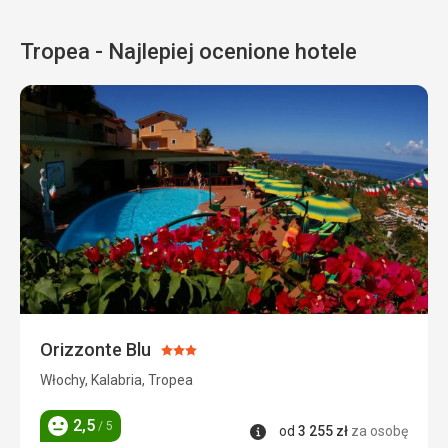
Tropea - Najlepiej ocenione hotele
Orizzonte Blu
Ocena:
3/5
Włochy, Kalabria, Tropea
2,5
/ 5
Informacje
od
3 255
zł
za osobę
Ocena