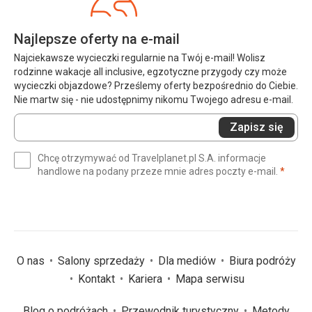
Najlepsze oferty na e-mail
Najciekawsze wycieczki regularnie na Twój e-mail! Wolisz
rodzinne wakacje all inclusive, egzotyczne przygody czy może
wycieczki objazdowe? Prześlemy oferty bezpośrednio do Ciebie.
Nie martw się - nie udostępnimy nikomu Twojego adresu e-mail.
Wprowadź
Zapisz się
swój
e-
Chcę otrzymywać od Travelplanet.pl S.A. informacje
mail
(wym
handlowe na podany przeze mnie adres poczty e-mail.
*
(wymagane)
*
O nas
Salony sprzedaży
Dla mediów
Biura podróży
Kontakt
Kariera
Mapa serwisu
Blog o podróżach
Przewodnik turystyczny
Metody