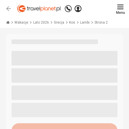
Zadzwoń
Zaloguj
Wstecz
+48 71 771 76 55
Menu
się
Travelplanet.pl
Wakacje
Lato 2026
Grecja
Kos
Lambi
Strona 2