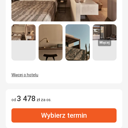
Więcej
Więcej o hotelu
3 478
od
zł
za os.
Wybierz termin