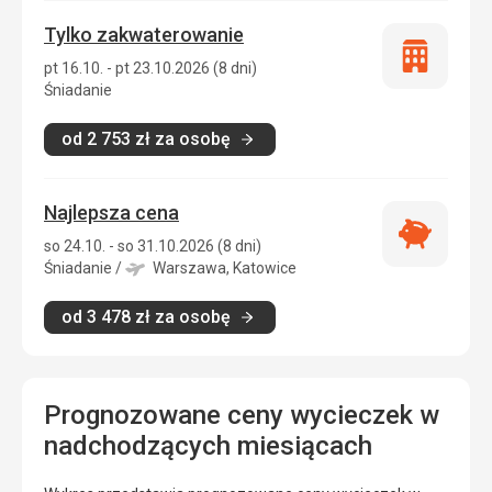
Tylko zakwaterowanie
Tylko
pt 16.10. - pt 23.10.2026 (8 dni)
zakwatero
Śniadanie
od
2 753
zł
za osobę
Najlepsza cena
Najlepsza
so 24.10. - so 31.10.2026 (8 dni)
cena
Śniadanie
/
Warszawa, Katowice
od
3 478
zł
za osobę
Prognozowane ceny wycieczek w
nadchodzących miesiącach