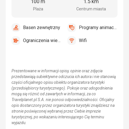
plaży
centrum
100 m
1.5 km
miasta
Plaża
Centrum miasta
Basen zewnętrzny
Programy animacyjne
tak
Basen
tak
Programy
zewnętrzny
animacyjne
Ograniczenia wiekowe
Wifi
tak
Ograniczenia
tak
Wifi
wiekowe
Prezentowane w informacji opisy, opinie oraz zdjęcia
przedstawiają subiektywne odczucia ich autora i nie stanowią
części oficjalnego opisu obiektu organizatora turystyki
(przedsiębiorcy turystycznego). Pokoje oraz udogodnienia
mogą się różnić od zawartych w informacji, za co
Travelplanet.pl S.A. nie ponosi odpowiedzialności. Oficjalny
opis dostarczony przez organizatora turystyki znajdziesz na
stronie poświęconej wybranej przez Ciebie imprezie
turystycznej, po wskazaniu interesującego Cię terminu
wyjazdu.