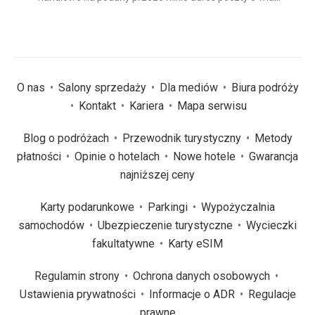
(wymagane)
*
O nas
Salony sprzedaży
Dla mediów
Biura podróży
Kontakt
Kariera
Mapa serwisu
Blog o podróżach
Przewodnik turystyczny
Metody
płatności
Opinie o hotelach
Nowe hotele
Gwarancja
najniższej ceny
Karty podarunkowe
Parkingi
Wypożyczalnia
samochodów
Ubezpieczenie turystyczne
Wycieczki
fakultatywne
Karty eSIM
Regulamin strony
Ochrona danych osobowych
Ustawienia prywatności
Informacje o ADR
Regulacje
prawne