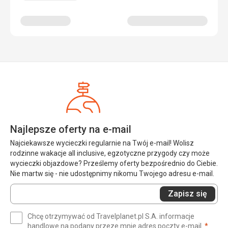
Najlepsze oferty na e-mail
Najciekawsze wycieczki regularnie na Twój e-mail! Wolisz
rodzinne wakacje all inclusive, egzotyczne przygody czy może
wycieczki objazdowe? Prześlemy oferty bezpośrednio do Ciebie.
Nie martw się - nie udostępnimy nikomu Twojego adresu e-mail.
Wprowadź
Zapisz się
swój
e-
Chcę otrzymywać od Travelplanet.pl S.A. informacje
mail
(wym
handlowe na podany przeze mnie adres poczty e-mail.
*