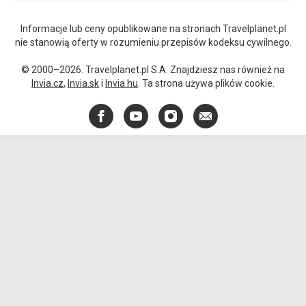
Informacje lub ceny opublikowane na stronach Travelplanet.pl
nie stanowią oferty w rozumieniu przepisów kodeksu cywilnego.
© 2000–2026. Travelplanet.pl S.A. Znajdziesz nas również na
Invia.cz
,
Invia.sk
i
Invia.hu
. Ta strona używa plików cookie.
Facebook
YouTube
Instagram
E-
mail