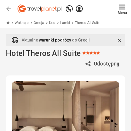
Zadzwoń
Zaloguj
Wstecz
+48
Menu
się
Travelplanet.pl
71
771
Wakacje
Grecja
Kos
Lambi
Theros All Suite
76
70
Zamk
Aktualne
warunki podróży
do Grecji
Hotel Theros All Suite
Ocena:
5/5
Udostępnij