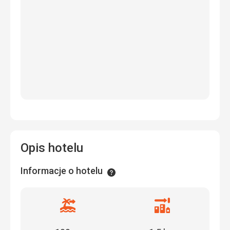
Opis hotelu
Informacje o hotelu
Informacje
Odległość
Odległość
od
od