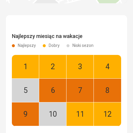
Najlepszy miesiąc na wakacje
Najlepszy
Dobry
Niski sezon
Styczeń:
Luty:
Marzec:
Kwiecień:
Dobry
Dobry
Dobry
Dobry
Maj:
Czerwiec:
Lipiec:
Sierpień:
Niski
Najlepszy
Najlepszy
Najlepszy
sezon
Wrzesień:
Październik:
Listopad:
Grudzień:
Najlepszy
Niski
Dobry
Dobry
sezon