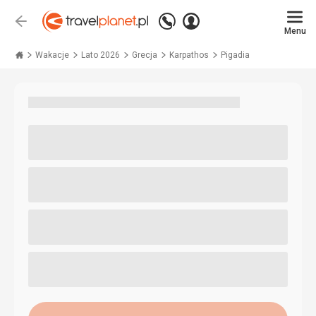
Zadzwoń
Zaloguj
Wstecz
+48 71 771 76 55
Menu
się
Travelplanet.pl
Wakacje
Lato 2026
Grecja
Karpathos
Pigadia