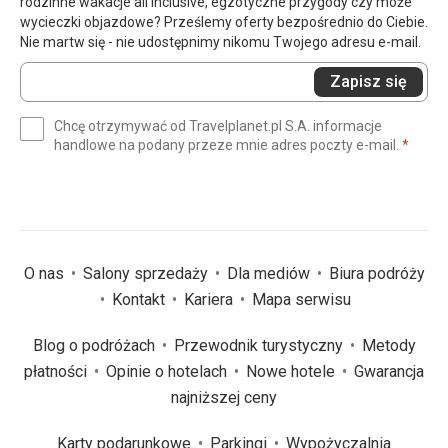
rodzinne wakacje all inclusive, egzotyczne przygody czy może
wycieczki objazdowe? Prześlemy oferty bezpośrednio do Ciebie.
Nie martw się - nie udostępnimy nikomu Twojego adresu e-mail.
Wprowadź
Zapisz się
swój
e-
Chcę otrzymywać od Travelplanet.pl S.A. informacje
mail
(wym
handlowe na podany przeze mnie adres poczty e-mail.
*
(wymagane)
*
O nas
Salony sprzedaży
Dla mediów
Biura podróży
Kontakt
Kariera
Mapa serwisu
Blog o podróżach
Przewodnik turystyczny
Metody
płatności
Opinie o hotelach
Nowe hotele
Gwarancja
najniższej ceny
Karty podarunkowe
Parkingi
Wypożyczalnia