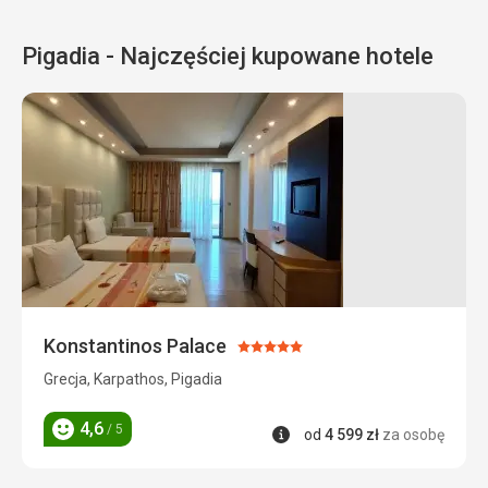
Pigadia - Najczęściej kupowane hotele
Konstantinos Palace
Ocena:
5/5
Grecja, Karpathos, Pigadia
4,6
/ 5
Informacje
od
4 599
zł
za osobę
Ocena