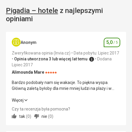
Pigadia – hotele
z najlepszymi
opiniami
5,0
Anonym
/ 5
Ocena
Zweryfikowana opinia (Invia.cz)
Data pobytu: Lipiec 2017
Opinia utworzona 3 lub więcej lat temu
Dodana
Lipiec 2017
Alimounda Mare
Ocena:
5/5
Bardzo podobały nam się wakacje. To piękna wyspa.
Główną zaletą byłoby dla mnie mniej ludzi na plaży i w
miasteczku.
Bardzo podobały nam się wakacje. To piękna wyspa.
Więcej
Główną zaletą byłoby dla mnie mniej ludzi na plaży i w
Czy ta recenzja była pomocna?
miasteczku.
tak
(
0
)
nie
(
0
)
Wyżywienie
5,0
/ 5