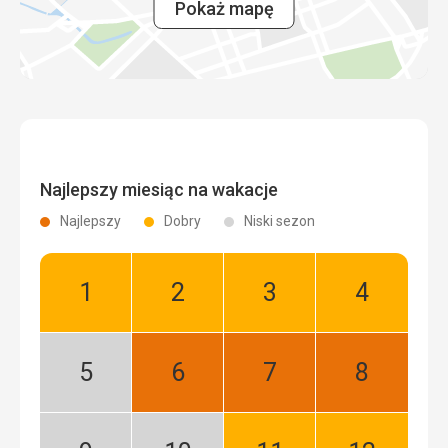
Pokaż mapę
Najlepszy miesiąc na wakacje
Najlepszy
Dobry
Niski sezon
Styczeń:
Luty:
Marzec:
Kwiecień:
Dobry
Dobry
Dobry
Dobry
Maj:
Czerwiec:
Lipiec:
Sierpień:
Niski
Najlepszy
Najlepszy
Najlepszy
sezon