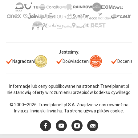
Jesteśmy:
Nagradzani
Doświadczeni
Doceniani
Informacje lub ceny opublikowane na stronach Travelplanet.pl
nie stanowią oferty w rozumieniu przepisów kodeksu cywilnego.
© 2000–2026. Travelplanet.pl S.A. Znajdziesz nas również na
Invia.cz
,
Invia.sk
i
Invia.hu
. Ta strona używa plików cookie.
Facebook
YouTube
Instagram
E-
mail