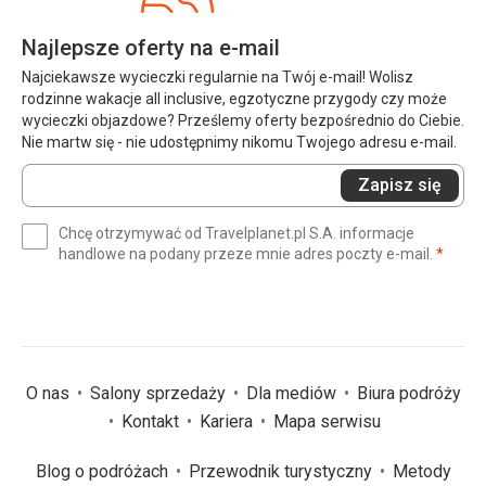
Najlepsze oferty na e-mail
Najciekawsze wycieczki regularnie na Twój e-mail! Wolisz
rodzinne wakacje all inclusive, egzotyczne przygody czy może
wycieczki objazdowe? Prześlemy oferty bezpośrednio do Ciebie.
Nie martw się - nie udostępnimy nikomu Twojego adresu e-mail.
Wprowadź
Zapisz się
swój
e-
Chcę otrzymywać od Travelplanet.pl S.A. informacje
mail
(wym
handlowe na podany przeze mnie adres poczty e-mail.
*
(wymagane)
*
O nas
Salony sprzedaży
Dla mediów
Biura podróży
Kontakt
Kariera
Mapa serwisu
Blog o podróżach
Przewodnik turystyczny
Metody