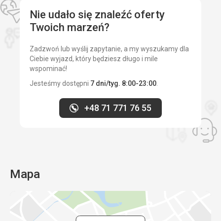
ok
Nie udało się znaleźć oferty
Wyżywienie
ok
Twoich marzeń?
Zakwaterowanie
Zadzwoń lub wyślij zapytanie, a my wyszukamy dla
super wszystko OK, personel też w porządku
Ciebie wyjazd, który będziesz długo i mile
Usługi
wspominać!
ok
Jesteśmy dostępni
7 dni/tyg. 8:00-23:00
.
Ta recenzja została automatycznie przetłumaczona za
pomocą Google Translate
+48 71 771 76 55
Mapa