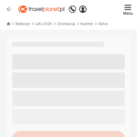
Zadzwoń
Zaloguj
Wstecz
+48 71 771 76 55
Menu
się
Travelplanet.pl
Wakacje
Lato 2026
Chorwacja
Kvarner
Selce