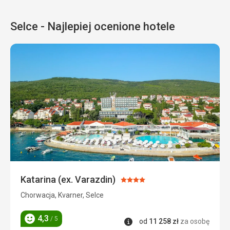
Selce - Najlepiej ocenione hotele
Katarina (ex. Varazdin)
Ocena:
4/5
Chorwacja, Kvarner, Selce
4,3
/ 5
Informacje
od
11 258
zł
za osobę
Ocena