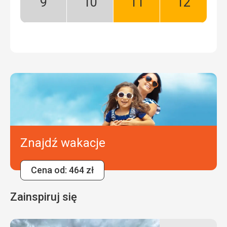
Wrzesień:
Październik:
Listopad:
Grudzień:
Niski
Niski
Dobry
Dobry
sezon
sezon
Znajdź wakacje
Cena od: 464 zł
Zainspiruj się