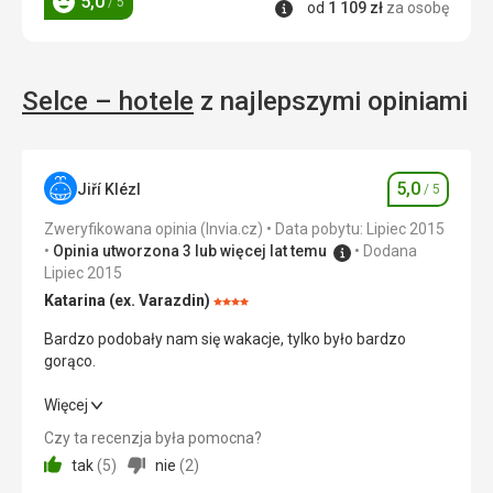
5,0
/ 5
Informacje
od
1 109
zł
za osobę
Ocena
Selce – hotele
z najlepszymi opiniami
5,0
Jiří Klézl
/ 5
Ocena
Zweryfikowana opinia (Invia.cz)
Data pobytu: Lipiec 2015
Opinia utworzona 3 lub więcej lat temu
Dodana
Lipiec 2015
Katarina (ex. Varazdin)
Ocena:
4/5
Bardzo podobały nam się wakacje, tylko było bardzo
gorąco.
Bardzo podobały nam się wakacje, tylko było bardzo
Więcej
gorąco.
Czy ta recenzja była pomocna?
tak
(
5
)
nie
(
2
)
Wyżywienie
5,0
/ 5