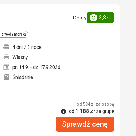
3,8
Dobry
/ 5
Ocena
 z wodą morską
4 dni / 3 noce
Własny
nych
pn 14.9. - cz 17.9.2026
Śniadanie
od
594
zł
za osobę
1 188
zł
Informacje
od
za grupę
Sprawdź cenę