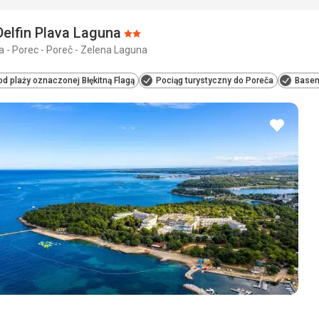
Delfin Plava Laguna
Ocena:
 - Porec - Poreč - Zelena Laguna
2/5
od plaży oznaczonej Błękitną Flagą
Pociąg turystyczny do Poreča
Basen
dodaj
do
ulubio