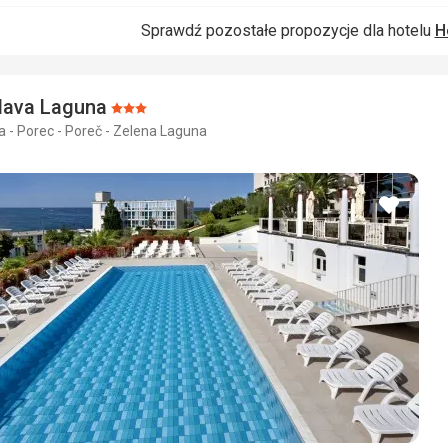
Sprawdź pozostałe propozycje dla hotelu
H
Plava Laguna
Ocena:
 - Porec - Poreč - Zelena Laguna
3/5
dodaj
do
ulubio