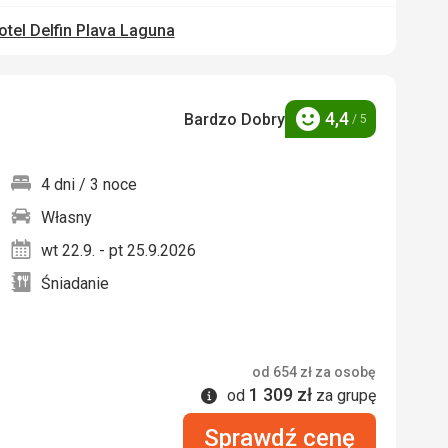
otel Delfin Plava Laguna
4,4
Bardzo Dobry
/ 5
Ocena
4 dni / 3 noce
Własny
nych
wt 22.9. - pt 25.9.2026
Śniadanie
od
654
zł
za osobę
1 309
zł
Informacje
od
za grupę
Sprawdź cenę