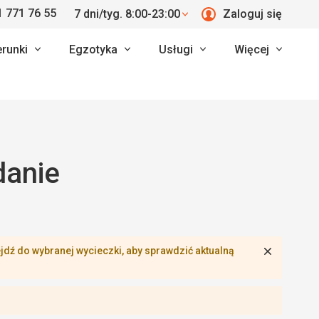
 771 76 55
7 dni/tyg. 8:00-23:00
Zaloguj się
erunki
Egzotyka
Usługi
Więcej
danie
Zamknij
dź do wybranej wycieczki, aby sprawdzić aktualną