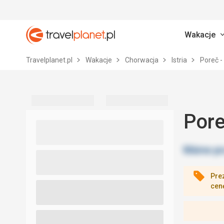
Wakacje
Travelplanet.pl
Travelplanet.pl
Wakacje
Chorwacja
Istria
Poreč 
Pore
Pre
cen