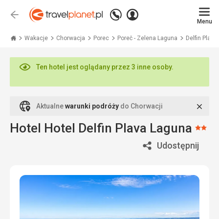
Zadzwoń
Zaloguj
Wstecz
+48
Menu
się
Travelplanet.pl
71
771
Wakacje
Chorwacja
Porec
Poreč - Zelena Laguna
Delfin Plava
76
70
Ten hotel jest oglądany przez 3 inne osoby.
Zamk
Aktualne
warunki podróży
do Chorwacji
Hotel Hotel Delfin Plava Laguna
Oce
2/5
Udostępnij