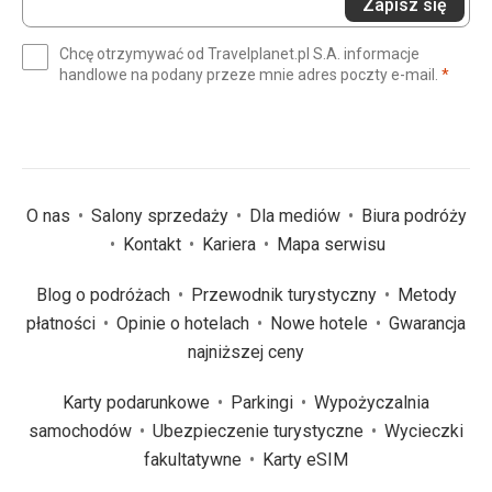
Zapisz się
swój
e-
Chcę otrzymywać od Travelplanet.pl S.A. informacje
mail
(wym
handlowe na podany przeze mnie adres poczty e-mail.
*
(wymagane)
*
O nas
Salony sprzedaży
Dla mediów
Biura podróży
Kontakt
Kariera
Mapa serwisu
Blog o podróżach
Przewodnik turystyczny
Metody
płatności
Opinie o hotelach
Nowe hotele
Gwarancja
najniższej ceny
Karty podarunkowe
Parkingi
Wypożyczalnia
samochodów
Ubezpieczenie turystyczne
Wycieczki
fakultatywne
Karty eSIM