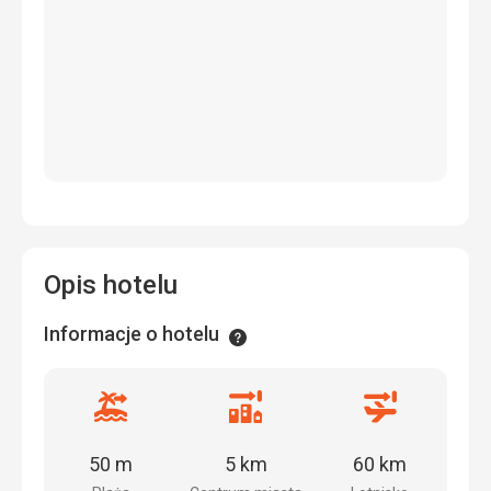
Opis hotelu
Informacje o hotelu
Informacje
Odległość
Odległość
Odległość
od
od
od
plaży
centrum
lotniska
50 m
5 km
60 km
miasta