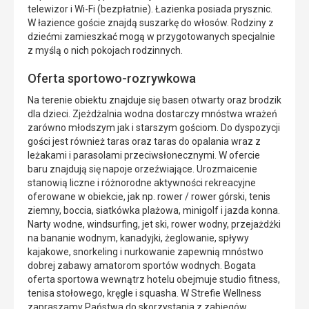
telewizor i Wi-Fi (bezpłatnie). Łazienka posiada prysznic.
W łazience goście znajdą suszarkę do włosów. Rodziny z
dziećmi zamieszkać mogą w przygotowanych specjalnie
z myślą o nich pokojach rodzinnych.
Oferta sportowo-rozrywkowa
Na terenie obiektu znajduje się basen otwarty oraz brodzik
dla dzieci. Zjeżdżalnia wodna dostarczy mnóstwa wrażeń
zarówno młodszym jak i starszym gościom. Do dyspozycji
gości jest również taras oraz taras do opalania wraz z
leżakami i parasolami przeciwsłonecznymi. W ofercie
baru znajdują się napoje orzeźwiające. Urozmaicenie
stanowią liczne i różnorodne aktywności rekreacyjne
oferowane w obiekcie, jak np. rower / rower górski, tenis
ziemny, boccia, siatkówka plażowa, minigolf i jazda konna.
Narty wodne, windsurfing, jet ski, rower wodny, przejażdżki
na bananie wodnym, kanadyjki, żeglowanie, spływy
kajakowe, snorkeling i nurkowanie zapewnią mnóstwo
dobrej zabawy amatorom sportów wodnych. Bogata
oferta sportowa wewnątrz hotelu obejmuje studio fitness,
tenisa stołowego, kręgle i squasha. W Strefie Wellness
zapraszamy Państwa do skorzystania z zabiegów