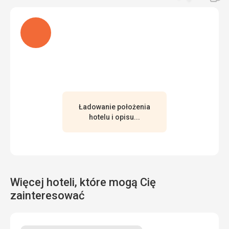
Usługi
Ogólnie hotel wydawał się czysty.
Ładuję
Ta recenzja została automatycznie przetłumaczona za
pomocą Google Translate
Ładowanie położenia
hotelu i opisu...
Więcej hoteli, które mogą Cię
zainteresować