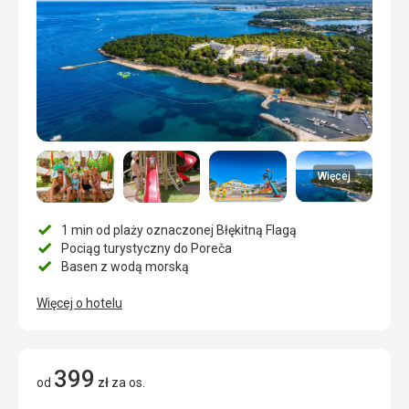
Więcej
1 min od plaży oznaczonej Błękitną Flagą
Pociąg turystyczny do Poreča
Basen z wodą morską
Więcej o hotelu
399
od
zł
za os.