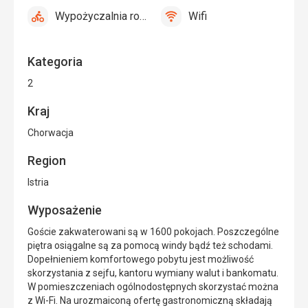
24h
Wypożyczalnia rowerów
Wifi
tak
Wypożyczalnia
tak
Wifi
rowerów
Kategoria
2
Kraj
Chorwacja
Region
Istria
Wyposażenie
Goście zakwaterowani są w 1600 pokojach. Poszczególne
piętra osiągalne są za pomocą windy bądź też schodami.
Dopełnieniem komfortowego pobytu jest możliwość
skorzystania z sejfu, kantoru wymiany walut i bankomatu.
W pomieszczeniach ogólnodostępnych skorzystać można
z Wi-Fi. Na urozmaiconą ofertę gastronomiczną składają