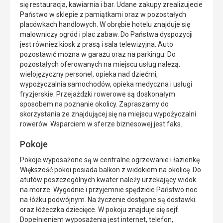
się restauracja, kawiarnia i bar. Udane zakupy zrealizujecie
Państwo w sklepie z pamiątkami oraz w pozostałych
placówkach handlowych. W obrębie hotelu znajduje się
malowniczy ogród i plac zabaw. Do Państwa dyspozycji
jest również kiosk z prasą i sala telewizyjna. Auto
pozostawić można w garażu oraz na parkingu. Do
pozostałych oferowanych na miejscu usług należą:
wielojęzyczny personel, opieka nad dziećmi,
wypożyczalnia samochodów, opieka medyczna i usługi
fryzjerskie. Przejażdżki rowerowe są doskonałym
sposobem na poznanie okolicy. Zapraszamy do
skorzystania ze znajdującej się na miejscu wypożyczalni
rowerów. Wsparciem w sferze biznesowej jest faks.
Pokoje
Pokoje wyposażone są w centralne ogrzewanie i łazienkę.
Większość pokoi posiada balkon z widokiem na okolicę. Do
atutów poszczególnych kwater należy urzekający widok
na morze. Wygodnie i przyjemnie spędzicie Państwo noc
na łóżku podwójnym. Na życzenie dostępne są dostawki
oraz łóżeczka dziecięce. W pokoju znajduje się sejf.
Dopełnieniem wyposażenia jest internet, telefon,