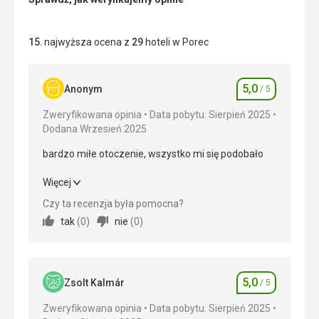
15
. najwyższa ocena z
29
hoteli w Porec
5,0
Anonym
/ 5
Ocena
Zweryfikowana opinia
Data pobytu: Sierpień 2025
Dodana Wrzesień 2025
bardzo miłe otoczenie, wszystko mi się podobało
bardzo miłe otoczenie, wszystko mi się podobało
Więcej
Czy ta recenzja była pomocna?
Wyżywienie
5,0
/ 5
tak
(
0
)
nie
(
0
)
Zakwaterowanie
5,0
/ 5
Okolica
5,0
/ 5
5,0
Zsolt Kalmár
/ 5
Ocena
Usługi
5,0
/ 5
Zweryfikowana opinia
Data pobytu: Sierpień 2025