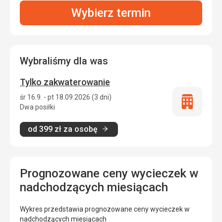
Wybierz termin
Wybraliśmy dla was
Tylko zakwaterowanie
śr 16.9. - pt 18.09.2026 (3 dni)
Tylko
Dwa posiłki
zakwatero
od
399
zł
za osobę
Prognozowane ceny wycieczek w
nadchodzących miesiącach
Wykres przedstawia prognozowane ceny wycieczek w
nadchodzących miesiącach