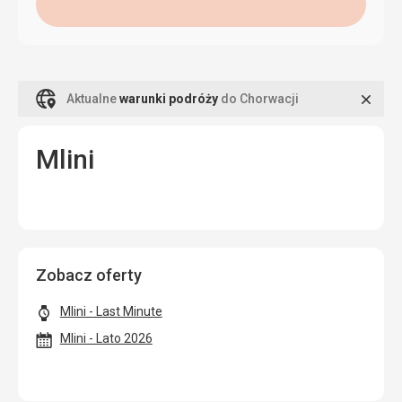
Zamk
Aktualne
warunki podróży
do Chorwacji
Mlini
Zobacz oferty
Mlini - Last Minute
Mlini - Lato 2026