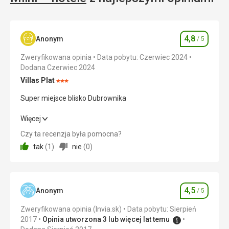
są
z
gór
Srd
4,8
Anonym
/ 5
i
Ocena
Petka
Zweryfikowana opinia
Data pobytu: Czerwiec 2024
oraz
Dodana Czerwiec 2024
niektórych
Villas Plat
części
Ocena:
półwyspu
3/5
Super miejsce blisko Dubrownika
Lapad.
Super miejsce blisko Dubrownika
Więcej
Tylko
trzy
Czy ta recenzja była pomocna?
Wyżywienie
4,0
/ 5
wyspy
tak
(
1
)
nie
(
0
)
są
Zakwaterowanie
5,0
/ 5
zamieszkane:
Kolocep,
Okolica
5,0
/ 5
Lopud
4,5
Anonym
/ 5
Ocena
i
Usługi
5,0
/ 5
Šipan.
Zweryfikowana opinia (Invia.sk)
Data pobytu: Sierpień
Pozostałe
2017
Opinia utworzona 3 lub więcej lat temu
Cena
5,0
/ 5
wyspy