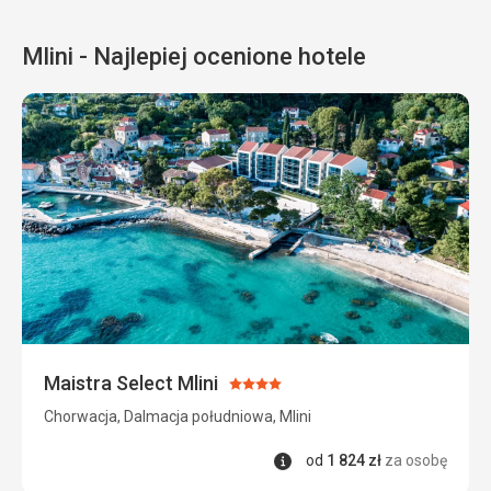
Mlini - Najlepiej ocenione hotele
Maistra Select Mlini
Ocena:
4/5
Chorwacja, Dalmacja południowa, Mlini
Informacje
od
1 824
zł
za osobę