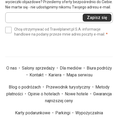
wycieczki objazdowe? Prześlemy oferty bezpośrednio do Ciebie.
Nie martw się - nie udostępnimy nikomu Twojego adresu e-mail.
Wprowadź
Zapisz się
swój
e-
Chcę otrzymywać od Travelplanet.pl S.A. informacje
mail
(wym
handlowe na podany przeze mnie adres poczty e-mail.
*
(wymagane)
*
O nas
Salony sprzedaży
Dla mediów
Biura podróży
Kontakt
Kariera
Mapa serwisu
Blog o podróżach
Przewodnik turystyczny
Metody
płatności
Opinie o hotelach
Nowe hotele
Gwarancja
najniższej ceny
Karty podarunkowe
Parkingi
Wypożyczalnia