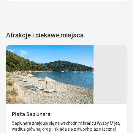
Atrakcje i ciekawe miejsca
Jaskinia
Wyspy
Odyseusza
Elaphiti
Na
Elaphiti
południowej
lub
stronie
inaczej
wyspy
Wyspy
Mljet
Jelenie
znajduje
składają
Plaża Saplunara
się
się
jaskinia
z
Saplunara znajduje się na wschodnim krańcu Wyspy Mljet,
Odyseusza,
dużej
wzdłuż głównej drogi i składa się z dwóch plaż o łącznej
która
ilości