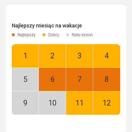
Najlepszy miesiąc na wakacje
Najlepszy
Dobry
Niski sezon
Styczeń:
Luty:
Marzec:
Kwiecień:
Dobry
Dobry
Dobry
Dobry
Maj:
Czerwiec:
Lipiec:
Sierpień:
Niski
Najlepszy
Najlepszy
Najlepszy
sezon
Wrzesień:
Październik:
Listopad:
Grudzień:
Niski
Niski
Dobry
Dobry
sezon
sezon