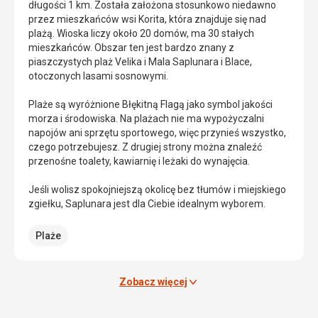
długości 1 km. Została założona stosunkowo niedawno
jest
klifów,
przez mieszkańców wsi Korita, która znajduje się nad
uważana
skał,
plażą. Wioska liczy około 20 domów, ma 30 stałych
za
ośmiu
mieszkańców. Obszar ten jest bardzo znany z
fenomen
wysp
piaszczystych plaż Velika i Mala Saplunara i Blace,
geomorfologiczny.
i
otoczonych lasami sosnowymi.
Jest
pięciu
to
wysepek:
Plaże są wyróżnione Błękitną Flagą jako symbol jakości
formacja
Daksa,
morza i środowiska. Na plażach nie ma wypożyczalni
krasowa,
Koločep,
napojów ani sprzętu sportowego, więc przynieś wszystko,
która
St.
czego potrzebujesz. Z drugiej strony można znaleźć
wygląda
Andrija,
przenośne toalety, kawiarnię i leżaki do wynajęcia.
jak
Lopud,
przepaść.
Ruda,
Jeśli wolisz spokojniejszą okolicę bez tłumów i miejskiego
Z
Šipan,
zgiełku, Saplunara jest dla Ciebie idealnym wyborem.
morzem
Mišnjak,
łączy
Jakljan,
Plaże
ją
Kosmeč,
mały
Goleč,
tunel,
Crkvine,
przez
Tajan
Zobacz więcej
który
i
można
Olipa.