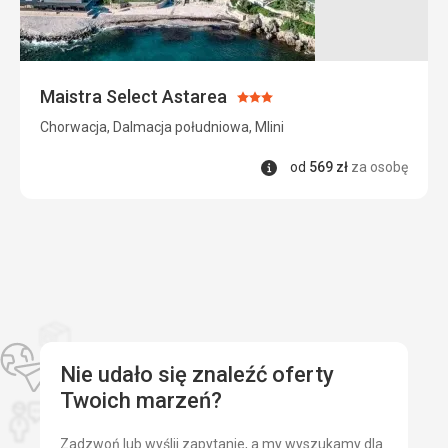
Zakwaterowanie
Czyste.
Usługi
Odpowiednie, w porządku.
Maistra Select Astarea
Ocena:
Ta recenzja została automatycznie przetłumaczona za
3/5
Chorwacja, Dalmacja południowa, Mlini
pomocą Google Translate
Informacje
od
569
zł
za osobę
Nie udało się znaleźć oferty
Twoich marzeń?
Zadzwoń lub wyślij zapytanie, a my wyszukamy dla