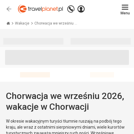
Zadzwoń
Zaloguj
Wstecz
+48 71 771 76 55
Menu
się
Travelplanet.pl
Wakacje
Chorwacja we wrześniu ...
Chorwacja we wrześniu 2026,
wakacje w Chorwacji
W okresie wakacyjnym turyści tłumnie ruszają na podbój tego
kraju, ale wraz z ostatnimi sierpniowymi dniami, wiele kurortów
turystycznych zauważa mniejszy ruch gości. Wrześniowe