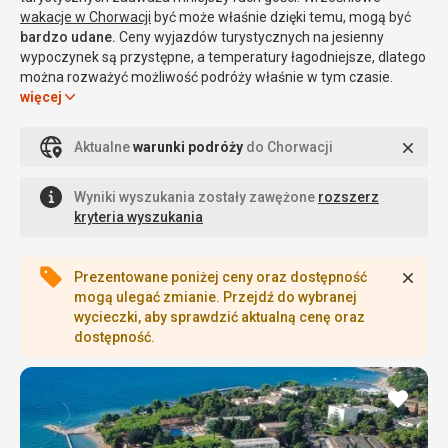
wakacje w Chorwacji
być może właśnie dzięki temu, mogą być
bardzo udane.
Ceny wyjazdów turystycznych na jesienny
wypoczynek są przystępne, a temperatury łagodniejsze, dlatego
można rozważyć możliwość podróży właśnie w tym czasie.
więcej
Zamk
Aktualne
warunki podróży
do Chorwacji
Czy warto jechać do Chorwacji we
wrześniu?
Wyniki wyszukania zostały zawężone
rozszerz
kryteria wyszukania
We wrześniu na urlop
można jechać z całą rodziną
,
przyjaciółmi, ale i seniorzy znajdą tu ciszę i spokój, które pozwolą
Zamk
Prezentowane poniżej ceny oraz dostępność
na prawdziwy wypoczynek. Można zwiedzać, korzystać z
mogą ulegać zmianie. Przejdź do wybranej
uroków kurortów turystycznych albo wybrać się do
przepięknych
wycieczki, aby sprawdzić aktualną cenę oraz
parków narodowych,
które zachęcają do podziwiania przyrody z
dostępność.
bliska. We wrześniu w Chorwacji nawet w dużych miastach, jak
Dubrownik, Trogir
czy
Split
, nie ma wielu podróżnych. Można
spacerować, podziwiać zabytki i napawać się szczególną
dodaj
śródziemnomorską atmosferą. Ciepły Adriatyk sprzyja
do
uprawianiu sportów wodnych, a słońce, które nadal mocno
ulubi
operuje na niebie, zachęca do opalania się na nieco