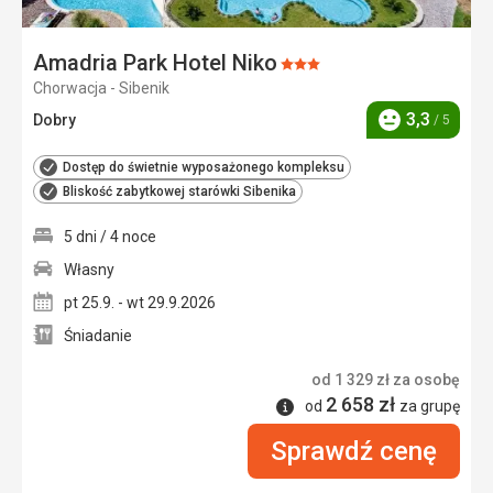
Amadria Park Hotel Niko
Ocena:
Chorwacja - Sibenik
3/5
3,3
Dobry
/ 5
Ocena
Dostęp do świetnie wyposażonego kompleksu
Bliskość zabytkowej starówki Sibenika
5 dni / 4 noce
Własny
pt 25.9. - wt 29.9.2026
Śniadanie
od
1 329
zł
za osobę
2 658
zł
Informacje
od
za grupę
Sprawdź cenę