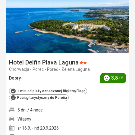
ulubi
Hotel Delfin Plava Laguna
Ocena:
Chorwacja - Porec - Poreč - Zelena Laguna
2/5
3,8
Dobry
/ 5
Ocena
1 min od plaży oznaczonej Błękitną Flagą
Pociąg turystyczny do Poreča
5 dni / 4 noce
Własny
śr 16.9. - nd 20.9.2026