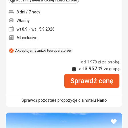
Rodzinny hotel w cichej części kurortu
8 dni / 7 nocy
Własny
wt 8.9. - wt 15.9.2026
All inclusive
Akceptujemy zniżki touroperatorów
od
1 979
zł
za osobę
3 957
zł
Informacje
od
za grupę
Sprawdź cenę
Sprawdź pozostałe propozycje dla hotelu
Nano
dodaj
do