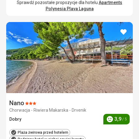
Sprawdź pozostałe propozycje dla hotelu
Apartments
Polynesia Plava Laguna
dodaj
do
ulubi
Nano
Ocena:
Chorwacja - Riwiera Makarska - Drvenik
3/5
3,9
Dobry
/ 5
Ocena
Plaża żwirowa przed hotelem