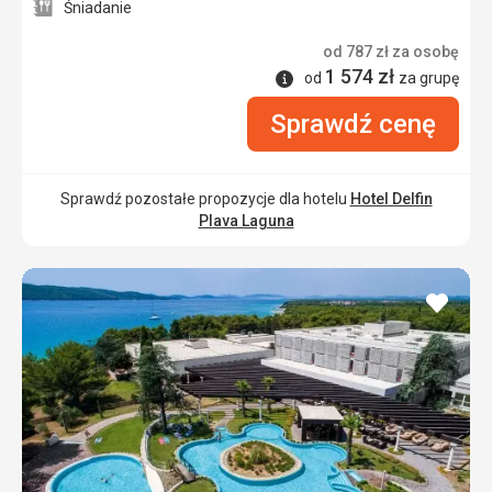
Śniadanie
od
787
zł
za osobę
1 574
zł
Informacje
od
za grupę
Sprawdź cenę
Sprawdź pozostałe propozycje dla hotelu
Hotel Delfin
Plava Laguna
dodaj
do
ulubi