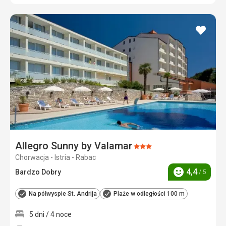
dodaj
do
ulubi
Allegro Sunny by Valamar
Ocena:
Chorwacja - Istria - Rabac
3/5
4,4
Bardzo Dobry
/ 5
Ocena
Na półwyspie St. Andrija
Plaże w odległości 100 m
5 dni / 4 noce