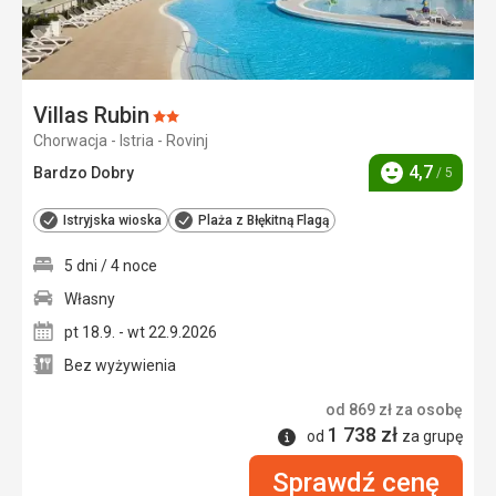
Villas Rubin
Ocena:
Chorwacja - Istria - Rovinj
2/5
4,7
Bardzo Dobry
/ 5
Ocena
Istryjska wioska
Plaża z Błękitną Flagą
5 dni / 4 noce
Własny
pt 18.9. - wt 22.9.2026
Bez wyżywienia
od
869
zł
za osobę
1 738
zł
Informacje
od
za grupę
Sprawdź cenę