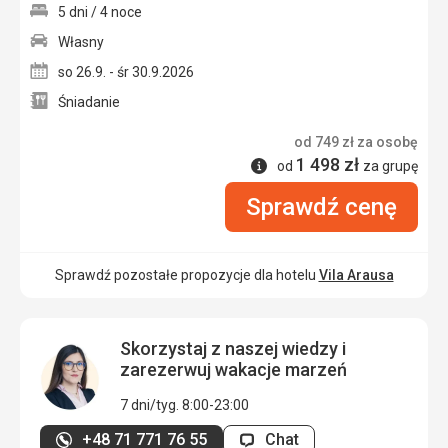
5 dni / 4 noce
Własny
so 26.9. - śr 30.9.2026
Śniadanie
od
749
zł
za osobę
1 498
zł
Informacje
od
za grupę
Sprawdź cenę
Sprawdź pozostałe propozycje dla hotelu
Vila Arausa
Skorzystaj z naszej wiedzy i
zarezerwuj wakacje marzeń
7 dni/tyg. 8:00-23:00
+48 71 771 76 55
Chat