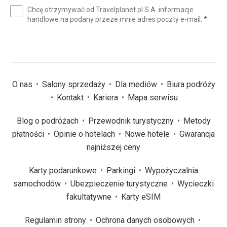
e-
Chcę otrzymywać od Travelplanet.pl S.A. informacje
mail
(wym
handlowe na podany przeze mnie adres poczty e-mail.
*
(wymagane)
*
O nas
Salony sprzedaży
Dla mediów
Biura podróży
Kontakt
Kariera
Mapa serwisu
Blog o podróżach
Przewodnik turystyczny
Metody
płatności
Opinie o hotelach
Nowe hotele
Gwarancja
najniższej ceny
Karty podarunkowe
Parkingi
Wypożyczalnia
samochodów
Ubezpieczenie turystyczne
Wycieczki
fakultatywne
Karty eSIM
Regulamin strony
Ochrona danych osobowych