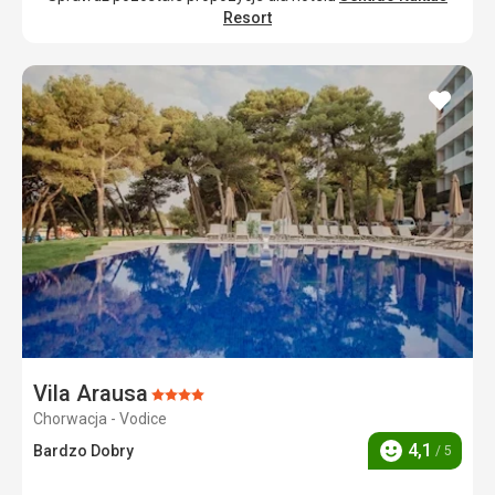
Resort
dodaj
do
ulubi
Vila Arausa
Ocena:
Chorwacja - Vodice
4/5
4,1
Bardzo Dobry
/ 5
Ocena