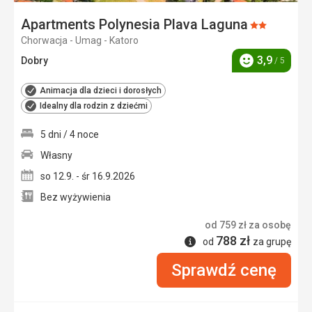
Apartments Polynesia Plava Laguna
Ocena:
Chorwacja - Umag - Katoro
2/5
3,9
Dobry
/ 5
Ocena
Animacja dla dzieci i dorosłych
Idealny dla rodzin z dziećmi
5 dni / 4 noce
Własny
so 12.9. - śr 16.9.2026
Bez wyżywienia
od
759
zł
za osobę
788
zł
Informacje
od
za grupę
Sprawdź cenę