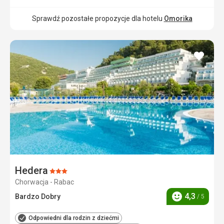
Sprawdź pozostałe propozycje dla hotelu
Omorika
dodaj
do
ulubi
Hedera
Ocena:
Chorwacja - Rabac
3/5
4,3
Bardzo Dobry
/ 5
Ocena
Odpowiedni dla rodzin z dziećmi