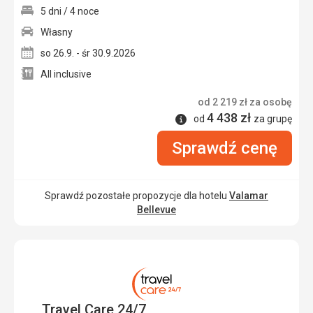
5 dni / 4 noce
Własny
so 26.9. - śr 30.9.2026
All inclusive
od
2 219
zł
za osobę
4 438
zł
Informacje
od
za grupę
Sprawdź cenę
Sprawdź pozostałe propozycje dla hotelu
Valamar
Bellevue
Travel Care 24/7