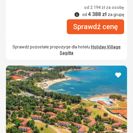
od
2 194
zł
za osobę
4 388
zł
Informacje
od
za grupę
Sprawdź cenę
Sprawdź pozostałe propozycje dla hotelu
Holiday Village
Sagitta
dodaj
do
ulubi