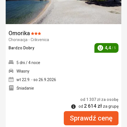
Omorika
Ocena:
Chorwacja - Crikvenica
3/5
4,4
Bardzo Dobry
/ 5
Ocena
5 dni / 4 noce
Własny
wt 22.9. - so 26.9.2026
Śniadanie
od
1 307
zł
za osobę
2 614
zł
Informacje
od
za grupę
Sprawdź cenę