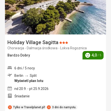
Holiday Village Sagitta
Ocena:
Chorwacja - Dalmacja środkowa - Lokva Rogoznica
3/5
4,0
Bardzo Dobry
/ 5
Ocena
6 dni / 5 nocy
Berlin
Split
Wyświetl plan lotu
nd 20.9. - pt 25.9.2026
Śniadanie
Tylko w Travelplanet.pl!
3 dni do namysłu.