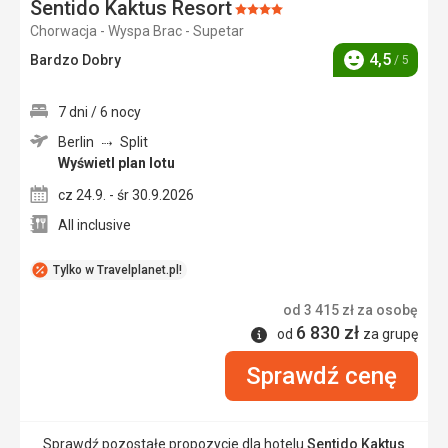
Sentido Kaktus Resort
Ocena:
Chorwacja - Wyspa Brac - Supetar
4/5
4,5
Bardzo Dobry
/ 5
Ocena
7 dni / 6 nocy
Berlin
Split
Wyświetl plan lotu
cz 24.9. - śr 30.9.2026
All inclusive
Tylko w Travelplanet.pl!
od
3 415
zł
za osobę
6 830
zł
Informacje
od
za grupę
Sprawdź cenę
Sprawdź pozostałe propozycje dla hotelu
Sentido Kaktus