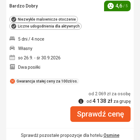
4,6
Bardzo Dobry
/ 5
Ocena
Niezwykle malownicze otoczenie
Liczne udogodnienia dla aktywnych
5 dni / 4 noce
Własny
so 26.9. - śr 30.9.2026
Dwa posiłki
Gwarancja stałej ceny za 100zł/os.
od
2 069
zł
za osobę
4 138
zł
Informacje
od
za grupę
Sprawdź cenę
Sprawdź pozostałe propozycje dla hotelu
Osmine