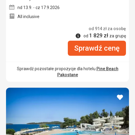
nd 13.9. - cz 17.9.2026
All inclusive
od
914
zł
za osobę
1 829
zł
Informacje
od
za grupę
Sprawdź cenę
Sprawdź pozostałe propozycje dla hotelu
Pine Beach
Pakostane
dodaj
do
ulubi