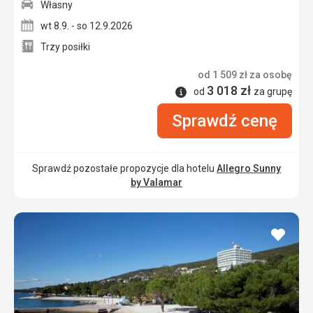
Własny
wt 8.9. - so 12.9.2026
Trzy posiłki
od
1 509
zł
za osobę
3 018
zł
Informacje
od
za grupę
Sprawdź cenę
Sprawdź pozostałe propozycje dla hotelu
Allegro Sunny
by Valamar
dodaj
do
ulubi