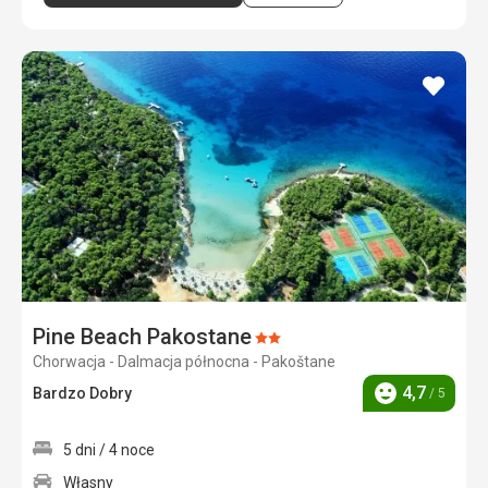
dodaj
do
ulubi
Pine Beach Pakostane
Ocena:
Chorwacja - Dalmacja północna - Pakoštane
2/5
4,7
Bardzo Dobry
/ 5
Ocena
5 dni / 4 noce
Własny