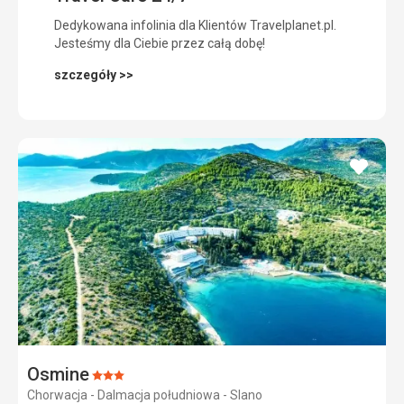
Dedykowana infolinia dla Klientów Travelplanet.pl.
Jesteśmy dla Ciebie przez całą dobę!
szczegóły >>
dodaj
do
ulubi
Osmine
Ocena:
Chorwacja - Dalmacja południowa - Slano
3/5