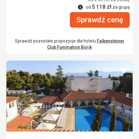
5 118
zł
Informacje
od
za grupę
Sprawdź cenę
Sprawdź pozostałe propozycje dla hotelu
Falkensteiner
Club Funimation Borik
dodaj
do
ulubi