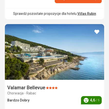
Sprawdź pozostałe propozycje dla hotelu
Villas Rubin
dodaj
do
ulubi
Valamar Bellevue
Ocena:
Chorwacja - Rabac
4/5
4,6
Bardzo Dobry
/ 5
Ocena