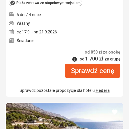
Plaża żwirowa ze stopniowym wejściem
5 dni / 4 noce
Własny
cz 17.9. - pn 21.9.2026
Śniadanie
od
850
zł
za osobę
1 700
zł
Informacje
od
za grupę
Sprawdź cenę
Sprawdź pozostałe propozycje dla hotelu
Hedera
dodaj
do
ulubi