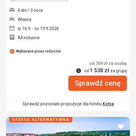
4 dni / 3 noce
Własny
śr 16.9. - so 19.9.2026
All inclusive
Wybierane przez rodziców
od
769
zł
za osobę
1 538
zł
Informacje
od
za grupę
Sprawdź cenę
Sprawdź pozostałe propozycje dla hotelu
Kotva
OFERTA ALTERNATYWNA
dodaj
do
ulubi