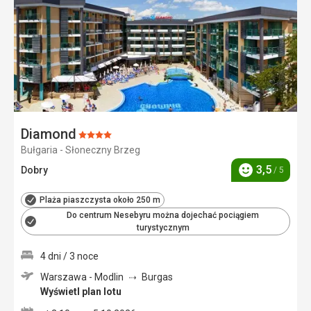
Diamond
Ocena:
Bułgaria - Słoneczny Brzeg
4/5
3,5
Dobry
/ 5
Ocena
Plaża piaszczysta około 250 m
Do centrum Nesebyru można dojechać pociągiem
turystycznym
4 dni / 3 noce
Warszawa - Modlin
Burgas
Wyświetl plan lotu