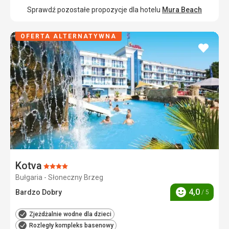
Sprawdź pozostałe propozycje dla hotelu
Mura Beach
OFERTA ALTERNATYWNA
dodaj
do
ulubi
Kotva
Ocena:
Bułgaria - Słoneczny Brzeg
4/5
4,0
Bardzo Dobry
/ 5
Ocena
Zjeżdżalnie wodne dla dzieci
Rozległy kompleks basenowy