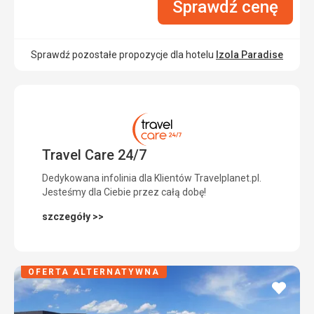
Sprawdź cenę
Sprawdź pozostałe propozycje dla hotelu
Izola Paradise
Travel Care 24/7
Dedykowana infolinia dla Klientów Travelplanet.pl.
Jesteśmy dla Ciebie przez całą dobę!
szczegóły >>
OFERTA ALTERNATYWNA
dodaj
do
ulubi