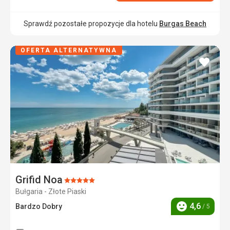
Sprawdź pozostałe propozycje dla hotelu
Burgas Beach
OFERTA ALTERNATYWNA
dodaj
do
ulubi
Grifid Noa
Ocena:
Bułgaria - Złote Piaski
5/5
4,6
Bardzo Dobry
/ 5
Ocena