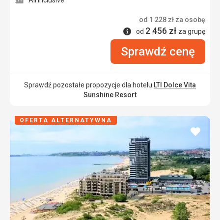
od
1 228
zł
za osobę
2 456
zł
Informacje
od
za grupę
Sprawdź cenę
Sprawdź pozostałe propozycje dla hotelu
LTI Dolce Vita
Sunshine Resort
OFERTA ALTERNATYWNA
dodaj
do
ulubi