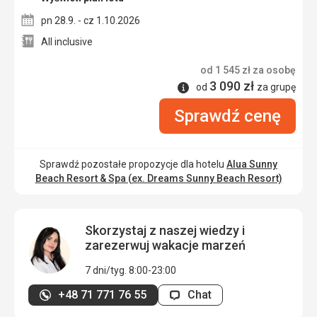
pn 28.9. - cz 1.10.2026
All inclusive
od
1 545
zł
za osobę
3 090
zł
Informacje
od
za grupę
Sprawdź cenę
Sprawdź pozostałe propozycje dla hotelu
Alua Sunny
Beach Resort & Spa (ex. Dreams Sunny Beach Resort)
Skorzystaj z naszej wiedzy i
zarezerwuj wakacje marzeń
7 dni/tyg. 8:00-23:00
+48 71 771 76 55
Chat