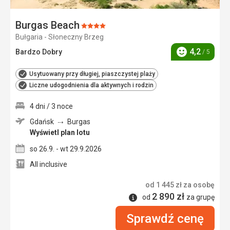
Burgas Beach
Ocena:
Bułgaria - Słoneczny Brzeg
4/5
4,2
Bardzo Dobry
/ 5
Ocena
Usytuowany przy długiej, piaszczystej plaży
Liczne udogodnienia dla aktywnych i rodzin
4 dni / 3 noce
Gdańsk
Burgas
Wyświetl plan lotu
so 26.9. - wt 29.9.2026
All inclusive
od
1 445
zł
za osobę
2 890
zł
Informacje
od
za grupę
Sprawdź cenę