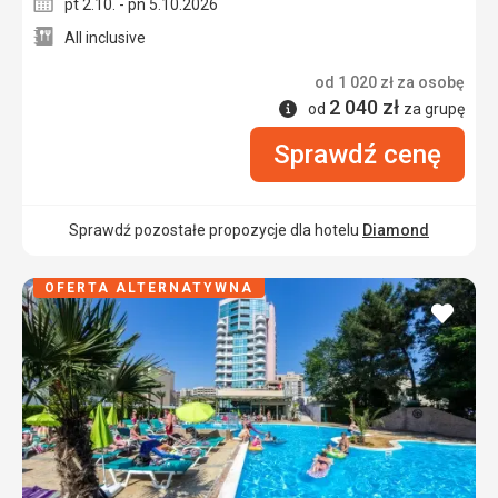
pt 2.10. - pn 5.10.2026
All inclusive
od
1 020
zł
za osobę
2 040
zł
Informacje
od
za grupę
Sprawdź cenę
Sprawdź pozostałe propozycje dla hotelu
Diamond
OFERTA ALTERNATYWNA
dodaj
do
ulubi