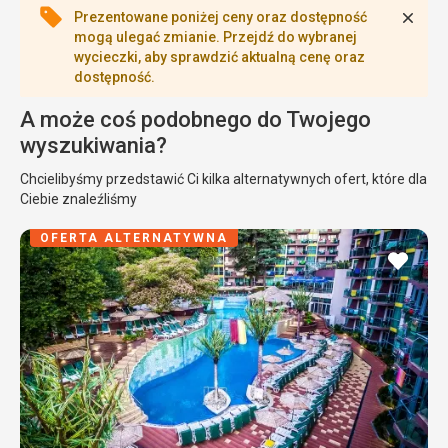
Zamk
Prezentowane poniżej ceny oraz dostępność
mogą ulegać zmianie. Przejdź do wybranej
wycieczki, aby sprawdzić aktualną cenę oraz
dostępność.
A może coś podobnego do Twojego
wyszukiwania?
Chcielibyśmy przedstawić Ci kilka alternatywnych ofert, które dla
Ciebie znaleźliśmy
OFERTA ALTERNATYWNA
dodaj
do
ulubi