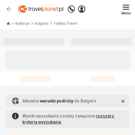
Zadzwoń
Zaloguj
Wstecz
+48 71 771 76 55
Menu
się
Travelplanet.pl
Wakacje
Bułgaria
Yobboo Travel
Zamk
Aktualne
warunki podróży
do Bułgarii
Wyniki wyszukania zostały zawężone
rozszerz
kryteria wyszukania