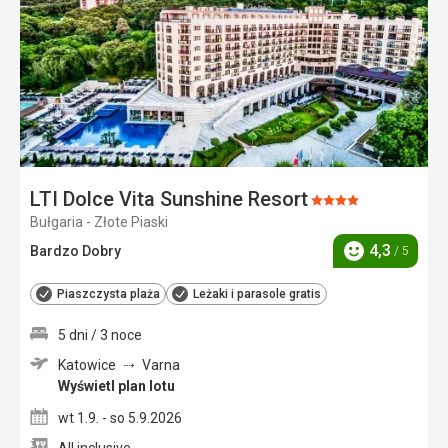
LTI Dolce Vita Sunshine Resort
Ocena:
Bułgaria - Złote Piaski
4/5
4,3
Bardzo Dobry
/ 5
Ocena
Piaszczysta plaża
Leżaki i parasole gratis
5 dni / 3 noce
Katowice
Varna
Wyświetl plan lotu
wt 1.9. - so 5.9.2026
All inclusive