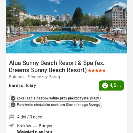
ulubi
Alua Sunny Beach Resort & Spa (ex.
Dreams Sunny Beach Resort)
Ocena:
Bułgaria - Słoneczny Brzeg
5/5
4,5
Bardzo Dobry
/ 5
Ocena
Lokalizacja bezpośrednio przy piaszczystej plaży
Położenie niedaleko centrum Słonecznego Brzegu
4 dni / 3 noce
Kraków
Burgas
Wyświetl plan lotu