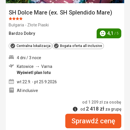
SH Dolce Mare (ex. SH Splendido Mare)
Ocena:
Bułgaria - Złote Piaski
4/5
4,1
Bardzo Dobry
/ 5
Ocena
Centralna lokalizacja
Bogata oferta all inclusive
4 dni / 3 noce
Katowice
Varna
Wyświetl plan lotu
wt 22.9. - pt 25.9.2026
All inclusive
od
1 209
zł
za osobę
2 418
zł
Informacje
od
za grupę
Sprawdź cenę