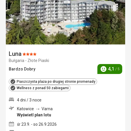
Luna
Ocena:
Bułgaria - Złote Piaski
4/5
4,1
Bardzo Dobry
/ 5
Ocena
Piaszczysta plaża po drugiej stronie promenady
Wellness z ponad 50 zabiegami
4 dni / 3 noce
Katowice
Varna
Wyświetl plan lotu
śr 23.9. - so 26.9.2026