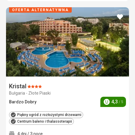
OFERTA ALTERNATYWNA
dodaj
do
ulubi
Kristal
Ocena:
Bułgaria - Złote Piaski
4/5
4,3
Bardzo Dobry
/ 5
Ocena
Piękny ogród z rozłożystymi drzewami
Centrum baleno i thalassoterapii
4 dni / 3 noce