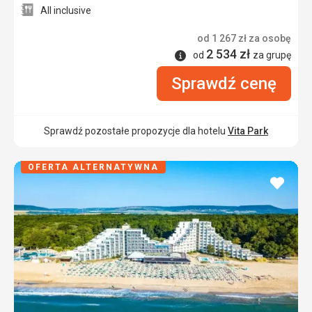
All inclusive
od
1 267
zł
za osobę
2 534
zł
Informacje
od
za grupę
Sprawdź cenę
Sprawdź pozostałe propozycje dla hotelu
Vita Park
OFERTA ALTERNATYWNA
dodaj
do
ulubi