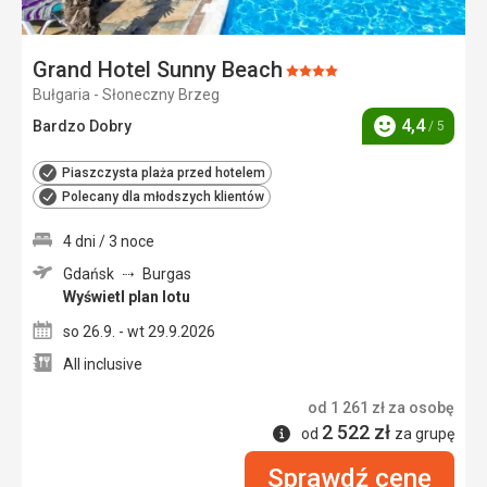
Grand Hotel Sunny Beach
Ocena:
Bułgaria - Słoneczny Brzeg
4/5
4,4
Bardzo Dobry
/ 5
Ocena
Piaszczysta plaża przed hotelem
Polecany dla młodszych klientów
4 dni / 3 noce
Gdańsk
Burgas
Wyświetl plan lotu
so 26.9. - wt 29.9.2026
All inclusive
od
1 261
zł
za osobę
2 522
zł
Informacje
od
za grupę
Sprawdź cenę