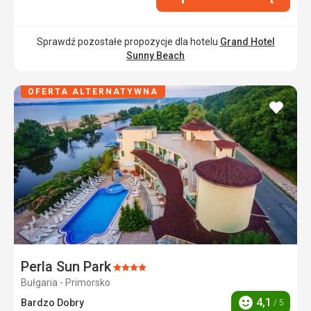
Sprawdź pozostałe propozycje dla hotelu
Grand Hotel
Sunny Beach
OFERTA ALTERNATYWNA
dodaj
do
ulubi
Perla Sun Park
Ocena:
Bułgaria - Primorsko
4/5
4,1
Bardzo Dobry
/ 5
Ocena