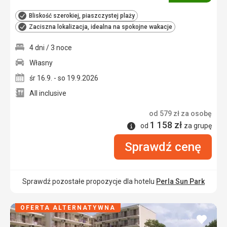
Bliskość szerokiej, piaszczystej plaży
Zaciszna lokalizacja, idealna na spokojne wakacje
4 dni / 3 noce
Własny
śr 16.9. - so 19.9.2026
All inclusive
od
579
zł
za osobę
1 158
zł
Informacje
od
za grupę
Sprawdź cenę
Sprawdź pozostałe propozycje dla hotelu
Perla Sun Park
OFERTA ALTERNATYWNA
dodaj
do