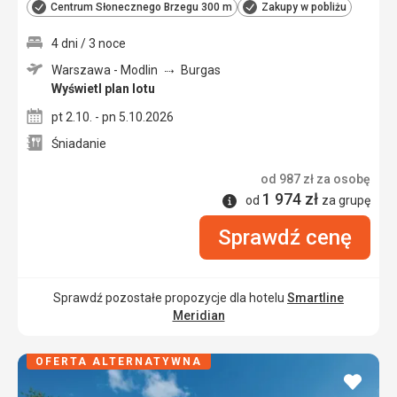
Centrum Słonecznego Brzegu 300 m
Zakupy w pobliżu
4 dni / 3 noce
Warszawa - Modlin
Burgas
Wyświetl plan lotu
pt 2.10. - pn 5.10.2026
Śniadanie
od
987
zł
za osobę
1 974
zł
Informacje
od
za grupę
Sprawdź cenę
Sprawdź pozostałe propozycje dla hotelu
Smartline
Meridian
OFERTA ALTERNATYWNA
dodaj
do