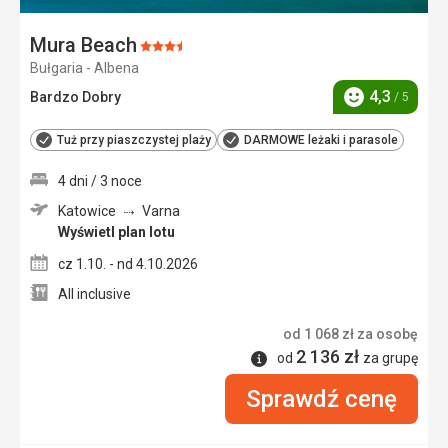
Mura Beach
Ocena:
Bułgaria - Albena
3.5/5
4,3
Bardzo Dobry
/ 5
Ocena
Tuż przy piaszczystej plaży
DARMOWE leżaki i parasole
4 dni / 3 noce
Katowice
Varna
Wyświetl plan lotu
cz 1.10. - nd 4.10.2026
All inclusive
od
1 068
zł
za osobę
2 136
zł
Informacje
od
za grupę
Sprawdź cenę