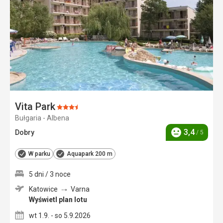
ulubi
Vita Park
Ocena:
Bułgaria - Albena
3.5/5
3,4
Dobry
/ 5
Ocena
W parku
Aquapark 200 m
5 dni / 3 noce
Katowice
Varna
Wyświetl plan lotu
wt 1.9. - so 5.9.2026