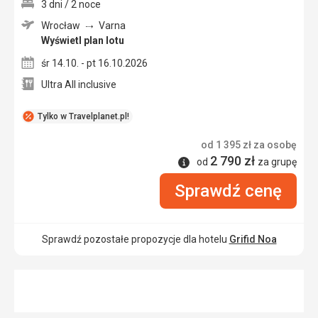
3 dni / 2 noce
Wrocław
Varna
Wyświetl plan lotu
śr 14.10. - pt 16.10.2026
Ultra All inclusive
Tylko w Travelplanet.pl!
od
1 395
zł
za osobę
2 790
zł
Informacje
od
za grupę
Sprawdź cenę
Sprawdź pozostałe propozycje dla hotelu
Grifid Noa