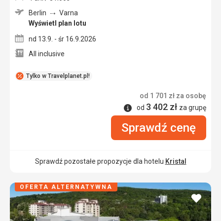
Berlin
Varna
Wyświetl plan lotu
nd 13.9. - śr 16.9.2026
All inclusive
Tylko w Travelplanet.pl!
od
1 701
zł
za osobę
3 402
zł
Informacje
od
za grupę
Sprawdź cenę
Sprawdź pozostałe propozycje dla hotelu
Kristal
OFERTA ALTERNATYWNA
dodaj
do
ulubi