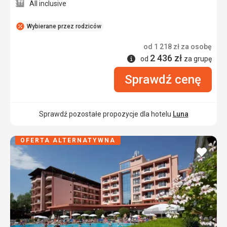
All inclusive
Wybierane przez rodziców
od
1 218
zł
za osobę
2 436
zł
Informacje
od
za grupę
Sprawdź cenę
Sprawdź pozostałe propozycje dla hotelu
Luna
OFERTA ALTERNATYWNA
dodaj
do
ulubi