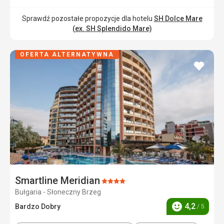
Sprawdź pozostałe propozycje dla hotelu
SH Dolce Mare
(ex. SH Splendido Mare)
OFERTA ALTERNATYWNA
dodaj
do
ulubi
Smartline Meridian
Ocena:
Bułgaria - Słoneczny Brzeg
4/5
4,2
Bardzo Dobry
/ 5
Ocena