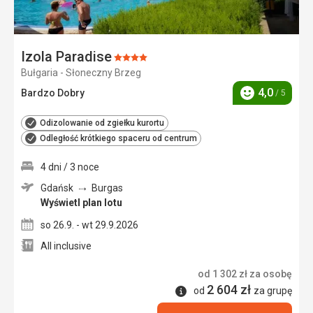
Izola Paradise
Ocena:
Bułgaria - Słoneczny Brzeg
4/5
4,0
Bardzo Dobry
/ 5
Ocena
Odizolowanie od zgiełku kurortu
Odległość krótkiego spaceru od centrum
4 dni / 3 noce
Gdańsk
Burgas
Wyświetl plan lotu
so 26.9. - wt 29.9.2026
All inclusive
od
1 302
zł
za osobę
2 604
zł
Informacje
od
za grupę