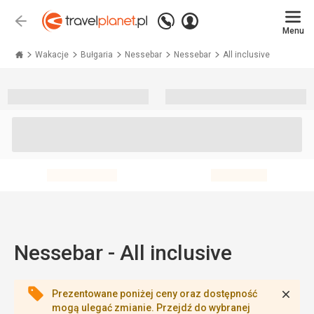
Zadzwoń
Zaloguj
Wstecz
+48 71 771 76 55
Menu
się
Travelplanet.pl
Wakacje
Bułgaria
Nessebar
Nessebar
All inclusive
Nessebar - All inclusive
Zamk
Prezentowane poniżej ceny oraz dostępność
mogą ulegać zmianie. Przejdź do wybranej