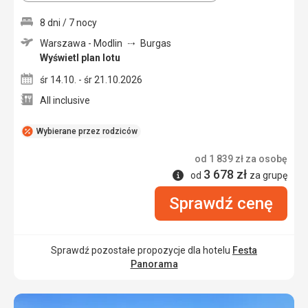
8 dni / 7 nocy
Warszawa - Modlin
Burgas
Wyświetl plan lotu
śr 14.10. - śr 21.10.2026
All inclusive
Wybierane przez rodziców
od
1 839
zł
za osobę
3 678
zł
Informacje
od
za grupę
Sprawdź cenę
Sprawdź pozostałe propozycje dla hotelu
Festa
Panorama