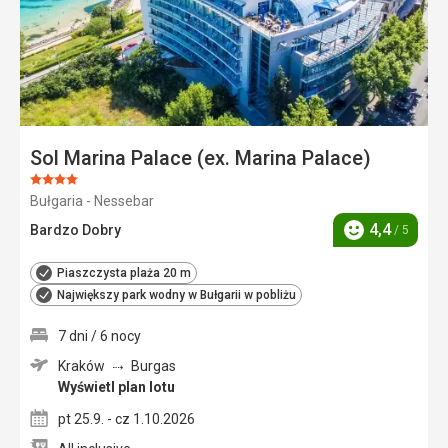
Sol Marina Palace (ex. Marina Palace)
Ocena:
Bułgaria - Nessebar
4/5
4,4
Bardzo Dobry
/ 5
Ocena
Piaszczysta plaża 20 m
Największy park wodny w Bułgarii w pobliżu
7 dni / 6 nocy
Kraków
Burgas
Wyświetl plan lotu
pt 25.9. - cz 1.10.2026