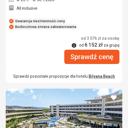
All inclusive
Gwarancja niezmienności ceny
Bezkosztowa zmiana zakwaterowania
od
3 076
zł
za osobę
6 152
zł
Informacje
od
za grupę
Sprawdź cenę
Sprawdź pozostałe propozycje dla hotelu
Bilyana Beach
dodaj
do
ulubi