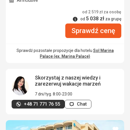
All inclusive
od
2 519
zł
za osobę
5 038
zł
Informacje
od
za grupę
Sprawdź cenę
Sprawdź pozostałe propozycje dla hotelu
Sol Marina
Palace (ex. Marina Palace)
Skorzystaj z naszej wiedzy i
zarezerwuj wakacje marzeń
7 dni/tyg. 8:00-23:00
+48 71 771 76 55
Chat
dodaj