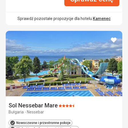
Sprawdź pozostałe propozycje dla hotelu
Kamenec
dodaj
do
ulubi
Sol Nessebar Mare
Ocena:
Bułgaria - Nessebar
4.5/5
Nowoczesne i przestronne pokoje