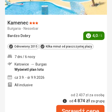
Kamenec
Ocena:
Bułgaria - Nessebar
3/5
4,0
Bardzo Dobry
/ 5
Ocena
Odnowiony 2015
Kilka minut od piaszczystej plaży
7 dni / 6 nocy
Katowice
Burgas
Wyświetl plan lotu
cz 3.9. - śr 9.9.2026
All inclusive
od
2 437
zł
za osobę
4 874
zł
Informacje
od
za grupę
Sprawdź cenę