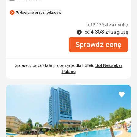
Wybierane przez rodziców
od
2 179
zł
za osobę
4 358
zł
Informacje
od
za grupę
Sprawdź cenę
Sprawdź pozostałe propozycje dla hotelu
Sol Nessebar
Palace
dodaj
do
ulubi