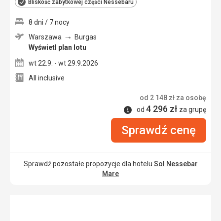
Bliskość zabytkowej części Nessebaru
8 dni / 7 nocy
Warszawa
Burgas
Wyświetl plan lotu
wt 22.9. - wt 29.9.2026
All inclusive
od
2 148
zł
za osobę
4 296
zł
Informacje
od
za grupę
Sprawdź cenę
Sprawdź pozostałe propozycje dla hotelu
Sol Nessebar
Mare