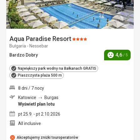
Aqua Paradise Resort
Ocena:
Bułgaria - Nessebar
4/5
4,6
Bardzo Dobry
/ 5
Ocena
Największy park wodny na Bałkanach GRATIS
Piaszczysta plaża 500 m
8 dni / 7 nocy
Katowice
Burgas
Wyświetl plan lotu
pt 25.9. - pt 2.10.2026
All inclusive
Akceptujemy zniżki touroperatorów