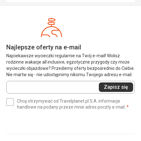
Najlepsze oferty na e-mail
Najciekawsze wycieczki regularnie na Twój e-mail! Wolisz
rodzinne wakacje all inclusive, egzotyczne przygody czy może
wycieczki objazdowe? Prześlemy oferty bezpośrednio do Ciebie.
Nie martw się - nie udostępnimy nikomu Twojego adresu e-mail.
Wprowadź
Zapisz się
swój
e-
Chcę otrzymywać od Travelplanet.pl S.A. informacje
mail
(wym
handlowe na podany przeze mnie adres poczty e-mail.
*
(wymagane)
*