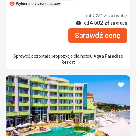
Wybierane przez rodziców
od
2 251
zł
za osobę
4 502
zł
Informacje
od
za grupę
Sprawdź cenę
Sprawdź pozostałe propozycje dla hotelu
Aqua Paradise
Resort
dodaj
do
ulubi