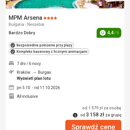
MPM Arsena
Ocena:
Bułgaria - Nessebar
4/5
4,4
Bardzo Dobry
/ 5
Ocena
Bezpośrednie położenie przy plaży
Kompleks basenowy z licznymi animacjami
7 dni / 6 nocy
Kraków
Burgas
Wyświetl plan lotu
pn 5.10. - nd 11.10.2026
All inclusive
od
1 579
zł
za osobę
3 158
zł
Informacje
od
za grupę
Sprawdź cenę