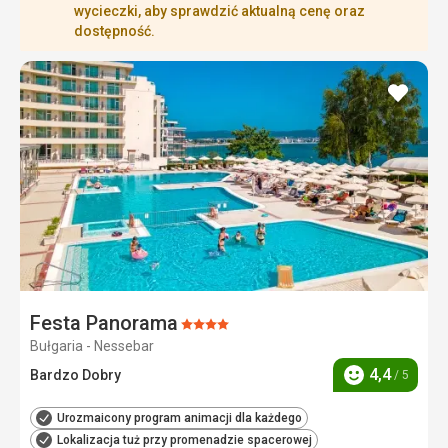
wycieczki, aby sprawdzić aktualną cenę oraz
dostępność.
dodaj
do
ulubi
Festa Panorama
Ocena:
Bułgaria - Nessebar
4/5
4,4
Bardzo Dobry
/ 5
Ocena
Urozmaicony program animacji dla każdego
Lokalizacja tuż przy promenadzie spacerowej