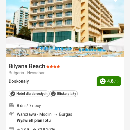
do
ulubi
Bilyana Beach
Ocena:
Bułgaria - Nessebar
4/5
4,8
Doskonały
/ 5
Ocena
Hotel dla dorosłych
Blisko plaży
8 dni / 7 nocy
Warszawa - Modlin
Burgas
Wyświetl plan lotu
śr 23.9. - śr 30.9.2026