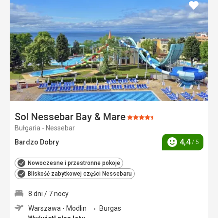
dodaj
do
ulubi
Sol Nessebar Bay & Mare
Ocena:
Bułgaria - Nessebar
4.5/5
4,4
Bardzo Dobry
/ 5
Ocena
Nowoczesne i przestronne pokoje
Bliskość zabytkowej części Nessebaru
8 dni / 7 nocy
Warszawa - Modlin
Burgas