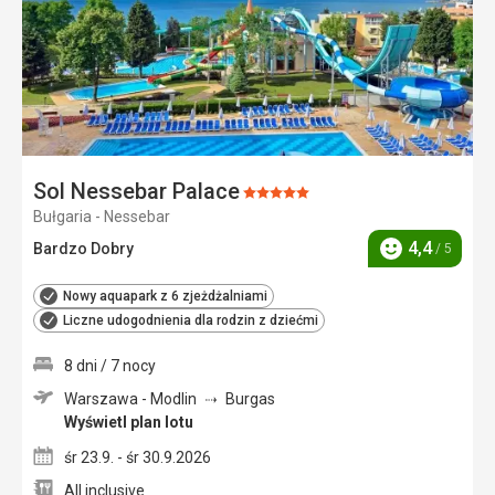
Sol Nessebar Palace
Ocena:
Bułgaria - Nessebar
5/5
4,4
Bardzo Dobry
/ 5
Ocena
Nowy aquapark z 6 zjeżdżalniami
Liczne udogodnienia dla rodzin z dziećmi
8 dni / 7 nocy
Warszawa - Modlin
Burgas
Wyświetl plan lotu
śr 23.9. - śr 30.9.2026
All inclusive