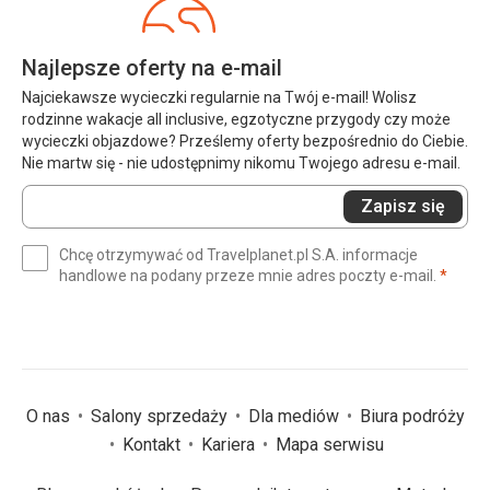
Najlepsze oferty na e-mail
Najciekawsze wycieczki regularnie na Twój e-mail! Wolisz
rodzinne wakacje all inclusive, egzotyczne przygody czy może
wycieczki objazdowe? Prześlemy oferty bezpośrednio do Ciebie.
Nie martw się - nie udostępnimy nikomu Twojego adresu e-mail.
Wprowadź
Zapisz się
swój
e-
Chcę otrzymywać od Travelplanet.pl S.A. informacje
mail
(wym
handlowe na podany przeze mnie adres poczty e-mail.
*
(wymagane)
*
O nas
Salony sprzedaży
Dla mediów
Biura podróży
Kontakt
Kariera
Mapa serwisu