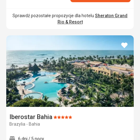
Sprawdź pozostałe propozycje dla hotelu
Sheraton Grand
Rio & Resort
dodaj
do
ulubi
Iberostar Bahia
Ocena:
Brazylia - Bahia
5/5
6 dni / 5 nocy