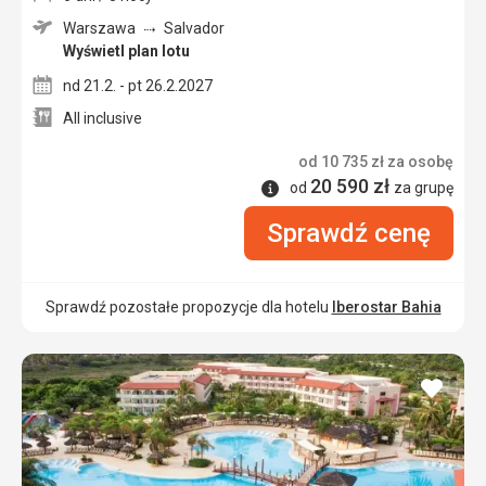
Warszawa
Salvador
Wyświetl plan lotu
nd 21.2. - pt 26.2.2027
All inclusive
od
10 735
zł
za osobę
20 590
zł
Informacje
od
za grupę
Sprawdź cenę
Sprawdź pozostałe propozycje dla hotelu
Iberostar Bahia
dodaj
do
ulubi