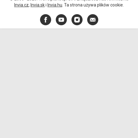
Invia.cz
,
Invia.sk
i
Invia.hu
. Ta strona używa plików cookie.
Facebook
YouTube
Instagram
E-
mail