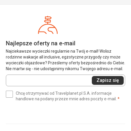
Najlepsze oferty na e-mail
Najciekawsze wycieczki regularnie na Twój e-mail! Wolisz
rodzinne wakacje all inclusive, egzotyczne przygody czy może
wycieczki objazdowe? Prześlemy oferty bezpośrednio do Ciebie.
Nie martw się - nie udostępnimy nikomu Twojego adresu e-mail.
Wprowadź
Zapisz się
swój
e-
Chcę otrzymywać od Travelplanet.pl S.A. informacje
mail
(wym
handlowe na podany przeze mnie adres poczty e-mail.
*
(wymagane)
*