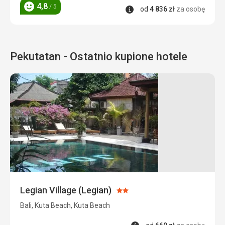
4,8
/ 5
Informacje
od
4 836
zł
za osobę
Ocena
Pekutatan - Ostatnio kupione hotele
Legian Village (Legian)
Ocena:
2/5
Bali, Kuta Beach, Kuta Beach
Informacje