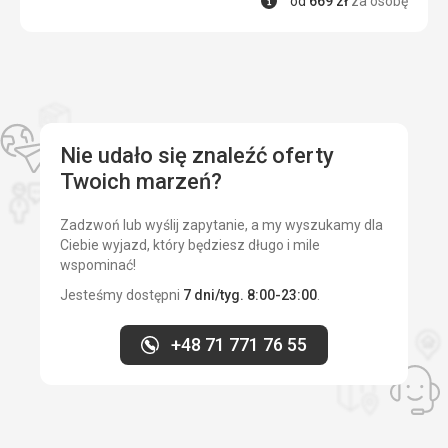
od
669
zł
za osobę
Nie udało się znaleźć oferty
Twoich marzeń?
Zadzwoń lub wyślij zapytanie, a my wyszukamy dla
Ciebie wyjazd, który będziesz długo i mile
wspominać!
Jesteśmy dostępni
7 dni/tyg. 8:00-23:00
.
+48 71 771 76 55