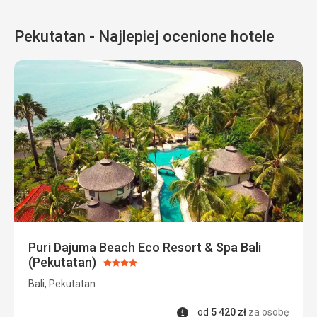
Pekutatan - Najlepiej ocenione hotele
Puri Dajuma Beach Eco Resort & Spa Bali
(Pekutatan)
Ocena:
4/5
Bali, Pekutatan
Informacje
od
5 420
zł
za osobę