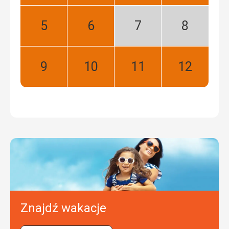
Maj:
Czerwiec:
Lipiec:
Sierpień:
Najlepszy
Najlepszy
Niski
Niski
sezon
sezon
Wrzesień:
Październik:
Listopad:
Grudzień:
Najlepszy
Najlepszy
Najlepszy
Najlepszy
Znajdź wakacje