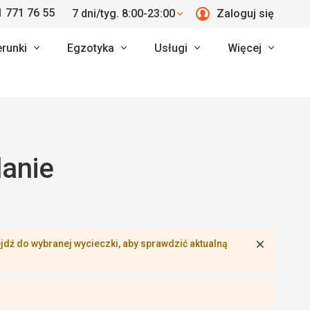
 771 76 55
7 dni/tyg. 8:00-23:00
Zaloguj się
erunki
Egzotyka
Usługi
Więcej
danie
Zamknij
dź do wybranej wycieczki, aby sprawdzić aktualną