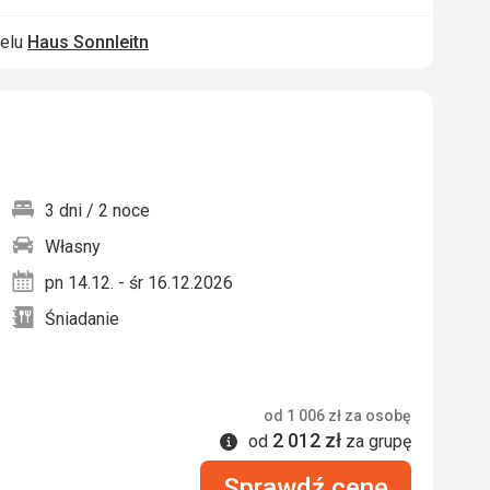
telu
Haus Sonnleitn
3 dni / 2 noce
Własny
nych
pn 14.12. - śr 16.12.2026
Śniadanie
od
1 006
zł
za osobę
2 012
zł
Informacje
od
za grupę
Sprawdź cenę