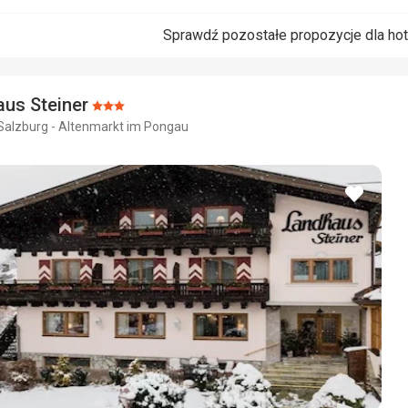
Sprawdź pozostałe propozycje dla ho
us Steiner
Ocena:
 Salzburg - Altenmarkt im Pongau
3/5
dodaj
do
ulubio