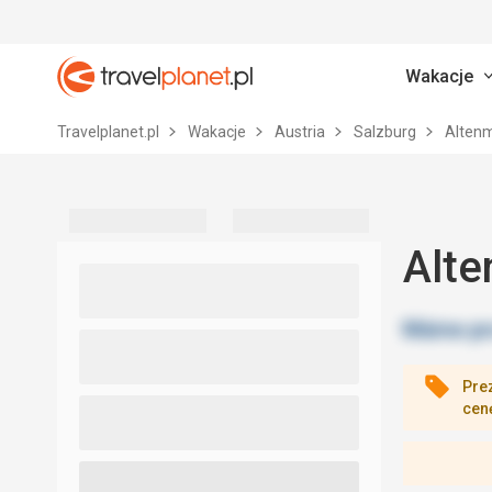
Wakacje
Travelplanet.pl
Travelplanet.pl
Wakacje
Austria
Salzburg
Alten
Alte
Pre
cen