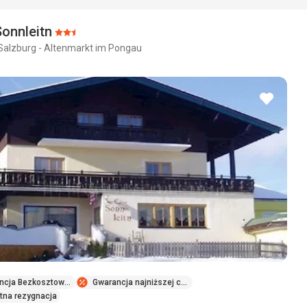
onnleitn
Ocena:
 Salzburg - Altenmarkt im Pongau
2.5/5
dodaj
do
ulubio
ncja Bezkosztowej Zmiany GRATIS
Gwarancja najniższej ceny
tna rezygnacja