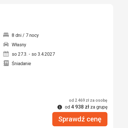
8 dni / 7 nocy
Własny
nych
so 27.3. - so 3.4.2027
Śniadanie
od
2 469
zł
za osobę
4 938
zł
Informacje
od
za grupę
Sprawdź cenę