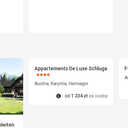
Appartements De Luxe Schluga
F
Ocena:
A
4/5
Austria, Karyntia, Hermagor
Informacje
od
1 234
zł
za osobę
leiten