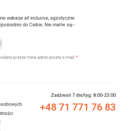
ne wakacje all inclusive, egzotyczne
ośrednio do Ciebie. Nie martw się -
(wymagane)
podany przeze mnie adres poczty e-mail.
*
y
Zadzwoń 7 dni/tyg. 8:00-23:00
+48 71 771 76 83
 osobowych
tności
R