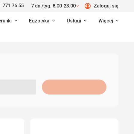
 771 76 55
7 dni/tyg. 8:00-23:00
Zaloguj się
erunki
Egzotyka
Usługi
Więcej