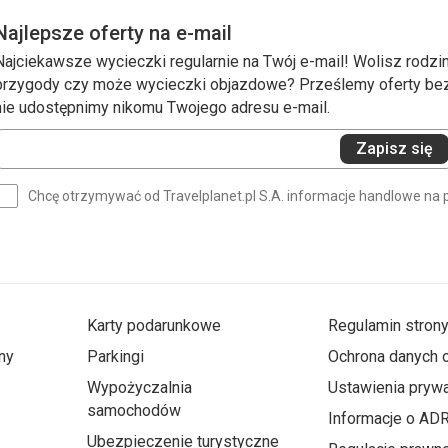
Najlepsze oferty na e-mail
Najciekawsze wycieczki regularnie na Twój e-mail! Wolisz rodzin
przygody czy może wycieczki objazdowe? Prześlemy oferty bezp
nie udostępnimy nikomu Twojego adresu e-mail.
Wprowadź
Zapisz się
swój
e-
Chcę otrzymywać od Travelplanet.pl S.A. informacje handlowe na 
mail
(wymagane)
Karty podarunkowe
Regulamin stron
ny
Parkingi
Ochrona danych
Wypożyczalnia
Ustawienia prywa
samochodów
Informacje o AD
Ubezpieczenie turystyczne