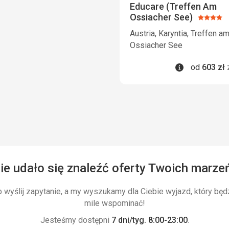
Educare (Treffen Am
Ossiacher See)
Ocena:
4/5
Austria, Karyntia, Treffen a
Ossiacher See
Informacje
od
603
zł
ie udało się znaleźć oferty Twoich marze
wyślij zapytanie, a my wyszukamy dla Ciebie wyjazd, który będ
mile wspominać!
Jesteśmy dostępni
7 dni/tyg. 8:00-23:00
.