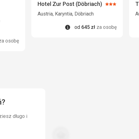
Hotel Zur Post (Döbriach)
T
Ocena:
3/5
Austria, Karyntia, Döbriach
A
m
Informacje
od
645
zł
za osobę
za osobę
ń?
ziesz długo i