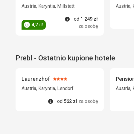
3/5
Austria, Karyntia, Millstatt
Austria, 
Informacje
od
1 249
zł
4,2
/ 5
za osobę
Ocena
Prebl - Ostatnio kupione hotele
Laurenzhof
Pension
Ocena:
4/5
Austria, Karyntia, Lendorf
Austria, 
Informacje
od
562
zł
za osobę