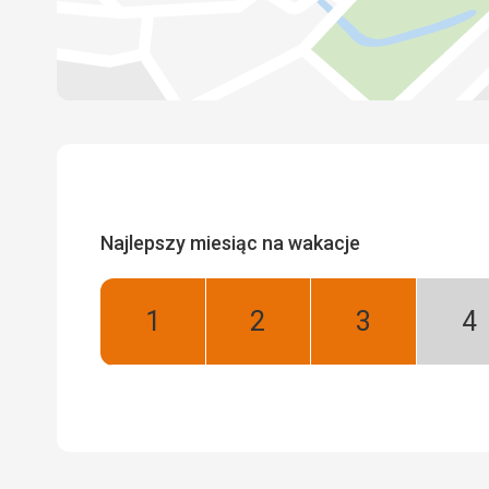
Najlepszy miesiąc na wakacje
Styczeń:
Luty:
Marzec:
Kw
Najlepszy
Najlepszy
Najlepszy
Ni
se