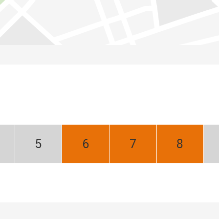
iecień:
Maj:
Czerwiec:
Lipiec:
Sierpień:
ski
Niski
Najlepszy
Najlepszy
Najlepszy
zon
sezon