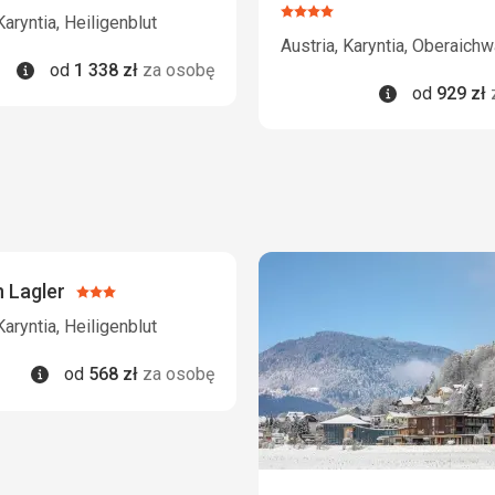
4/5
Ocena:
Karyntia, Heiligenblut
4/5
Austria, Karyntia, Oberaichw
Informacje
od
1 338
zł
za osobę
Informacje
od
929
zł
 Lagler
Ocena:
3/5
Karyntia, Heiligenblut
Informacje
od
568
zł
za osobę