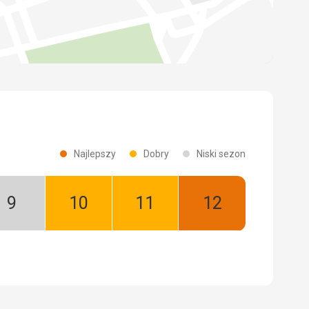
Najlepszy
Dobry
Niski sezon
Wrzesień:
Październik:
Listopad:
Grudzień:
Niski
Dobry
Dobry
Najlepszy
sezon