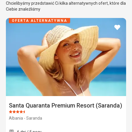
Chcielibyśmy przedstawić Ci kilka alternatywnych ofert, które dla
Ciebie znaleźliśmy
OFERTA ALTERNATYWNA
dodaj
do
ulubi
Santa Quaranta Premium Resort (Saranda)
Ocena:
Albania - Saranda
4.5/5