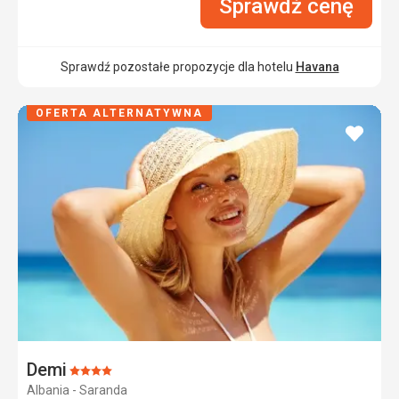
Sprawdź cenę
Sprawdź pozostałe propozycje dla hotelu
Havana
OFERTA ALTERNATYWNA
dodaj
do
ulubi
Demi
Ocena:
Albania - Saranda
4/5