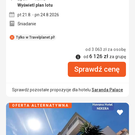
Wyświetl plan lotu
pt 21.8. - pn 24.8.2026
Śniadanie
Tylko w Travelplanet.pl!
od
3 063
zł
za osobę
6 126
zł
Informacje
od
za grupę
Sprawdź cenę
Sprawdź pozostałe propozycje dla hotelu
Saranda Palace
OFERTA ALTERNATYWNA
dodaj
do
ulubi