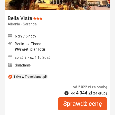
Bella Vista
Ocena:
Albania - Saranda
3/5
6 dni / 5 nocy
Berlin
Tirana
Wyświetl plan lotu
so 26.9. - cz 1.10.2026
Śniadanie
Tylko w Travelplanet.pl!
od
2 022
zł
za osobę
4 044
zł
Informacje
od
za grupę
Sprawdź cenę