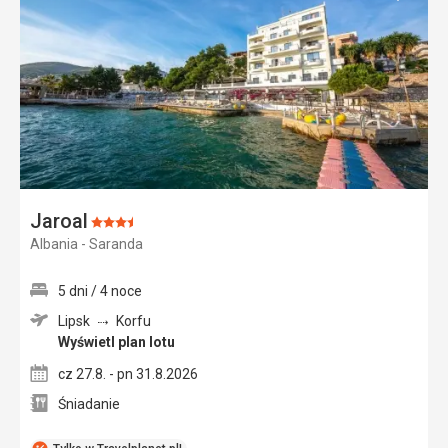
do
ulubi
Jaroal
Ocena:
Albania - Saranda
3.5/5
5 dni / 4 noce
Lipsk
Korfu
Wyświetl plan lotu
cz 27.8. - pn 31.8.2026
Śniadanie