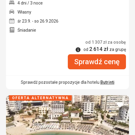
4 dni / 3 noce
Własny
śr 23.9. - so 26.9.2026
Śniadanie
od
1 307
zł
za osobę
2 614
zł
Informacje
od
za grupę
Sprawdź cenę
Sprawdź pozostałe propozycje dla hotelu
Butrinti
OFERTA ALTERNATYWNA
dodaj
do
ulubi