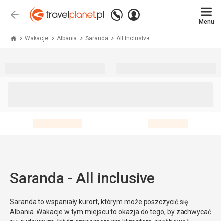
Zadzwoń
Zaloguj
Wstecz
+48 71 771 76 55
Menu
się
Travelplanet.pl
Wakacje
Albania
Saranda
All inclusive
Saranda - All inclusive
Saranda to wspaniały kurort, którym może poszczycić się
Albania. Wakacje
w tym miejscu to okazja do tego, by zachwycać