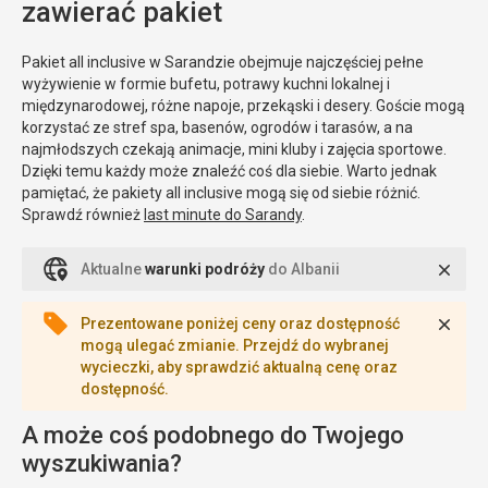
zawierać pakiet
Pakiet all inclusive w Sarandzie obejmuje najczęściej pełne
wyżywienie w formie bufetu, potrawy kuchni lokalnej i
międzynarodowej, różne napoje, przekąski i desery. Goście mogą
korzystać ze stref spa, basenów, ogrodów i tarasów, a na
najmłodszych czekają animacje, mini kluby i zajęcia sportowe.
Dzięki temu każdy może znaleźć coś dla siebie. Warto jednak
pamiętać, że pakiety all inclusive mogą się od siebie różnić.
Sprawdź również
last minute do Sarandy
.
Zamk
Aktualne
warunki podróży
do Albanii
Zamk
Prezentowane poniżej ceny oraz dostępność
mogą ulegać zmianie. Przejdź do wybranej
wycieczki, aby sprawdzić aktualną cenę oraz
dostępność.
A może coś podobnego do Twojego
wyszukiwania?