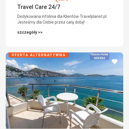
Travel Care 24/7
Dedykowana infolinia dla Klientów Travelplanet.pl.
Jesteśmy dla Ciebie przez całą dobę!
szczegóły >>
OFERTA ALTERNATYWNA
dodaj
do
ulubi