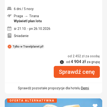
6 dni / 5 nocy
Praga
Tirana
Wyświetl plan lotu
śr 21.10. - pn 26.10.2026
Śniadanie
Tylko w Travelplanet.pl!
od
2 452
zł
za osobę
4 904
zł
Informacje
od
za grupę
Sprawdź cenę
Sprawdź pozostałe propozycje dla hotelu
Demi
OFERTA ALTERNATYWNA
dodaj