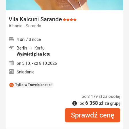
Vila Kalcuni Sarande
Ocena:
Albania - Saranda
4/5
4 dni / 3 noce
Berlin
Korfu
Wyświetl plan lotu
pn 5.10. - cz 8.10.2026
Śniadanie
Tylko w Travelplanet.pl!
od
3 179
zł
za osobę
6 358
zł
Informacje
od
za grupę
Sprawdź cenę