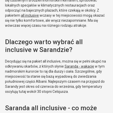
się cudownym śródziemnomorskim klimatem, spróbować
lokalnych specjałów w klimatycznych restauracjach oraz
odpocząć na bajecznych plażach, które czekają w okolicy. Z
pakietem
all inclusive
wczasy w tej miejscowości mogą okazać
się nie tylko komfortowe, ale wręcz niezapomniane. Ma się
wówczas więcej czasu na różnego rodzaju atrakcje.
Dlaczego warto wybrać all
inclusive w Sarandzie?
Decydując się na pakiet all inclusive, można się w pełni skupić na
odkrywaniu skarbów, z których słynie
Saranda - wakacje
w tym
nadmorskim kurorcie to raj dla duszy i ciała. Szczególnie, gdy
miejscowość ta stanie się bazą wypadową do zwiedzania
południowej części Albanii. Najlepszym czasem na przyjazd do
Sarandy jest okres od czerwca do września, gdy temperatury
oscylują tutaj wokół 30 stopni Celsjusza.
Saranda all inclusive - co może