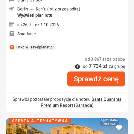
6 dni / 5 nocy
Berlin
Korfu (lot z przesiadką)
Wyświetl plan lotu
so 26.9. - cz 1.10.2026
Śniadanie
Tylko w Travelplanet.pl!
od
3 867
zł
za osobę
7 734
zł
Informacje
od
za grupę
Sprawdź cenę
Sprawdź pozostałe propozycje dla hotelu
Santa Quaranta
Premium Resort (Saranda)
OFERTA ALTERNATYWNA
dodaj
do