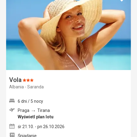
do
ulubi
Vola
Ocena:
Albania - Saranda
3/5
6 dni / 5 nocy
Praga
Tirana
Wyświetl plan lotu
śr 21.10. - pn 26.10.2026
Śniadanie