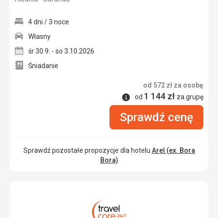
4 dni / 3 noce
Własny
śr 30.9. - so 3.10.2026
Śniadanie
od
572
zł
za osobę
1 144
zł
Informacje
od
za grupę
Sprawdź cenę
Sprawdź pozostałe propozycje dla hotelu
Arel (ex. Bora
Bora)