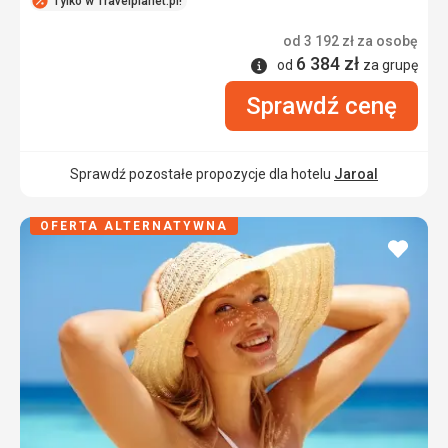
Tylko w Travelplanet.pl!
od
3 192
zł
za osobę
6 384
zł
Informacje
od
za grupę
Sprawdź cenę
Sprawdź pozostałe propozycje dla hotelu
Jaroal
OFERTA ALTERNATYWNA
dodaj
do
ulubi