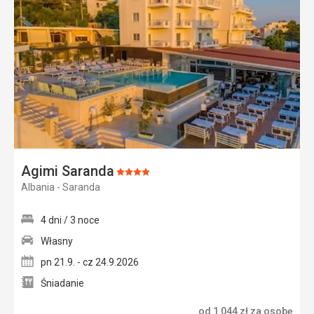
ulubi
Agimi Saranda
Ocena:
Albania - Saranda
4/5
4 dni / 3 noce
Własny
pn 21.9. - cz 24.9.2026
Śniadanie
od
1 044
zł
za osobę