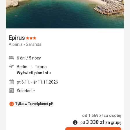
Epirus
Ocena:
Albania - Saranda
3/5
6 dni / 5 nocy
Berlin
Tirana
Wyświetl plan lotu
pt 6.11. - śr 11.11.2026
Śniadanie
Tylko w Travelplanet.pl!
od
1 669
zł
za osobę
3 338
zł
Informacje
od
za grupę