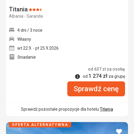
Titania
Ocena:
Albania - Saranda
3.5/5
4 dni / 3 noce
Własny
wt 22.9. - pt 25.9.2026
Śniadanie
od
637
zł
za osobę
1 274
zł
Informacje
od
za grupę
Sprawdź cenę
Sprawdź pozostałe propozycje dla hotelu
Titania
OFERTA ALTERNATYWNA
dodaj