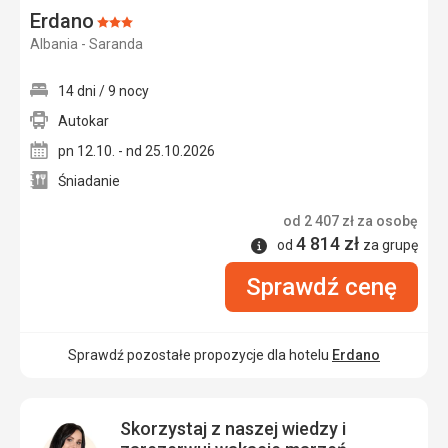
Erdano
Ocena:
Albania - Saranda
3/5
14 dni / 9 nocy
Autokar
pn 12.10. - nd 25.10.2026
Śniadanie
od
2 407
zł
za osobę
4 814
zł
Informacje
od
za grupę
Sprawdź cenę
Sprawdź pozostałe propozycje dla hotelu
Erdano
Skorzystaj z naszej wiedzy i