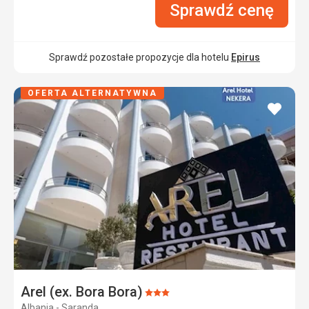
Sprawdź cenę
Sprawdź pozostałe propozycje dla hotelu
Epirus
OFERTA ALTERNATYWNA
dodaj
do
ulubi
Arel (ex. Bora Bora)
Ocena:
Albania - Saranda
3/5