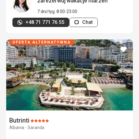
zarezerwuj wakacje marzeń
7 dni/tyg. 8:00-23:00
+48 71 771 76 55
Chat
OFERTA ALTERNATYWNA
dodaj
do
ulubi
Butrinti
Ocena:
Albania - Saranda
5/5