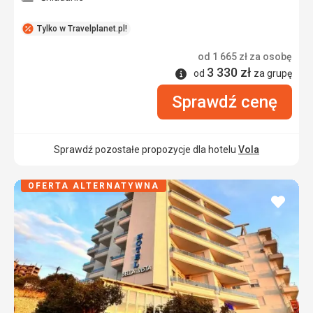
Tylko w Travelplanet.pl!
od
1 665
zł
za osobę
3 330
zł
Informacje
od
za grupę
Sprawdź cenę
Sprawdź pozostałe propozycje dla hotelu
Vola
OFERTA ALTERNATYWNA
dodaj
do
ulubi