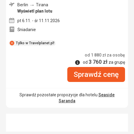
Berlin
Tirana
Wyświetl plan lotu
pt 6.11. - śr 11.11.2026
Śniadanie
Tylko w Travelplanet.pl!
od
1 880
zł
za osobę
3 760
zł
Informacje
od
za grupę
Sprawdź cenę
Sprawdź pozostałe propozycje dla hotelu
Seaside
Saranda