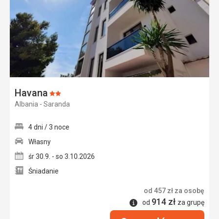
Havana
Ocena:
Albania - Saranda
2/5
4 dni / 3 noce
Własny
śr 30.9. - so 3.10.2026
Śniadanie
od
457
zł
za osobę
914
zł
Informacje
od
za grupę