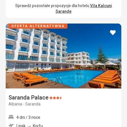
Sprawdź pozostałe propozycje dla hotelu
Vila Kalcuni
Sarande
OFERTA ALTERNATYWNA
dodaj
do
ulubi
Saranda Palace
Ocena:
Albania - Saranda
3.5/5
4 dni / 3 noce
Lipsk
Korfu