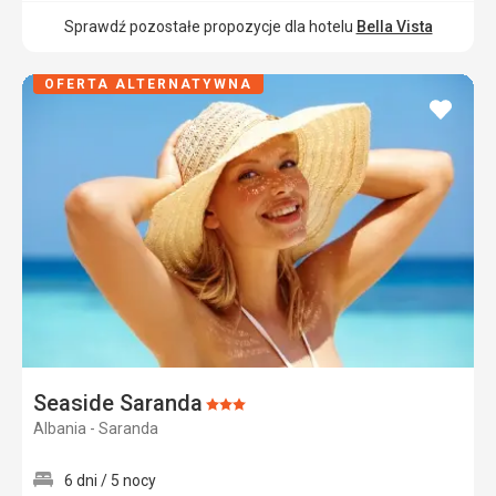
Sprawdź pozostałe propozycje dla hotelu
Bella Vista
OFERTA ALTERNATYWNA
dodaj
do
ulubi
Seaside Saranda
Ocena:
Albania - Saranda
3/5
6 dni / 5 nocy