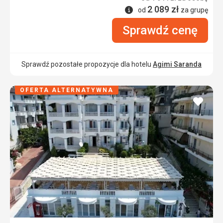
2 089
zł
Informacje
od
za grupę
Sprawdź cenę
Sprawdź pozostałe propozycje dla hotelu
Agimi Saranda
OFERTA ALTERNATYWNA
dodaj
do
ulubi