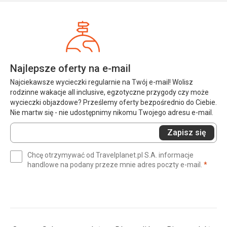
Najlepsze oferty na e-mail
Najciekawsze wycieczki regularnie na Twój e-mail! Wolisz
rodzinne wakacje all inclusive, egzotyczne przygody czy może
wycieczki objazdowe? Prześlemy oferty bezpośrednio do Ciebie.
Nie martw się - nie udostępnimy nikomu Twojego adresu e-mail.
Wprowadź
Zapisz się
swój
e-
Chcę otrzymywać od Travelplanet.pl S.A. informacje
mail
(wym
handlowe na podany przeze mnie adres poczty e-mail.
*
(wymagane)
*