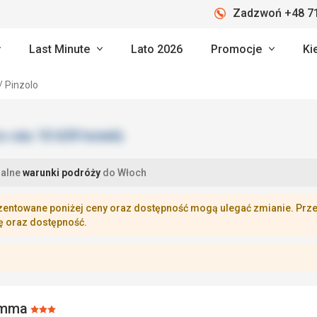
Zadzwoń +48 71
Last Minute
Lato 2026
Promocje
Ki
/ Pinzolo
ualne
warunki podróży
do Włoch
zentowane poniżej ceny oraz dostępność mogą ulegać zmianie. Przej
ę oraz dostępność.
Emma
Ocena: