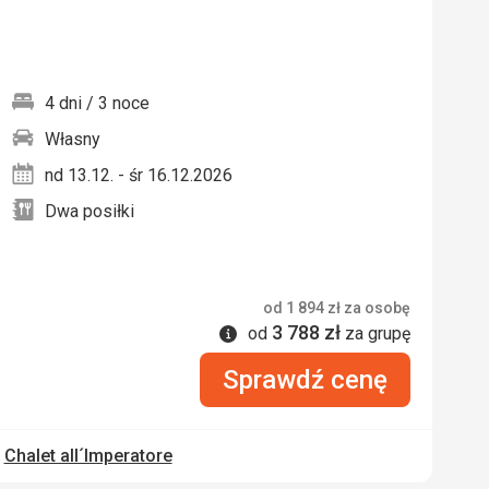
4 dni / 3 noce
Własny
nych
nd 13.12. - śr 16.12.2026
Dwa posiłki
od
1 894
zł
za osobę
3 788
zł
Informacje
od
za grupę
Sprawdź cenę
u
Chalet all´Imperatore