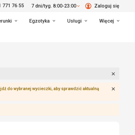
 771 76 55
7 dni/tyg. 8:00-23:00
Zaloguj się
erunki
Egzotyka
Usługi
Więcej
Zamknij
Zamknij
dź do wybranej wycieczki, aby sprawdzić aktualną