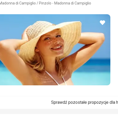
Madonna di Campiglio / Pinzolo - Madonna di Campiglio
3/5
dodaj
do
ulubio
Sprawdź pozostałe propozycje dla 