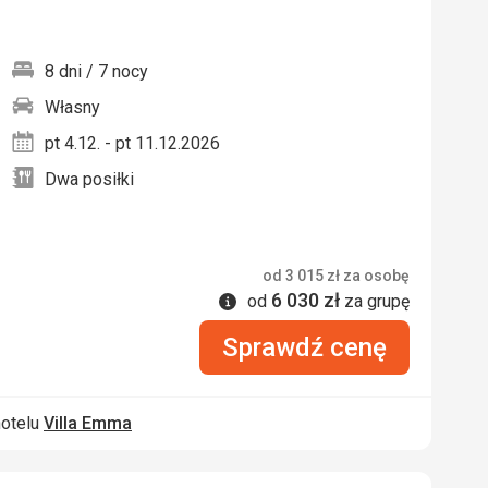
8 dni / 7 nocy
Własny
nych
pt 4.12. - pt 11.12.2026
Dwa posiłki
od
3 015
zł
za osobę
6 030
zł
Informacje
od
za grupę
Sprawdź cenę
hotelu
Villa Emma