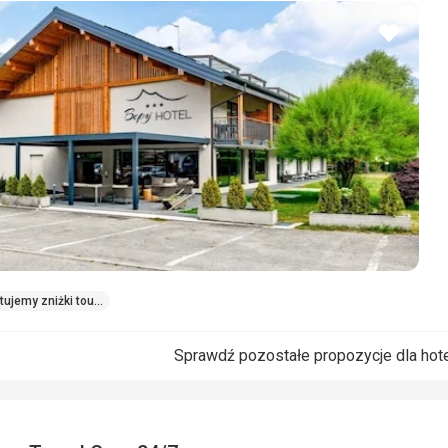
dodaj
do
ulubio
ujemy zniżki touroperatorów
Sprawdź pozostałe propozycje dla hot