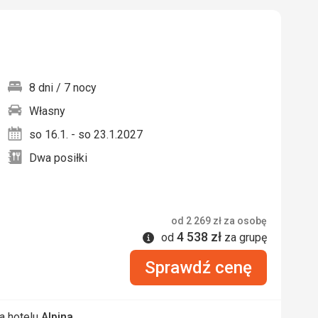
8 dni / 7 nocy
Własny
nych
so 16.1. - so 23.1.2027
Dwa posiłki
od
2 269
zł
za osobę
4 538
zł
Informacje
od
za grupę
Sprawdź cenę
a hotelu
Alpina