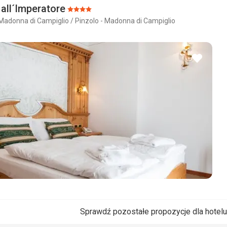
 all´Imperatore
Ocena:
Madonna di Campiglio / Pinzolo - Madonna di Campiglio
4/5
dodaj
do
ulubio
Sprawdź pozostałe propozycje dla hotel