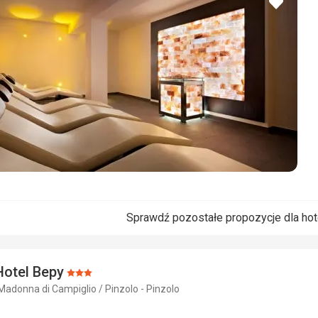
dodaj
do
ulubio
Sprawdź pozostałe propozycje dla ho
Hotel Bepy
Ocena:
Madonna di Campiglio / Pinzolo - Pinzolo
3/5