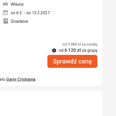
Własny
nych
so 6.3. - so 13.3.2027
Śniadanie
od
3 060
zł
za osobę
6 120
zł
Informacje
od
za grupę
Sprawdź cenę
telu
Garni Cristiania