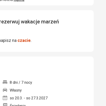
zarezerwuj wakacje marzeń
napisz na
czacie
.
8 dni / 7 nocy
Własny
nych
so 20.3. - so 27.3.2027
Śniadanie