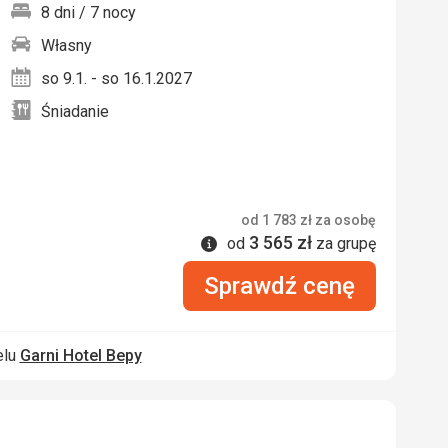
8 dni / 7 nocy
Własny
nych
so 9.1. - so 16.1.2027
Śniadanie
od
1 783
zł
za osobę
3 565
zł
Informacje
od
za grupę
Sprawdź cenę
elu
Garni Hotel Bepy