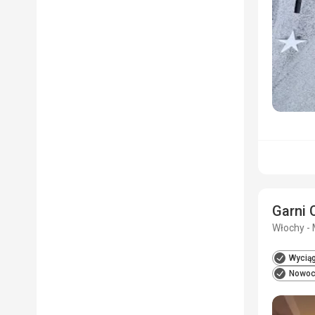
Garni C
Włochy - 
Wyciąg
Nowoc