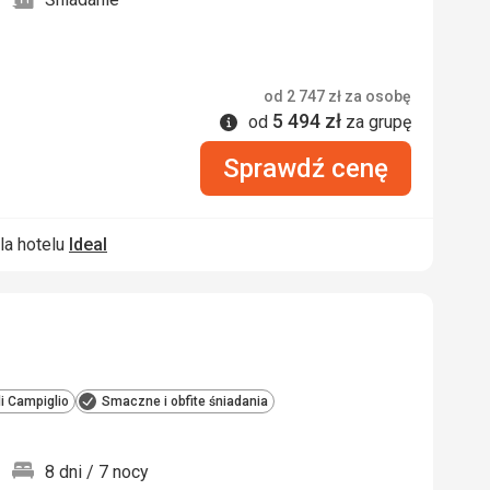
od
2 747
zł
za osobę
5 494
zł
Informacje
od
za grupę
Sprawdź cenę
la hotelu
Ideal
i Campiglio
Smaczne i obfite śniadania
8 dni / 7 nocy