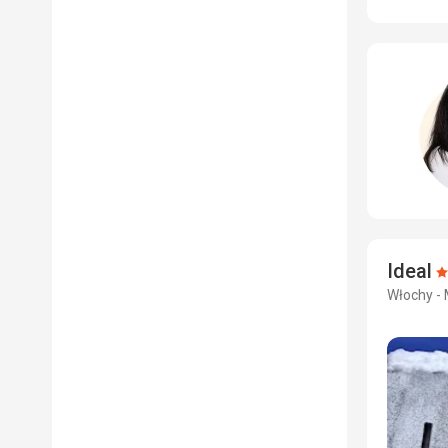
Ideal
O
Włochy - 
4