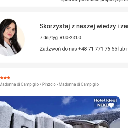
Skorzystaj z naszej wiedzy i 
7 dni/tyg. 8:00-23:00
Zadzwoń do nas
+48 71 771 76 55
lub 
cena:
Madonna di Campiglio / Pinzolo - Madonna di Campiglio
/5
dodaj
do
ulubio