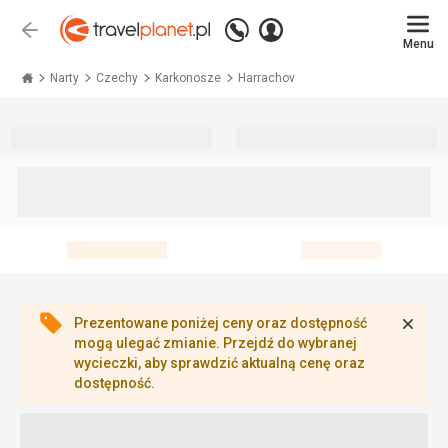
Zadzwoń
Zaloguj
Wstecz
+48 71 771 76 55
Menu
się
Travelplanet.pl
Narty
Czechy
Karkonosze
Harrachov
Zamk
Prezentowane poniżej ceny oraz dostępność
mogą ulegać zmianie. Przejdź do wybranej
wycieczki, aby sprawdzić aktualną cenę oraz
dostępność.