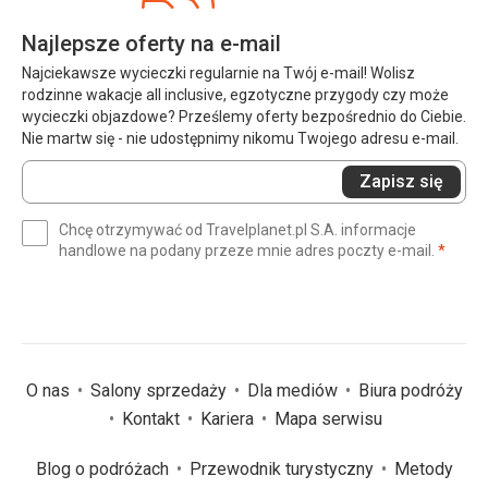
Najlepsze oferty na e-mail
Najciekawsze wycieczki regularnie na Twój e-mail! Wolisz
rodzinne wakacje all inclusive, egzotyczne przygody czy może
wycieczki objazdowe? Prześlemy oferty bezpośrednio do Ciebie.
Nie martw się - nie udostępnimy nikomu Twojego adresu e-mail.
Wprowadź
Zapisz się
swój
e-
Chcę otrzymywać od Travelplanet.pl S.A. informacje
mail
(wym
handlowe na podany przeze mnie adres poczty e-mail.
*
(wymagane)
*
O nas
Salony sprzedaży
Dla mediów
Biura podróży
Kontakt
Kariera
Mapa serwisu
Blog o podróżach
Przewodnik turystyczny
Metody