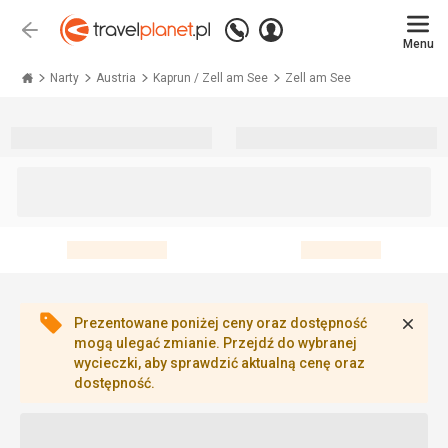
Zadzwoń
Zaloguj
Wstecz
+48 71 771 76 55
Menu
się
Travelplanet.pl
Narty
Austria
Kaprun / Zell am See
Zell am See
Zamk
Prezentowane poniżej ceny oraz dostępność
mogą ulegać zmianie. Przejdź do wybranej
wycieczki, aby sprawdzić aktualną cenę oraz
dostępność.