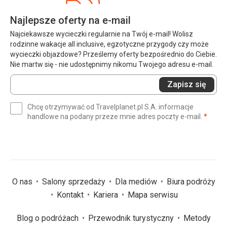
Najlepsze oferty na e-mail
Najciekawsze wycieczki regularnie na Twój e-mail! Wolisz
rodzinne wakacje all inclusive, egzotyczne przygody czy może
wycieczki objazdowe? Prześlemy oferty bezpośrednio do Ciebie.
Nie martw się - nie udostępnimy nikomu Twojego adresu e-mail.
Wprowadź
Zapisz się
swój
e-
Chcę otrzymywać od Travelplanet.pl S.A. informacje
mail
(wym
handlowe na podany przeze mnie adres poczty e-mail.
*
(wymagane)
*
O nas
Salony sprzedaży
Dla mediów
Biura podróży
Kontakt
Kariera
Mapa serwisu
Blog o podróżach
Przewodnik turystyczny
Metody