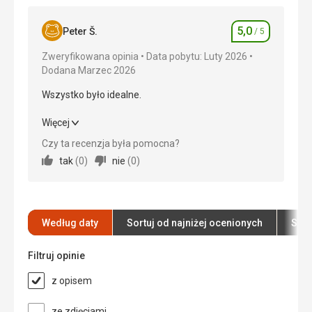
Okolica
5,0
/ 5
5,0
Peter Š.
/ 5
Ocena
Usługi
5,0
/ 5
Zweryfikowana opinia
Data pobytu: Luty 2026
Dodana Marzec 2026
Cena
5,0
/ 5
Wszystko było idealne.
Plaża
Wszystko było idealne.
Więcej
Piękny
Czy ta recenzja była pomocna?
Wyżywienie
Wyżywienie
5,0
/ 5
tak
(
0
)
nie
(
0
)
Doskonały
Zakwaterowanie
5,0
/ 5
Zakwaterowanie
Super
Okolica
5,0
/ 5
Usługi
Według daty
Sortuj od najniżej ocenionych
Sort
Doskonały
Usługi
5,0
/ 5
Filtruj opinie
Ta recenzja została automatycznie
Cena
5,0
/ 5
przetłumaczona za pomocą Google Translate
z opisem
Plaża
ze zdjęciami