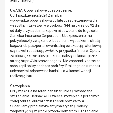
a-information).
UWAGA! Obowiązkowe ubezpieczenie:
Od 1 października 2024 Zanzibar
wprowadza obowiązkową opłatę ubezpieczeniową dla
wszystkich turystów w wysokości $44 na okres do 92 dni
od daty przyjazdu ma zapewnić powołane do tego celu
Zanzibar Insurance Corporation. Ubezpieczenie ma
pokryć koszty związane z leczeniem, wypadkiem, utratą
bagażu lub paszportu, ewentualną ewakuacją ratunkową,
czy nawet repatriacją zwłok w przypadku śmierci. Opłaty
za obowiązkowe ubezpieczenie nalezy dokonac przez
stronę https://visitzanzibar.go.tz Nie zapomnij zabrać ze
sobą kopii polisy podczas podróży! Brak tego dokumentu
uniemożliwi odprawę na lotnisku, a w konsekwencji —
realizację lotu.
Szczepienia
Przy wjeździe na teren Zanzibaru nie są wymagane
szczepienia. Jednak WHO zaleca szczepienia przeciwko
żółtej febrze, durowi brzusznemu oraz WZW A.
Sugerujemy profilaktykę antymalaryczną. Należy
zaopatrzyć się w środki przeciw komarom. Szczepienie