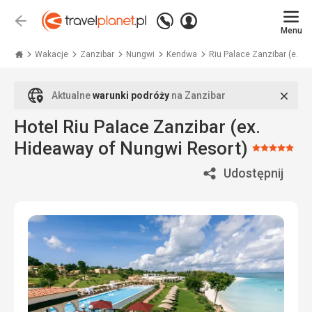
Zadzwoń
Zaloguj
Wstecz
+48
Menu
się
Travelplanet.pl
71
771
Wakacje
Zanzibar
Nungwi
Kendwa
Riu Palace Zanzibar (e...
76
70
Zamk
Aktualne
warunki podróży
na Zanzibar
Hotel Riu Palace Zanzibar (ex.
Hideaway of Nungwi Resort)
Ocena:
5/5
Udostępnij