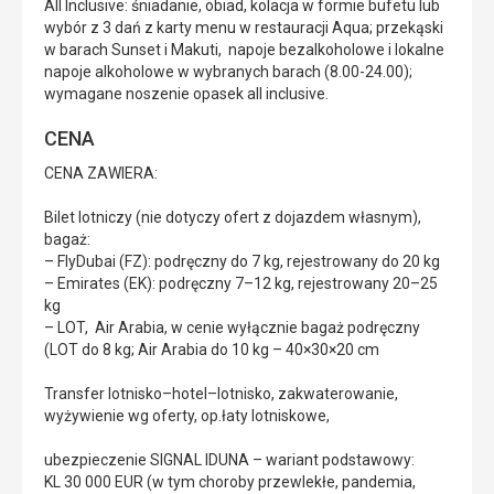
All Inclusive: śniadanie, obiad, kolacja w formie bufetu lub
wybór z 3 dań z karty menu w restauracji Aqua; przekąski
w barach Sunset i Makuti, napoje bezalkoholowe i lokalne
napoje alkoholowe w wybranych barach (8.00-24.00);
wymagane noszenie opasek all inclusive.
CENA
CENA ZAWIERA:
Bilet lotniczy (nie dotyczy ofert z dojazdem własnym),
bagaż:
– FlyDubai (FZ): podręczny do 7 kg, rejestrowany do 20 kg
– Emirates (EK): podręczny 7–12 kg, rejestrowany 20–25
kg
– LOT, Air Arabia, w cenie wyłącznie bagaż podręczny
(LOT do 8 kg; Air Arabia do 10 kg – 40×30×20 cm
Transfer lotnisko–hotel–lotnisko, zakwaterowanie,
wyżywienie wg oferty, op.łaty lotniskowe,
ubezpieczenie SIGNAL IDUNA – wariant podstawowy:
KL 30 000 EUR (w tym choroby przewlekłe, pandemia,