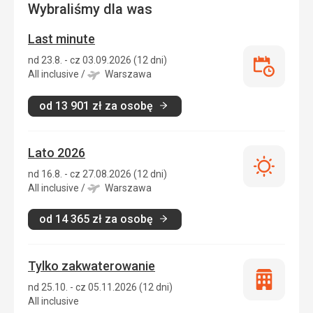
Wybraliśmy dla was
Last minute
nd 23.8. - cz 03.09.2026 (12 dni)
Last
All inclusive
/
Warszawa
minute
od
13 901
zł
za osobę
Lato 2026
Lato
nd 16.8. - cz 27.08.2026 (12 dni)
2026
All inclusive
/
Warszawa
od
14 365
zł
za osobę
Tylko zakwaterowanie
Tylko
nd 25.10. - cz 05.11.2026 (12 dni)
zakwatero
All inclusive