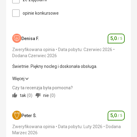
Plaża była trochę dalej, ale to był najmniejszy
problem, plaża była zawsze czysta.
opinie konkursowe
Wyżywienie
Najlepsze ze wszystkich miejsc, które do tej pory
odwiedziliśmy
5,0
Denisa F.
/ 5
Zakwaterowanie
Ocena
Doskonały
Zweryfikowana opinia
Data pobytu: Czerwiec 2026
Dodana Czerwiec 2026
Ta recenzja została automatycznie
przetłumaczona za pomocą Google Translate
Świetnie. Piękny nocleg i doskonała obsługa.
Świetnie. Piękny nocleg i doskonała obsługa.
Więcej
Czy ta recenzja była pomocna?
Wyżywienie
5,0
/ 5
tak
(
0
)
nie
(
0
)
Zakwaterowanie
5,0
/ 5
5,0
Okolica
5,0
/ 5
Peter Š.
/ 5
Ocena
Zweryfikowana opinia
Data pobytu: Luty 2026
Dodana
Usługi
5,0
/ 5
Marzec 2026