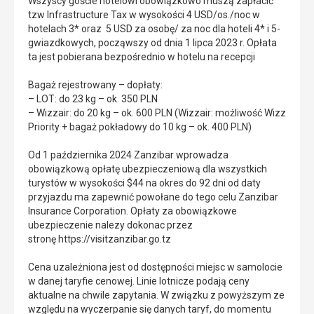
Wszyscy goście hotelowi obowiązkowo muszą zapłacić
tzw Infrastructure Tax w wysokości 4 USD/os./noc w
hotelach 3* oraz 5 USD za osobę/ za noc dla hoteli 4* i 5-
gwiazdkowych, począwszy od dnia 1 lipca 2023 r. Opłata
ta jest pobierana bezpośrednio w hotelu na recepcji
Bagaż rejestrowany – dopłaty:
– LOT: do 23 kg – ok. 350 PLN
– Wizzair: do 20 kg – ok. 600 PLN (Wizzair: możliwość Wizz
Priority + bagaż pokładowy do 10 kg – ok. 400 PLN)
Od 1 października 2024 Zanzibar wprowadza
obowiązkową opłatę ubezpieczeniową dla wszystkich
turystów w wysokości $44 na okres do 92 dni od daty
przyjazdu ma zapewnić powołane do tego celu Zanzibar
Insurance Corporation. Opłaty za obowiązkowe
ubezpieczenie nalezy dokonac przez
stronę https://visitzanzibar.go.tz
Cena uzależniona jest od dostępności miejsc w samolocie
w danej taryfie cenowej. Linie lotnicze podają ceny
aktualne na chwile zapytania. W związku z powyższym ze
względu na wyczerpanie się danych taryf, do momentu