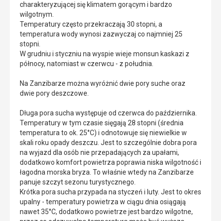
charakteryzującej się klimatem gorącym i bardzo
wilgotnym.
Temperatury często przekraczają 30 stopni, a
temperatura wody wynosi zazwyczaj co najmniej 25
stopni.
W grudniu i styczniu na wyspie wieje monsun kaskazi z
północy, natomiast w czerwcu - z południa.
Na Zanzibarze można wyróżnić dwie pory suche oraz
dwie pory deszczowe.
Długa pora sucha występuje od czerwca do października.
Temperatury w tym czasie sięgają 28 stopni (średnia
temperatura to ok. 25°C) i odnotowuje się niewielkie w
skali roku opady deszczu. Jest to szczególnie dobra pora
na wyjazd dla osób nie przepadających za upałami,
dodatkowo komfort powietrza poprawia niska wilgotność i
łagodna morska bryza. To właśnie wtedy na Zanzibarze
panuje szczyt sezonu turystycznego.
Krótka pora sucha przypada na styczeń i luty. Jest to okres
upalny - temperatury powietrza w ciągu dnia osiągają
nawet 35°C, dodatkowo powietrze jest bardzo wilgotne,