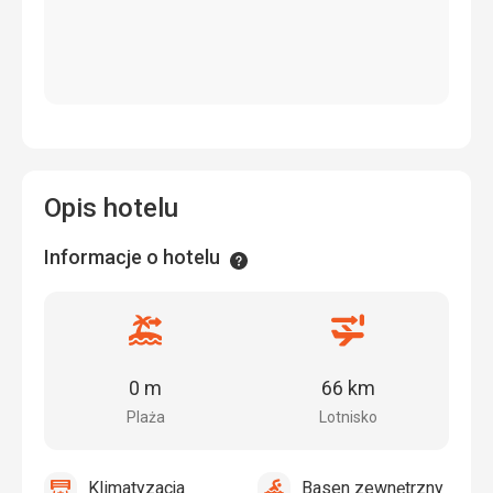
Opis hotelu
Informacje o hotelu
Informacje
Odległość
Odległość
od
od
plaży
lotniska
0 m
66 km
Plaża
Lotnisko
Klimatyzacja
Basen zewnętrzny