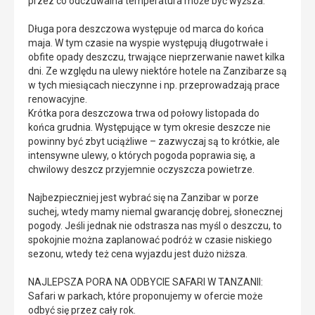
przez co odczuwalna temperatura może być wyższa.
Długa pora deszczowa występuje od marca do końca
maja. W tym czasie na wyspie występują długotrwałe i
obfite opady deszczu, trwające nieprzerwanie nawet kilka
dni. Ze względu na ulewy niektóre hotele na Zanzibarze są
w tych miesiącach nieczynne i np. przeprowadzają prace
renowacyjne.
Krótka pora deszczowa trwa od połowy listopada do
końca grudnia. Występujące w tym okresie deszcze nie
powinny być zbyt uciążliwe – zazwyczaj są to krótkie, ale
intensywne ulewy, o których pogoda poprawia się, a
chwilowy deszcz przyjemnie oczyszcza powietrze.
Najbezpieczniej jest wybrać się na Zanzibar w porze
suchej, wtedy mamy niemal gwarancję dobrej, słonecznej
pogody. Jeśli jednak nie odstrasza nas myśl o deszczu, to
spokojnie można zaplanować podróż w czasie niskiego
sezonu, wtedy też cena wyjazdu jest dużo niższa.
NAJLEPSZA PORA NA ODBYCIE SAFARI W TANZANII:
Safari w parkach, które proponujemy w ofercie może
odbyć się przez cały rok.