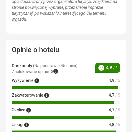
opis dostarczony przez organizatora turystyki znajdziesz na
stronie poświęconej wybranej przez Ciebie imprezie
turystycznej, po wskazaniu interesującego Cię terminu
wyjazdu.
Opinie o hotelu
Doskonały
(Na podstawie 45 opinii)
4,8
/ 5
Ocena
Zablokowane opinie: 3
Wyżywienie
4,9
/ 5
Zakwaterowanie
4,7
/ 5
Okolica
4,7
/ 5
Usługi
4,8
/ 5