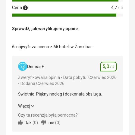
Cena
4,7
/ 5
Sprawdź, jak weryfikujemy opinie
6
. najwyższa ocena z
66
hoteli w Zanzibar
5,0
Denisa F.
/ 5
Ocena
Zweryfikowana opinia
Data pobytu: Czerwiec 2026
Dodana Czerwiec 2026
Świetnie. Piękny nocleg i doskonała obsługa.
Świetnie. Piękny nocleg i doskonała obsługa.
Więcej
Czy ta recenzja była pomocna?
Wyżywienie
5,0
/ 5
tak
(
0
)
nie
(
0
)
Zakwaterowanie
5,0
/ 5