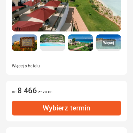
Więcej
Więcej o hotelu
8 466
od
zł
za os.
Wybierz termin