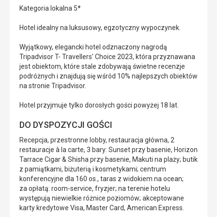
Kategoria lokalna 5*
Hotel idealny na luksusowy, egzotyczny wypoczynek.
Wyjątkowy, elegancki hotel odznaczony nagrodą
Tripadvisor T- Travellers' Choice 2023, która przyznawana
jest obiektom, które stale zdobywają świetne recenzje
podróżnych i znajdują się wśród 10% najlepszych obiektów
na stronie Tripadvisor.
Hotel przyjmuje tylko dorosłych gości powyżej 18 lat.
DO DYSPOZYCJI GOŚCI
Recepcja, przestronne lobby, restauracja główna, 2
restauracje à la carte, 3 bary: Sunset przy basenie, Horizon
Tarrace Cigar & Shisha przy basenie, Makuti na plaży; butik
z pamiątkami, biżuterią i kosmetykami; centrum
konferencyjne dla 160 os., taras z widokiem na ocean;
za opłatą: room-service, fryzjer; na terenie hotelu
występują niewielkie różnice poziomów; akceptowane
karty kredytowe Visa, Master Card, American Express.