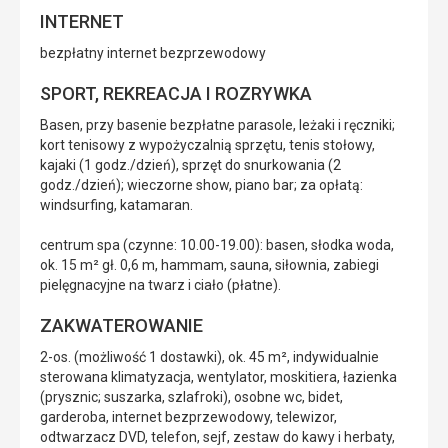
INTERNET
bezpłatny internet bezprzewodowy
SPORT, REKREACJA I ROZRYWKA
Basen, przy basenie bezpłatne parasole, leżaki i ręczniki;
kort tenisowy z wypożyczalnią sprzętu, tenis stołowy,
kajaki (1 godz./dzień), sprzęt do snurkowania (2
godz./dzień); wieczorne show, piano bar; za opłatą:
windsurfing, katamaran.
centrum spa (czynne: 10.00-19.00): basen, słodka woda,
ok. 15 m² gł. 0,6 m, hammam, sauna, siłownia, zabiegi
pielęgnacyjne na twarz i ciało (płatne).
ZAKWATEROWANIE
2-os. (możliwość 1 dostawki), ok. 45 m², indywidualnie
sterowana klimatyzacja, wentylator, moskitiera, łazienka
(prysznic; suszarka, szlafroki), osobne wc, bidet,
garderoba, internet bezprzewodowy, telewizor,
odtwarzacz DVD, telefon, sejf, zestaw do kawy i herbaty,